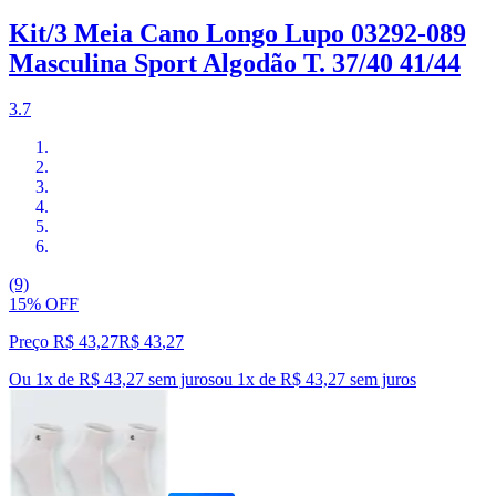
Kit/3 Meia Cano Longo Lupo 03292-089
Masculina Sport Algodão T. 37/40 41/44
3.7
(9)
15% OFF
Preço R$ 43,27
R$
43
,
27
Ou 1x de R$ 43,27 sem juros
ou
1
x de
R$ 43,27
sem juros