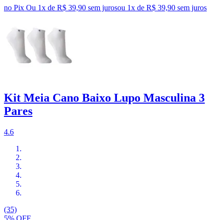
no Pix
Ou 1x de R$ 39,90 sem juros
ou
1
x de
R$ 39,90
sem juros
Kit Meia Cano Baixo Lupo Masculina 3
Pares
4.6
(35)
5% OFF