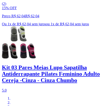
(2)
15% OFF
Preço R$ 62,04
R$
62
,
04
Ou 1x de R$ 62,04 sem juros
ou
1
x de
R$ 62,04
sem juros
Kit 03 Pares Meias Lupo Sapatilha
Antiderrapante Pilates Feminino Adulto
Cereja -Cinza - Cinza Chumbo
5.0