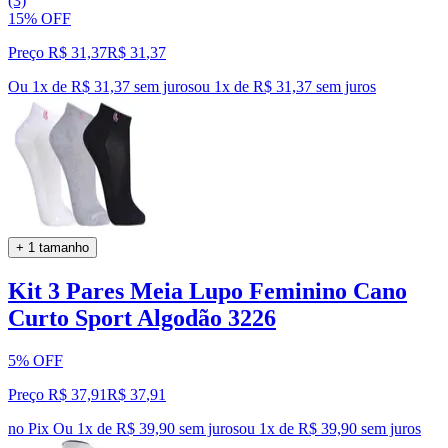
(3)
15% OFF
Preço R$ 31,37
R$
31
,
37
Ou 1x de R$ 31,37 sem juros
ou
1
x de
R$ 31,37
sem juros
+ 1 tamanho
Kit 3 Pares Meia Lupo Feminino Cano
Curto Sport Algodão 3226
5% OFF
Preço R$ 37,91
R$
37
,
91
no Pix
Ou 1x de R$ 39,90 sem juros
ou
1
x de
R$ 39,90
sem juros