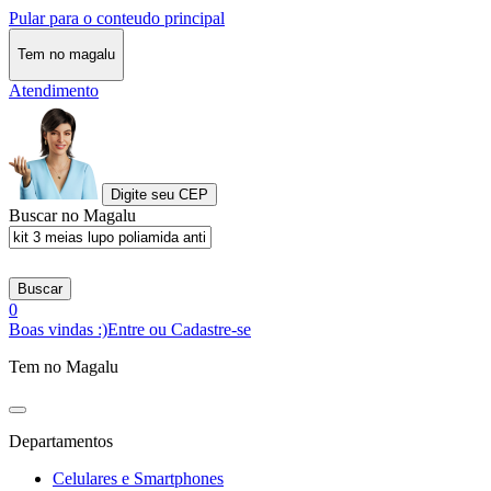
Pular para o conteudo principal
Tem no magalu
Atendimento
Digite seu CEP
Buscar no Magalu
Buscar
0
Boas vindas :)
Entre ou Cadastre-se
Tem no Magalu
Departamentos
Celulares e Smartphones