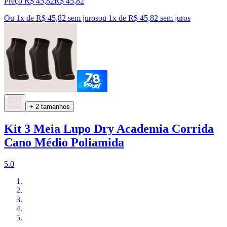
Preço R$ 45,82
R$
45
,
82
Ou 1x de R$ 45,82 sem juros
ou
1
x de
R$ 45,82
sem juros
+ 2 tamanhos
Kit 3 Meia Lupo Dry Academia Corrida
Cano Médio Poliamida
5.0