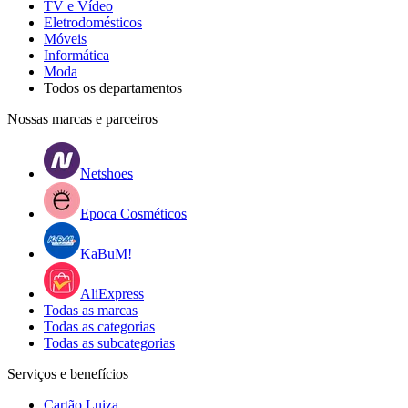
TV e Vídeo
Eletrodomésticos
Móveis
Informática
Moda
Todos os departamentos
Nossas marcas e parceiros
Netshoes
Epoca Cosméticos
KaBuM!
AliExpress
Todas as marcas
Todas as categorias
Todas as subcategorias
Serviços e benefícios
Cartão Luiza