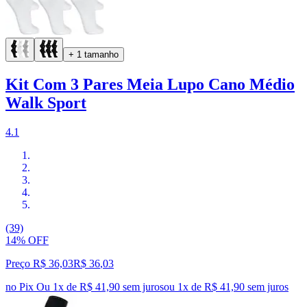
+ 1 tamanho
Kit Com 3 Pares Meia Lupo Cano Médio
Walk Sport
4.1
(39)
14% OFF
Preço R$ 36,03
R$
36
,
03
no Pix
Ou 1x de R$ 41,90 sem juros
ou
1
x de
R$ 41,90
sem juros