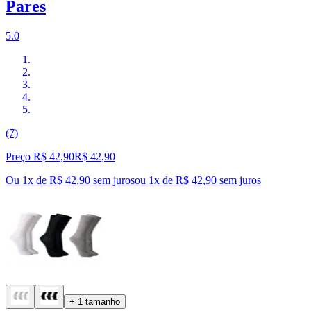
Pares
5.0
(7)
Preço R$ 42,90
R$
42
,
90
Ou 1x de R$ 42,90 sem juros
ou
1
x de
R$ 42,90
sem juros
+ 1 tamanho