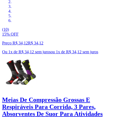
(10)
15% OFF
Preço R$ 34,12
R$
34
,
12
Ou 1x de R$ 34,12 sem juros
ou
1
x de
R$ 34,12
sem juros
Meias De Compressão Grossas E
Respiráveis Para Corrida, 3 Pares,
Absorventes De Suor Para Atividades