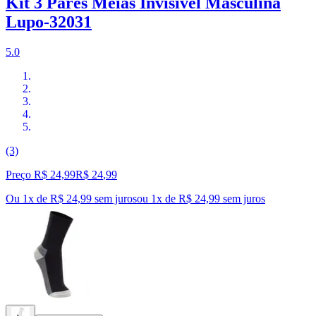
Kit 3 Pares Meias Invisível Masculina
Lupo-32031
5.0
(3)
Preço R$ 24,99
R$
24
,
99
Ou 1x de R$ 24,99 sem juros
ou
1
x de
R$ 24,99
sem juros