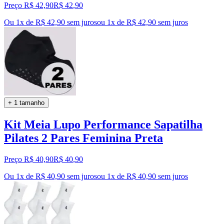
Preço R$ 42,90
R$
42
,
90
Ou 1x de R$ 42,90 sem juros
ou
1
x de
R$ 42,90
sem juros
+ 1 tamanho
Kit Meia Lupo Performance Sapatilha
Pilates 2 Pares Feminina Preta
Preço R$ 40,90
R$
40
,
90
Ou 1x de R$ 40,90 sem juros
ou
1
x de
R$ 40,90
sem juros