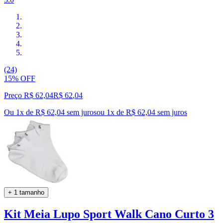
(24)
15% OFF
Preço R$ 62,04
R$
62
,
04
Ou 1x de R$ 62,04 sem juros
ou
1
x de
R$ 62,04
sem juros
+ 1 tamanho
Kit Meia Lupo Sport Walk Cano Curto 3