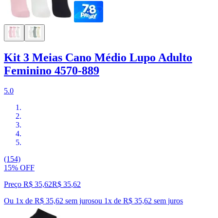
Kit 3 Meias Cano Médio Lupo Adulto
Feminino 4570-889
5.0
(154)
15% OFF
Preço R$ 35,62
R$
35
,
62
Ou 1x de R$ 35,62 sem juros
ou
1
x de
R$ 35,62
sem juros