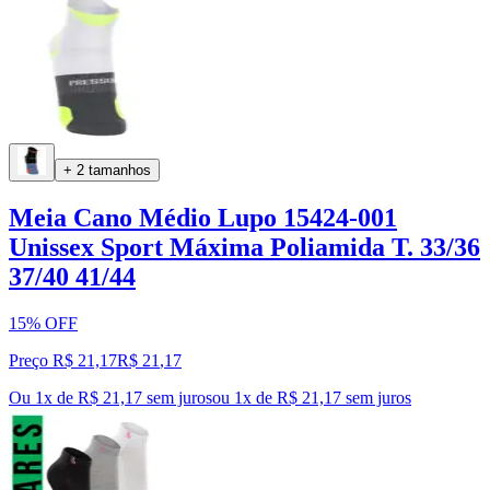
+ 2 tamanhos
Meia Cano Médio Lupo 15424-001
Unissex Sport Máxima Poliamida T. 33/36
37/40 41/44
15% OFF
Preço R$ 21,17
R$
21
,
17
Ou 1x de R$ 21,17 sem juros
ou
1
x de
R$ 21,17
sem juros