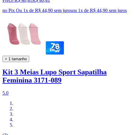
Preço R$ 40,41
R$
40
,
41
no Pix
Ou 1x de R$ 44,90 sem juros
ou
1
x de
R$ 44,90
sem juros
+ 1 tamanho
Kit 3 Meias Lupo Sport Sapatilha
Feminina 3171-089
5.0