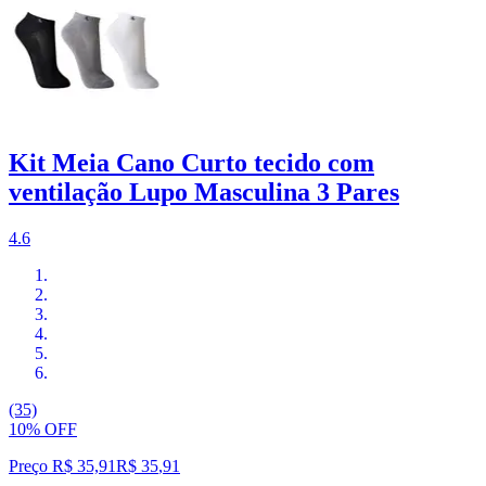
Kit Meia Cano Curto tecido com
ventilação Lupo Masculina 3 Pares
4.6
(35)
10% OFF
Preço R$ 35,91
R$
35
,
91