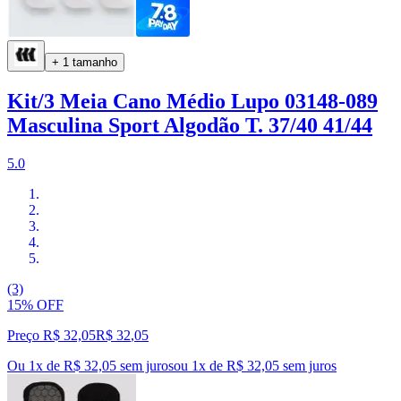
+ 1 tamanho
Kit/3 Meia Cano Médio Lupo 03148-089
Masculina Sport Algodão T. 37/40 41/44
5.0
(3)
15% OFF
Preço R$ 32,05
R$
32
,
05
Ou 1x de R$ 32,05 sem juros
ou
1
x de
R$ 32,05
sem juros