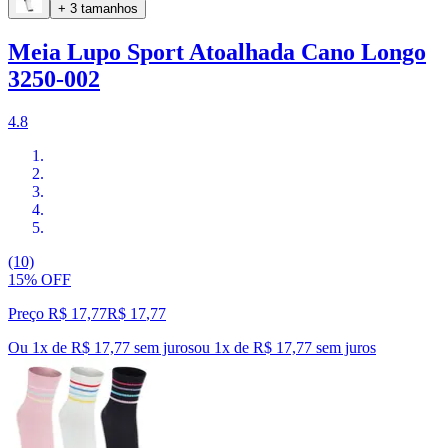
+ 3 tamanhos
Meia Lupo Sport Atoalhada Cano Longo
3250-002
4.8
(10)
15% OFF
Preço R$ 17,77
R$
17
,
77
Ou 1x de R$ 17,77 sem juros
ou
1
x de
R$ 17,77
sem juros