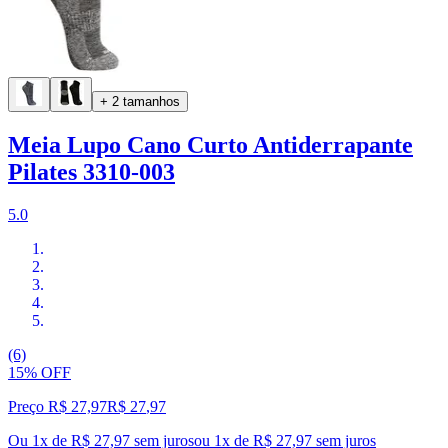
+ 2 tamanhos
Meia Lupo Cano Curto Antiderrapante
Pilates 3310-003
5.0
(6)
15% OFF
Preço R$ 27,97
R$
27
,
97
Ou 1x de R$ 27,97 sem juros
ou
1
x de
R$ 27,97
sem juros