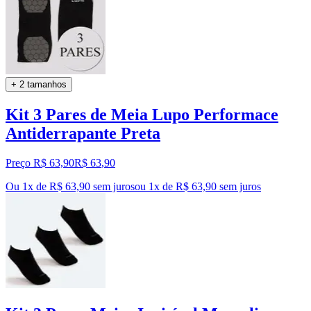
+ 2 tamanhos
Kit 3 Pares de Meia Lupo Performace
Antiderrapante Preta
Preço R$ 63,90
R$
63
,
90
Ou 1x de R$ 63,90 sem juros
ou
1
x de
R$ 63,90
sem juros