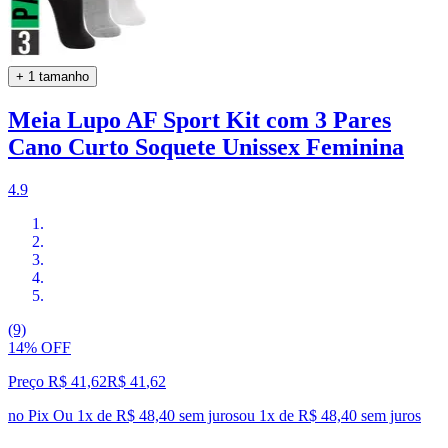
+ 1 tamanho
Meia Lupo AF Sport Kit com 3 Pares
Cano Curto Soquete Unissex Feminina
4.9
(9)
14% OFF
Preço R$ 41,62
R$
41
,
62
no Pix
Ou 1x de R$ 48,40 sem juros
ou
1
x de
R$ 48,40
sem juros