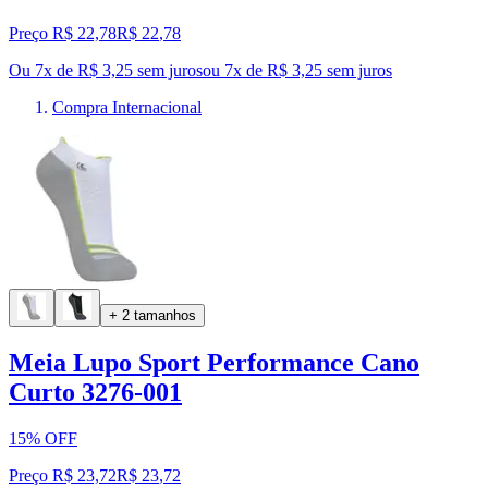
Preço R$ 22,78
R$
22
,
78
Ou 7x de R$ 3,25 sem juros
ou
7
x de
R$ 3,25
sem juros
Compra Internacional
+ 2 tamanhos
Meia Lupo Sport Performance Cano
Curto 3276-001
15% OFF
Preço R$ 23,72
R$
23
,
72