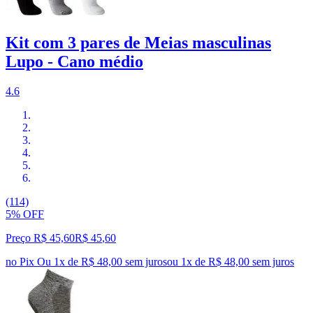
Kit com 3 pares de Meias masculinas
Lupo - Cano médio
4.6
(114)
5% OFF
Preço R$ 45,60
R$
45
,
60
no Pix
Ou 1x de R$ 48,00 sem juros
ou
1
x de
R$ 48,00
sem juros