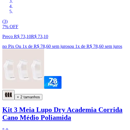
(3)
7% OFF
Preço R$ 73,10
R$
73
,
10
no Pix
Ou 1x de R$ 78,60 sem juros
ou
1
x de
R$ 78,60
sem juros
+ 2 tamanhos
Kit 3 Meia Lupo Dry Academia Corrida
Cano Médio Poliamida
5.0