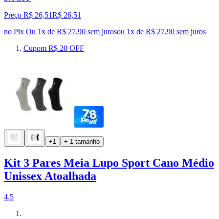
Preço R$ 26,51
R$
26
,
51
no Pix
Ou 1x de R$ 27,90 sem juros
ou
1
x de
R$ 27,90
sem juros
Cupom R$ 20 OFF
+1
+ 1 tamanho
Kit 3 Pares Meia Lupo Sport Cano Médio
Unissex Atoalhada
4.5