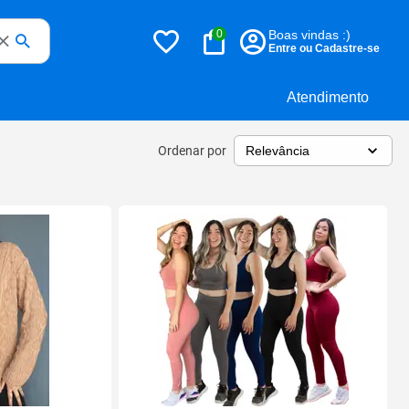
0
Boas vindas :)
Entre ou Cadastre-se
Atendimento
Ordenar por