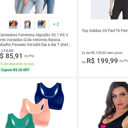
+
2
Top Adidas 3S Pad Tk Fem
Camisetas Feminina Algodão 30.1 Kit 3
res Variadas Gola redonda Básica
abalho Passeio Versátil Dia a dia T shirt
sual Manga curta Leve Confort
 119,90
2x de R$ 100,00 sem juros
$ 85,91
no Pix
2 vez de R$ 100,00 sem juros
R$ 199,99
no Pi
ou
% de desconto no pix
)
Cupom
R$ 20 OFF