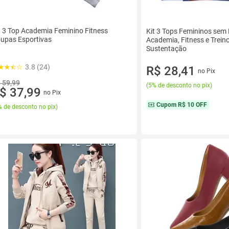
t 3 Top Academia Feminino Fitness
Kit 3 Tops Femininos sem 
upas Esportivas
Academia, Fitness e Treino
Sustentação
3.8 (24)
R$ 28,41
no Pix
 59,99
(
5% de desconto no pix
)
$ 37,99
no Pix
Cupom
R$ 10 OFF
 de desconto no pix
)