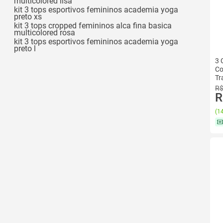
multicolored lisa
kit 3 tops esportivos femininos academia yoga
preto xs
kit 3 tops cropped femininos alca fina basica
multicolored rosa
kit 3 tops esportivos femininos academia yoga
preto l
3 
Co
Tr
Ca
R$
R
(
14