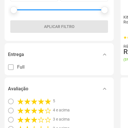
Ki
Ro
APLICAR FILTRO
R$
R
Entrega
(
5%
Full
Avaliação
5
4 e acima
3 e acima