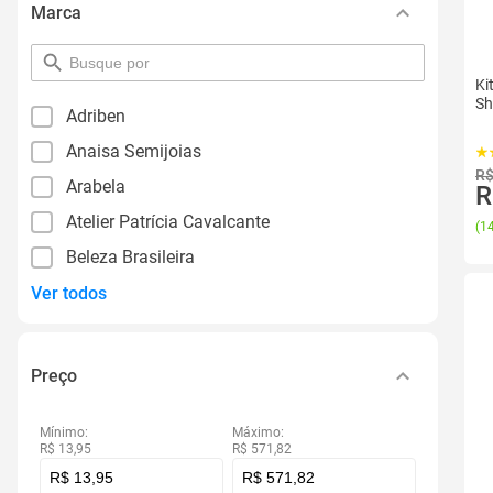
Marca
pesquisar
por
Ki
filtro
Sh
Adriben
Anaisa Semijoias
R$
Arabela
R
Atelier Patrícia Cavalcante
(
14
Beleza Brasileira
Ver todos
Preço
Mínimo:
Máximo:
R$ 13,95
R$ 571,82