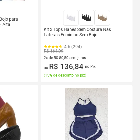
Bojo para
, Alta
Kit 3 Tops Hanes Sem Costura Nas
Laterais Feminino Sem Bojo
4.6 (294)
R$ 164,99
2x de R$ 80,50 sem juros
2 vez de R$ 80,50 sem juros
R$ 136,84
no Pix
ou
(
15% de desconto no pix
)