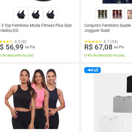
t 3 Top Feminino Moda Fitness Plus Size
Conjunto Feminino Suede T
riados,GG
Jogguer Sued
4.5 (8)
4.7 (54)
$ 56,99
R$ 67,08
no Pix
no Pix
 de desconto no pix
)
(
14% de desconto no pix
)
Full