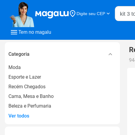
Buscar n
Digite seu CEP
Buscar
Tem no magalu
R
Categoria
94
Moda
Esporte e Lazer
Recém Chegados
Cama, Mesa e Banho
Beleza e Perfumaria
Ver todos