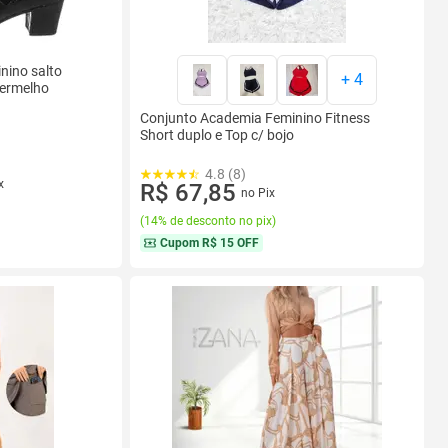
nino salto
+
4
Vermelho
Conjunto Academia Feminino Fitness
Short duplo e Top c/ bojo
4.8 (8)
x
R$ 67,85
no Pix
(
14% de desconto no pix
)
Cupom
R$ 15 OFF