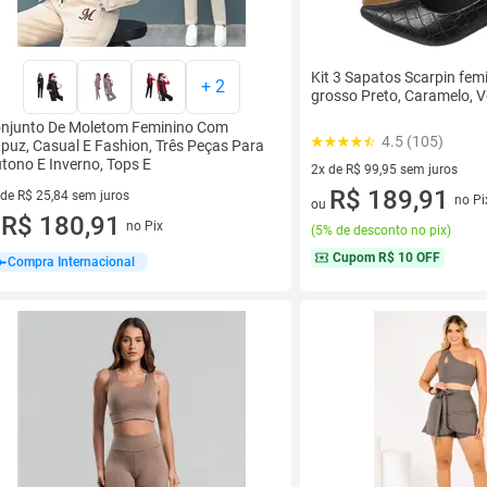
Kit 3 Sapatos Scarpin femi
+
2
grosso Preto, Caramelo, 
njunto De Moletom Feminino Com
4.5 (105)
puz, Casual E Fashion, Três Peças Para
tono E Inverno, Tops E
2x de R$ 99,95 sem juros
2 vez de R$ 99,95 sem juros
R$ 189,91
 de R$ 25,84 sem juros
no Pi
ou
ez de R$ 25,84 sem juros
R$ 180,91
no Pix
u
(
5% de desconto no pix
)
Cupom
R$ 10 OFF
Compra Internacional