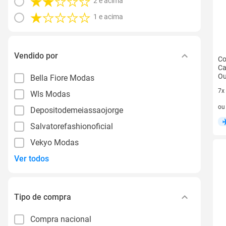
2 e acima
1 e acima
Vendido por
Co
Ca
Ou
Bella Fiore Modas
7x
Wls Modas
7 v
o
Depositodemeiassaojorge
Salvatorefashionoficial
Vekyo Modas
Ver todos
Tipo de compra
Compra nacional