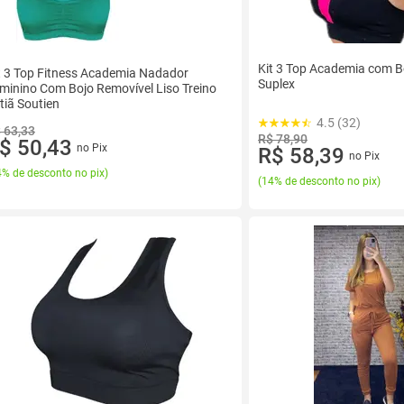
Kit 3 Top Academia com B
t 3 Top Fitness Academia Nadador
Suplex
minino Com Bojo Removível Liso Treino
tiã Soutien
4.5 (32)
 63,33
R$ 78,90
$ 50,43
no Pix
R$ 58,39
no Pix
% de desconto no pix
)
(
14% de desconto no pix
)