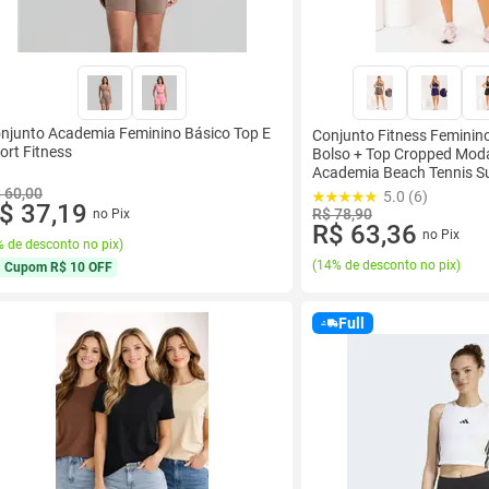
njunto Academia Feminino Básico Top E
Conjunto Fitness Feminin
ort Fitness
Bolso + Top Cropped Mod
Academia Beach Tennis Su
 60,00
5.0 (6)
$ 37,19
R$ 78,90
no Pix
R$ 63,36
no Pix
 de desconto no pix
)
(
14% de desconto no pix
)
Cupom
R$ 10 OFF
Full