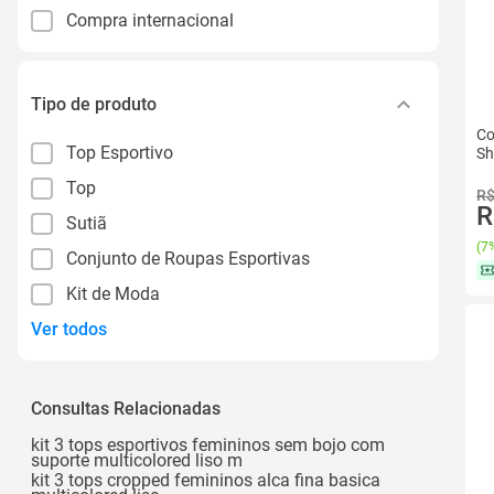
Compra internacional
Tipo de produto
Co
Top Esportivo
Sh
Top
R$
R
Sutiã
(
7%
Conjunto de Roupas Esportivas
Kit de Moda
Ver todos
Consultas Relacionadas
kit 3 tops esportivos femininos sem bojo com
suporte multicolored liso m
kit 3 tops cropped femininos alca fina basica