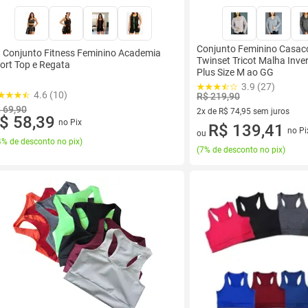
Conjunto Feminino Casaco
t Conjunto Fitness Feminino Academia
Twinset Tricot Malha Inve
ort Top e Regata
Plus Size M ao GG
3.9 (27)
4.6 (10)
R$ 219,90
 69,90
2x de R$ 74,95 sem juros
$ 58,39
no Pix
2 vez de R$ 74,95 sem juros
R$ 139,41
no Pi
ou
% de desconto no pix
)
(
7% de desconto no pix
)