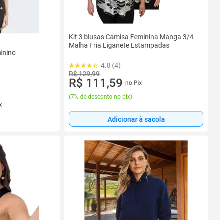
Kit 3 blusas Camisa Feminina Manga 3/4
Malha Fria Liganete Estampadas
inino
4.8 (4)
R$ 129,99
R$ 111,59
no Pix
(
7% de desconto no pix
)
x
Adicionar à sacola