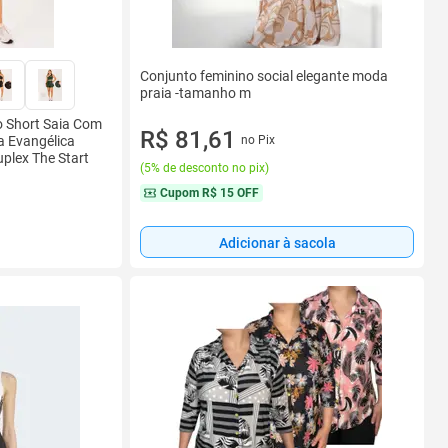
Conjunto feminino social elegante moda
praia -tamanho m
o Short Saia Com
R$ 81,61
a Evangélica
no Pix
plex The Start
(
5% de desconto no pix
)
Cupom
R$ 15 OFF
Adicionar à sacola