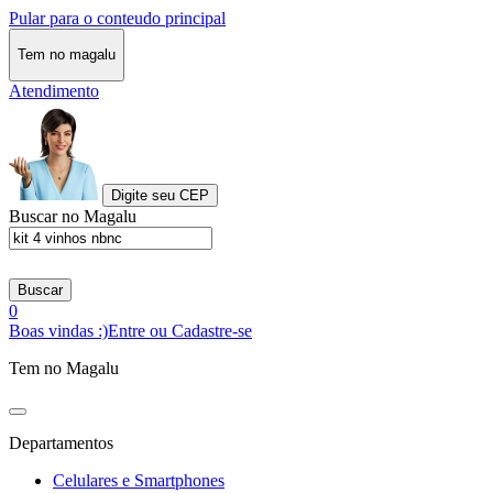
Pular para o conteudo principal
Tem no magalu
Atendimento
Digite seu CEP
Buscar no Magalu
Buscar
0
Boas vindas :)
Entre ou Cadastre-se
Tem no Magalu
Departamentos
Celulares e Smartphones