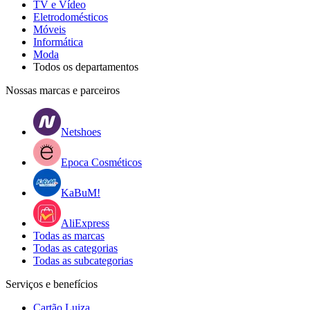
TV e Vídeo
Eletrodomésticos
Móveis
Informática
Moda
Todos os departamentos
Nossas marcas e parceiros
Netshoes
Epoca Cosméticos
KaBuM!
AliExpress
Todas as marcas
Todas as categorias
Todas as subcategorias
Serviços e benefícios
Cartão Luiza