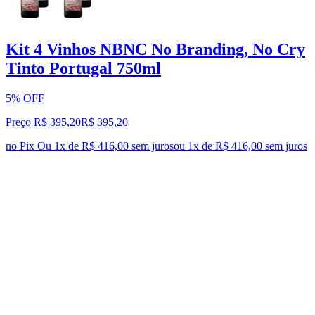
Kit 4 Vinhos NBNC No Branding, No Cry
Tinto Portugal 750ml
5% OFF
Preço R$ 395,20
R$
395
,
20
no Pix
Ou 1x de R$ 416,00 sem juros
ou
1
x de
R$ 416,00
sem juros