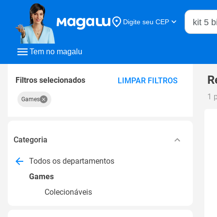
Buscar n
Digite seu CEP
Buscar
Tem no magalu
R
Filtros selecionados
LIMPAR FILTROS
1 
Games
Categoria
Todos os departamentos
Games
Colecionáveis