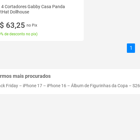
t 4 Cortadores Gabby Casa Panda
tHat Dollhouse
$ 63,25
no Pix
% de desconto no pix
)
1
rmos mais procurados
ack Friday
–
iPhone 17
–
iPhone 16
–
Álbum de Figurinhas da Copa
–
S26