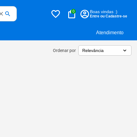
0
Boas vindas :)
Entre ou Cadastre-se
Atendimento
Ordenar por