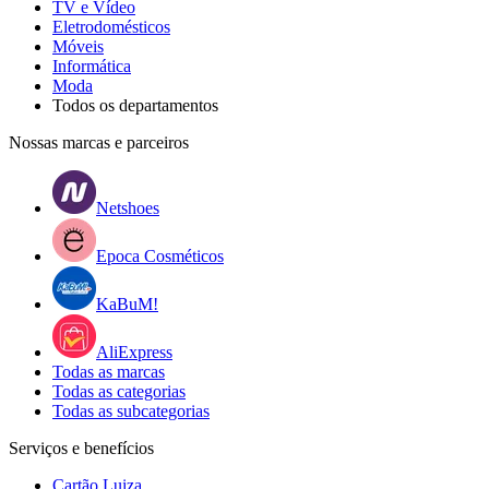
TV e Vídeo
Eletrodomésticos
Móveis
Informática
Moda
Todos os departamentos
Nossas marcas e parceiros
Netshoes
Epoca Cosméticos
KaBuM!
AliExpress
Todas as marcas
Todas as categorias
Todas as subcategorias
Serviços e benefícios
Cartão Luiza