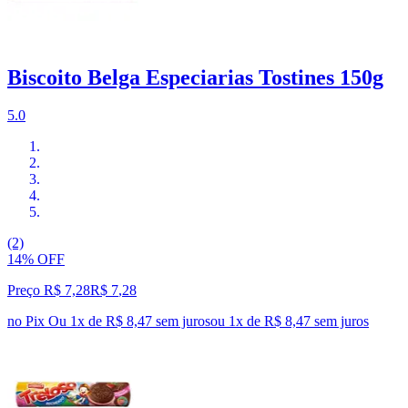
Biscoito Belga Especiarias Tostines 150g
5.0
(2)
14% OFF
Preço R$ 7,28
R$
7
,
28
no Pix
Ou 1x de R$ 8,47 sem juros
ou
1
x de
R$ 8,47
sem juros