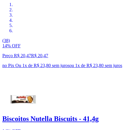
(38)
14% OFF
Preço R$ 20,47
R$
20
,
47
no Pix
Ou 1x de R$ 23,80 sem juros
ou
1
x de
R$ 23,80
sem juros
Biscoitos Nutella Biscuits - 41,4g