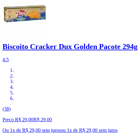
Biscoito Cracker Dux Golden Pacote 294g
4.5
(38)
Preço R$ 29,00
R$
29
,
00
Ou 1x de R$ 29,00 sem juros
ou
1
x de
R$ 29,00
sem juros