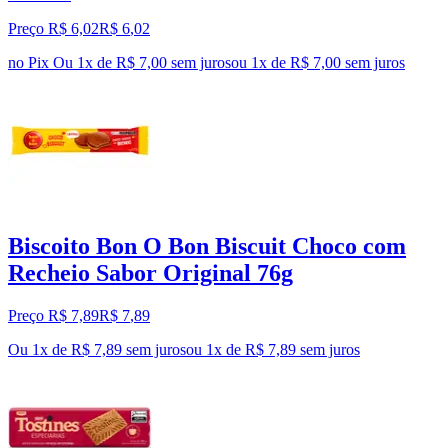
Preço R$ 6,02
R$
6
,
02
no Pix
Ou 1x de R$ 7,00 sem juros
ou
1
x de
R$ 7,00
sem juros
Biscoito Bon O Bon Biscuit Choco com
Recheio Sabor Original 76g
Preço R$ 7,89
R$
7
,
89
Ou 1x de R$ 7,89 sem juros
ou
1
x de
R$ 7,89
sem juros