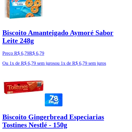
Biscoito Amanteigado Aymoré Sabor
Leite 248g
Preço R$ 6,79
R$
6
,
79
Ou 1x de R$ 6,79 sem juros
ou
1
x de
R$ 6,79
sem juros
Biscoito Gingerbread Especiarias
Tostines Nestlé - 150g