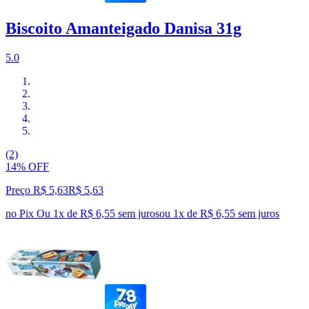
Biscoito Amanteigado Danisa 31g
5.0
(2)
14% OFF
Preço R$ 5,63
R$
5
,
63
no Pix
Ou 1x de R$ 6,55 sem juros
ou
1
x de
R$ 6,55
sem juros