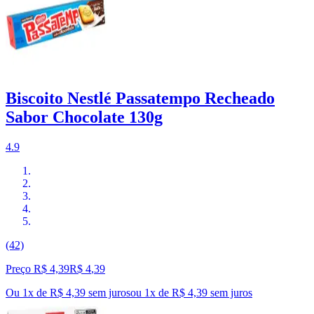
Biscoito Nestlé Passatempo Recheado
Sabor Chocolate 130g
4.9
(42)
Preço R$ 4,39
R$
4
,
39
Ou 1x de R$ 4,39 sem juros
ou
1
x de
R$ 4,39
sem juros