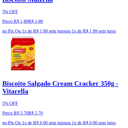
5% OFF
Preço R$ 1,89
R$
1
,
89
no Pix
Ou 1x de R$ 1,99 sem juros
ou
1
x de
R$ 1,99
sem juros
Biscoito Salgado Cream Cracker 350g -
Vitarella
5% OFF
Preço R$ 5,70
R$
5
,
70
no Pix
Ou 1x de R$ 6,00 sem juros
ou
1
x de
R$ 6,00
sem juros