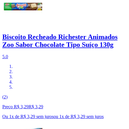
Biscoito Recheado Richester Animados
Zoo Sabor Chocolate Tipo Suíço 130g
5.0
(2)
Preço R$ 3,29
R$
3
,
29
Ou 1x de R$ 3,29 sem juros
ou
1
x de
R$ 3,29
sem juros