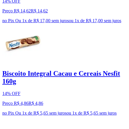
14% OFF
Preço R$ 14,62
R$
14
,
62
no Pix
Ou 1x de R$ 17,00 sem juros
ou
1
x de
R$ 17,00
sem juros
Biscoito Integral Cacau e Cereais Nesfit
160g
14% OFF
Preço R$ 4,86
R$
4
,
86
no Pix
Ou 1x de R$ 5,65 sem juros
ou
1
x de
R$ 5,65
sem juros