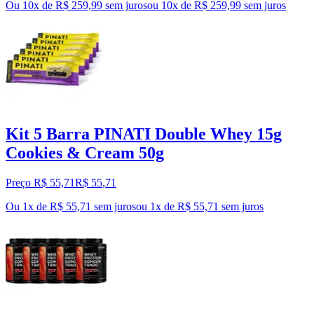
Ou 10x de R$ 259,99 sem juros
ou
10
x de
R$ 259,99
sem juros
Kit 5 Barra PINATI Double Whey 15g
Cookies & Cream 50g
Preço R$ 55,71
R$
55
,
71
Ou 1x de R$ 55,71 sem juros
ou
1
x de
R$ 55,71
sem juros