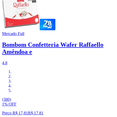
Mercado Full
Bombom Confetteria Wafer Raffaello
Amêndoa e
4.8
(380)
1% OFF
Preço R$ 17,81
R$
17
,
81