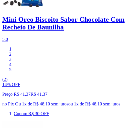
Mini Oreo Biscoito Sabor Chocolate Com
Recheio De Baunilha
5.0
(2)
14% OFF
Preço R$ 41,37
R$
41
,
37
no Pix
Ou 1x de R$ 48,10 sem juros
ou
1
x de
R$ 48,10
sem juros
Cupom R$ 30 OFF