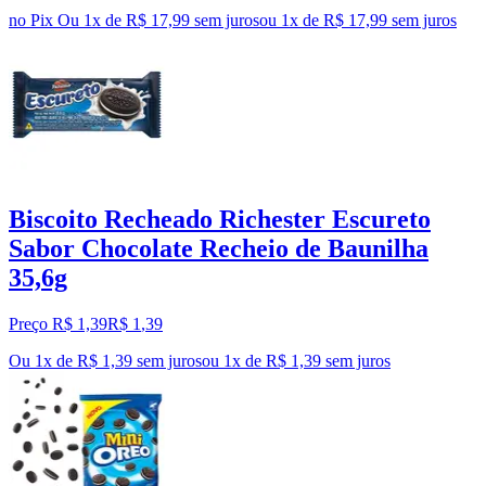
no Pix
Ou 1x de R$ 17,99 sem juros
ou
1
x de
R$ 17,99
sem juros
Biscoito Recheado Richester Escureto
Sabor Chocolate Recheio de Baunilha
35,6g
Preço R$ 1,39
R$
1
,
39
Ou 1x de R$ 1,39 sem juros
ou
1
x de
R$ 1,39
sem juros