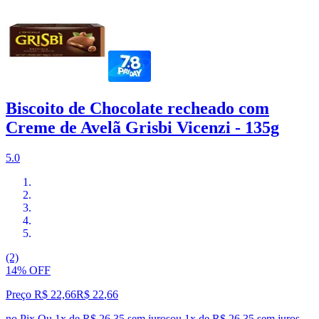
Biscoito de Chocolate recheado com
Creme de Avelã Grisbi Vicenzi - 135g
5.0
(2)
14% OFF
Preço R$ 22,66
R$
22
,
66
no Pix
Ou 1x de R$ 26,35 sem juros
ou
1
x de
R$ 26,35
sem juros