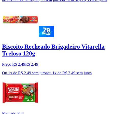
Biscoito Recheado Brigadeiro Vitarella
Treloso 120g
Preço R$ 2,49
R$
2
,
49
Ou 1x de R$ 2,49 sem juros
ou
1
x de
R$ 2,49
sem juros
Mercado Full