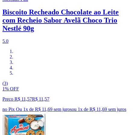
Biscoito Recheado Chocolate ao Leite
com Recheio Sabor Avelã Choco Trio
Nestlé 90g
5.0
(3)
1% OFF
Preço R$ 11,57
R$
11
,
57
no Pix
Ou 1x de R$ 11,69 sem juros
ou
1
x de
R$ 11,69
sem juros