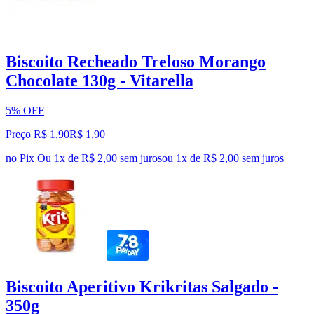
Biscoito Recheado Treloso Morango
Chocolate 130g - Vitarella
5% OFF
Preço R$ 1,90
R$
1
,
90
no Pix
Ou 1x de R$ 2,00 sem juros
ou
1
x de
R$ 2,00
sem juros
Biscoito Aperitivo Krikritas Salgado -
350g