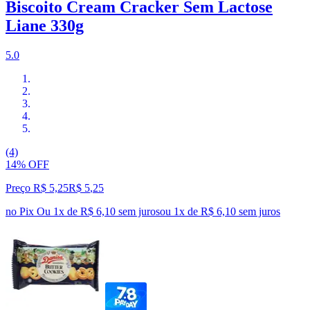
Biscoito Cream Cracker Sem Lactose
Liane 330g
5.0
(4)
14% OFF
Preço R$ 5,25
R$
5
,
25
no Pix
Ou 1x de R$ 6,10 sem juros
ou
1
x de
R$ 6,10
sem juros