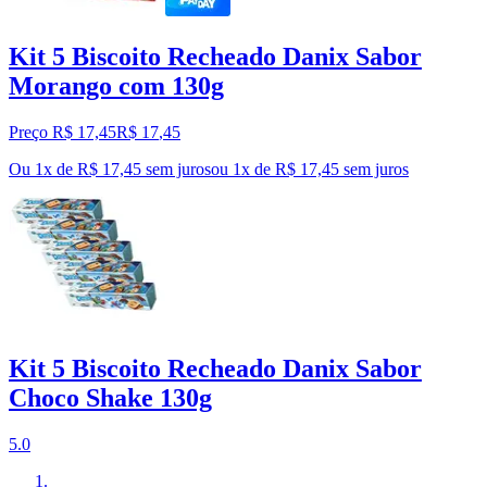
Kit 5 Biscoito Recheado Danix Sabor
Morango com 130g
Preço R$ 17,45
R$
17
,
45
Ou 1x de R$ 17,45 sem juros
ou
1
x de
R$ 17,45
sem juros
Kit 5 Biscoito Recheado Danix Sabor
Choco Shake 130g
5.0