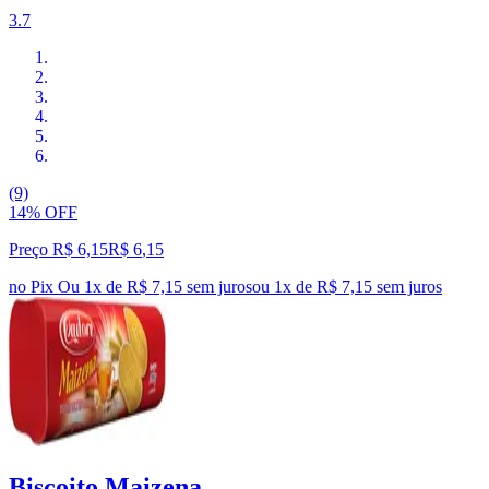
3.7
(9)
14% OFF
Preço R$ 6,15
R$
6
,
15
no Pix
Ou 1x de R$ 7,15 sem juros
ou
1
x de
R$ 7,15
sem juros
Biscoito Maizena