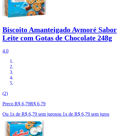
Biscoito Amanteigado Aymoré Sabor
Leite com Gotas de Chocolate 248g
4.0
(2)
Preço R$ 6,79
R$
6
,
79
Ou 1x de R$ 6,79 sem juros
ou
1
x de
R$ 6,79
sem juros