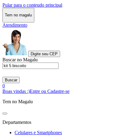
Pular para o conteudo principal
Tem no magalu
Atendimento
Digite seu CEP
Buscar no Magalu
Buscar
0
Boas vindas :)
Entre ou Cadastre-se
Tem no Magalu
Departamentos
Celulares e Smartphones