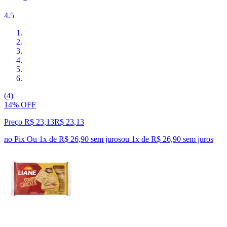
4.5
(4)
14% OFF
Preço R$ 23,13
R$
23
,
13
no Pix
Ou 1x de R$ 26,90 sem juros
ou
1
x de
R$ 26,90
sem juros