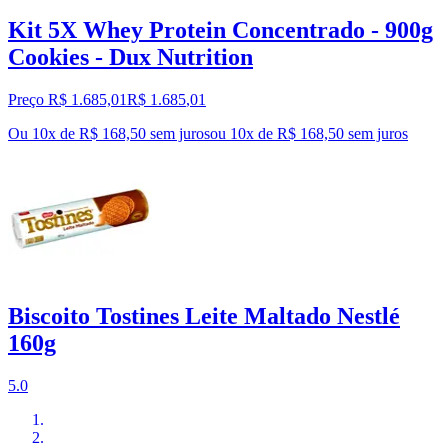
Kit 5X Whey Protein Concentrado - 900g
Cookies - Dux Nutrition
Preço R$ 1.685,01
R$
1.685
,
01
Ou 10x de R$ 168,50 sem juros
ou
10
x de
R$ 168,50
sem juros
Biscoito Tostines Leite Maltado Nestlé
160g
5.0