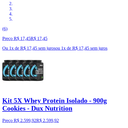
(6)
Preço R$ 17,45
R$
17
,
45
Ou 1x de R$ 17,45 sem juros
ou
1
x de
R$ 17,45
sem juros
Kit 5X Whey Protein Isolado - 900g
Cookies - Dux Nutrition
Preço R$ 2.599,92
R$
2.599
,
92