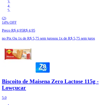
(2)
14% OFF
Preço R$ 4,95
R$
4
,
95
no Pix
Ou 1x de R$ 5,75 sem juros
ou
1
x de
R$ 5,75
sem juros
Biscoito de Maisena Zero Lactose 115g -
Lowçucar
5.0