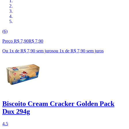
(6)
Preço R$ 7,90
R$
7
,
90
Ou 1x de R$ 7,90 sem juros
ou
1
x de
R$ 7,90
sem juros
Biscoito Cream Cracker Golden Pack
Dux 294g
4.5