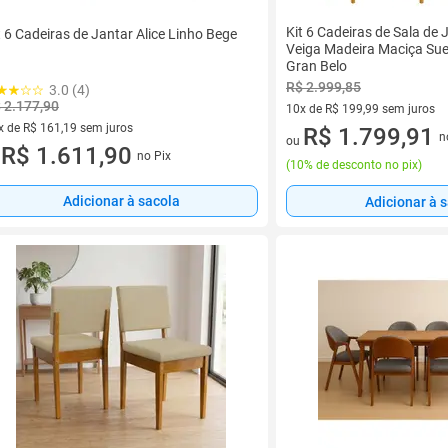
Kit 6 Cadeiras de Sala de
t 6 Cadeiras de Jantar Alice Linho Bege
Veiga Madeira Maciça Sue
Gran Belo
R$ 2.999,85
3.0 (4)
 2.177,90
10x de R$ 199,99 sem juros
x de R$ 161,19 sem juros
10 vez de R$ 199,99 sem juro
R$ 1.799,91
n
ou
vez de R$ 161,19 sem juros
R$ 1.611,90
no Pix
u
(
10% de desconto no pix
)
Adicionar à sacola
Adicionar à 