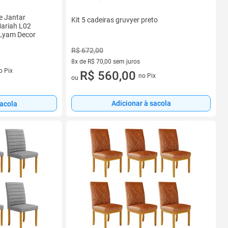
de Jantar
Kit 5 cadeiras gruvyer preto
Mariah L02
- Lyam Decor
R$ 672,00
8x de R$ 70,00 sem juros
o Pix
8 vez de R$ 70,00 sem juros
R$ 560,00
no Pix
ou
Adicionar à sacola
sacola