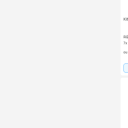
Ki
R$
7x
7 v
o