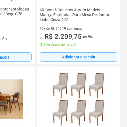
 Jantar Estofadas
Kit Com 6 Cadeiras Aurora Madeira
de Bege G78 -
Maciça Estofadas Para Mesa De Jantar
Linho Cinza 407
10x de R$ 240,19 sem juros
10 vez de R$ 240,19 sem juros
R$ 2.209,75
no Pix
s
ou
o Pix
(
8% de desconto no pix
)
Adicionar à sacola
sacola