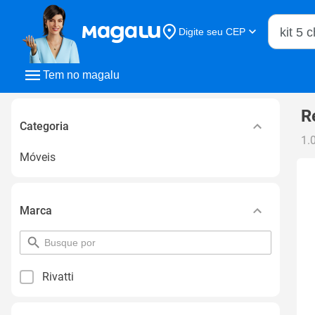
Buscar n
Digite seu CEP
Buscar
Tem no magalu
R
Categoria
1.
Móveis
Marca
pesquisar
por
filtro
Rivatti