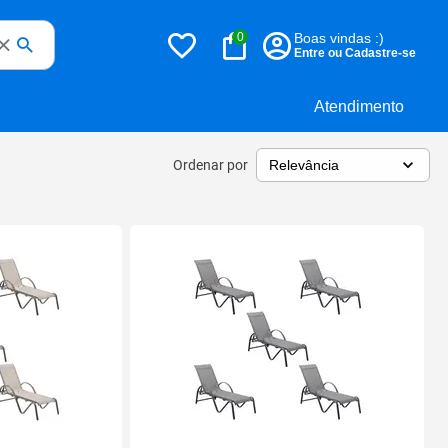
0
Boas vindas :)
Entre ou Cadastre-se
Atendimento
Ordenar por