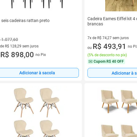
Cadeira Eames Eiffel kit 4
t seis cadeiras rattan preto
brancas
7x de R$ 74,27 sem juros
 1.077,60
7 vez de R$ 74,27 sem juros
R$ 493,91
 de R$ 128,29 sem juros
no Pi
ou
ez de R$ 128,29 sem juros
R$ 898,00
no Pix
(
5% de desconto no pix
)
u
Cupom
R$ 40 OFF
Adicionar à sacola
Adicionar à 