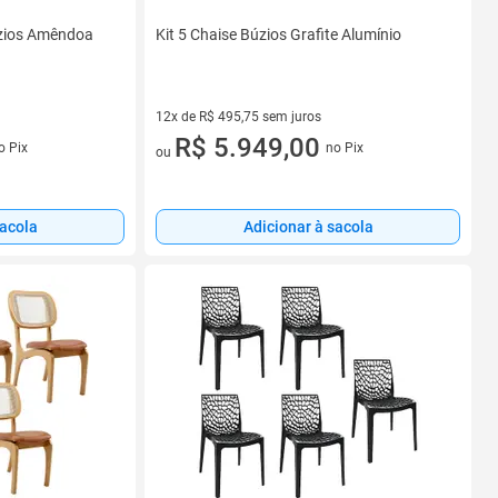
úzios Amêndoa
Kit 5 Chaise Búzios Grafite Alumínio
12x de R$ 495,75 sem juros
s
12 vez de R$ 495,75 sem juros
R$ 5.949,00
o Pix
no Pix
ou
sacola
Adicionar à sacola