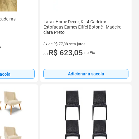
 cadeiras
Laraz Home Decor, Kit 4 Cadeiras
Estofadas Eames Eiffel Botonê - Madeira
clara Preto
8x de R$ 77,88 sem juros
x
8 vez de R$ 77,88 sem juros
R$ 623,05
no Pix
ou
Adicionar à sacola
sacola