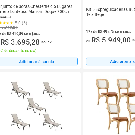
njunto de Sofás Chesterfield 5 Lugares
Kit 5 Espreguiçadeiras B
terial sintético Marrom Duque 200cm
Tela Bege
scasa
5.0 (6)
 5.748,21
12x de R$ 495,75 sem juros
x de R$ 410,59 sem juros
12 vez de R$ 495,75 sem juro
R$ 5.949,00
n
vez de R$ 410,59 sem juros
R$ 3.695,28
ou
no Pix
u
% de desconto no pix
)
Adicionar à 
Adicionar à sacola