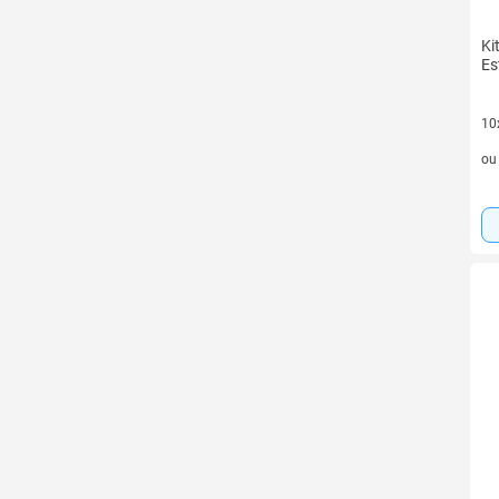
Ki
Es
10
10 
o