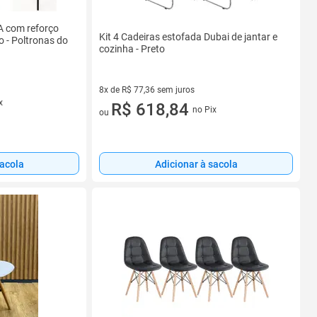
A com reforço
Kit 4 Cadeiras estofada Dubai de jantar e
o - Poltronas do
cozinha - Preto
8x de R$ 77,36 sem juros
x
8 vez de R$ 77,36 sem juros
R$ 618,84
no Pix
ou
sacola
Adicionar à sacola