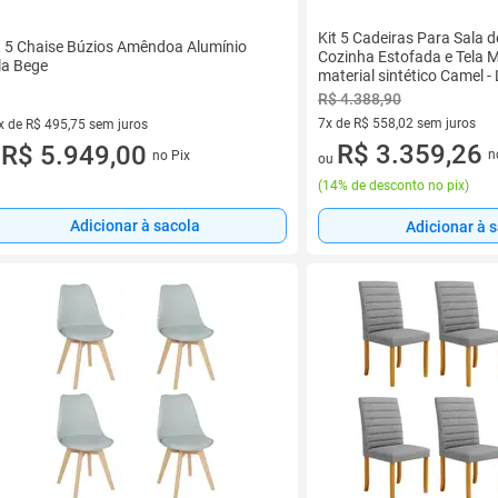
Kit 5 Cadeiras Para Sala 
t 5 Chaise Búzios Amêndoa Alumínio
Cozinha Estofada e Tela 
la Bege
material sintético Camel 
R$ 4.388,90
7x de R$ 558,02 sem juros
x de R$ 495,75 sem juros
7 vez de R$ 558,02 sem juros
R$ 3.359,26
vez de R$ 495,75 sem juros
R$ 5.949,00
n
no Pix
ou
u
(
14% de desconto no pix
)
Adicionar à sacola
Adicionar à 