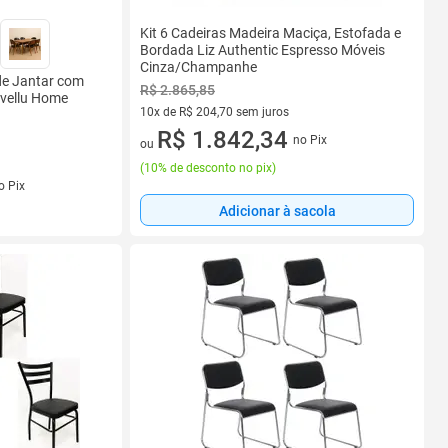
Kit 6 Cadeiras Madeira Maciça, Estofada e
Bordada Liz Authentic Espresso Móveis
Cinza/Champanhe
 de Jantar com
R$ 2.865,85
vellu Home
10x de R$ 204,70 sem juros
10 vez de R$ 204,70 sem juros
R$ 1.842,34
no Pix
ou
(
10% de desconto no pix
)
s
o Pix
Adicionar à sacola