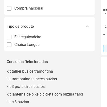
Compra nacional
Ki
Te
Tipo de produto
12
12 
o
Espreguiçadeira
Chaise Longue
Consultas Relacionadas
kit talher buzios tramontina
kit tramontina talheres buzios
kit 3 prateleiras buzios
kit lanterna de bike bicicleta com buzina farol
kit c 3 buzina