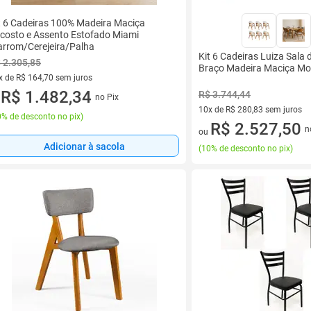
t 6 Cadeiras 100% Madeira Maciça
costo e Assento Estofado Miami
rrom/Cerejeira/Palha
Kit 6 Cadeiras Luiza Sala
 2.305,85
Braço Madeira Maciça Mo
x de R$ 164,70 sem juros
vez de R$ 164,70 sem juros
R$ 1.482,34
R$ 3.744,44
no Pix
u
10x de R$ 280,83 sem juros
% de desconto no pix
)
10 vez de R$ 280,83 sem juro
R$ 2.527,50
n
ou
Adicionar à sacola
(
10% de desconto no pix
)