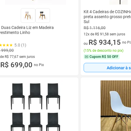
Kit 4 Cadeiras de COZINH
preta assento grosso pret
Sul
t Duas Cadeira Liz em Madeira
R$ 1.116,00
vestimento Linho
12x de R$ 91,58 sem juros
12 vez de R$ 91,58 sem juros
R$ 934,15
no Pi
ou
5.0 (1)
 999,00
(
15% de desconto no pix
)
Cupom
R$ 50 OFF
 de R$ 77,67 sem juros
ez de R$ 77,67 sem juros
R$ 699,00
no Pix
u
Adicionar à 