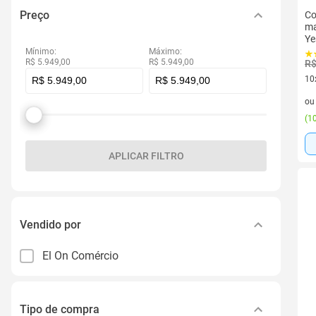
Preço
Co
ma
Ye
Mínimo:
Máximo:
R$ 5.949,00
R$ 5.949,00
R$
10
10 
o
(
10
APLICAR FILTRO
Vendido por
El On Comércio
Tipo de compra