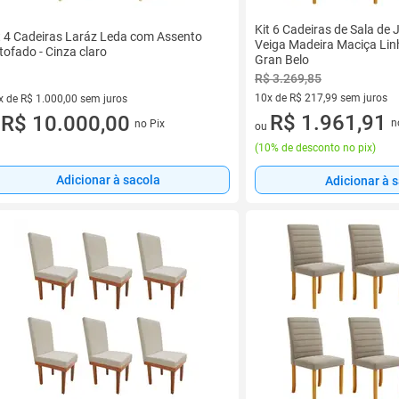
Kit 6 Cadeiras de Sala de
t 4 Cadeiras Laráz Leda com Assento
Veiga Madeira Maciça Lin
tofado - Cinza claro
Gran Belo
R$ 3.269,85
10x de R$ 217,99 sem juros
x de R$ 1.000,00 sem juros
10 vez de R$ 217,99 sem juro
R$ 1.961,91
vez de R$ 1.000,00 sem juros
R$ 10.000,00
n
no Pix
ou
u
(
10% de desconto no pix
)
Adicionar à sacola
Adicionar à 