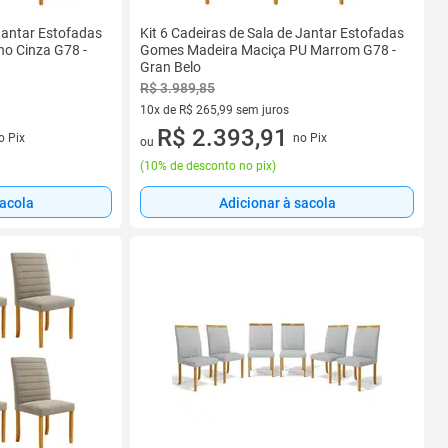
 Jantar Estofadas
Kit 6 Cadeiras de Sala de Jantar Estofadas
ho Cinza G78 -
Gomes Madeira Maciça PU Marrom G78 -
Gran Belo
R$ 3.989,85
10x de R$ 265,99 sem juros
s
10 vez de R$ 265,99 sem juros
R$ 2.393,91
o Pix
no Pix
ou
(
10% de desconto no pix
)
sacola
Adicionar à sacola