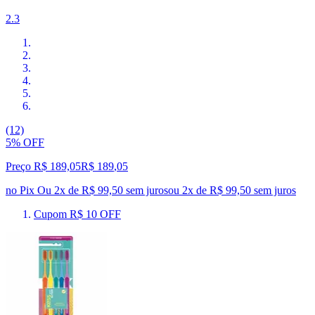
2.3
(12)
5% OFF
Preço R$ 189,05
R$
189
,
05
no Pix
Ou 2x de R$ 99,50 sem juros
ou
2
x de
R$ 99,50
sem juros
Cupom R$ 10 OFF