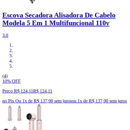
Escova Secadora Alisadora De Cabelo
Modela 5 Em 1 Multifuncional 110v
3.0
(4)
10% OFF
Preço R$ 124,11
R$
124
,
11
no Pix
Ou 1x de R$ 137,90 sem juros
ou
1
x de
R$ 137,90
sem juros