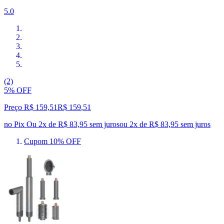
5.0
(2)
5% OFF
Preço R$ 159,51
R$
159
,
51
no Pix
Ou 2x de R$ 83,95 sem juros
ou
2
x de
R$ 83,95
sem juros
Cupom 10% OFF