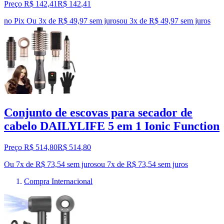
Preço R$ 142,41
R$
142
,
41
no Pix
Ou 3x de R$ 49,97 sem juros
ou
3
x de
R$ 49,97
sem juros
Conjunto de escovas para secador de
cabelo DAILYLIFE 5 em 1 Ionic Function
Preço R$ 514,80
R$
514
,
80
Ou 7x de R$ 73,54 sem juros
ou
7
x de
R$ 73,54
sem juros
Compra Internacional