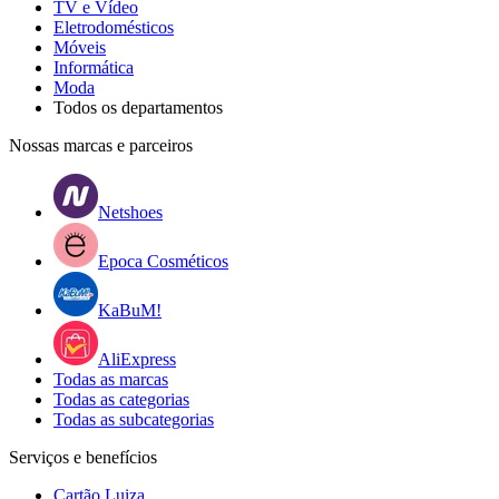
TV e Vídeo
Eletrodomésticos
Móveis
Informática
Moda
Todos os departamentos
Nossas marcas e parceiros
Netshoes
Epoca Cosméticos
KaBuM!
AliExpress
Todas as marcas
Todas as categorias
Todas as subcategorias
Serviços e benefícios
Cartão Luiza