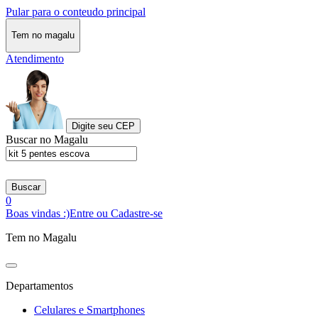
Pular para o conteudo principal
Tem no magalu
Atendimento
Digite seu CEP
Buscar no Magalu
Buscar
0
Boas vindas :)
Entre ou Cadastre-se
Tem no Magalu
Departamentos
Celulares e Smartphones