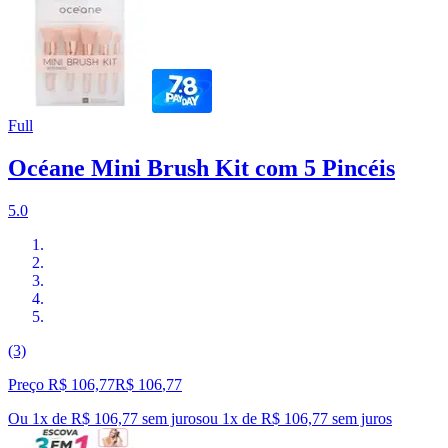
Full
Océane Mini Brush Kit com 5 Pincéis
5.0
(3)
Preço R$ 106,77
R$
106
,
77
Ou 1x de R$ 106,77 sem juros
ou
1
x de
R$ 106,77
sem juros