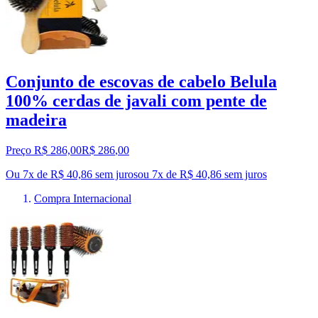
Conjunto de escovas de cabelo Belula
100% cerdas de javali com pente de
madeira
Preço R$ 286,00
R$
286
,
00
Ou 7x de R$ 40,86 sem juros
ou
7
x de
R$ 40,86
sem juros
Compra Internacional