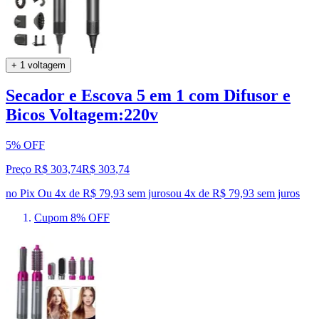
+ 1 voltagem
Secador e Escova 5 em 1 com Difusor e
Bicos Voltagem:220v
5% OFF
Preço R$ 303,74
R$
303
,
74
no Pix
Ou 4x de R$ 79,93 sem juros
ou
4
x de
R$ 79,93
sem juros
Cupom 8% OFF