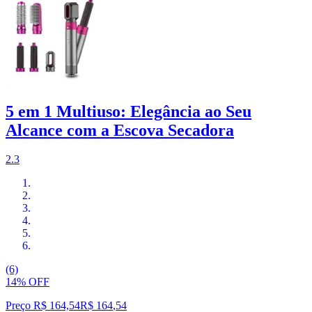
5 em 1 Multiuso: Elegância ao Seu
Alcance com a Escova Secadora
2.3
(6)
14% OFF
Preço R$ 164,54
R$
164
,
54