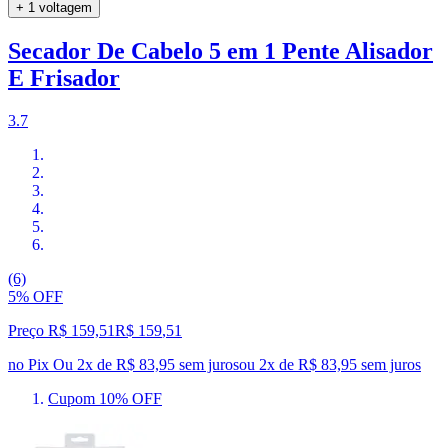
+ 1 voltagem
Secador De Cabelo 5 em 1 Pente Alisador
E Frisador
3.7
(6)
5% OFF
Preço R$ 159,51
R$
159
,
51
no Pix
Ou 2x de R$ 83,95 sem juros
ou
2
x de
R$ 83,95
sem juros
Cupom 10% OFF