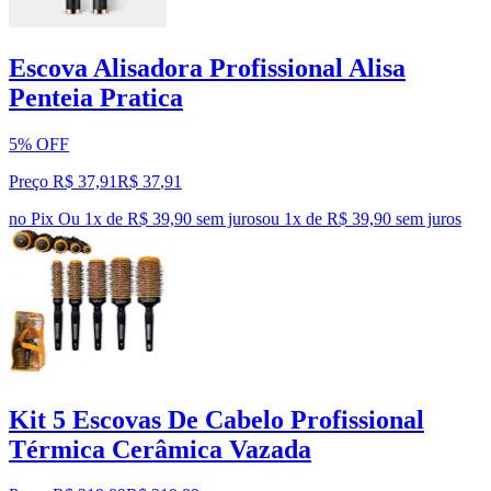
Escova Alisadora Profissional Alisa
Penteia Pratica
5% OFF
Preço R$ 37,91
R$
37
,
91
no Pix
Ou 1x de R$ 39,90 sem juros
ou
1
x de
R$ 39,90
sem juros
Kit 5 Escovas De Cabelo Profissional
Térmica Cerâmica Vazada