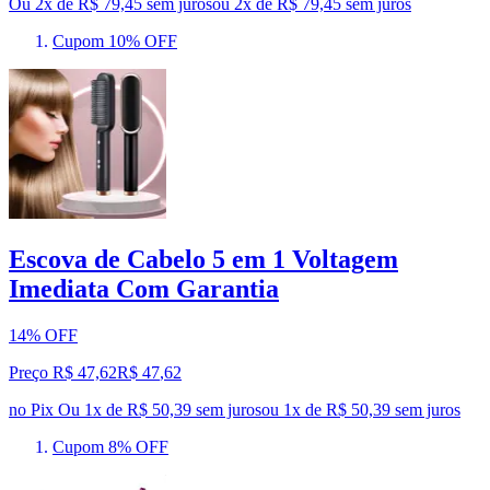
Ou 2x de R$ 79,45 sem juros
ou
2
x de
R$ 79,45
sem juros
Cupom 10% OFF
Escova de Cabelo 5 em 1 Voltagem
Imediata Com Garantia
14% OFF
Preço R$ 47,62
R$
47
,
62
no Pix
Ou 1x de R$ 50,39 sem juros
ou
1
x de
R$ 50,39
sem juros
Cupom 8% OFF