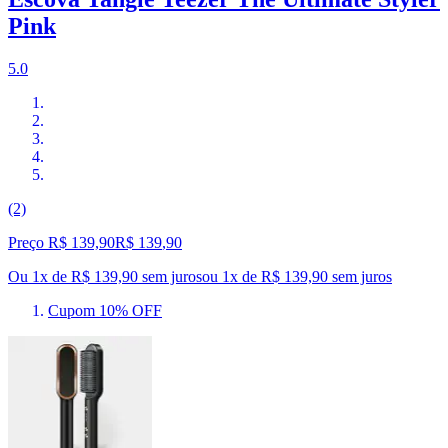
Pink
5.0
(2)
Preço R$ 139,90
R$
139
,
90
Ou 1x de R$ 139,90 sem juros
ou
1
x de
R$ 139,90
sem juros
Cupom 10% OFF