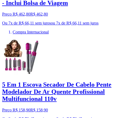
- Inclui Bolsa de Viagem
Preço R$ 462,80
R$
462
,
80
Ou 7x de R$ 66,11 sem juros
ou
7
x de
R$ 66,11
sem juros
Compra Internacional
5 Em 1 Escova Secador De Cabelo Pente
Modelador De Ar Quente Profissional
Multifuncional 110v
Preço R$ 158,90
R$
158
,
90