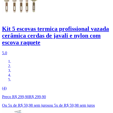
Kit 5 escovas termica profissional vazada
cerâmica cerdas de javali e nylon com
escova raquete
5.0
(4)
Preço R$ 299,90
R$
299
,
90
Ou 5x de R$ 59,98 sem juros
ou
5
x de
R$ 59,98
sem juros