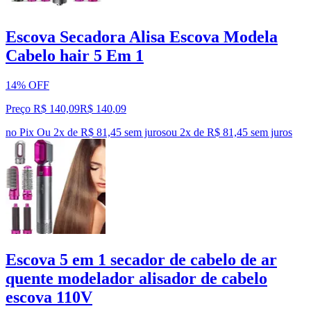
Escova Secadora Alisa Escova Modela
Cabelo hair 5 Em 1
14% OFF
Preço R$ 140,09
R$
140
,
09
no Pix
Ou 2x de R$ 81,45 sem juros
ou
2
x de
R$ 81,45
sem juros
Escova 5 em 1 secador de cabelo de ar
quente modelador alisador de cabelo
escova 110V