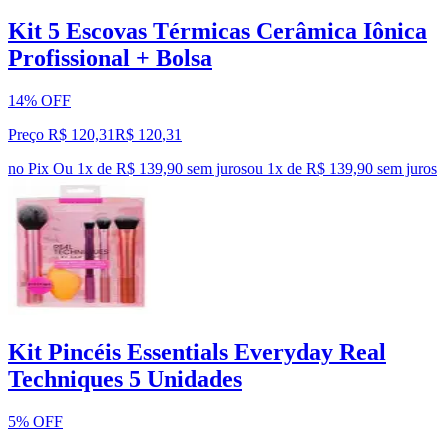
Kit 5 Escovas Térmicas Cerâmica Iônica
Profissional + Bolsa
14% OFF
Preço R$ 120,31
R$
120
,
31
no Pix
Ou 1x de R$ 139,90 sem juros
ou
1
x de
R$ 139,90
sem juros
Kit Pincéis Essentials Everyday Real
Techniques 5 Unidades
5% OFF