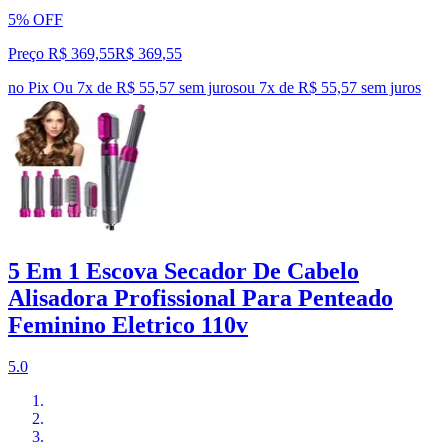
5% OFF
Preço R$ 369,55
R$
369
,
55
no Pix
Ou 7x de R$ 55,57 sem juros
ou
7
x de
R$ 55,57
sem juros
5 Em 1 Escova Secador De Cabelo
Alisadora Profissional Para Penteado
Feminino Eletrico 110v
5.0