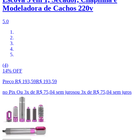
Modeladora de Cachos 220v
5.0
(4)
14% OFF
Preço R$ 193,59
R$
193
,
59
no Pix
Ou 3x de R$ 75,04 sem juros
ou
3
x de
R$ 75,04
sem juros