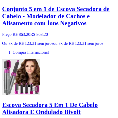
Conjunto 5 em 1 de Escova Secadora de
Cabelo - Modelador de Cachos e
Alisamento com Íons Negativos
Preço R$ 863,20
R$
863
,
20
Ou 7x de R$ 123,31 sem juros
ou
7
x de
R$ 123,31
sem juros
Compra Internacional
Escova Secadora 5 Em 1 De Cabelo
Alisadora E Ondulado Bivolt