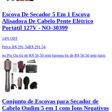
Escova De Secador 5 Em 1 Escova
Alisadora De Cabelo Pente Elétrico
Portátil 127V - NO-30399
14% OFF
Preço R$ 291,54
R$
291
,
54
no Pix
Ou 6x de R$ 56,50 sem juros
ou
6
x de
R$ 56,50
sem juros
Conjunto de Escovas para Secador de
Cabelo Oudim 5 em 1 com Íons Negativos