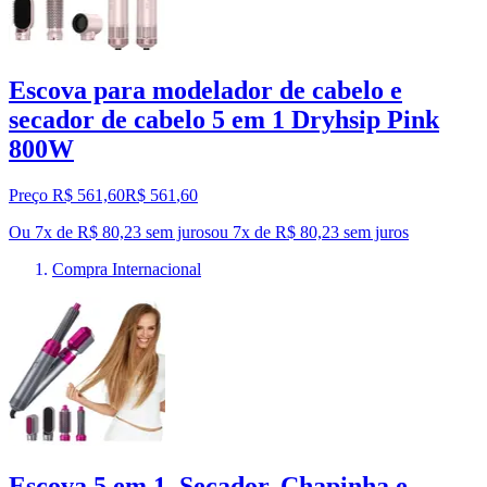
Escova para modelador de cabelo e
secador de cabelo 5 em 1 Dryhsip Pink
800W
Preço R$ 561,60
R$
561
,
60
Ou 7x de R$ 80,23 sem juros
ou
7
x de
R$ 80,23
sem juros
Compra Internacional
Escova 5 em 1, Secador, Chapinha e