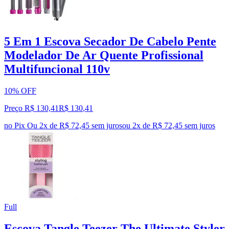
5 Em 1 Escova Secador De Cabelo Pente
Modelador De Ar Quente Profissional
Multifuncional 110v
10% OFF
Preço R$ 130,41
R$
130
,
41
no Pix
Ou 2x de R$ 72,45 sem juros
ou
2
x de
R$ 72,45
sem juros
Full
Escova Tangle Teezer The Ultimate Styler