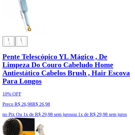
Pente Telescópico YL Mágico , De
Limpeza Do Couro Cabeludo Home
Antiestático Cabelos Brush , Hair Escova
Para Longos
10% OFF
Preço R$ 26,98
R$
26
,
98
no Pix
Ou 1x de R$ 29,98 sem juros
ou
1
x de
R$ 29,98
sem juros