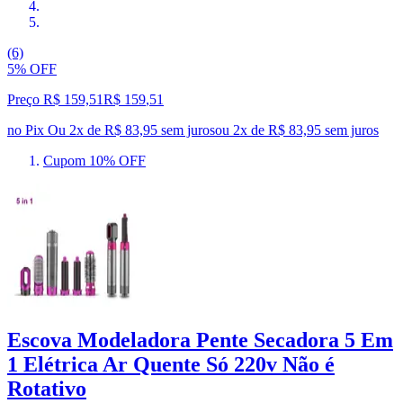
(6)
5% OFF
Preço R$ 159,51
R$
159
,
51
no Pix
Ou 2x de R$ 83,95 sem juros
ou
2
x de
R$ 83,95
sem juros
Cupom 10% OFF
Escova Modeladora Pente Secadora 5 Em
1 Elétrica Ar Quente Só 220v Não é
Rotativo