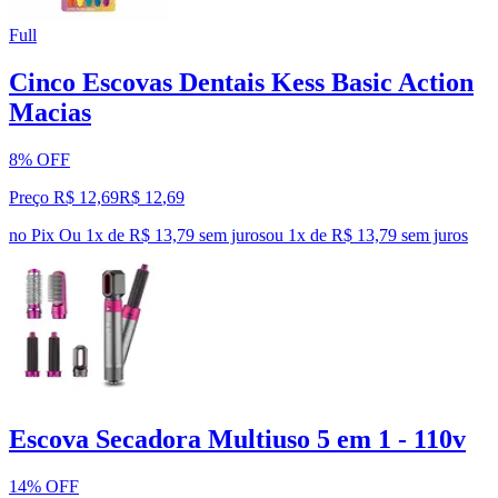
Full
Cinco Escovas Dentais Kess Basic Action
Macias
8% OFF
Preço R$ 12,69
R$
12
,
69
no Pix
Ou 1x de R$ 13,79 sem juros
ou
1
x de
R$ 13,79
sem juros
Escova Secadora Multiuso 5 em 1 - 110v
14% OFF