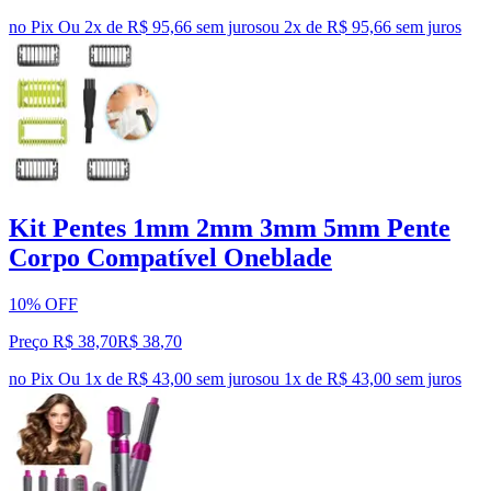
no Pix
Ou 2x de R$ 95,66 sem juros
ou
2
x de
R$ 95,66
sem juros
Kit Pentes 1mm 2mm 3mm 5mm Pente
Corpo Compatível Oneblade
10% OFF
Preço R$ 38,70
R$
38
,
70
no Pix
Ou 1x de R$ 43,00 sem juros
ou
1
x de
R$ 43,00
sem juros