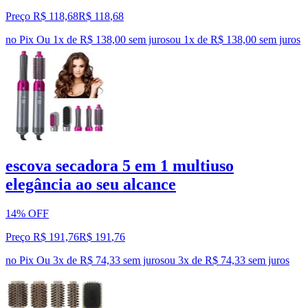
Preço R$ 118,68
R$
118
,
68
no Pix
Ou 1x de R$ 138,00 sem juros
ou
1
x de
R$ 138,00
sem juros
escova secadora 5 em 1 multiuso
elegância ao seu alcance
14% OFF
Preço R$ 191,76
R$
191
,
76
no Pix
Ou 3x de R$ 74,33 sem juros
ou
3
x de
R$ 74,33
sem juros