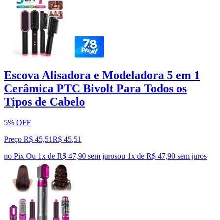
Escova Alisadora e Modeladora 5 em 1
Cerâmica PTC Bivolt Para Todos os
Tipos de Cabelo
5% OFF
Preço R$ 45,51
R$
45
,
51
no Pix
Ou 1x de R$ 47,90 sem juros
ou
1
x de
R$ 47,90
sem juros