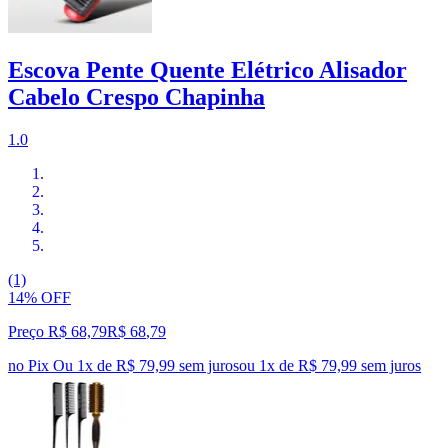
Escova Pente Quente Elétrico Alisador
Cabelo Crespo Chapinha
1.0
(1)
14% OFF
Preço R$ 68,79
R$
68
,
79
no Pix
Ou 1x de R$ 79,99 sem juros
ou
1
x de
R$ 79,99
sem juros