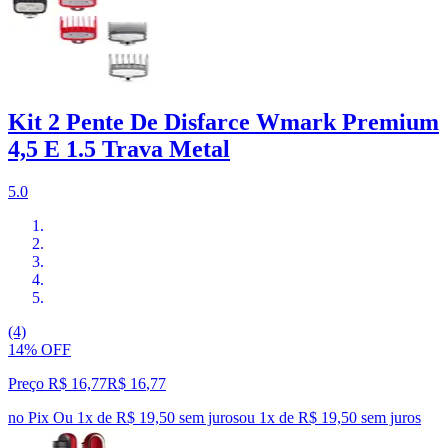
Kit 2 Pente De Disfarce Wmark Premium
4,5 E 1.5 Trava Metal
5.0
(4)
14% OFF
Preço R$ 16,77
R$
16
,
77
no Pix
Ou 1x de R$ 19,50 sem juros
ou
1
x de
R$ 19,50
sem juros