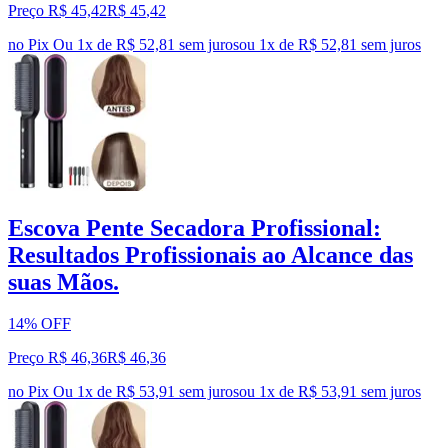
Preço R$ 45,42
R$
45
,
42
no Pix
Ou 1x de R$ 52,81 sem juros
ou
1
x de
R$ 52,81
sem juros
Escova Pente Secadora Profissional:
Resultados Profissionais ao Alcance das
suas Mãos.
14% OFF
Preço R$ 46,36
R$
46
,
36
no Pix
Ou 1x de R$ 53,91 sem juros
ou
1
x de
R$ 53,91
sem juros