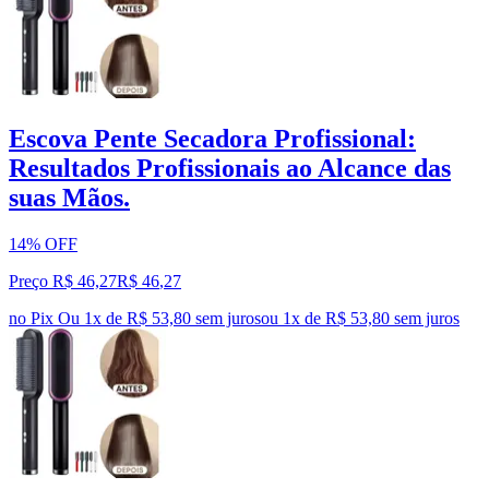
Escova Pente Secadora Profissional:
Resultados Profissionais ao Alcance das
suas Mãos.
14% OFF
Preço R$ 46,27
R$
46
,
27
no Pix
Ou 1x de R$ 53,80 sem juros
ou
1
x de
R$ 53,80
sem juros