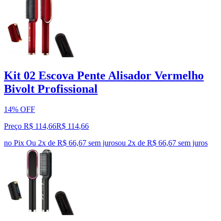
Kit 02 Escova Pente Alisador Vermelho
Bivolt Profissional
14% OFF
Preço R$ 114,66
R$
114
,
66
no Pix
Ou 2x de R$ 66,67 sem juros
ou
2
x de
R$ 66,67
sem juros