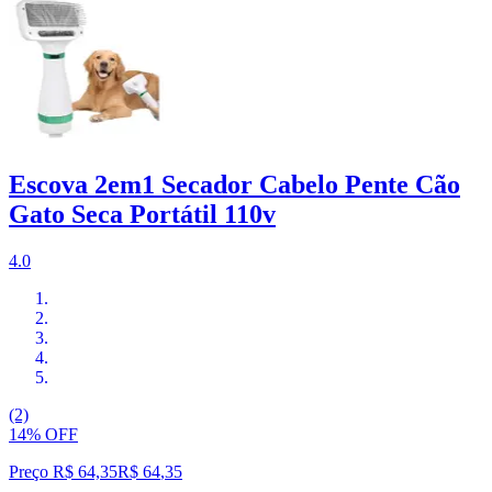
Escova 2em1 Secador Cabelo Pente Cão
Gato Seca Portátil 110v
4.0
(2)
14% OFF
Preço R$ 64,35
R$
64
,
35