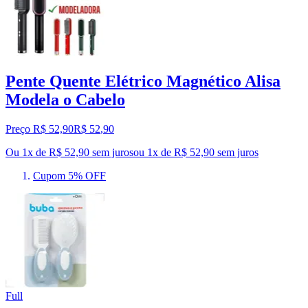
Pente Quente Elétrico Magnético Alisa
Modela o Cabelo
Preço R$ 52,90
R$
52
,
90
Ou 1x de R$ 52,90 sem juros
ou
1
x de
R$ 52,90
sem juros
Cupom 5% OFF
Full