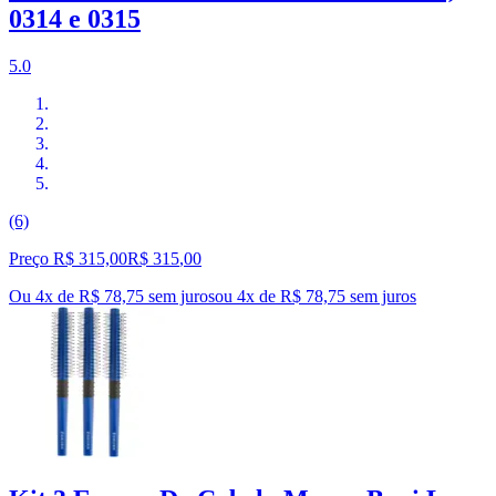
0314 e 0315
5.0
(6)
Preço R$ 315,00
R$
315
,
00
Ou 4x de R$ 78,75 sem juros
ou
4
x de
R$ 78,75
sem juros