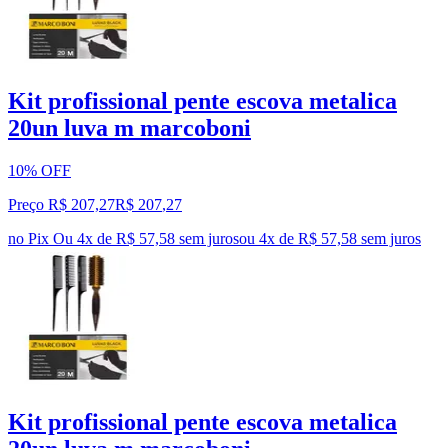
Kit profissional pente escova metalica
20un luva m marcoboni
10% OFF
Preço R$ 207,27
R$
207
,
27
no Pix
Ou 4x de R$ 57,58 sem juros
ou
4
x de
R$ 57,58
sem juros
Kit profissional pente escova metalica