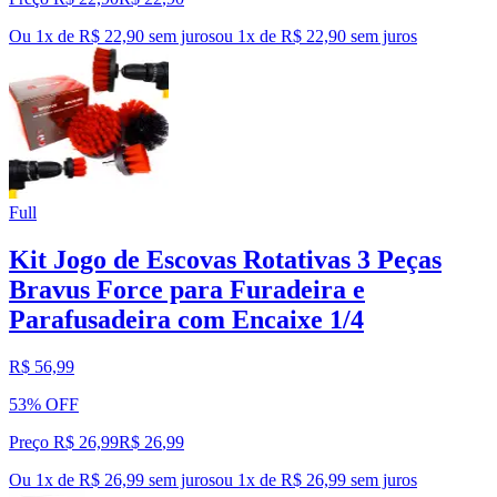
Ou 1x de R$ 22,90 sem juros
ou
1
x de
R$ 22,90
sem juros
Full
Kit Jogo de Escovas Rotativas 3 Peças
Bravus Force para Furadeira e
Parafusadeira com Encaixe 1/4
R$ 56,99
53% OFF
Preço R$ 26,99
R$
26
,
99
Ou 1x de R$ 26,99 sem juros
ou
1
x de
R$ 26,99
sem juros