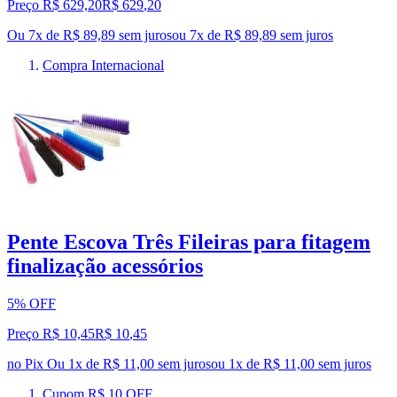
Preço R$ 629,20
R$
629
,
20
Ou 7x de R$ 89,89 sem juros
ou
7
x de
R$ 89,89
sem juros
Compra Internacional
Pente Escova Três Fileiras para fitagem
finalização acessórios
5% OFF
Preço R$ 10,45
R$
10
,
45
no Pix
Ou 1x de R$ 11,00 sem juros
ou
1
x de
R$ 11,00
sem juros
Cupom R$ 10 OFF