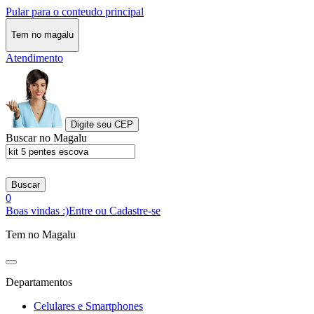
Pular para o conteudo principal
Tem no magalu
Atendimento
Digite seu CEP
Buscar no Magalu
Buscar
0
Boas vindas :)
Entre ou Cadastre-se
Tem no Magalu
Departamentos
Celulares e Smartphones