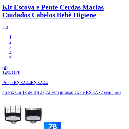
Kit Escova e Pente Cerdas Macias
Cuidados Cabelos Bebê Higiene
5.0
(4)
14% OFF
Preço R$ 32,44
R$
32
,
44
no Pix
Ou 1x de R$ 37,72 sem juros
ou
1
x de
R$ 37,72
sem juros