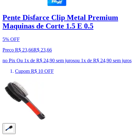
Pente Disfarce Clip Metal Premium
Maquinas de Corte 1.5 E 0.5
5% OFF
Preço R$ 23,66
R$
23
,
66
no Pix
Ou 1x de R$ 24,90 sem juros
ou
1
x de
R$ 24,90
sem juros
Cupom R$ 10 OFF