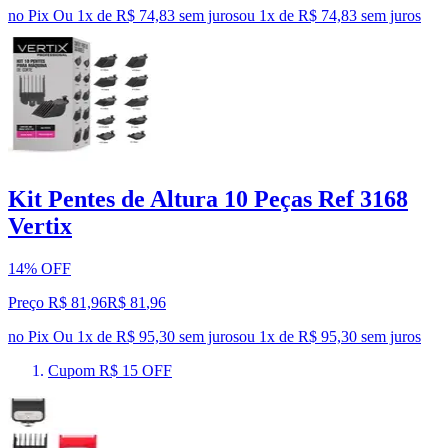
no Pix
Ou 1x de R$ 74,83 sem juros
ou
1
x de
R$ 74,83
sem juros
Kit Pentes de Altura 10 Peças Ref 3168
Vertix
14% OFF
Preço R$ 81,96
R$
81
,
96
no Pix
Ou 1x de R$ 95,30 sem juros
ou
1
x de
R$ 95,30
sem juros
Cupom R$ 15 OFF