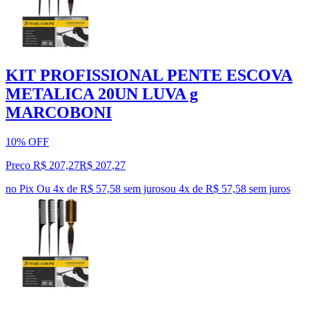
KIT PROFISSIONAL PENTE ESCOVA
METALICA 20UN LUVA g
MARCOBONI
10% OFF
Preço R$ 207,27
R$
207
,
27
no Pix
Ou 4x de R$ 57,58 sem juros
ou
4
x de
R$ 57,58
sem juros