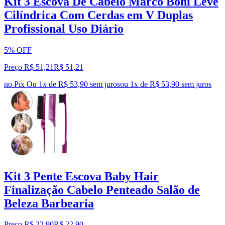
Kit 3 Escova De Cabelo Marco Boni Leve
Cilíndrica Com Cerdas em V Duplas
Profissional Uso Diário
5% OFF
Preço R$ 51,21
R$
51
,
21
no Pix
Ou 1x de R$ 53,90 sem juros
ou
1
x de
R$ 53,90
sem juros
Kit 3 Pente Escova Baby Hair
Finalização Cabelo Penteado Salão de
Beleza Barbearia
Preço R$ 22,90
R$
22
,
90