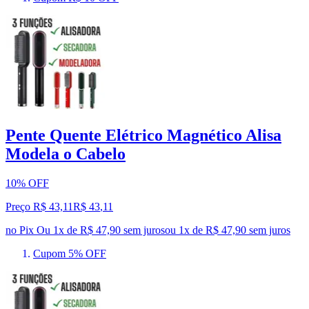
Pente Quente Elétrico Magnético Alisa
Modela o Cabelo
10% OFF
Preço R$ 43,11
R$
43
,
11
no Pix
Ou 1x de R$ 47,90 sem juros
ou
1
x de
R$ 47,90
sem juros
Cupom 5% OFF