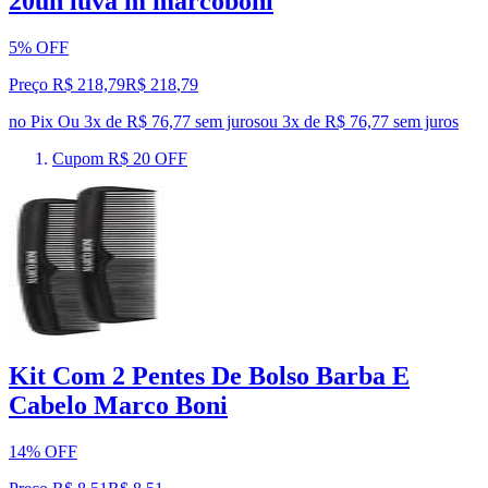
20un luva m marcoboni
5% OFF
Preço R$ 218,79
R$
218
,
79
no Pix
Ou 3x de R$ 76,77 sem juros
ou
3
x de
R$ 76,77
sem juros
Cupom R$ 20 OFF
Kit Com 2 Pentes De Bolso Barba E
Cabelo Marco Boni
14% OFF