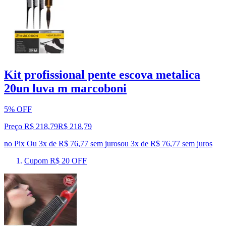
Kit profissional pente escova metalica
20un luva m marcoboni
5% OFF
Preço R$ 218,79
R$
218
,
79
no Pix
Ou 3x de R$ 76,77 sem juros
ou
3
x de
R$ 76,77
sem juros
Cupom R$ 20 OFF