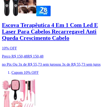
Escova Terapêutica 4 Em 1 Com Led E
Laser Para Cabelos Recarregavel Anti
Queda Crescimento Cabelo
10% OFF
Preço R$ 150,48
R$
150
,
48
no Pix
Ou 3x de R$ 55,73 sem juros
ou
3
x de
R$ 55,73
sem juros
Cupom 10% OFF