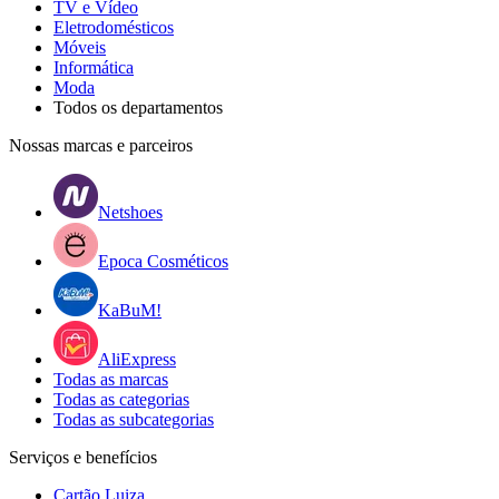
TV e Vídeo
Eletrodomésticos
Móveis
Informática
Moda
Todos os departamentos
Nossas marcas e parceiros
Netshoes
Epoca Cosméticos
KaBuM!
AliExpress
Todas as marcas
Todas as categorias
Todas as subcategorias
Serviços e benefícios
Cartão Luiza