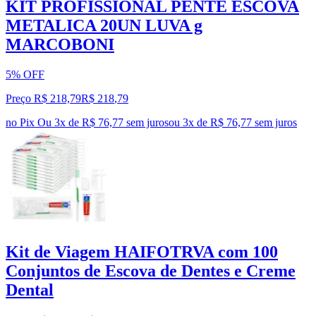
KIT PROFISSIONAL PENTE ESCOVA
METALICA 20UN LUVA g
MARCOBONI
5% OFF
Preço R$ 218,79
R$
218
,
79
no Pix
Ou 3x de R$ 76,77 sem juros
ou
3
x de
R$ 76,77
sem juros
Kit de Viagem HAIFOTRVA com 100
Conjuntos de Escova de Dentes e Creme
Dental