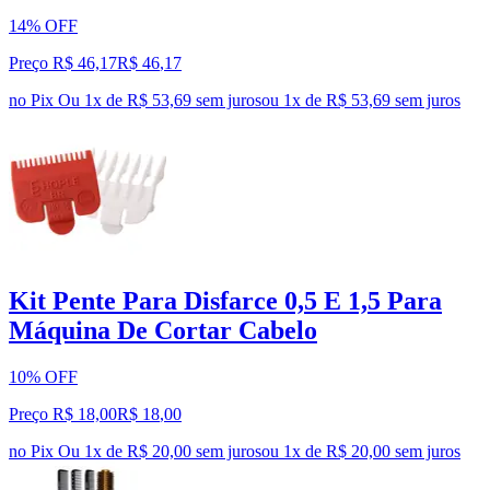
14% OFF
Preço R$ 46,17
R$
46
,
17
no Pix
Ou 1x de R$ 53,69 sem juros
ou
1
x de
R$ 53,69
sem juros
Kit Pente Para Disfarce 0,5 E 1,5 Para
Máquina De Cortar Cabelo
10% OFF
Preço R$ 18,00
R$
18
,
00
no Pix
Ou 1x de R$ 20,00 sem juros
ou
1
x de
R$ 20,00
sem juros