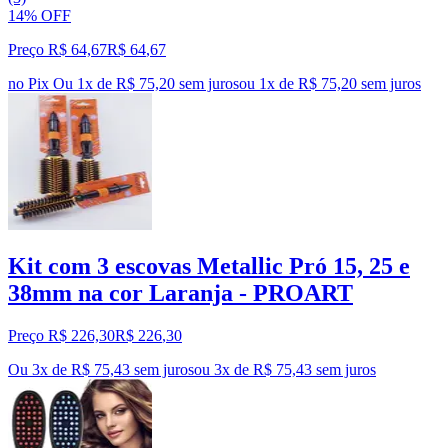
14% OFF
Preço R$ 64,67
R$
64
,
67
no Pix
Ou 1x de R$ 75,20 sem juros
ou
1
x de
R$ 75,20
sem juros
Kit com 3 escovas Metallic Pró 15, 25 e
38mm na cor Laranja - PROART
Preço R$ 226,30
R$
226
,
30
Ou 3x de R$ 75,43 sem juros
ou
3
x de
R$ 75,43
sem juros