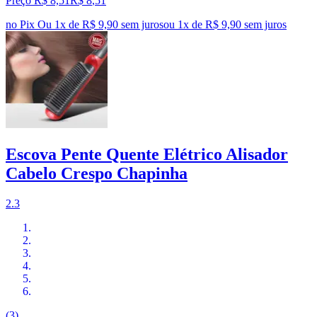
Preço R$ 8,51
R$
8
,
51
no Pix
Ou 1x de R$ 9,90 sem juros
ou
1
x de
R$ 9,90
sem juros
Escova Pente Quente Elétrico Alisador
Cabelo Crespo Chapinha
2.3
(3)