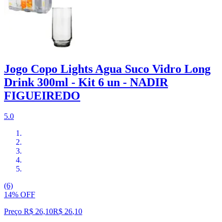
Jogo Copo Lights Agua Suco Vidro Long
Drink 300ml - Kit 6 un - NADIR
FIGUEIREDO
5.0
(6)
14% OFF
Preço R$ 26,10
R$
26
,
10