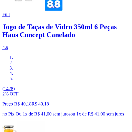
Full
Jogo de Taças de Vidro 350ml 6 Peças
Haus Concept Canelado
4.9
(1428)
2% OFF
Preço R$ 40,18
R$
40
,
18
no Pix
Ou 1x de R$ 41,00 sem juros
ou
1
x de
R$ 41,00
sem juros