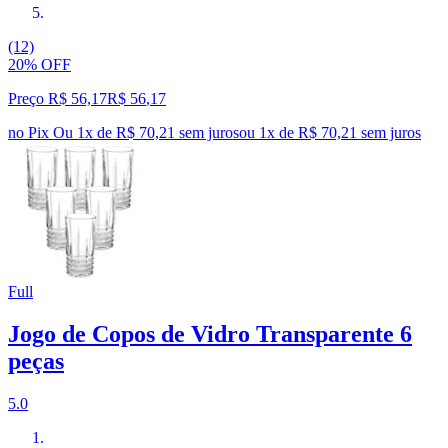
(12)
20% OFF
Preço R$ 56,17
R$
56
,
17
no Pix
Ou 1x de R$ 70,21 sem juros
ou
1
x de
R$ 70,21
sem juros
Full
Jogo de Copos de Vidro Transparente 6
peças
5.0