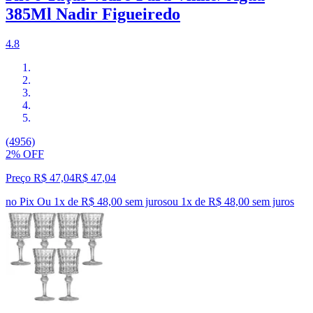
385Ml Nadir Figueiredo
4.8
(4956)
2% OFF
Preço R$ 47,04
R$
47
,
04
no Pix
Ou 1x de R$ 48,00 sem juros
ou
1
x de
R$ 48,00
sem juros