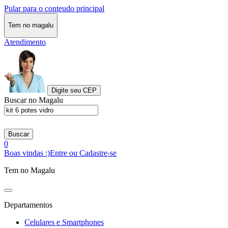
Pular para o conteudo principal
Tem no magalu
Atendimento
Digite seu CEP
Buscar no Magalu
Buscar
0
Boas vindas :)
Entre ou Cadastre-se
Tem no Magalu
Departamentos
Celulares e Smartphones