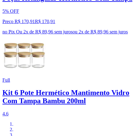
5% OFF
Preço R$ 170,91
R$
170
,
91
no Pix
Ou 2x de R$ 89,96 sem juros
ou
2
x de
R$ 89,96
sem juros
Full
Kit 6 Pote Hermético Mantimento Vidro
Com Tampa Bambu 200ml
4.6