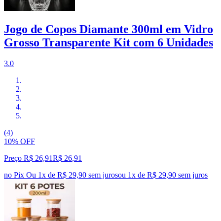
Jogo de Copos Diamante 300ml em Vidro
Grosso Transparente Kit com 6 Unidades
3.0
(4)
10% OFF
Preço R$ 26,91
R$
26
,
91
no Pix
Ou 1x de R$ 29,90 sem juros
ou
1
x de
R$ 29,90
sem juros