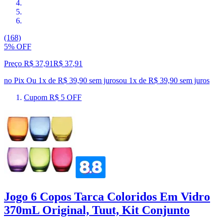
(168)
5% OFF
Preço R$ 37,91
R$
37
,
91
no Pix
Ou 1x de R$ 39,90 sem juros
ou
1
x de
R$ 39,90
sem juros
Cupom R$ 5 OFF
Jogo 6 Copos Tarca Coloridos Em Vidro
370mL Original, Tuut, Kit Conjunto