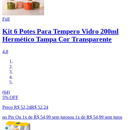
Full
Kit 6 Potes Para Tempero Vidro 200ml
Hermético Tampa Cor Transparente
4.8
(64)
5% OFF
Preço R$ 52,24
R$
52
,
24
no Pix
Ou 1x de R$ 54,99 sem juros
ou
1
x de
R$ 54,99
sem juros