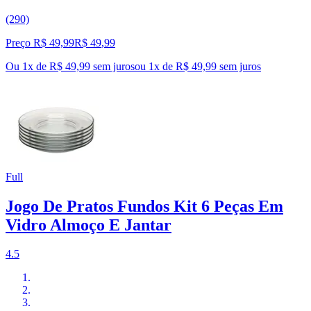
(290)
Preço R$ 49,99
R$
49
,
99
Ou 1x de R$ 49,99 sem juros
ou
1
x de
R$ 49,99
sem juros
Full
Jogo De Pratos Fundos Kit 6 Peças Em
Vidro Almoço E Jantar
4.5