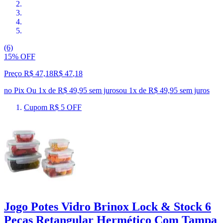
(6)
15% OFF
Preço R$ 47,18
R$
47
,
18
no Pix
Ou 1x de R$ 49,95 sem juros
ou
1
x de
R$ 49,95
sem juros
Cupom R$ 5 OFF
Jogo Potes Vidro Brinox Lock & Stock 6
Peças Retangular Hermético Com Tampa