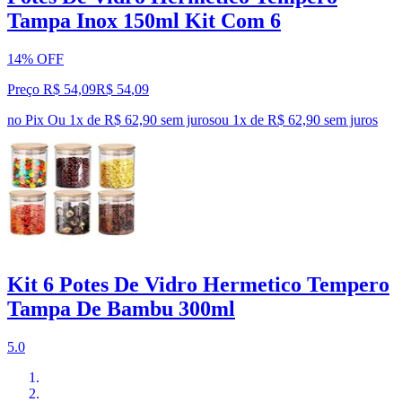
Tampa Inox 150ml Kit Com 6
14% OFF
Preço R$ 54,09
R$
54
,
09
no Pix
Ou 1x de R$ 62,90 sem juros
ou
1
x de
R$ 62,90
sem juros
Kit 6 Potes De Vidro Hermetico Tempero
Tampa De Bambu 300ml
5.0