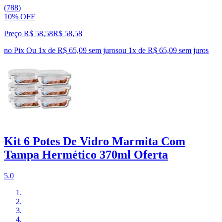
(788)
10% OFF
Preço R$ 58,58
R$
58
,
58
no Pix
Ou 1x de R$ 65,09 sem juros
ou
1
x de
R$ 65,09
sem juros
Kit 6 Potes De Vidro Marmita Com
Tampa Hermético 370ml Oferta
5.0