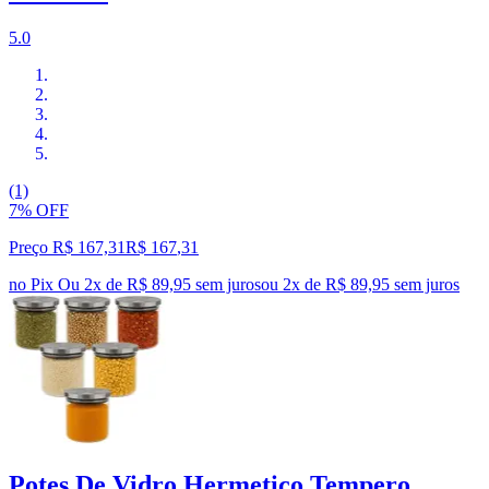
5.0
(1)
7% OFF
Preço R$ 167,31
R$
167
,
31
no Pix
Ou 2x de R$ 89,95 sem juros
ou
2
x de
R$ 89,95
sem juros
Potes De Vidro Hermetico Tempero