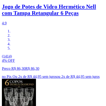
Jogo de Potes de Vidro Hermético Nell
com Tampa Retangular 6 Peças
4.9
(1414)
4% OFF
Preço R$ 86,30
R$
86
,
30
no Pix
Ou 2x de R$ 44,95 sem juros
ou
2
x de
R$ 44,95
sem juros