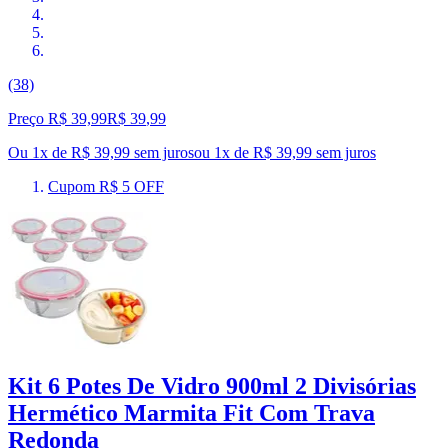
(38)
Preço R$ 39,99
R$
39
,
99
Ou 1x de R$ 39,99 sem juros
ou
1
x de
R$ 39,99
sem juros
Cupom R$ 5 OFF
Kit 6 Potes De Vidro 900ml 2 Divisórias
Hermético Marmita Fit Com Trava
Redonda