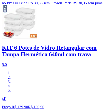
no Pix
Ou 1x de R$ 30,35 sem juros
ou
1
x de
R$ 30,35
sem juros
KIT 6 Potes de Vidro Retangular com
Tampa Hermética 640ml com trava
5.0
(4)
Preço R$ 139,90
R$
139
,
90