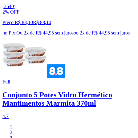
(3640)
2% OFF
Preço R$ 88,10
R$
88
,
10
no Pix
Ou 2x de R$ 44,95 sem juros
ou
2
x de
R$ 44,95
sem juros
Full
Conjunto 5 Potes Vidro Hermético
Mantimentos Marmita 370ml
4.7