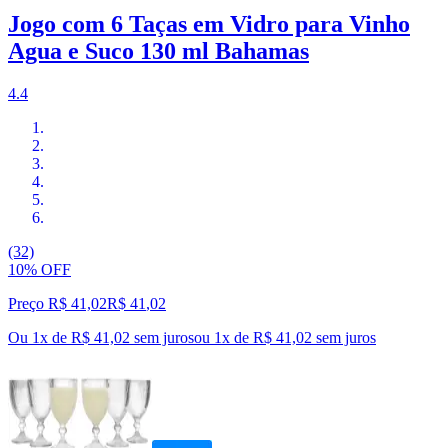
Jogo com 6 Taças em Vidro para Vinho
Agua e Suco 130 ml Bahamas
4.4
(32)
10% OFF
Preço R$ 41,02
R$
41
,
02
Ou 1x de R$ 41,02 sem juros
ou
1
x de
R$ 41,02
sem juros