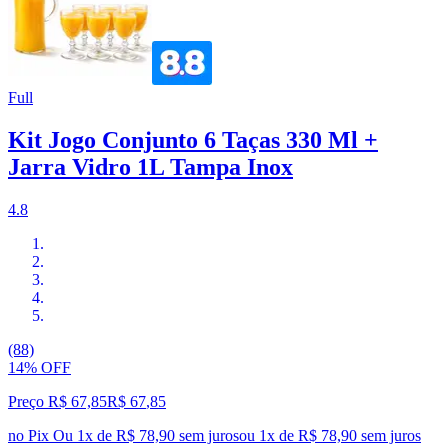
Full
Kit Jogo Conjunto 6 Taças 330 Ml +
Jarra Vidro 1L Tampa Inox
4.8
(88)
14% OFF
Preço R$ 67,85
R$
67
,
85
no Pix
Ou 1x de R$ 78,90 sem juros
ou
1
x de
R$ 78,90
sem juros