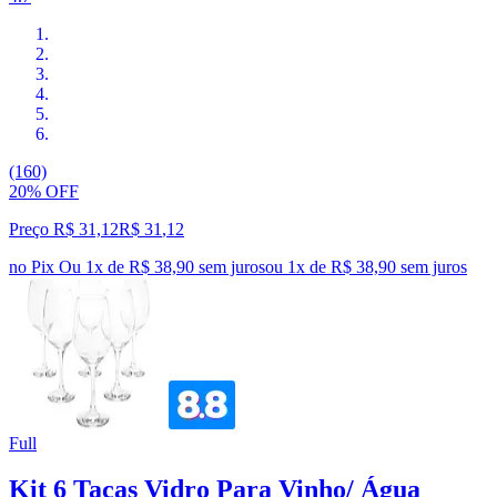
(160)
20% OFF
Preço R$ 31,12
R$
31
,
12
no Pix
Ou 1x de R$ 38,90 sem juros
ou
1
x de
R$ 38,90
sem juros
Full
Kit 6 Taças Vidro Para Vinho/ Água