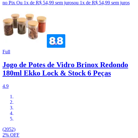
no Pix
Ou 1x de R$ 54,99 sem juros
ou
1
x de
R$ 54,99
sem juros
Full
Jogo de Potes de Vidro Brinox Redondo
180ml Ekko Lock & Stock 6 Peças
4.9
(2052)
2% OFF