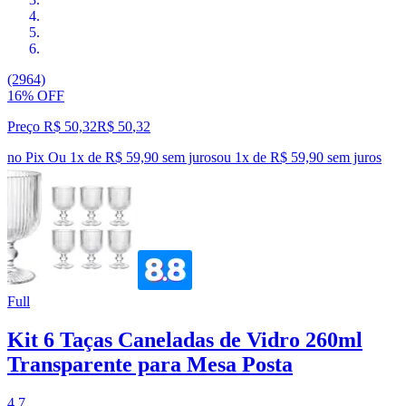
(2964)
16% OFF
Preço R$ 50,32
R$
50
,
32
no Pix
Ou 1x de R$ 59,90 sem juros
ou
1
x de
R$ 59,90
sem juros
Full
Kit 6 Taças Caneladas de Vidro 260ml
Transparente para Mesa Posta
4.7