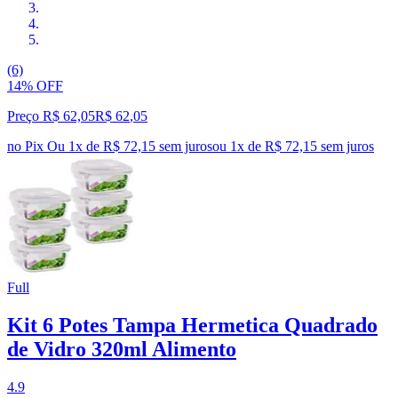
(6)
14% OFF
Preço R$ 62,05
R$
62
,
05
no Pix
Ou 1x de R$ 72,15 sem juros
ou
1
x de
R$ 72,15
sem juros
Full
Kit 6 Potes Tampa Hermetica Quadrado
de Vidro 320ml Alimento
4.9