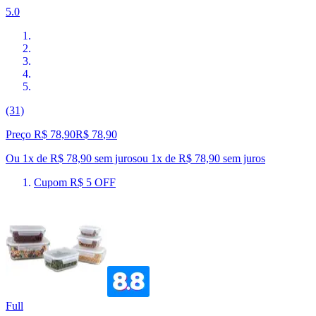
5.0
(31)
Preço R$ 78,90
R$
78
,
90
Ou 1x de R$ 78,90 sem juros
ou
1
x de
R$ 78,90
sem juros
Cupom R$ 5 OFF
Full