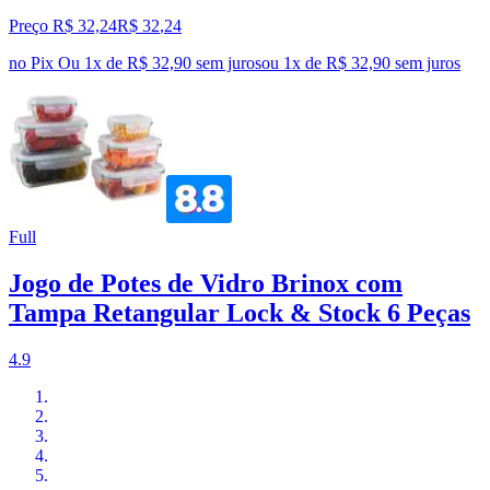
Preço R$ 32,24
R$
32
,
24
no Pix
Ou 1x de R$ 32,90 sem juros
ou
1
x de
R$ 32,90
sem juros
Full
Jogo de Potes de Vidro Brinox com
Tampa Retangular Lock & Stock 6 Peças
4.9