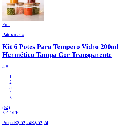
Full
Patrocinado
Kit 6 Potes Para Tempero Vidro 200ml
Hermético Tampa Cor Transparente
4.8
(64)
5% OFF
Preço R$ 52,24
R$
52
,
24