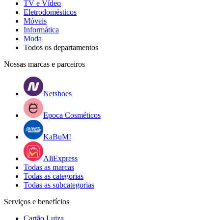
TV e Vídeo
Eletrodomésticos
Móveis
Informática
Moda
Todos os departamentos
Nossas marcas e parceiros
Netshoes
Epoca Cosméticos
KaBuM!
AliExpress
Todas as marcas
Todas as categorias
Todas as subcategorias
Serviços e benefícios
Cartão Luiza