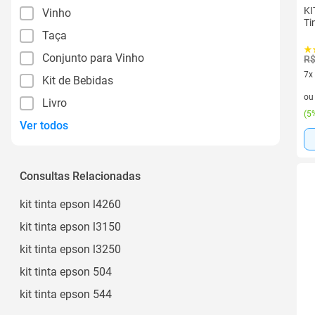
KI
Vinho
Ti
Taça
Conjunto para Vinho
R$
7x
Kit de Bebidas
7 v
o
Livro
(
5%
Ver todos
Consultas Relacionadas
kit tinta epson l4260
kit tinta epson l3150
kit tinta epson l3250
kit tinta epson 504
kit tinta epson 544