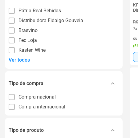
KI
Pátria Real Bebidas
Di
Distribuidora Fidalgo Gouveia
R$
7x
Brasvino
7 v
o
Fec Loja
(
5%
Kasten Wine
Ver todos
Tipo de compra
Compra nacional
Compra internacional
Tipo de produto