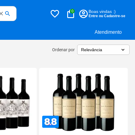
0
Boas vindas :)
Entre ou Cadastre-se
Atendimento
Ordenar por