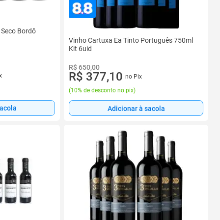
o Seco Bordô
Vinho Cartuxa Ea Tinto Português 750ml
Kit 6uid
R$ 650,00
R$ 377,10
x
no Pix
(
10% de desconto no pix
)
sacola
Adicionar à sacola