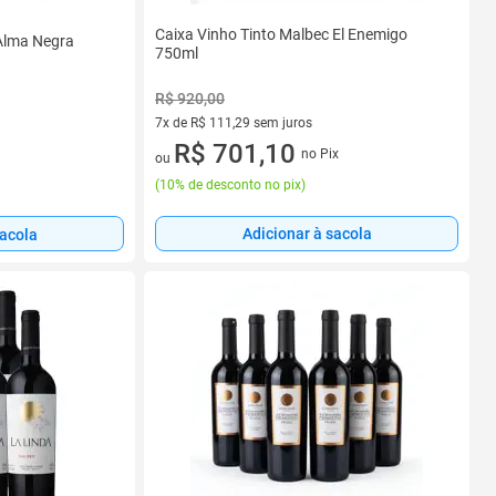
Caixa Vinho Tinto Malbec El Enemigo
 Alma Negra
750ml
R$ 920,00
7x de R$ 111,29 sem juros
7 vez de R$ 111,29 sem juros
R$ 701,10
no Pix
ou
(
10% de desconto no pix
)
Adicionar à sacola
sacola