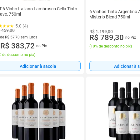
T 6 Vinho Italiano Lambrusco Cella Tinto
6 Vinhos Tinto Argentino
ave, 750ml
Misterio Blend 750ml
5.0 (4)
 459,00
R$ 1.199,00
R$ 789,30
 de R$ 57,70 sem juros
no Pix
ez de R$ 57,70 sem juros
R$ 383,72
no Pix
(
10% de desconto no pix
)
u
 de desconto no pix
)
Adicionar à sacola
Adicionar à 