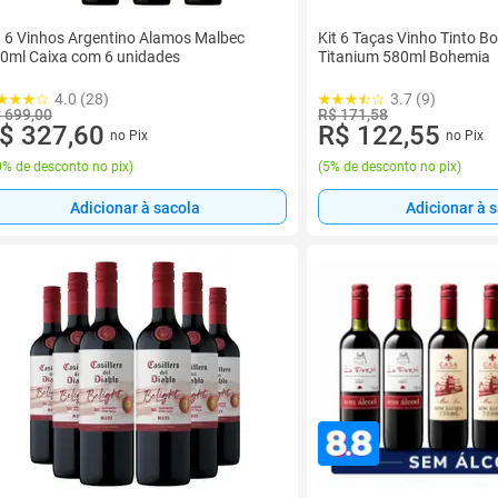
t 6 Vinhos Argentino Alamos Malbec
Kit 6 Taças Vinho Tinto Bo
0ml Caixa com 6 unidades
Titanium 580ml Bohemia
4.0 (28)
3.7 (9)
 699,00
R$ 171,58
$ 327,60
R$ 122,55
no Pix
no Pix
% de desconto no pix
)
(
5% de desconto no pix
)
Adicionar à sacola
Adicionar à 