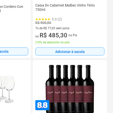
Caixa Dv Cabernet Malbec Vinho Tinto
ino Cordero Con
750ml
l
5.0 (2)
R$ 900,00
7x de R$ 77,03 sem juros
7 vez de R$ 77,03 sem juros
R$ 485,30
no Pix
ou
(
10% de desconto no pix
)
sacola
Adicionar à sacola