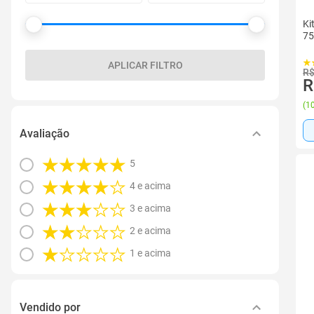
Ki
75
APLICAR FILTRO
R$
R
(
10
Avaliação
5
4 e acima
3 e acima
2 e acima
1 e acima
Vendido por