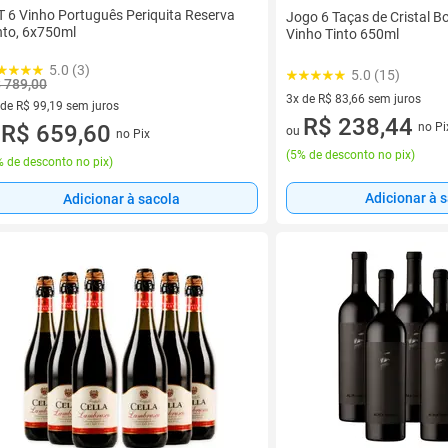
T 6 Vinho Português Periquita Reserva
Jogo 6 Taças de Cristal 
nto, 6x750ml
Vinho Tinto 650ml
5.0 (3)
5.0 (15)
 789,00
3x de R$ 83,66 sem juros
 de R$ 99,19 sem juros
3 vez de R$ 83,66 sem juros
R$ 238,44
no Pi
ez de R$ 99,19 sem juros
R$ 659,60
ou
no Pix
u
(
5% de desconto no pix
)
 de desconto no pix
)
Adicionar à 
Adicionar à sacola