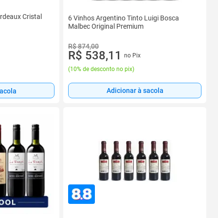
rdeaux Cristal
6 Vinhos Argentino Tinto Luigi Bosca
Malbec Original Premium
R$ 874,00
R$ 538,11
no Pix
(
10% de desconto no pix
)
Adicionar à sacola
sacola