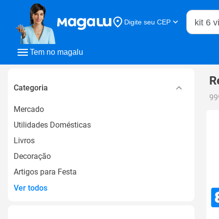
Buscar n
Digite seu CEP
Buscar
Tem no magalu
R
Categoria
99
Mercado
Utilidades Domésticas
Livros
Decoração
Artigos para Festa
Ver todos