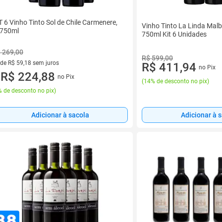
T 6 Vinho Tinto Sol de Chile Carmenere,
Vinho Tinto La Linda Mal
750ml
750ml Kit 6 Unidades
 269,00
R$ 599,00
 de R$ 59,18 sem juros
R$ 411,94
no Pix
ez de R$ 59,18 sem juros
R$ 224,88
no Pix
u
(
14% de desconto no pix
)
 de desconto no pix
)
Adicionar à sacola
Adicionar à 