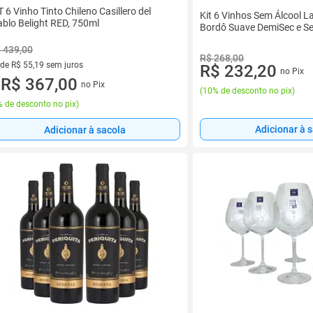
T 6 Vinho Tinto Chileno Casillero del
Kit 6 Vinhos Sem Álcool La
ablo Belight RED, 750ml
Bordô Suave DemiSec e S
 439,00
R$ 268,00
 de R$ 55,19 sem juros
R$ 232,20
no Pix
ez de R$ 55,19 sem juros
R$ 367,00
no Pix
u
(
10% de desconto no pix
)
 de desconto no pix
)
Adicionar à 
Adicionar à sacola