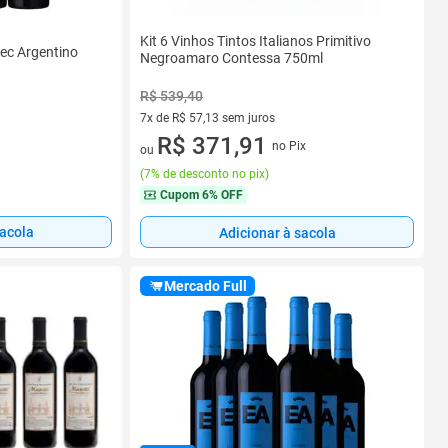
Kit 6 Vinhos Tintos Italianos Primitivo
bec Argentino
Negroamaro Contessa 750ml
R$ 539,40
7x de R$ 57,13 sem juros
7 vez de R$ 57,13 sem juros
R$ 371,91
no Pix
ou
(
7% de desconto no pix
)
Cupom
6% OFF
sacola
Adicionar à sacola
Mercado Full