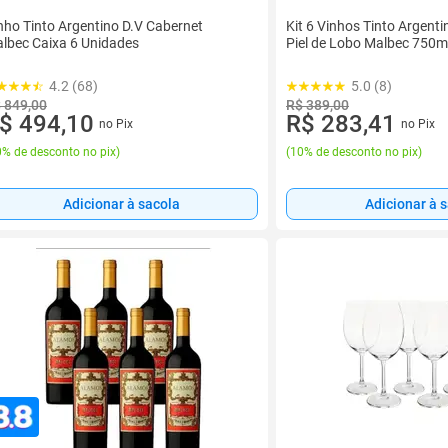
nho Tinto Argentino D.V Cabernet
Kit 6 Vinhos Tinto Argent
lbec Caixa 6 Unidades
Piel de Lobo Malbec 750m
4.2 (68)
5.0 (8)
 849,00
R$ 389,00
$ 494,10
R$ 283,41
no Pix
no Pix
% de desconto no pix
)
(
10% de desconto no pix
)
Adicionar à sacola
Adicionar à 