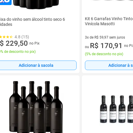
Kit 6 Garrafas Vinho Tint
ixa do vinho sem álcool tinto seco 6
Vinícola Masotti
idades
4.8 (15)
3x de R$ 59,97 sem juros
$ 229,50
no Pix
3 vez de R$ 59,97 sem juros
R$ 170,91
no Pi
ou
% de desconto no pix
)
(
5% de desconto no pix
)
Adicionar à sacola
Adicionar à 