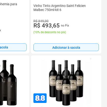
Bohemia para
Vinho Tinto Argentino Saint Felicien
Malbec 750ml-kit 6
R$ 849,00
R$ 493,65
no Pix
x
(
10% de desconto no pix
)
sacola
Adicionar à sacola