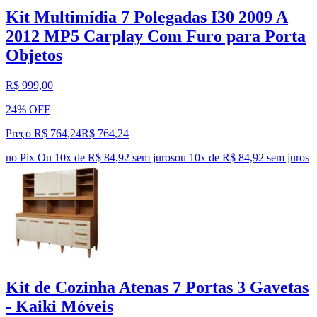
Kit Multimídia 7 Polegadas I30 2009 A
2012 MP5 Carplay Com Furo para Porta
Objetos
R$ 999,00
24% OFF
Preço R$ 764,24
R$
764
,
24
no Pix
Ou 10x de R$ 84,92 sem juros
ou
10
x de
R$ 84,92
sem juros
Kit de Cozinha Atenas 7 Portas 3 Gavetas
- Kaiki Móveis