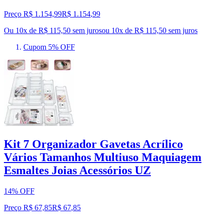
Preço R$ 1.154,99
R$
1.154
,
99
Ou 10x de R$ 115,50 sem juros
ou
10
x de
R$ 115,50
sem juros
Cupom 5% OFF
Kit 7 Organizador Gavetas Acrílico
Vários Tamanhos Multiuso Maquiagem
Esmaltes Joias Acessórios UZ
14% OFF
Preço R$ 67,85
R$
67
,
85