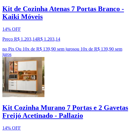
Kit de Cozinha Atenas 7 Portas Branco -
Kaiki Móveis
14% OFF
Preço R$ 1.203,14
R$
1.203
,
14
no Pix
Ou 10x de R$ 139,90 sem juros
ou
10
x de
R$ 139,90
sem
juros
Kit Cozinha Murano 7 Portas e 2 Gavetas
Freijó Acetinado - Pallazio
14% OFF