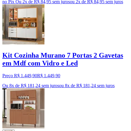
no Pix
Ou 2x de R$ 84,95 sem juros
ou
2
x de
R$ 84,95
sem juros
Kit Cozinha Murano 7 Portas 2 Gavetas
em Mdf com Vidro e Led
Preço R$ 1.449,90
R$
1.449
,
90
Ou 8x de R$ 181,24 sem juros
ou
8
x de
R$ 181,24
sem juros