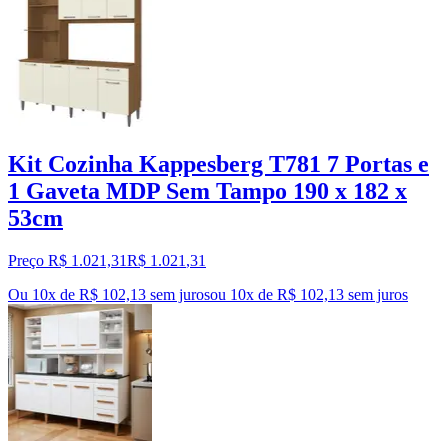
Kit Cozinha Kappesberg T781 7 Portas e
1 Gaveta MDP Sem Tampo 190 x 182 x
53cm
Preço R$ 1.021,31
R$
1.021
,
31
Ou 10x de R$ 102,13 sem juros
ou
10
x de
R$ 102,13
sem juros