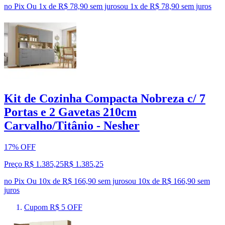
no Pix
Ou 1x de R$ 78,90 sem juros
ou
1
x de
R$ 78,90
sem juros
Kit de Cozinha Compacta Nobreza c/ 7
Portas e 2 Gavetas 210cm
Carvalho/Titânio - Nesher
17% OFF
Preço R$ 1.385,25
R$
1.385
,
25
no Pix
Ou 10x de R$ 166,90 sem juros
ou
10
x de
R$ 166,90
sem
juros
Cupom R$ 5 OFF