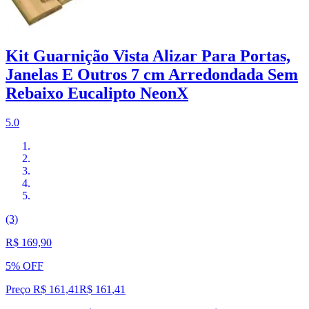
Kit Guarnição Vista Alizar Para Portas,
Janelas E Outros 7 cm Arredondada Sem
Rebaixo Eucalipto NeonX
5.0
(3)
R$ 169,90
5% OFF
Preço R$ 161,41
R$
161
,
41