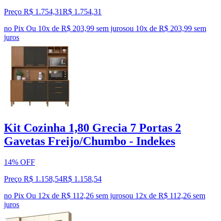
Preço R$ 1.754,31
R$
1.754
,
31
no Pix
Ou 10x de R$ 203,99 sem juros
ou
10
x de
R$ 203,99
sem
juros
Kit Cozinha 1,80 Grecia 7 Portas 2
Gavetas Freijo/Chumbo - Indekes
14% OFF
Preço R$ 1.158,54
R$
1.158
,
54
no Pix
Ou 12x de R$ 112,26 sem juros
ou
12
x de
R$ 112,26
sem
juros