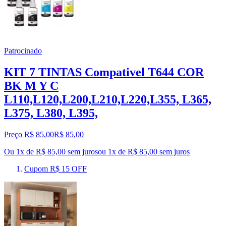
Patrocinado
KIT 7 TINTAS Compativel T644 COR
BK M Y C
L110,L120,L200,L210,L220,L355, L365,
L375, L380, L395,
Preço R$ 85,00
R$
85
,
00
Ou 1x de R$ 85,00 sem juros
ou
1
x de
R$ 85,00
sem juros
Cupom R$ 15 OFF