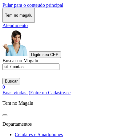
Pular para o conteudo principal
Tem no magalu
Atendimento
Digite seu CEP
Buscar no Magalu
Buscar
0
Boas vindas :)
Entre ou Cadastre-se
Tem no Magalu
Departamentos
Celulares e Smartphones