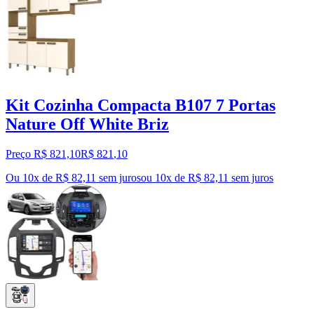
Kit Cozinha Compacta B107 7 Portas
Nature Off White Briz
Preço R$ 821,10
R$
821
,
10
Ou 10x de R$ 82,11 sem juros
ou
10
x de
R$ 82,11
sem juros