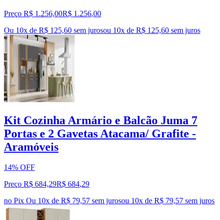
Preço R$ 1.256,00
R$
1.256
,
00
Ou 10x de R$ 125,60 sem juros
ou
10
x de
R$ 125,60
sem juros
Kit Cozinha Armário e Balcão Juma 7
Portas e 2 Gavetas Atacama/ Grafite -
Aramóveis
14% OFF
Preço R$ 684,29
R$
684
,
29
no Pix
Ou 10x de R$ 79,57 sem juros
ou
10
x de
R$ 79,57
sem juros