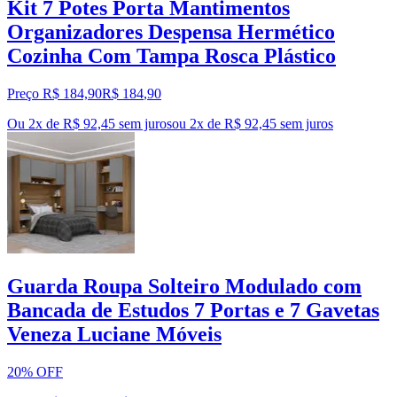
Kit 7 Potes Porta Mantimentos
Organizadores Despensa Hermético
Cozinha Com Tampa Rosca Plástico
Preço R$ 184,90
R$
184
,
90
Ou 2x de R$ 92,45 sem juros
ou
2
x de
R$ 92,45
sem juros
Guarda Roupa Solteiro Modulado com
Bancada de Estudos 7 Portas e 7 Gavetas
Veneza Luciane Móveis
20% OFF