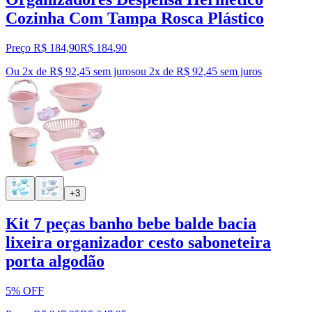
Cozinha Com Tampa Rosca Plástico
Preço R$ 184,90
R$
184
,
90
Ou 2x de R$ 92,45 sem juros
ou
2
x de
R$ 92,45
sem juros
+3
Kit 7 peças banho bebe balde bacia
lixeira organizador cesto saboneteira
porta algodão
5% OFF