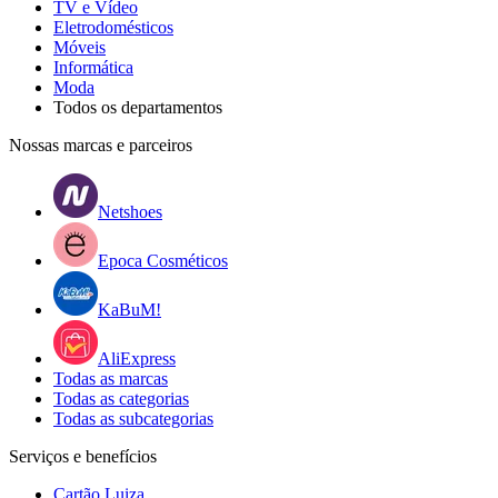
TV e Vídeo
Eletrodomésticos
Móveis
Informática
Moda
Todos os departamentos
Nossas marcas e parceiros
Netshoes
Epoca Cosméticos
KaBuM!
AliExpress
Todas as marcas
Todas as categorias
Todas as subcategorias
Serviços e benefícios
Cartão Luiza