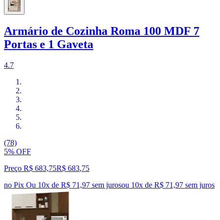
Armário de Cozinha Roma 100 MDF 7
Portas e 1 Gaveta
4.7
(78)
5% OFF
Preço R$ 683,75
R$
683
,
75
no Pix
Ou 10x de R$ 71,97 sem juros
ou
10
x de
R$ 71,97
sem juros