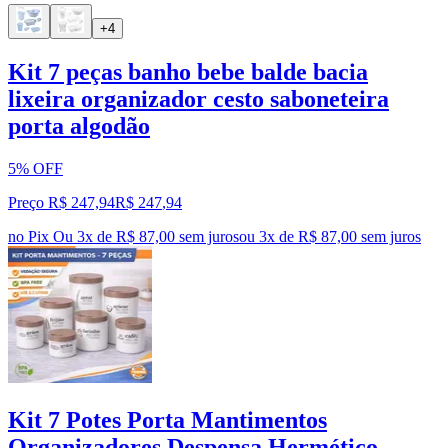
+4
Kit 7 peças banho bebe balde bacia
lixeira organizador cesto saboneteira
porta algodão
5% OFF
Preço R$ 247,94
R$
247
,
94
no Pix
Ou 3x de R$ 87,00 sem juros
ou
3
x de
R$ 87,00
sem juros
Kit 7 Potes Porta Mantimentos
Organizadores Despensa Hermético