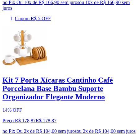
no Pix
Ou 10x de R$ 166,90 sem juros
ou
10
x de
R$ 166,90
sem
juros
Cupom R$ 5 OFF
Kit 7 Porta Xícaras Cantinho Café
Porcelana Base Bambu Suporte
Organizador Elegante Moderno
14% OFF
Preço R$ 178,87
R$
178
,
87
no Pix
Ou 2x de R$ 104,00 sem juros
ou
2
x de
R$ 104,00
sem juros