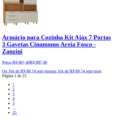
Armário para Cozinha Kit Ajax 7 Portas
3 Gavetas Cinamomo Areia Fosco -
Zanzini
Preço R$ 887,40
R$
887
,
40
Ou 10x de R$ 88,74 sem juros
ou
10
x de
R$ 88,74
sem juros
Página
1
de
25
1
2
3
4
5
...
25