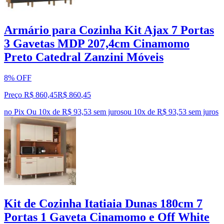
Armário para Cozinha Kit Ajax 7 Portas
3 Gavetas MDP 207,4cm Cinamomo
Preto Catedral Zanzini Móveis
8% OFF
Preço R$ 860,45
R$
860
,
45
no Pix
Ou 10x de R$ 93,53 sem juros
ou
10
x de
R$ 93,53
sem juros
Kit de Cozinha Itatiaia Dunas 180cm 7
Portas 1 Gaveta Cinamomo e Off White