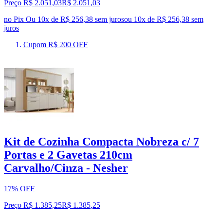
Preço R$ 2.051,03
R$
2.051
,
03
no Pix
Ou 10x de R$ 256,38 sem juros
ou
10
x de
R$ 256,38
sem
juros
Cupom R$ 200 OFF
Kit de Cozinha Compacta Nobreza c/ 7
Portas e 2 Gavetas 210cm
Carvalho/Cinza - Nesher
17% OFF
Preço R$ 1.385,25
R$
1.385
,
25