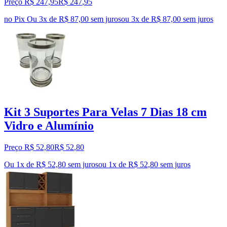
Preço R$ 247,95
R$
247
,
95
no Pix
Ou 3x de R$ 87,00 sem juros
ou
3
x de
R$ 87,00
sem juros
Kit 3 Suportes Para Velas 7 Dias 18 cm
Vidro e Alumínio
Preço R$ 52,80
R$
52
,
80
Ou 1x de R$ 52,80 sem juros
ou
1
x de
R$ 52,80
sem juros