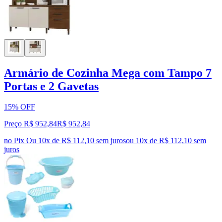
Armário de Cozinha Mega com Tampo 7
Portas e 2 Gavetas
15% OFF
Preço R$ 952,84
R$
952
,
84
no Pix
Ou 10x de R$ 112,10 sem juros
ou
10
x de
R$ 112,10
sem
juros