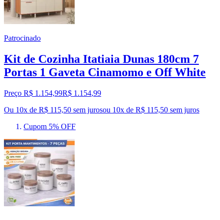
Patrocinado
Kit de Cozinha Itatiaia Dunas 180cm 7
Portas 1 Gaveta Cinamomo e Off White
Preço R$ 1.154,99
R$
1.154
,
99
Ou 10x de R$ 115,50 sem juros
ou
10
x de
R$ 115,50
sem juros
Cupom 5% OFF