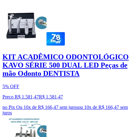
KIT ACADÊMICO ODONTOLÓGICO
KAVO SÉRIE 500 DUAL LED Peças de
mão Odonto DENTISTA
5% OFF
Preço R$ 1.581,47
R$
1.581
,
47
no Pix
Ou 10x de R$ 166,47 sem juros
ou
10
x de
R$ 166,47
sem
juros