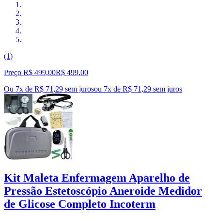
(1)
Preço R$ 499,00
R$
499
,
00
Ou 7x de R$ 71,29 sem juros
ou
7
x de
R$ 71,29
sem juros
Kit Maleta Enfermagem Aparelho de
Pressão Estetoscópio Aneroide Medidor
de Glicose Completo Incoterm