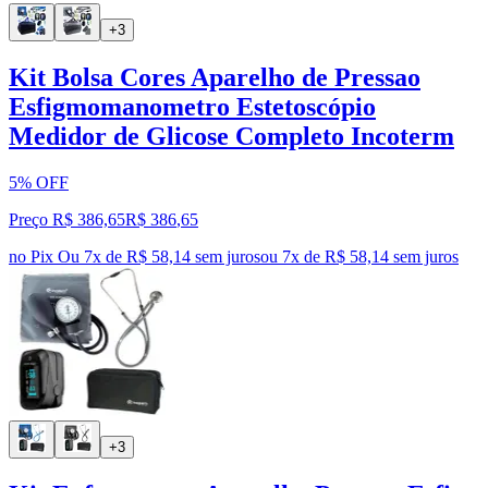
+3
Kit Bolsa Cores Aparelho de Pressao
Esfigmomanometro Estetoscópio
Medidor de Glicose Completo Incoterm
5% OFF
Preço R$ 386,65
R$
386
,
65
no Pix
Ou 7x de R$ 58,14 sem juros
ou
7
x de
R$ 58,14
sem juros
+3