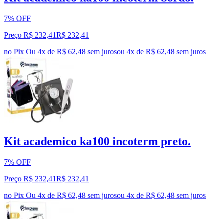
7% OFF
Preço R$ 232,41
R$
232
,
41
no Pix
Ou 4x de R$ 62,48 sem juros
ou
4
x de
R$ 62,48
sem juros
Kit academico ka100 incoterm preto.
7% OFF
Preço R$ 232,41
R$
232
,
41
no Pix
Ou 4x de R$ 62,48 sem juros
ou
4
x de
R$ 62,48
sem juros