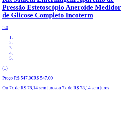
Pressão Estetoscópio Aneroide Medidor
de Glicose Completo Incoterm
5.0
(1)
Preço R$ 547,00
R$
547
,
00
Ou 7x de R$ 78,14 sem juros
ou
7
x de
R$ 78,14
sem juros