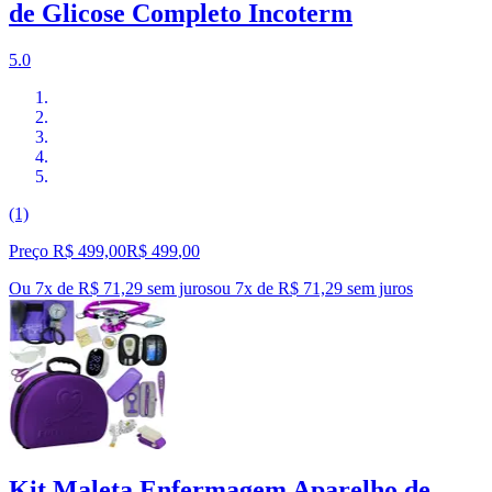
de Glicose Completo Incoterm
5.0
(1)
Preço R$ 499,00
R$
499
,
00
Ou 7x de R$ 71,29 sem juros
ou
7
x de
R$ 71,29
sem juros
Kit Maleta Enfermagem Aparelho de