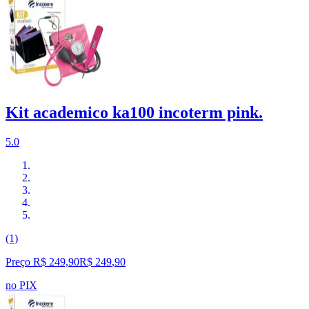
Kit academico ka100 incoterm pink.
5.0
(1)
Preço R$ 249,90
R$
249
,
90
no PIX