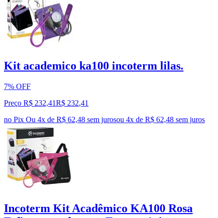
Kit academico ka100 incoterm lilas.
7% OFF
Preço R$ 232,41
R$
232
,
41
no Pix
Ou 4x de R$ 62,48 sem juros
ou
4
x de
R$ 62,48
sem juros
Incoterm Kit Acadêmico KA100 Rosa