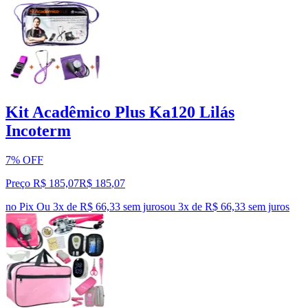
Kit Acadêmico Plus Ka120 Lilás
Incoterm
7% OFF
Preço R$ 185,07
R$
185
,
07
no Pix
Ou 3x de R$ 66,33 sem juros
ou
3
x de
R$ 66,33
sem juros