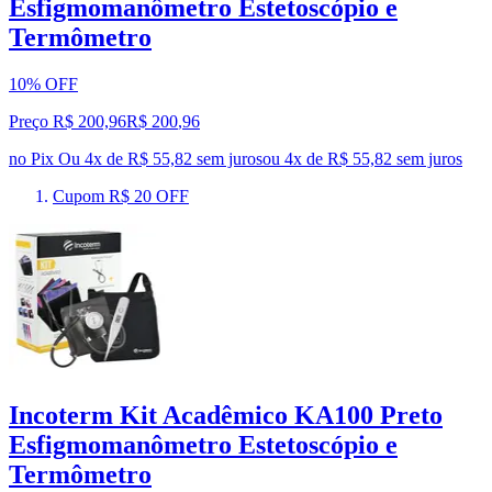
Esfigmomanômetro Estetoscópio e
Termômetro
10% OFF
Preço R$ 200,96
R$
200
,
96
no Pix
Ou 4x de R$ 55,82 sem juros
ou
4
x de
R$ 55,82
sem juros
Cupom R$ 20 OFF
Incoterm Kit Acadêmico KA100 Preto
Esfigmomanômetro Estetoscópio e
Termômetro