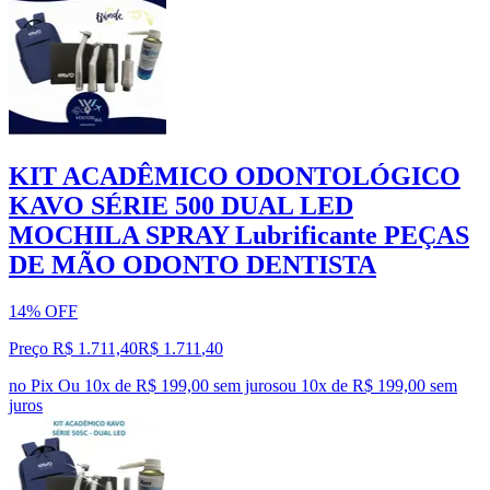
KIT ACADÊMICO ODONTOLÓGICO
KAVO SÉRIE 500 DUAL LED
MOCHILA SPRAY Lubrificante PEÇAS
DE MÃO ODONTO DENTISTA
14% OFF
Preço R$ 1.711,40
R$
1.711
,
40
no Pix
Ou 10x de R$ 199,00 sem juros
ou
10
x de
R$ 199,00
sem
juros