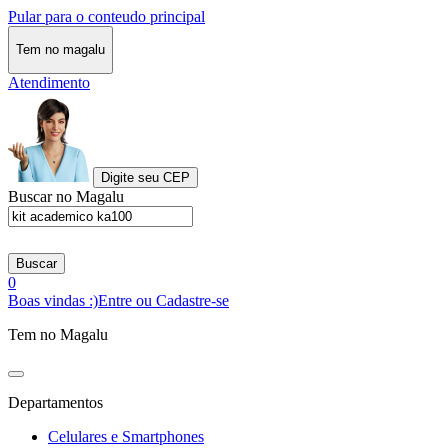
Pular para o conteudo principal
Tem no magalu
Atendimento
Digite seu CEP
Buscar no Magalu
Buscar
0
Boas vindas :)
Entre ou Cadastre-se
Tem no Magalu
Departamentos
Celulares e Smartphones