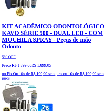
KIT ACADÊMICO ODONTOLÓGICO
KAVO SÉRIE 500 - DUAL LED - COM
MOCHILA SPRAY - Peças de mão
Odonto
5% OFF
Preço R$ 1.899,05
R$
1.899
,
05
no Pix
Ou 10x de R$ 199,90 sem juros
ou
10
x de
R$ 199,90
sem
juros