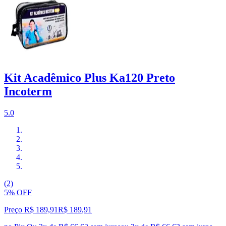
Kit Acadêmico Plus Ka120 Preto
Incoterm
5.0
(2)
5% OFF
Preço R$ 189,91
R$
189
,
91