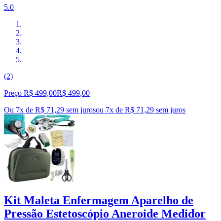
5.0
(2)
Preço R$ 499,00
R$
499
,
00
Ou 7x de R$ 71,29 sem juros
ou
7
x de
R$ 71,29
sem juros
Kit Maleta Enfermagem Aparelho de
Pressão Estetoscópio Aneroide Medidor