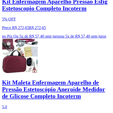
Kit Enfermagem Aparelho Pressao Esfig
Estetoscopio Completo Incoterm
5% OFF
Preço R$ 272,65
R$
272
,
65
no Pix
Ou 5x de R$ 57,40 sem juros
ou
5
x de
R$ 57,40
sem juros
Kit Maleta Enfermagem Aparelho de
Pressão Estetoscópio Aneroide Medidor
de Glicose Completo Incoterm
5.0