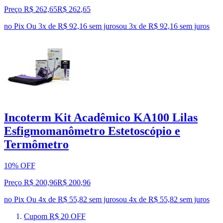
Preço R$ 262,65
R$
262
,
65
no Pix
Ou 3x de R$ 92,16 sem juros
ou
3
x de
R$ 92,16
sem juros
Incoterm Kit Acadêmico KA100 Lilas
Esfigmomanômetro Estetoscópio e
Termômetro
10% OFF
Preço R$ 200,96
R$
200
,
96
no Pix
Ou 4x de R$ 55,82 sem juros
ou
4
x de
R$ 55,82
sem juros
Cupom R$ 20 OFF