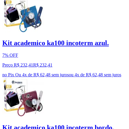
Kit academico ka100 incoterm azul.
7% OFF
Preço R$ 232,41
R$
232
,
41
no Pix
Ou 4x de R$ 62,48 sem juros
ou
4
x de
R$ 62,48
sem juros
Kit academico ka100 incoterm bordo.