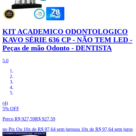
KIT ACADEMICO ODONTOLOGICO
KAVO SÉRIE 636 CP - NÃO TEM LED -
Peças de mão Odonto - DENTISTA
5.0
(4)
5% OFF
Preço R$ 927,59
R$
927
,
59
no Pix
Ou 10x de R$ 97,64 sem juros
ou
10
x de
R$ 97,64
sem juros