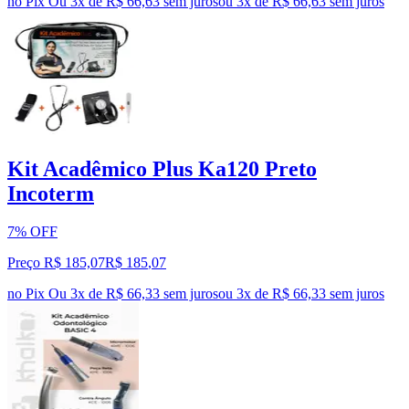
no Pix
Ou 3x de R$ 66,63 sem juros
ou
3
x de
R$ 66,63
sem juros
Kit Acadêmico Plus Ka120 Preto
Incoterm
7% OFF
Preço R$ 185,07
R$
185
,
07
no Pix
Ou 3x de R$ 66,33 sem juros
ou
3
x de
R$ 66,33
sem juros