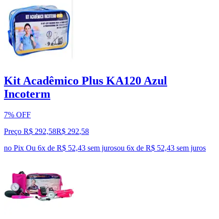
Kit Acadêmico Plus KA120 Azul
Incoterm
7% OFF
Preço R$ 292,58
R$
292
,
58
no Pix
Ou 6x de R$ 52,43 sem juros
ou
6
x de
R$ 52,43
sem juros