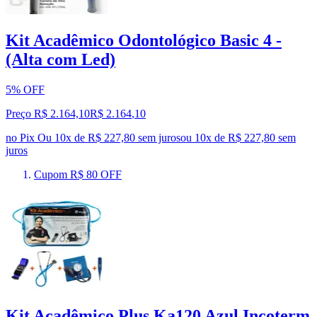
Kit Acadêmico Odontológico Basic 4 -
(Alta com Led)
5% OFF
Preço R$ 2.164,10
R$
2.164
,
10
no Pix
Ou 10x de R$ 227,80 sem juros
ou
10
x de
R$ 227,80
sem
juros
Cupom R$ 80 OFF
Kit Acadêmico Plus Ka120 Azul Incoterm