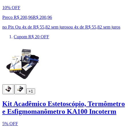
10% OFF
Preço R$ 200,96
R$
200
,
96
no Pix
Ou 4x de R$ 55,82 sem juros
ou
4
x de
R$ 55,82
sem juros
Cupom R$ 20 OFF
+1
Kit Acadêmico Estetoscópio, Termômetro
e Esfigmomanômetro KA100 Incoterm
5% OFF