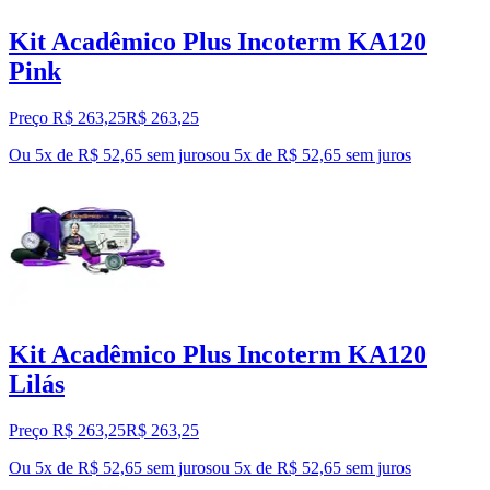
Kit Acadêmico Plus Incoterm KA120
Pink
Preço R$ 263,25
R$
263
,
25
Ou 5x de R$ 52,65 sem juros
ou
5
x de
R$ 52,65
sem juros
Kit Acadêmico Plus Incoterm KA120
Lilás
Preço R$ 263,25
R$
263
,
25
Ou 5x de R$ 52,65 sem juros
ou
5
x de
R$ 52,65
sem juros