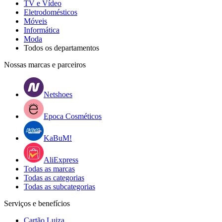
TV e Vídeo
Eletrodomésticos
Móveis
Informática
Moda
Todos os departamentos
Nossas marcas e parceiros
Netshoes
Epoca Cosméticos
KaBuM!
AliExpress
Todas as marcas
Todas as categorias
Todas as subcategorias
Serviços e benefícios
Cartão Luiza