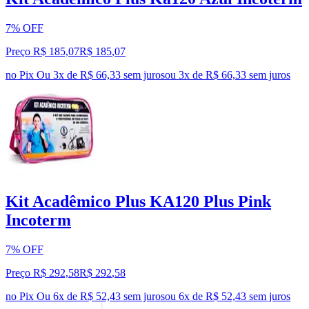
7% OFF
Preço R$ 185,07
R$
185
,
07
no Pix
Ou 3x de R$ 66,33 sem juros
ou
3
x de
R$ 66,33
sem juros
Kit Acadêmico Plus KA120 Plus Pink
Incoterm
7% OFF
Preço R$ 292,58
R$
292
,
58
no Pix
Ou 6x de R$ 52,43 sem juros
ou
6
x de
R$ 52,43
sem juros