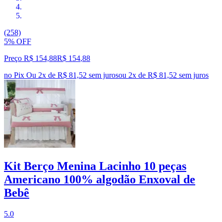
(258)
5% OFF
Preço R$ 154,88
R$
154
,
88
no Pix
Ou 2x de R$ 81,52 sem juros
ou
2
x de
R$ 81,52
sem juros
Kit Berço Menina Lacinho 10 peças
Americano 100% algodão Enxoval de
Bebê
5.0