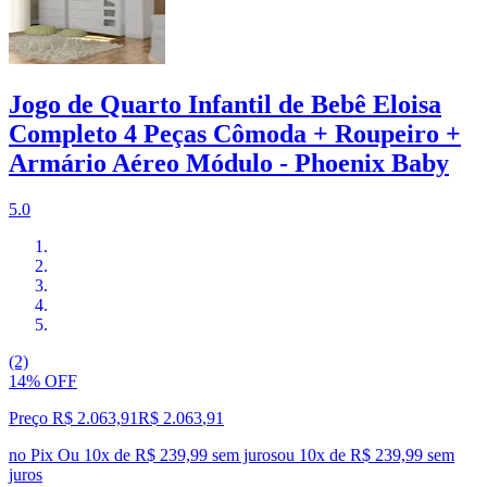
Jogo de Quarto Infantil de Bebê Eloisa
Completo 4 Peças Cômoda + Roupeiro +
Armário Aéreo Módulo - Phoenix Baby
5.0
(2)
14% OFF
Preço R$ 2.063,91
R$
2.063
,
91
no Pix
Ou 10x de R$ 239,99 sem juros
ou
10
x de
R$ 239,99
sem
juros