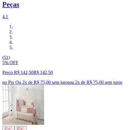
Peças
4.1
(51)
5% OFF
Preço R$ 142,50
R$
142
,
50
no Pix
Ou 2x de R$ 75,00 sem juros
ou
2
x de
R$ 75,00
sem juros