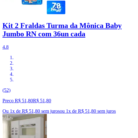
Kit 2 Fraldas Turma da Mônica Baby
Jumbo RN com 36un cada
4.8
(52)
Preço R$ 51,80
R$
51
,
80
Ou 1x de R$ 51,80 sem juros
ou
1
x de
R$ 51,80
sem juros