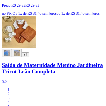
Preço R$ 29,83
R$
29
,
83
no Pix
Ou 1x de R$ 31,40 sem juros
ou
1
x de
R$ 31,40
sem juros
+4
Saída de Maternidade Menino Jardineira
Tricot Leão Completa
5.0