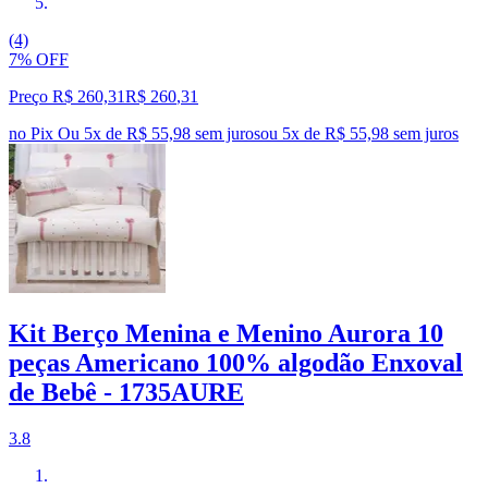
(4)
7% OFF
Preço R$ 260,31
R$
260
,
31
no Pix
Ou 5x de R$ 55,98 sem juros
ou
5
x de
R$ 55,98
sem juros
Kit Berço Menina e Menino Aurora 10
peças Americano 100% algodão Enxoval
de Bebê - 1735AURE
3.8