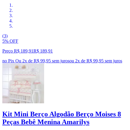
(3)
5% OFF
Preço R$ 189,91
R$
189
,
91
no Pix
Ou 2x de R$ 99,95 sem juros
ou
2
x de
R$ 99,95
sem juros
Kit Mini Berço Algodão Berço Moises 8
Peças Bebê Menina Amarilys