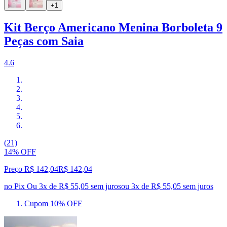
+1
Kit Berço Americano Menina Borboleta 9
Peças com Saia
4.6
(21)
14% OFF
Preço R$ 142,04
R$
142
,
04
no Pix
Ou 3x de R$ 55,05 sem juros
ou
3
x de
R$ 55,05
sem juros
Cupom 10% OFF