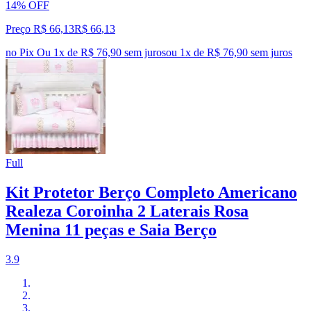
14% OFF
Preço R$ 66,13
R$
66
,
13
no Pix
Ou 1x de R$ 76,90 sem juros
ou
1
x de
R$ 76,90
sem juros
Full
Kit Protetor Berço Completo Americano
Realeza Coroinha 2 Laterais Rosa
Menina 11 peças e Saia Berço
3.9