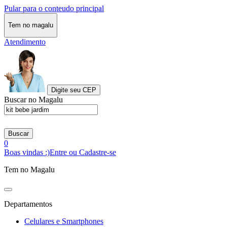
Pular para o conteudo principal
Tem no magalu
Atendimento
Digite seu CEP
Buscar no Magalu
Buscar
0
Boas vindas :)
Entre ou Cadastre-se
Tem no Magalu
Departamentos
Celulares e Smartphones