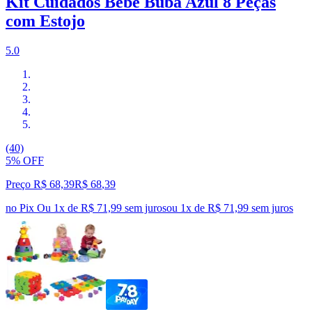
Kit Cuidados Bebê Buba Azul 8 Peças
com Estojo
5.0
(40)
5% OFF
Preço R$ 68,39
R$
68
,
39
no Pix
Ou 1x de R$ 71,99 sem juros
ou
1
x de
R$ 71,99
sem juros