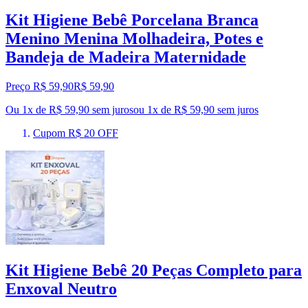
Kit Higiene Bebê Porcelana Branca
Menino Menina Molhadeira, Potes e
Bandeja de Madeira Maternidade
Preço R$ 59,90
R$
59
,
90
Ou 1x de R$ 59,90 sem juros
ou
1
x de
R$ 59,90
sem juros
Cupom R$ 20 OFF
Kit Higiene Bebê 20 Peças Completo para
Enxoval Neutro