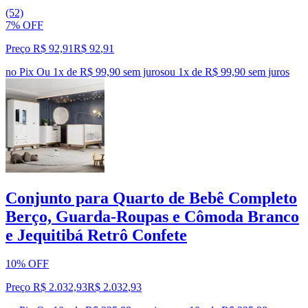
(52)
7% OFF
Preço R$ 92,91
R$
92
,
91
no Pix
Ou 1x de R$ 99,90 sem juros
ou
1
x de
R$ 99,90
sem juros
Conjunto para Quarto de Bebê Completo
Berço, Guarda-Roupas e Cômoda Branco
e Jequitibá Retrô Confete
10% OFF
Preço R$ 2.032,93
R$
2.032
,
93