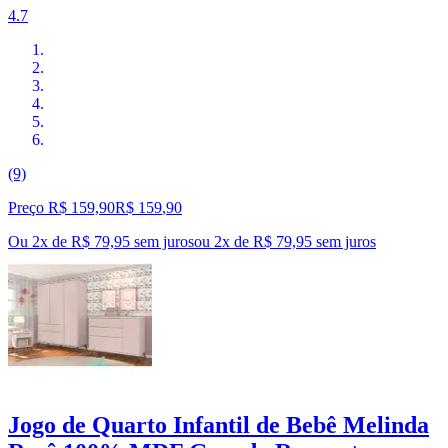
4.7
(9)
Preço R$ 159,90
R$
159
,
90
Ou 2x de R$ 79,95 sem juros
ou
2
x de
R$ 79,95
sem juros
Jogo de Quarto Infantil de Bebê Melinda