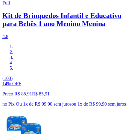
Full
Kit de Brinquedos Infantil e Educativo
para Bebês 1 ano Menino Menina
4.8
(103)
14% OFF
Preço R$ 85,91
R$
85
,
91
no Pix
Ou 1x de R$ 99,90 sem juros
ou
1
x de
R$ 99,90
sem juros