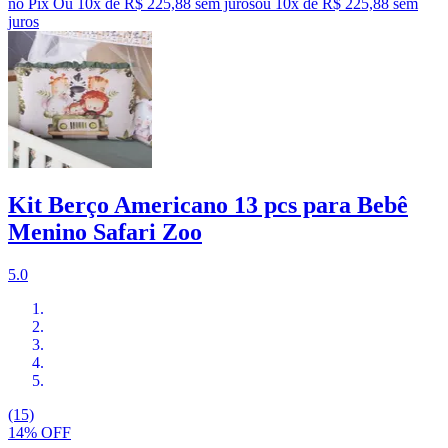
no Pix
Ou 10x de R$ 225,88 sem juros
ou
10
x de
R$ 225,88
sem
juros
Kit Berço Americano 13 pcs para Bebê
Menino Safari Zoo
5.0
(15)
14% OFF