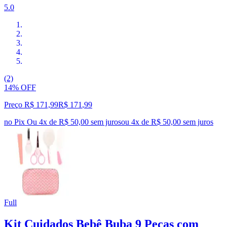
5.0
(2)
14% OFF
Preço R$ 171,99
R$
171
,
99
no Pix
Ou 4x de R$ 50,00 sem juros
ou
4
x de
R$ 50,00
sem juros
Full
Kit Cuidados Bebê Buba 9 Peças com