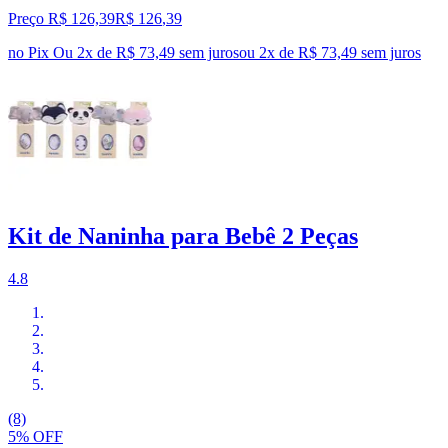
Preço R$ 126,39
R$
126
,
39
no Pix
Ou 2x de R$ 73,49 sem juros
ou
2
x de
R$ 73,49
sem juros
Kit de Naninha para Bebê 2 Peças
4.8
(8)
5% OFF