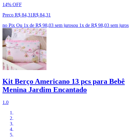
14% OFF
Preço R$ 84,31
R$
84
,
31
no Pix
Ou 1x de R$ 98,03 sem juros
ou
1
x de
R$ 98,03
sem juros
Kit Berço Americano 13 pcs para Bebê
Menina Jardim Encantado
1.0