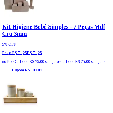
Kit Higiene Bebê Simples - 7 Peças Mdf
Cru 3mm
5% OFF
Preço R$ 71,25
R$
71
,
25
no Pix
Ou 1x de R$ 75,00 sem juros
ou
1
x de
R$ 75,00
sem juros
Cupom R$ 10 OFF