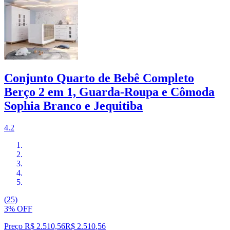
Conjunto Quarto de Bebê Completo
Berço 2 em 1, Guarda-Roupa e Cômoda
Sophia Branco e Jequitiba
4.2
(25)
3% OFF
Preço R$ 2.510,56
R$
2.510
,
56