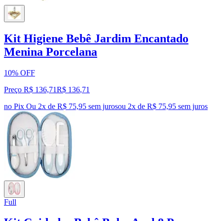
Kit Higiene Bebê Jardim Encantado
Menina Porcelana
10% OFF
Preço R$ 136,71
R$
136
,
71
no Pix
Ou 2x de R$ 75,95 sem juros
ou
2
x de
R$ 75,95
sem juros
Full