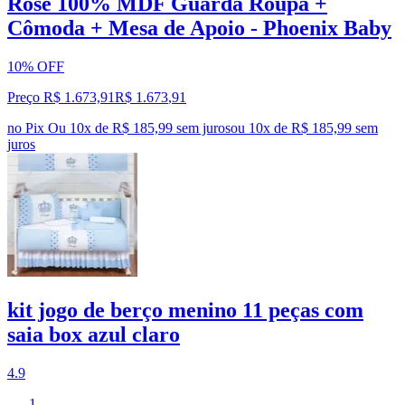
Rosê 100% MDF Guarda Roupa +
Cômoda + Mesa de Apoio - Phoenix Baby
10% OFF
Preço R$ 1.673,91
R$
1.673
,
91
no Pix
Ou 10x de R$ 185,99 sem juros
ou
10
x de
R$ 185,99
sem
juros
kit jogo de berço menino 11 peças com
saia box azul claro
4.9