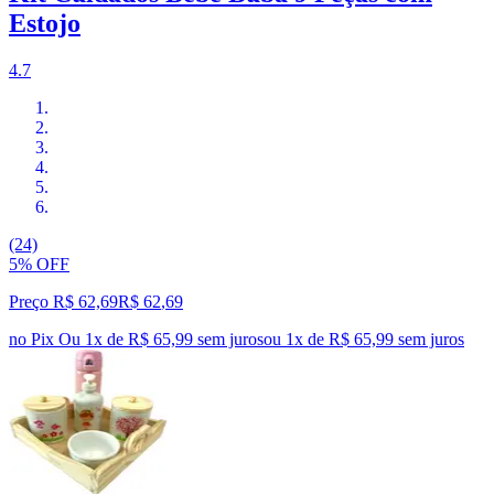
Estojo
4.7
(24)
5% OFF
Preço R$ 62,69
R$
62
,
69
no Pix
Ou 1x de R$ 65,99 sem juros
ou
1
x de
R$ 65,99
sem juros