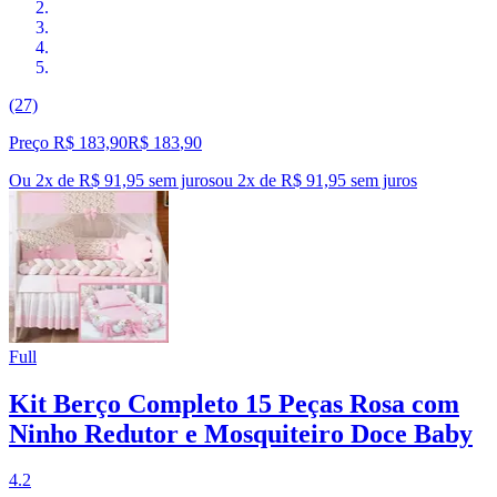
(27)
Preço R$ 183,90
R$
183
,
90
Ou 2x de R$ 91,95 sem juros
ou
2
x de
R$ 91,95
sem juros
Full
Kit Berço Completo 15 Peças Rosa com
Ninho Redutor e Mosquiteiro Doce Baby
4.2