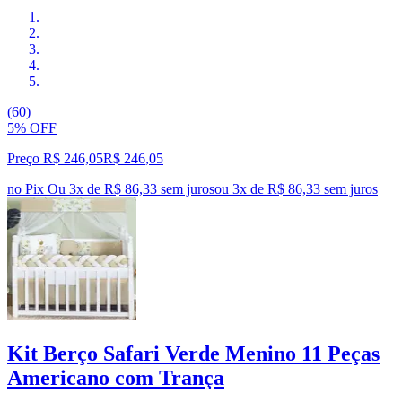
(60)
5% OFF
Preço R$ 246,05
R$
246
,
05
no Pix
Ou 3x de R$ 86,33 sem juros
ou
3
x de
R$ 86,33
sem juros
Kit Berço Safari Verde Menino 11 Peças
Americano com Trança