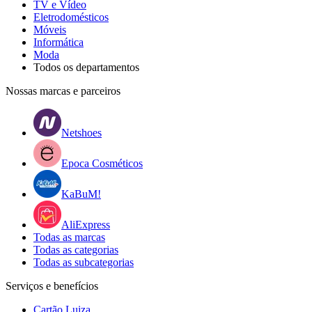
TV e Vídeo
Eletrodomésticos
Móveis
Informática
Moda
Todos os departamentos
Nossas marcas e parceiros
Netshoes
Epoca Cosméticos
KaBuM!
AliExpress
Todas as marcas
Todas as categorias
Todas as subcategorias
Serviços e benefícios
Cartão Luiza