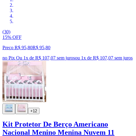
(30)
15% OFF
Preço R$ 95,80
R$
95
,
80
no Pix
Ou 1x de R$ 107,07 sem juros
ou
1
x de
R$ 107,07
sem juros
+12
Kit Protetor De Berço Americano
Nacional Menino Menina Nuvem 11