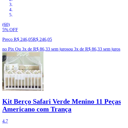
(60)
5% OFF
Preço R$ 246,05
R$
246
,
05
no Pix
Ou 3x de R$ 86,33 sem juros
ou
3
x de
R$ 86,33
sem juros
Kit Berço Safari Verde Menino 11 Peças
Americano com Trança
4.7