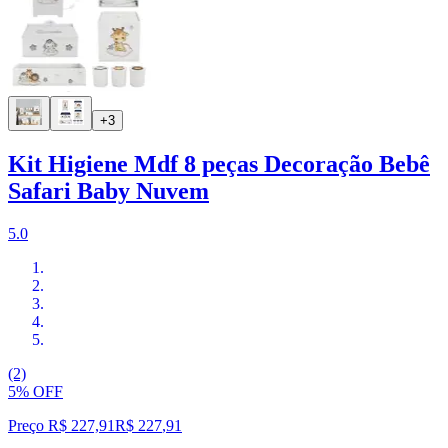
+3
Kit Higiene Mdf 8 peças Decoração Bebê
Safari Baby Nuvem
5.0
(2)
5% OFF
Preço R$ 227,91
R$
227
,
91