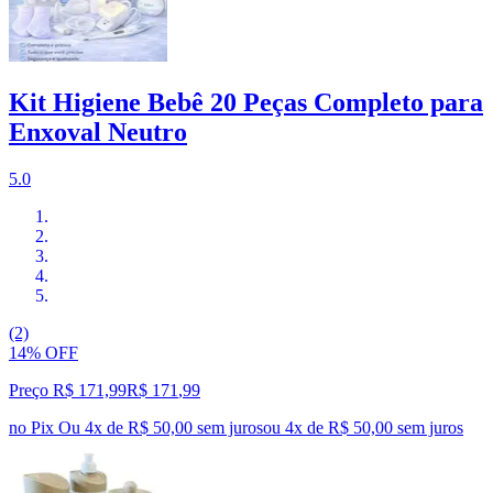
Kit Higiene Bebê 20 Peças Completo para
Enxoval Neutro
5.0
(2)
14% OFF
Preço R$ 171,99
R$
171
,
99
no Pix
Ou 4x de R$ 50,00 sem juros
ou
4
x de
R$ 50,00
sem juros