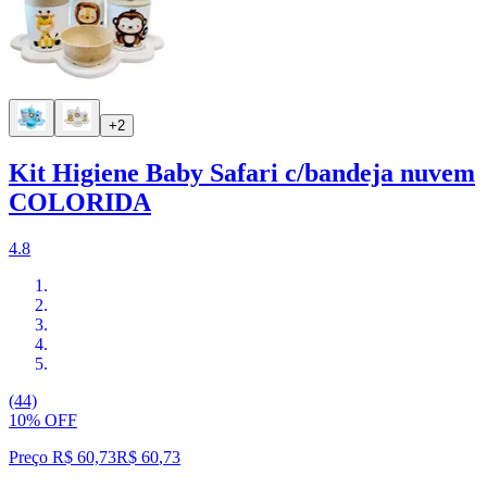
+2
Kit Higiene Baby Safari c/bandeja nuvem
COLORIDA
4.8
(44)
10% OFF
Preço R$ 60,73
R$
60
,
73