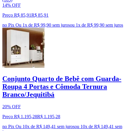
14% OFF
Preço R$ 85,91
R$
85
,
91
no Pix
Ou 1x de R$ 99,90 sem juros
ou
1
x de
R$ 99,90
sem juros
Conjunto Quarto de Bebê com Guarda-
Roupa 4 Portas e Cômoda Ternura
Branco/Jequitibá
20% OFF
Preço R$ 1.195,28
R$
1.195
,
28
no Pix
Ou 10x de R$ 149,41 sem juros
ou
10
x de
R$ 149,41
sem