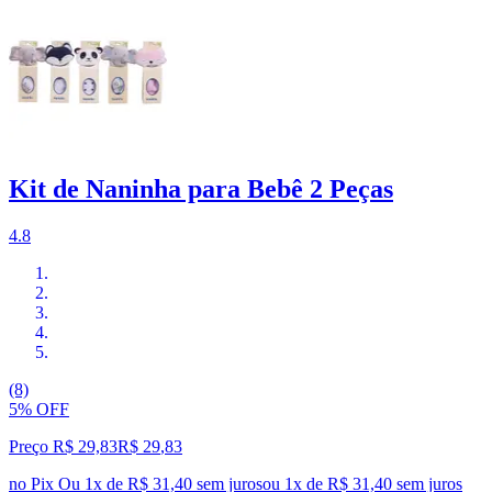
Kit de Naninha para Bebê 2 Peças
4.8
(8)
5% OFF
Preço R$ 29,83
R$
29
,
83
no Pix
Ou 1x de R$ 31,40 sem juros
ou
1
x de
R$ 31,40
sem juros