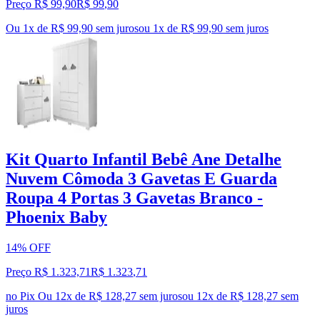
Preço R$ 99,90
R$
99
,
90
Ou 1x de R$ 99,90 sem juros
ou
1
x de
R$ 99,90
sem juros
Kit Quarto Infantil Bebê Ane Detalhe
Nuvem Cômoda 3 Gavetas E Guarda
Roupa 4 Portas 3 Gavetas Branco -
Phoenix Baby
14% OFF
Preço R$ 1.323,71
R$
1.323
,
71
no Pix
Ou 12x de R$ 128,27 sem juros
ou
12
x de
R$ 128,27
sem
juros