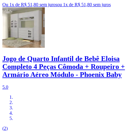
Ou 1x de R$ 51,80 sem juros
ou
1
x de
R$ 51,80
sem juros
Jogo de Quarto Infantil de Bebê Eloisa
Completo 4 Peças Cômoda + Roupeiro +
Armário Aéreo Módulo - Phoenix Baby
5.0
(2)