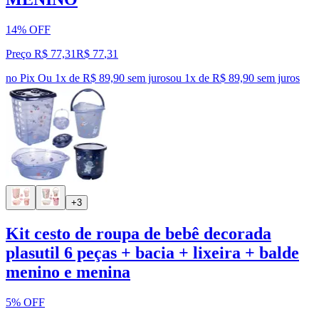
14% OFF
Preço R$ 77,31
R$
77
,
31
no Pix
Ou 1x de R$ 89,90 sem juros
ou
1
x de
R$ 89,90
sem juros
+3
Kit cesto de roupa de bebê decorada
plasutil 6 peças + bacia + lixeira + balde
menino e menina
5% OFF