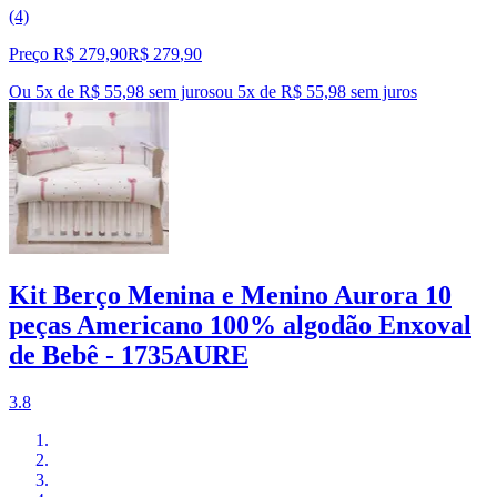
(4)
Preço R$ 279,90
R$
279
,
90
Ou 5x de R$ 55,98 sem juros
ou
5
x de
R$ 55,98
sem juros
Kit Berço Menina e Menino Aurora 10
peças Americano 100% algodão Enxoval
de Bebê - 1735AURE
3.8