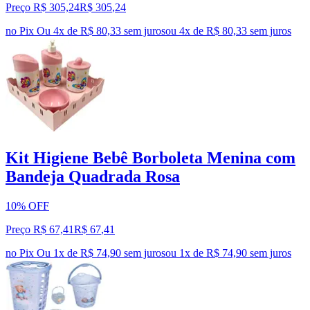
Preço R$ 305,24
R$
305
,
24
no Pix
Ou 4x de R$ 80,33 sem juros
ou
4
x de
R$ 80,33
sem juros
Kit Higiene Bebê Borboleta Menina com
Bandeja Quadrada Rosa
10% OFF
Preço R$ 67,41
R$
67
,
41
no Pix
Ou 1x de R$ 74,90 sem juros
ou
1
x de
R$ 74,90
sem juros