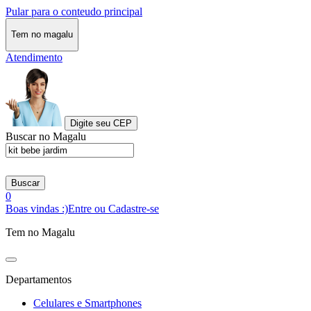
Pular para o conteudo principal
Tem no magalu
Atendimento
Digite seu CEP
Buscar no Magalu
Buscar
0
Boas vindas :)
Entre ou Cadastre-se
Tem no Magalu
Departamentos
Celulares e Smartphones