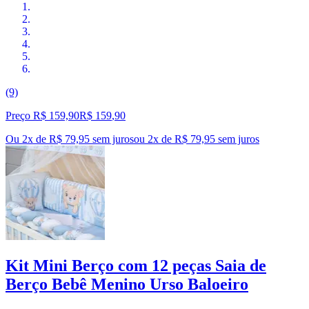
(9)
Preço R$ 159,90
R$
159
,
90
Ou 2x de R$ 79,95 sem juros
ou
2
x de
R$ 79,95
sem juros
Kit Mini Berço com 12 peças Saia de
Berço Bebê Menino Urso Baloeiro