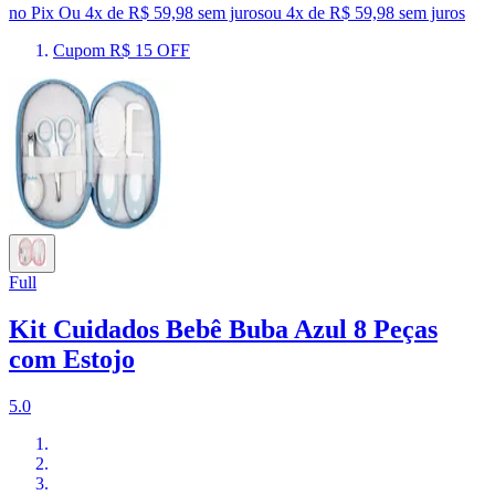
no Pix
Ou 4x de R$ 59,98 sem juros
ou
4
x de
R$ 59,98
sem juros
Cupom R$ 15 OFF
Full
Kit Cuidados Bebê Buba Azul 8 Peças
com Estojo
5.0