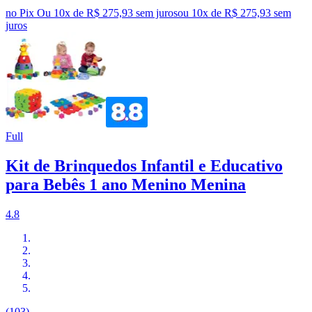
no Pix
Ou 10x de R$ 275,93 sem juros
ou
10
x de
R$ 275,93
sem
juros
Full
Kit de Brinquedos Infantil e Educativo
para Bebês 1 ano Menino Menina
4.8
(103)