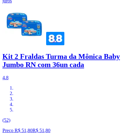
juros
Kit 2 Fraldas Turma da Mônica Baby
Jumbo RN com 36un cada
4.8
(52)
Preço R$ 51,80
R$
51
,
80