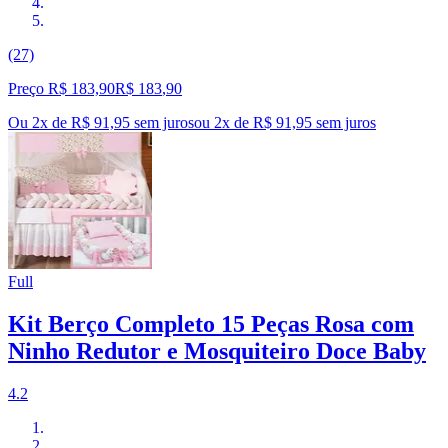
(27)
Preço R$ 183,90
R$
183
,
90
Ou 2x de R$ 91,95 sem juros
ou
2
x de
R$ 91,95
sem juros
Full
Kit Berço Completo 15 Peças Rosa com
Ninho Redutor e Mosquiteiro Doce Baby
4.2