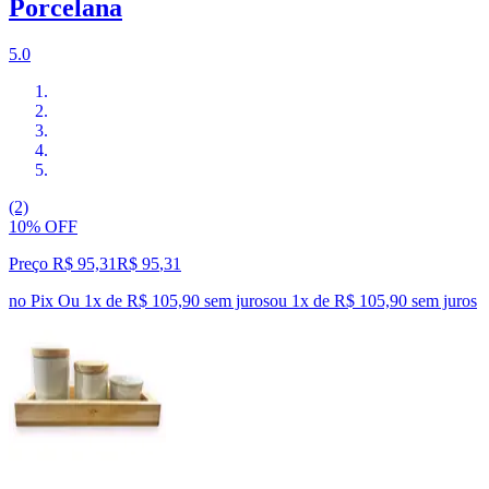
Porcelana
5.0
(2)
10% OFF
Preço R$ 95,31
R$
95
,
31
no Pix
Ou 1x de R$ 105,90 sem juros
ou
1
x de
R$ 105,90
sem juros