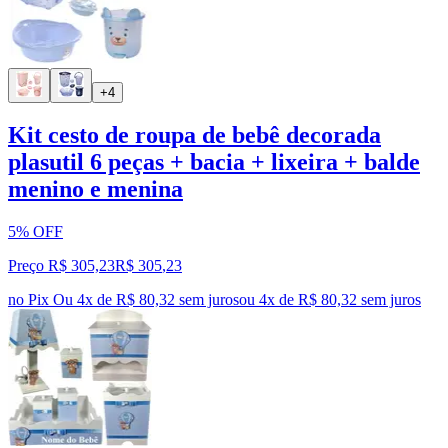
+4
Kit cesto de roupa de bebê decorada
plasutil 6 peças + bacia + lixeira + balde
menino e menina
5% OFF
Preço R$ 305,23
R$
305
,
23
no Pix
Ou 4x de R$ 80,32 sem juros
ou
4
x de
R$ 80,32
sem juros