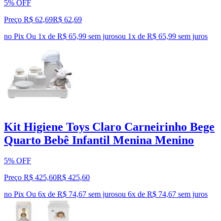
5% OFF
Preço R$ 62,69
R$
62
,
69
no Pix
Ou 1x de R$ 65,99 sem juros
ou
1
x de
R$ 65,99
sem juros
Kit Higiene Toys Claro Carneirinho Bege
Quarto Bebê Infantil Menina Menino
5% OFF
Preço R$ 425,60
R$
425
,
60
no Pix
Ou 6x de R$ 74,67 sem juros
ou
6
x de
R$ 74,67
sem juros