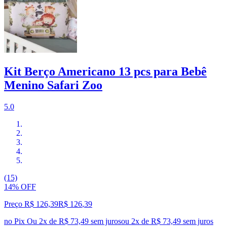
Kit Berço Americano 13 pcs para Bebê
Menino Safari Zoo
5.0
(15)
14% OFF
Preço R$ 126,39
R$
126
,
39
no Pix
Ou 2x de R$ 73,49 sem juros
ou
2
x de
R$ 73,49
sem juros