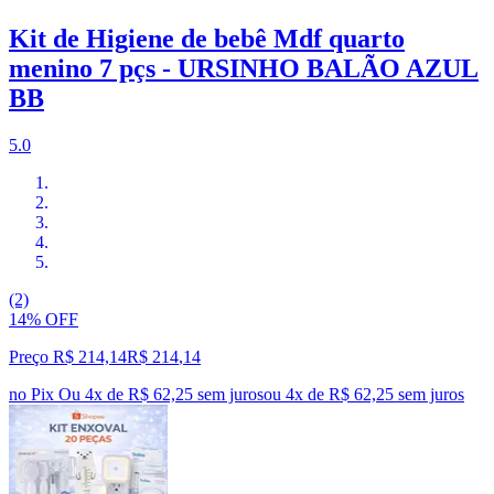
Kit de Higiene de bebê Mdf quarto
menino 7 pçs - URSINHO BALÃO AZUL
BB
5.0
(2)
14% OFF
Preço R$ 214,14
R$
214
,
14
no Pix
Ou 4x de R$ 62,25 sem juros
ou
4
x de
R$ 62,25
sem juros