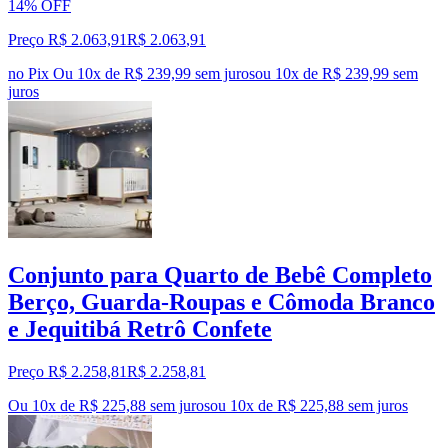
14% OFF
Preço R$ 2.063,91
R$
2.063
,
91
no Pix
Ou 10x de R$ 239,99 sem juros
ou
10
x de
R$ 239,99
sem
juros
Conjunto para Quarto de Bebê Completo
Berço, Guarda-Roupas e Cômoda Branco
e Jequitibá Retrô Confete
Preço R$ 2.258,81
R$
2.258
,
81
Ou 10x de R$ 225,88 sem juros
ou
10
x de
R$ 225,88
sem juros