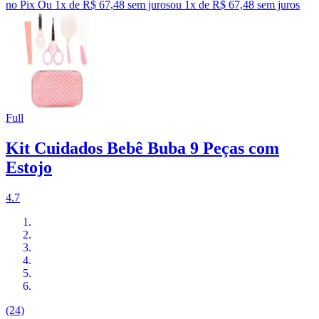
no Pix
Ou 1x de R$ 67,48 sem juros
ou
1
x de
R$ 67,48
sem juros
Full
Kit Cuidados Bebê Buba 9 Peças com
Estojo
4.7
(24)