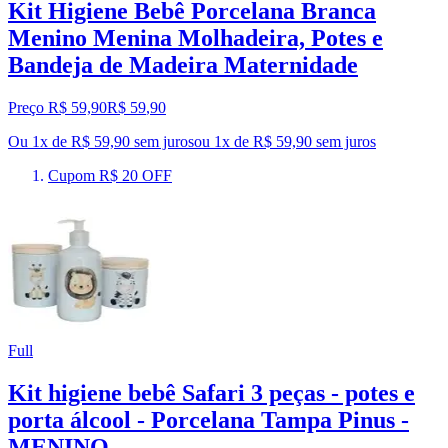
Kit Higiene Bebê Porcelana Branca
Menino Menina Molhadeira, Potes e
Bandeja de Madeira Maternidade
Preço R$ 59,90
R$
59
,
90
Ou 1x de R$ 59,90 sem juros
ou
1
x de
R$ 59,90
sem juros
Cupom R$ 20 OFF
Full
Kit higiene bebê Safari 3 peças - potes e
porta álcool - Porcelana Tampa Pinus -
MENINO