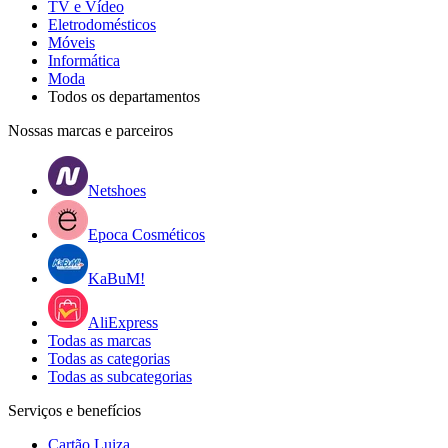
TV e Vídeo
Eletrodomésticos
Móveis
Informática
Moda
Todos os departamentos
Nossas marcas e parceiros
Netshoes
Epoca Cosméticos
KaBuM!
AliExpress
Todas as marcas
Todas as categorias
Todas as subcategorias
Serviços e benefícios
Cartão Luiza