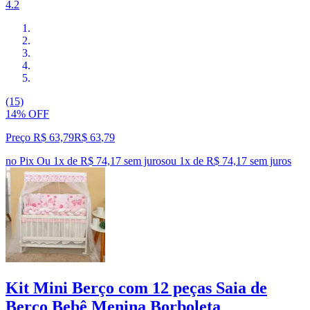
4.2
(15)
14% OFF
Preço R$ 63,79
R$
63
,
79
no Pix
Ou 1x de R$ 74,17 sem juros
ou
1
x de
R$ 74,17
sem juros
Kit Mini Berço com 12 peças Saia de
Berço Bebê Menina Borboleta