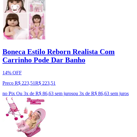
Boneca Estilo Reborn Realista Com
Carrinho Pode Dar Banho
14% OFF
Preço R$ 223,51
R$
223
,
51
no Pix
Ou 3x de R$ 86,63 sem juros
ou
3
x de
R$ 86,63
sem juros