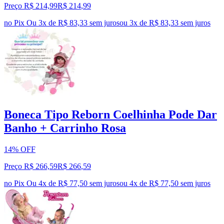
Preço R$ 214,99
R$
214
,
99
no Pix
Ou 3x de R$ 83,33 sem juros
ou
3
x de
R$ 83,33
sem juros
Boneca Tipo Reborn Coelhinha Pode Dar
Banho + Carrinho Rosa
14% OFF
Preço R$ 266,59
R$
266
,
59
no Pix
Ou 4x de R$ 77,50 sem juros
ou
4
x de
R$ 77,50
sem juros