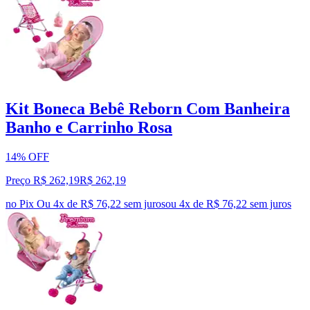
Kit Boneca Bebê Reborn Com Banheira
Banho e Carrinho Rosa
14% OFF
Preço R$ 262,19
R$
262
,
19
no Pix
Ou 4x de R$ 76,22 sem juros
ou
4
x de
R$ 76,22
sem juros