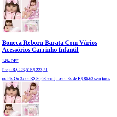
Boneca Reborn Barata Com Vários
Acessórios Carrinho Infantil
14% OFF
Preço R$ 223,51
R$
223
,
51
no Pix
Ou 3x de R$ 86,63 sem juros
ou
3
x de
R$ 86,63
sem juros