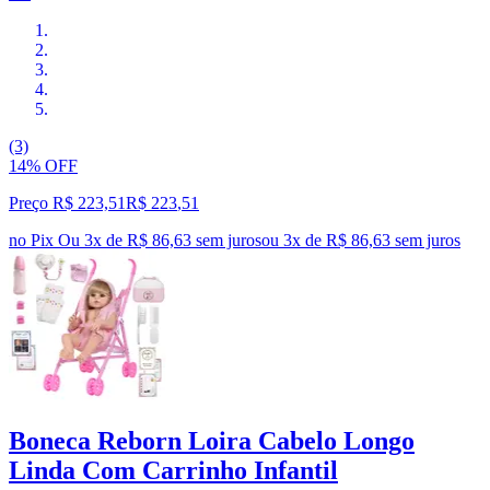
(3)
14% OFF
Preço R$ 223,51
R$
223
,
51
no Pix
Ou 3x de R$ 86,63 sem juros
ou
3
x de
R$ 86,63
sem juros
Boneca Reborn Loira Cabelo Longo
Linda Com Carrinho Infantil