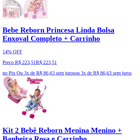
Bebe Reborn Princesa Linda Bolsa
Enxoval Completo + Carrinho
14% OFF
Preço R$ 223,51
R$
223
,
51
no Pix
Ou 3x de R$ 86,63 sem juros
ou
3
x de
R$ 86,63
sem juros
Kit 2 Bebê Reborn Menina Menino +
Banheira Rosa e Carrinho