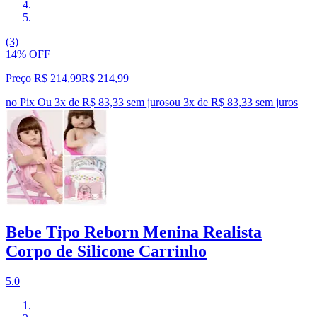
(3)
14% OFF
Preço R$ 214,99
R$
214
,
99
no Pix
Ou 3x de R$ 83,33 sem juros
ou
3
x de
R$ 83,33
sem juros
Bebe Tipo Reborn Menina Realista
Corpo de Silicone Carrinho
5.0