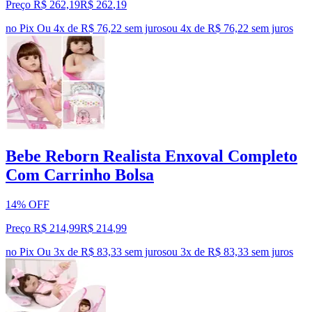
Preço R$ 262,19
R$
262
,
19
no Pix
Ou 4x de R$ 76,22 sem juros
ou
4
x de
R$ 76,22
sem juros
Bebe Reborn Realista Enxoval Completo
Com Carrinho Bolsa
14% OFF
Preço R$ 214,99
R$
214
,
99
no Pix
Ou 3x de R$ 83,33 sem juros
ou
3
x de
R$ 83,33
sem juros