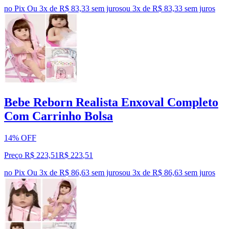
no Pix
Ou 3x de R$ 83,33 sem juros
ou
3
x de
R$ 83,33
sem juros
Bebe Reborn Realista Enxoval Completo
Com Carrinho Bolsa
14% OFF
Preço R$ 223,51
R$
223
,
51
no Pix
Ou 3x de R$ 86,63 sem juros
ou
3
x de
R$ 86,63
sem juros