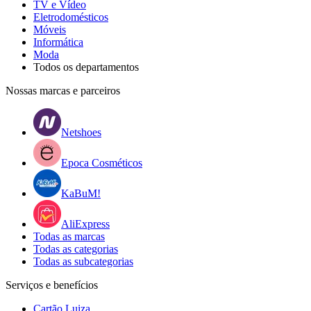
TV e Vídeo
Eletrodomésticos
Móveis
Informática
Moda
Todos os departamentos
Nossas marcas e parceiros
Netshoes
Epoca Cosméticos
KaBuM!
AliExpress
Todas as marcas
Todas as categorias
Todas as subcategorias
Serviços e benefícios
Cartão Luiza