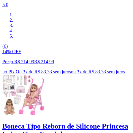
5.0
(6)
14% OFF
Preço R$ 214,99
R$
214
,
99
no Pix
Ou 3x de R$ 83,33 sem juros
ou
3
x de
R$ 83,33
sem juros
Boneca Tipo Reborn de Silicone Princesa