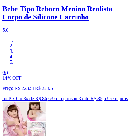
Bebe Tipo Reborn Menina Realista
Corpo de Silicone Carrinho
5.0
(6)
14% OFF
Preço R$ 223,51
R$
223
,
51
no Pix
Ou 3x de R$ 86,63 sem juros
ou
3
x de
R$ 86,63
sem juros