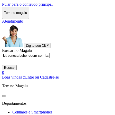
Pular para o conteudo principal
Tem no magalu
Atendimento
Digite seu CEP
Buscar no Magalu
Buscar
0
Boas vindas :)
Entre ou Cadastre-se
Tem no Magalu
Departamentos
Celulares e Smartphones