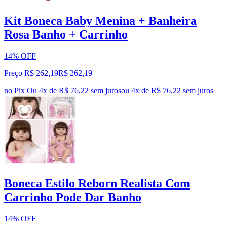
Kit Boneca Baby Menina + Banheira
Rosa Banho + Carrinho
14% OFF
Preço R$ 262,19
R$
262
,
19
no Pix
Ou 4x de R$ 76,22 sem juros
ou
4
x de
R$ 76,22
sem juros
Boneca Estilo Reborn Realista Com
Carrinho Pode Dar Banho
14% OFF