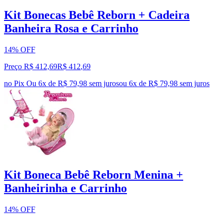
Kit Bonecas Bebê Reborn + Cadeira
Banheira Rosa e Carrinho
14% OFF
Preço R$ 412,69
R$
412
,
69
no Pix
Ou 6x de R$ 79,98 sem juros
ou
6
x de
R$ 79,98
sem juros
Kit Boneca Bebê Reborn Menina +
Banheirinha e Carrinho
14% OFF