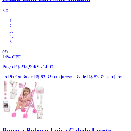
5.0
(3)
14% OFF
Preço R$ 214,99
R$
214
,
99
no Pix
Ou 3x de R$ 83,33 sem juros
ou
3
x de
R$ 83,33
sem juros
Boneca Reborn Loira Cabelo Longo