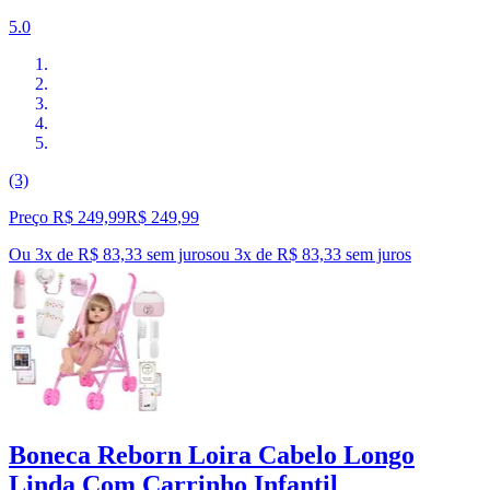
5.0
(3)
Preço R$ 249,99
R$
249
,
99
Ou 3x de R$ 83,33 sem juros
ou
3
x de
R$ 83,33
sem juros
Boneca Reborn Loira Cabelo Longo
Linda Com Carrinho Infantil