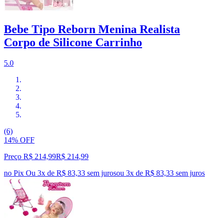
Bebe Tipo Reborn Menina Realista
Corpo de Silicone Carrinho
5.0
(6)
14% OFF
Preço R$ 214,99
R$
214
,
99
no Pix
Ou 3x de R$ 83,33 sem juros
ou
3
x de
R$ 83,33
sem juros