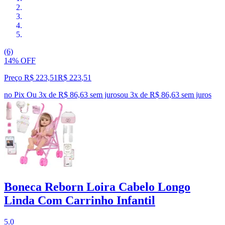
(6)
14% OFF
Preço R$ 223,51
R$
223
,
51
no Pix
Ou 3x de R$ 86,63 sem juros
ou
3
x de
R$ 86,63
sem juros
Boneca Reborn Loira Cabelo Longo
Linda Com Carrinho Infantil
5.0