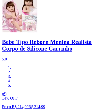
Bebe Tipo Reborn Menina Realista
Corpo de Silicone Carrinho
5.0
(6)
14% OFF
Preço R$ 214,99
R$
214
,
99