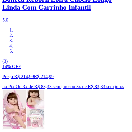
Linda Com Carrinho Infantil
5.0
(3)
14% OFF
Preço R$ 214,99
R$
214
,
99
no Pix
Ou 3x de R$ 83,33 sem juros
ou
3
x de
R$ 83,33
sem juros