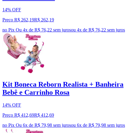
14% OFF
Preço R$ 262,19
R$
262
,
19
no Pix
Ou 4x de R$ 76,22 sem juros
ou
4
x de
R$ 76,22
sem juros
Kit Boneca Reborn Realista + Banheira
Bebê e Carrinho Rosa
14% OFF
Preço R$ 412,69
R$
412
,
69
no Pix
Ou 6x de R$ 79,98 sem juros
ou
6
x de
R$ 79,98
sem juros