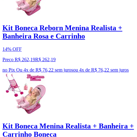
Kit Boneca Reborn Menina Realista +
Banheira Rosa e Carrinho
14% OFF
Preço R$ 262,19
R$
262
,
19
no Pix
Ou 4x de R$ 76,22 sem juros
ou
4
x de
R$ 76,22
sem juros
Kit Boneca Menina Realista + Banheira +
Carrinho Boneca