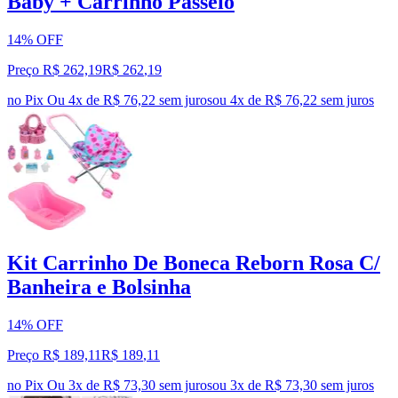
Baby + Carrinho Passeio
14% OFF
Preço R$ 262,19
R$
262
,
19
no Pix
Ou 4x de R$ 76,22 sem juros
ou
4
x de
R$ 76,22
sem juros
Kit Carrinho De Boneca Reborn Rosa C/
Banheira e Bolsinha
14% OFF
Preço R$ 189,11
R$
189
,
11
no Pix
Ou 3x de R$ 73,30 sem juros
ou
3
x de
R$ 73,30
sem juros