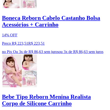
Boneca Reborn Cabelo Castanho Bolsa
Acessórios + Carrinho
14% OFF
Preço R$ 223,51
R$
223
,
51
no Pix
Ou 3x de R$ 86,63 sem juros
ou
3
x de
R$ 86,63
sem juros
Bebe Tipo Reborn Menina Realista
Corpo de Silicone Carrinho