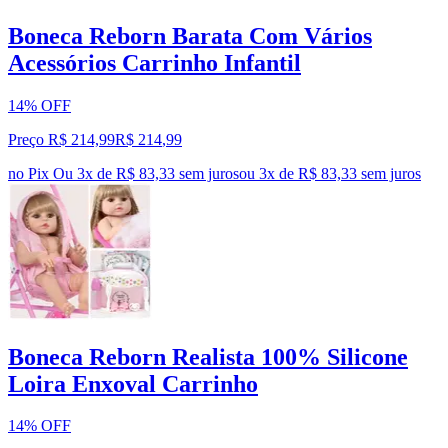
Boneca Reborn Barata Com Vários
Acessórios Carrinho Infantil
14% OFF
Preço R$ 214,99
R$
214
,
99
no Pix
Ou 3x de R$ 83,33 sem juros
ou
3
x de
R$ 83,33
sem juros
Boneca Reborn Realista 100% Silicone
Loira Enxoval Carrinho
14% OFF