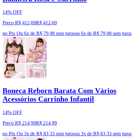
14% OFF
Preço R$ 412,69
R$
412
,
69
no Pix
Ou 6x de R$ 79,98 sem juros
ou
6
x de
R$ 79,98
sem juros
Boneca Reborn Barata Com Vários
Acessórios Carrinho Infantil
14% OFF
Preço R$ 214,99
R$
214
,
99
no Pix
Ou 3x de R$ 83,33 sem juros
ou
3
x de
R$ 83,33
sem juros