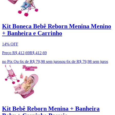
Kit Boneca Bebê Reborn Menina Menino
+ Banheira e Carrinho
14% OFF
Preço R$ 412,69
R$
412
,
69
no Pix
Ou 6x de R$ 79,98 sem juros
ou
6
x de
R$ 79,98
sem juros
Kit Bebê Reborn Menina + Banheira