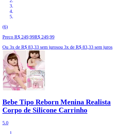
(6)
Preço R$ 249,99
R$
249
,
99
Ou 3x de R$ 83,33 sem juros
ou
3
x de
R$ 83,33
sem juros
Bebe Tipo Reborn Menina Realista
Corpo de Silicone Carrinho
5.0