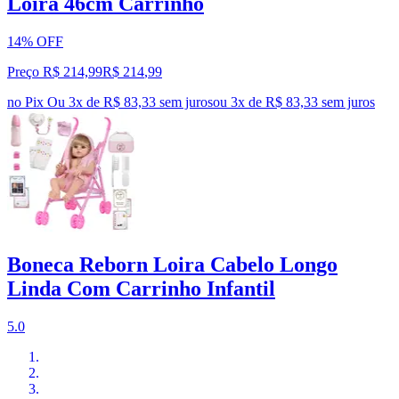
Loira 46cm Carrinho
14% OFF
Preço R$ 214,99
R$
214
,
99
no Pix
Ou 3x de R$ 83,33 sem juros
ou
3
x de
R$ 83,33
sem juros
Boneca Reborn Loira Cabelo Longo
Linda Com Carrinho Infantil
5.0