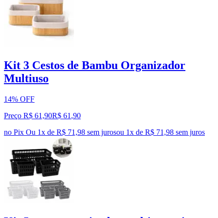
Kit 3 Cestos de Bambu Organizador
Multiuso
14% OFF
Preço R$ 61,90
R$
61
,
90
no Pix
Ou 1x de R$ 71,98 sem juros
ou
1
x de
R$ 71,98
sem juros