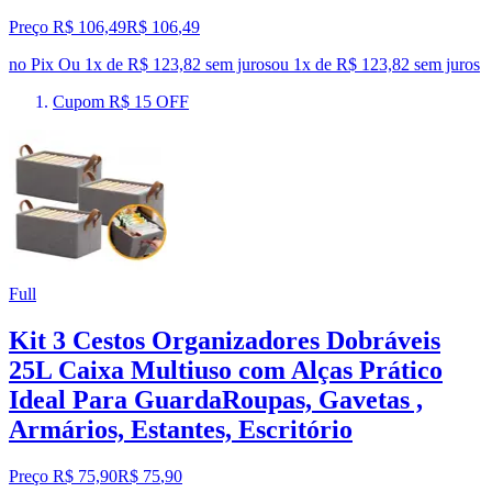
Preço R$ 106,49
R$
106
,
49
no Pix
Ou 1x de R$ 123,82 sem juros
ou
1
x de
R$ 123,82
sem juros
Cupom R$ 15 OFF
Full
Kit 3 Cestos Organizadores Dobráveis
25L Caixa Multiuso com Alças Prático
Ideal Para GuardaRoupas, Gavetas ,
Armários, Estantes, Escritório
Preço R$ 75,90
R$
75
,
90