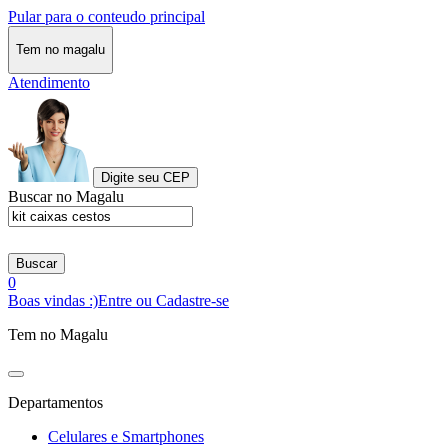
Pular para o conteudo principal
Tem no magalu
Atendimento
Digite seu CEP
Buscar no Magalu
Buscar
0
Boas vindas :)
Entre ou Cadastre-se
Tem no Magalu
Departamentos
Celulares e Smartphones