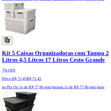
Kit 5 Caixas Organizadoras com Tampa 2
Litros 4,5 Litros 17 Litros Cesto Grande
7% OFF
Preço R$ 72,45
R$
72
,
45
no Pix
Ou 1x de R$ 77,90 sem juros
ou
1
x de
R$ 77,90
sem juros