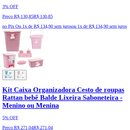
3% OFF
Preço R$ 130,85
R$
130
,
85
no Pix
Ou 1x de R$ 134,90 sem juros
ou
1
x de
R$ 134,90
sem juros
Kit Caixa Organizadora Cesto de roupas
Rattan bebê Balde Lixeira Saboneteira -
Menino ou Menina
5% OFF
Preço R$ 271,04
R$
271
,
04