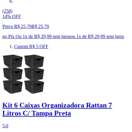
(258)
14% OFF
Preço R$ 25,79
R$
25
,
79
no Pix
Ou 1x de R$ 29,99 sem juros
ou
1
x de
R$ 29,99
sem juros
Cupom R$ 5 OFF
Kit 6 Caixas Organizadora Rattan 7
Litros C/ Tampa Preta
5.0