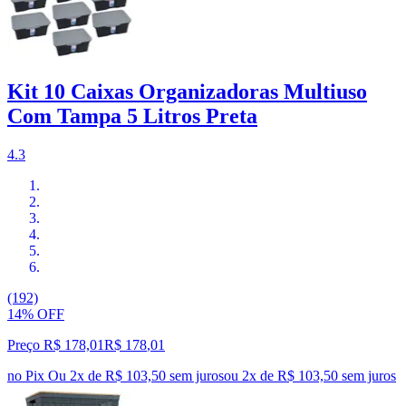
Kit 10 Caixas Organizadoras Multiuso
Com Tampa 5 Litros Preta
4.3
(192)
14% OFF
Preço R$ 178,01
R$
178
,
01
no Pix
Ou 2x de R$ 103,50 sem juros
ou
2
x de
R$ 103,50
sem juros