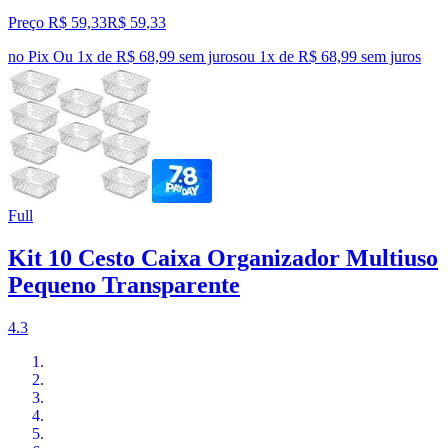
Preço R$ 59,33
R$
59
,
33
no Pix
Ou 1x de R$ 68,99 sem juros
ou
1
x de
R$ 68,99
sem juros
Full
Kit 10 Cesto Caixa Organizador Multiuso
Pequeno Transparente
4.3