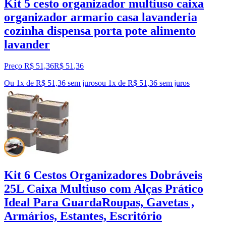
Kit 5 cesto organizador multiuso caixa
organizador armario casa lavanderia
cozinha dispensa porta pote alimento
lavander
Preço R$ 51,36
R$
51
,
36
Ou 1x de R$ 51,36 sem juros
ou
1
x de
R$ 51,36
sem juros
Kit 6 Cestos Organizadores Dobráveis
25L Caixa Multiuso com Alças Prático
Ideal Para GuardaRoupas, Gavetas ,
Armários, Estantes, Escritório