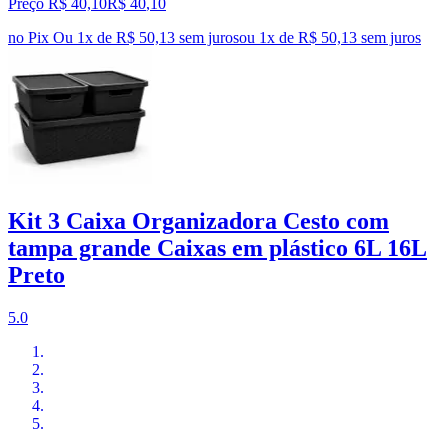
Preço R$ 40,10
R$
40
,
10
no Pix
Ou 1x de R$ 50,13 sem juros
ou
1
x de
R$ 50,13
sem juros
Kit 3 Caixa Organizadora Cesto com
tampa grande Caixas em plástico 6L 16L
Preto
5.0