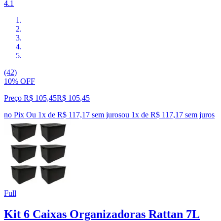
4.1
(42)
10% OFF
Preço R$ 105,45
R$
105
,
45
no Pix
Ou 1x de R$ 117,17 sem juros
ou
1
x de
R$ 117,17
sem juros
Full
Kit 6 Caixas Organizadoras Rattan 7L