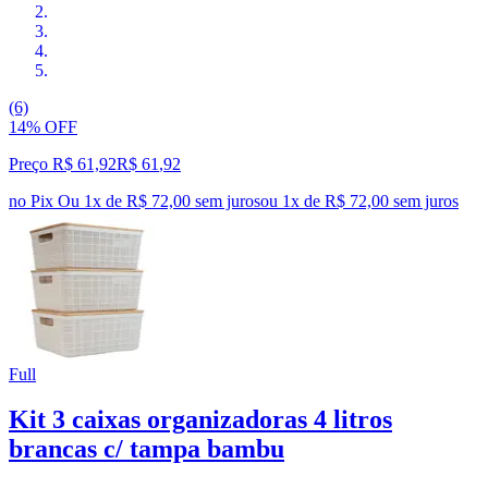
(6)
14% OFF
Preço R$ 61,92
R$
61
,
92
no Pix
Ou 1x de R$ 72,00 sem juros
ou
1
x de
R$ 72,00
sem juros
Full
Kit 3 caixas organizadoras 4 litros
brancas c/ tampa bambu