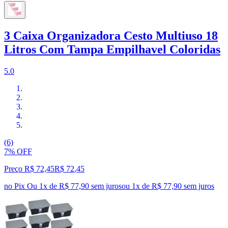
3 Caixa Organizadora Cesto Multiuso 18
Litros Com Tampa Empilhavel Coloridas
5.0
(6)
7% OFF
Preço R$ 72,45
R$
72
,
45
no Pix
Ou 1x de R$ 77,90 sem juros
ou
1
x de
R$ 77,90
sem juros