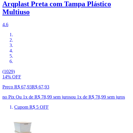
Arqplast Preta com Tampa Plástico
Multiuso
4.6
(1029)
14% OFF
Preço R$ 67,93
R$
67
,
93
no Pix
Ou 1x de R$ 78,99 sem juros
ou
1
x de
R$ 78,99
sem juros
Cupom R$ 5 OFF