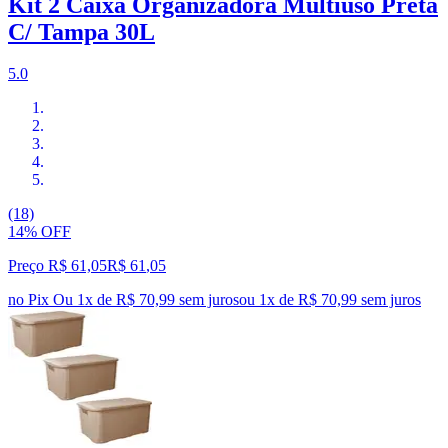
Kit 2 Caixa Organizadora Multiuso Preta
C/ Tampa 30L
5.0
(18)
14% OFF
Preço R$ 61,05
R$
61
,
05
no Pix
Ou 1x de R$ 70,99 sem juros
ou
1
x de
R$ 70,99
sem juros