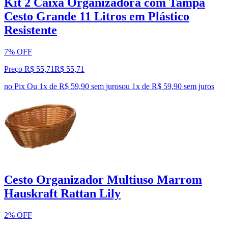
Kit 2 Caixa Organizadora com Tampa
Cesto Grande 11 Litros em Plástico
Resistente
7% OFF
Preço R$ 55,71
R$
55
,
71
no Pix
Ou 1x de R$ 59,90 sem juros
ou
1
x de
R$ 59,90
sem juros
Cesto Organizador Multiuso Marrom
Hauskraft Rattan Lily
2% OFF