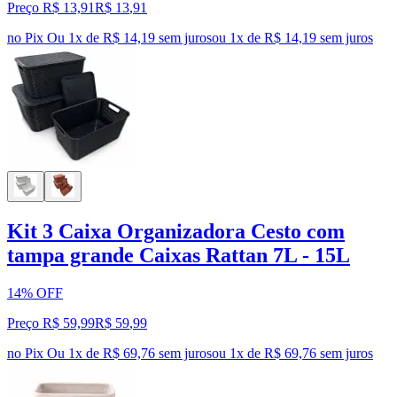
Preço R$ 13,91
R$
13
,
91
no Pix
Ou 1x de R$ 14,19 sem juros
ou
1
x de
R$ 14,19
sem juros
Kit 3 Caixa Organizadora Cesto com
tampa grande Caixas Rattan 7L - 15L
14% OFF
Preço R$ 59,99
R$
59
,
99
no Pix
Ou 1x de R$ 69,76 sem juros
ou
1
x de
R$ 69,76
sem juros