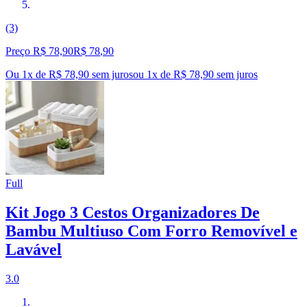
(3)
Preço R$ 78,90
R$
78
,
90
Ou 1x de R$ 78,90 sem juros
ou
1
x de
R$ 78,90
sem juros
Full
Kit Jogo 3 Cestos Organizadores De
Bambu Multiuso Com Forro Removível e
Lavável
3.0