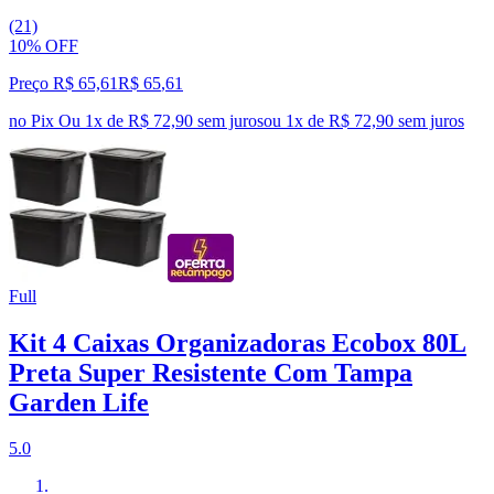
(21)
10% OFF
Preço R$ 65,61
R$
65
,
61
no Pix
Ou 1x de R$ 72,90 sem juros
ou
1
x de
R$ 72,90
sem juros
Full
Kit 4 Caixas Organizadoras Ecobox 80L
Preta Super Resistente Com Tampa
Garden Life
5.0