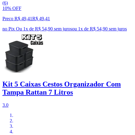
(6)
10% OFF
Preço R$ 49,41
R$
49
,
41
no Pix
Ou 1x de R$ 54,90 sem juros
ou
1
x de
R$ 54,90
sem juros
Kit 5 Caixas Cestos Organizador Com
Tampa Rattan 7 Litros
3.0