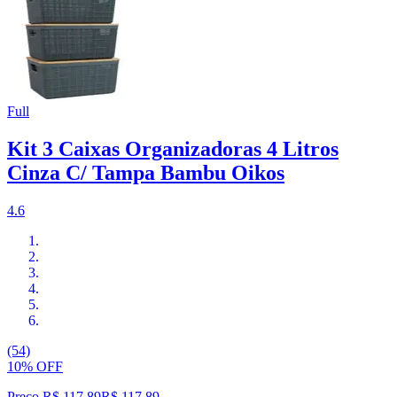
Full
Kit 3 Caixas Organizadoras 4 Litros
Cinza C/ Tampa Bambu Oikos
4.6
(54)
10% OFF
Preço R$ 117,89
R$
117
,
89