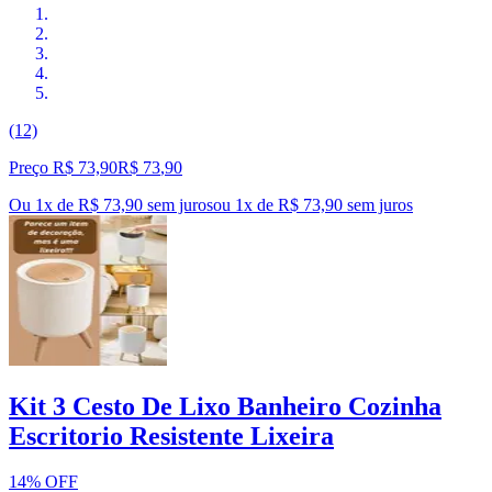
(12)
Preço R$ 73,90
R$
73
,
90
Ou 1x de R$ 73,90 sem juros
ou
1
x de
R$ 73,90
sem juros
Kit 3 Cesto De Lixo Banheiro Cozinha
Escritorio Resistente Lixeira
14% OFF