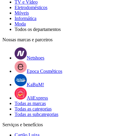
TV e Vídeo
Eletrodomésticos
Móveis
Informática
Moda
Todos os departamentos
Nossas marcas e parceiros
Netshoes
Epoca Cosméticos
KaBuM!
AliExpress
Todas as marcas
Todas as categorias
Todas as subcategorias
Serviços e benefícios
Cartão Luiza