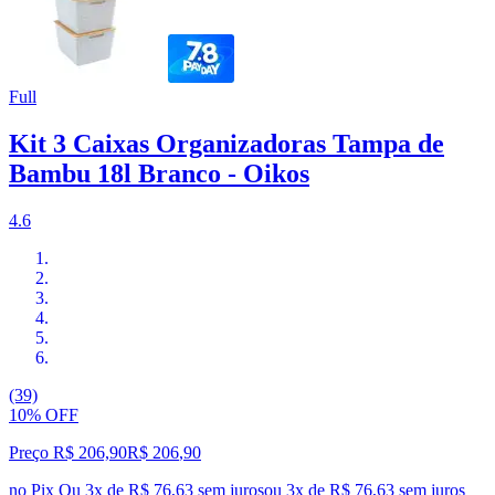
Full
Kit 3 Caixas Organizadoras Tampa de
Bambu 18l Branco - Oikos
4.6
(39)
10% OFF
Preço R$ 206,90
R$
206
,
90
no Pix
Ou 3x de R$ 76,63 sem juros
ou
3
x de
R$ 76,63
sem juros