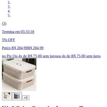
(3)
Termina em
05:33:17
5% OFF
Preço R$ 284,99
R$
284
,
99
no Pix
Ou 4x de R$ 75,00 sem juros
ou
4
x de
R$ 75,00
sem juros
+2