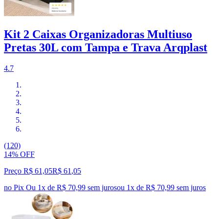
Kit 2 Caixas Organizadoras Multiuso
Pretas 30L com Tampa e Trava Arqplast
4.7
(120)
14% OFF
Preço R$ 61,05
R$
61
,
05
no Pix
Ou 1x de R$ 70,99 sem juros
ou
1
x de
R$ 70,99
sem juros