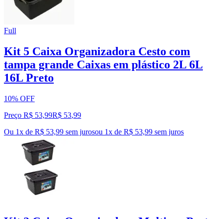
Full
Kit 5 Caixa Organizadora Cesto com
tampa grande Caixas em plástico 2L 6L
16L Preto
10% OFF
Preço R$ 53,99
R$
53
,
99
Ou 1x de R$ 53,99 sem juros
ou
1
x de
R$ 53,99
sem juros