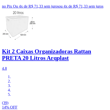
no Pix
Ou 4x de R$ 71,33 sem juros
ou
4
x de
R$ 71,33
sem juros
Kit 2 Caixas Organizadoras Rattan
PRETA 20 Litros Arqplast
4.8
(39)
14% OFF