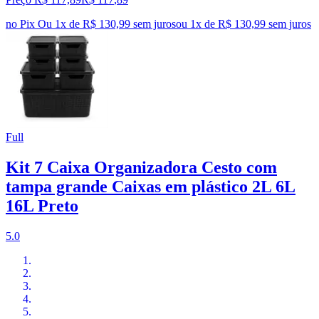
no Pix
Ou 1x de R$ 130,99 sem juros
ou
1
x de
R$ 130,99
sem juros
Full
Kit 7 Caixa Organizadora Cesto com
tampa grande Caixas em plástico 2L 6L
16L Preto
5.0