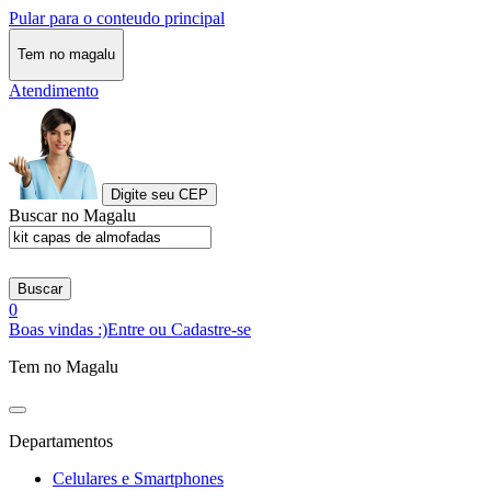
Pular para o conteudo principal
Tem no magalu
Atendimento
Digite seu CEP
Buscar no Magalu
Buscar
0
Boas vindas :)
Entre ou Cadastre-se
Tem no Magalu
Departamentos
Celulares e Smartphones