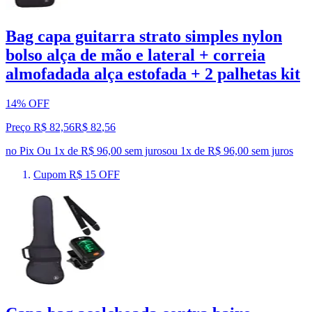
Bag capa guitarra strato simples nylon
bolso alça de mão e lateral + correia
almofadada alça estofada + 2 palhetas kit
14% OFF
Preço R$ 82,56
R$
82
,
56
no Pix
Ou 1x de R$ 96,00 sem juros
ou
1
x de
R$ 96,00
sem juros
Cupom R$ 15 OFF