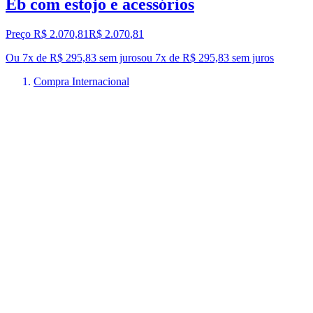
Eb com estojo e acessórios
Preço R$ 2.070,81
R$
2.070
,
81
Ou 7x de R$ 295,83 sem juros
ou
7
x de
R$ 295,83
sem juros
Compra Internacional