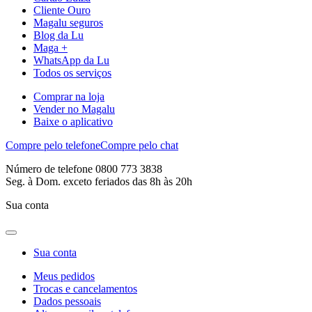
Cliente Ouro
Magalu seguros
Blog da Lu
Maga +
WhatsApp da Lu
Todos os serviços
Comprar na loja
Vender no Magalu
Baixe o aplicativo
Compre pelo telefone
Compre pelo chat
Número de telefone 0800 773 3838
Seg. à Dom. exceto feriados das 8h às 20h
Sua conta
Sua conta
Meus pedidos
Trocas e cancelamentos
Dados pessoais