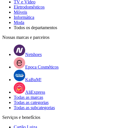
TV e Vídeo
Eletrodomésticos
Móveis
Informática
Moda
Todos os departamentos
Nossas marcas e parceiros
Netshoes
Epoca Cosméticos
KaBuM!
AliExpress
Todas as marcas
Todas as categorias
Todas as subcategorias
Serviços e benefícios
Cartão Luiza