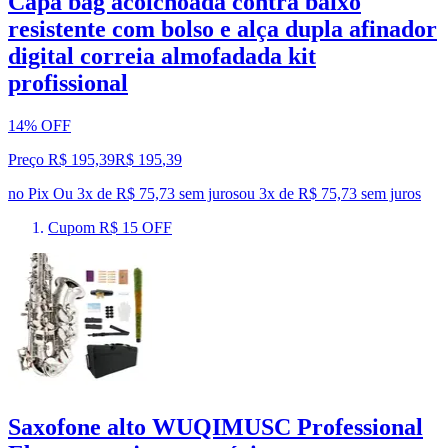
Capa bag acolchoada contra baixo
resistente com bolso e alça dupla afinador
digital correia almofadada kit
profissional
14% OFF
Preço R$ 195,39
R$
195
,
39
no Pix
Ou 3x de R$ 75,73 sem juros
ou
3
x de
R$ 75,73
sem juros
Cupom R$ 15 OFF
Saxofone alto WUQIMUSC Professional