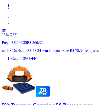
(8)
15% OFF
Preço R$ 266,35
R$
266
,
35
no Pix
Ou 4x de R$ 78,34 sem juros
ou
4
x de
R$ 78,34
sem juros
Cupom 3% OFF