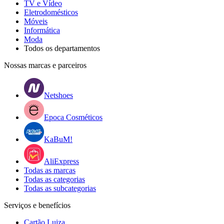
TV e Vídeo
Eletrodomésticos
Móveis
Informática
Moda
Todos os departamentos
Nossas marcas e parceiros
Netshoes
Epoca Cosméticos
KaBuM!
AliExpress
Todas as marcas
Todas as categorias
Todas as subcategorias
Serviços e benefícios
Cartão Luiza