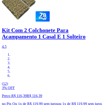
Kit Com 2 Colchonete Para
Acampamento 1 Casal E 1 Solteiro
4.5
(12)
3% OFF
Preço R$ 116,39
R$
116
,
39
no Pix
Ou 1x de R$ 119,99 sem juros
ou
1
x de
R$ 119,99
sem juros