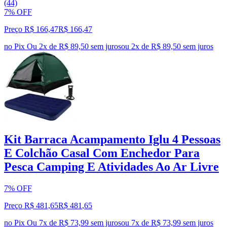
(44)
7% OFF
Preço R$ 166,47
R$
166
,
47
no Pix
Ou 2x de R$ 89,50 sem juros
ou
2
x de
R$ 89,50
sem juros
Kit Barraca Acampamento Iglu 4 Pessoas
E Colchão Casal Com Enchedor Para
Pesca Camping E Atividades Ao Ar Livre
7% OFF
Preço R$ 481,65
R$
481
,
65
no Pix
Ou 7x de R$ 73,99 sem juros
ou
7
x de
R$ 73,99
sem juros