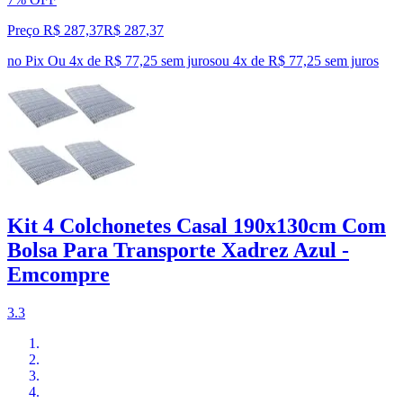
Preço R$ 287,37
R$
287
,
37
no Pix
Ou 4x de R$ 77,25 sem juros
ou
4
x de
R$ 77,25
sem juros
Kit 4 Colchonetes Casal 190x130cm Com
Bolsa Para Transporte Xadrez Azul -
Emcompre
3.3