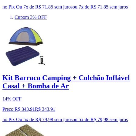
no Pix
Ou 7x de R$ 71,85 sem juros
ou
7
x de
R$ 71,85
sem juros
Cupom 3% OFF
Kit Barraca Camping + Colchão Inflável
Casal + Bomba de Ar
14% OFF
Preço R$ 343,91
R$
343
,
91
no Pix
Ou 5x de R$ 79,98 sem juros
ou
5
x de
R$ 79,98
sem juros