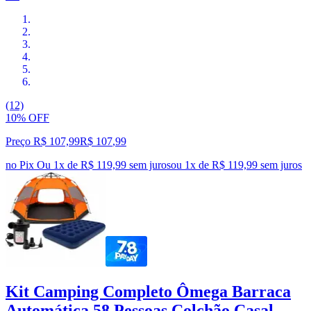
(12)
10% OFF
Preço R$ 107,99
R$
107
,
99
no Pix
Ou 1x de R$ 119,99 sem juros
ou
1
x de
R$ 119,99
sem juros
Kit Camping Completo Ômega Barraca
Automática 58 Pessoas Colchão Casal