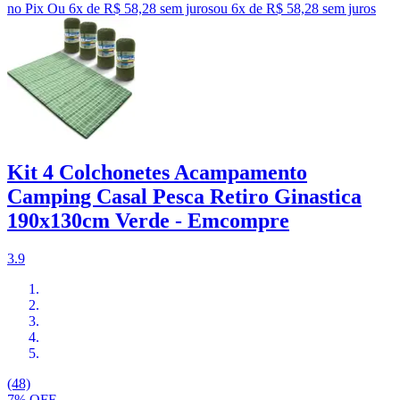
no Pix
Ou 6x de R$ 58,28 sem juros
ou
6
x de
R$ 58,28
sem juros
Kit 4 Colchonetes Acampamento
Camping Casal Pesca Retiro Ginastica
190x130cm Verde - Emcompre
3.9
(48)
7% OFF