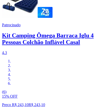
Patrocinado
Kit Camping Ômega Barraca Iglu 4
Pessoas Colchão Inflável Casal
4.3
(6)
15% OFF
Preço R$ 243,10
R$
243
,
10