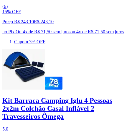
(6)
15% OFF
Preço R$ 243,10
R$
243
,
10
no Pix
Ou 4x de R$ 71,50 sem juros
ou
4
x de
R$ 71,50
sem juros
Cupom 3% OFF
Kit Barraca Camping Iglu 4 Pessoas
2x2m Colchão Casal Inflável 2
Travesseiros Ômega
5.0