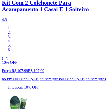
Kit Com 2 Colchonete Para
Acampamento 1 Casal E 1 Solteiro
4.5
(12)
10% OFF
Preço R$ 107,99
R$
107
,
99
no Pix
Ou 1x de R$ 119,99 sem juros
ou
1
x de
R$ 119,99
sem juros
Cupom 10% OFF