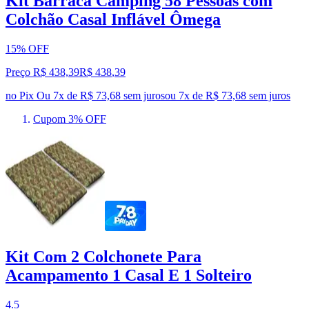
Kit Barraca Camping 58 Pessoas com
Colchão Casal Inflável Ômega
15% OFF
Preço R$ 438,39
R$
438
,
39
no Pix
Ou 7x de R$ 73,68 sem juros
ou
7
x de
R$ 73,68
sem juros
Cupom 3% OFF
Kit Com 2 Colchonete Para
Acampamento 1 Casal E 1 Solteiro
4.5