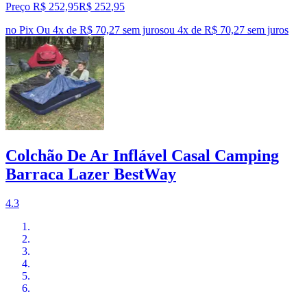
Preço R$ 252,95
R$
252
,
95
no Pix
Ou 4x de R$ 70,27 sem juros
ou
4
x de
R$ 70,27
sem juros
Colchão De Ar Inflável Casal Camping
Barraca Lazer BestWay
4.3