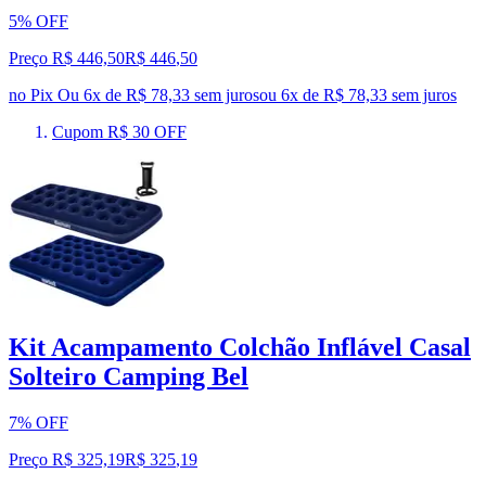
5% OFF
Preço R$ 446,50
R$
446
,
50
no Pix
Ou 6x de R$ 78,33 sem juros
ou
6
x de
R$ 78,33
sem juros
Cupom R$ 30 OFF
Kit Acampamento Colchão Inflável Casal
Solteiro Camping Bel
7% OFF
Preço R$ 325,19
R$
325
,
19