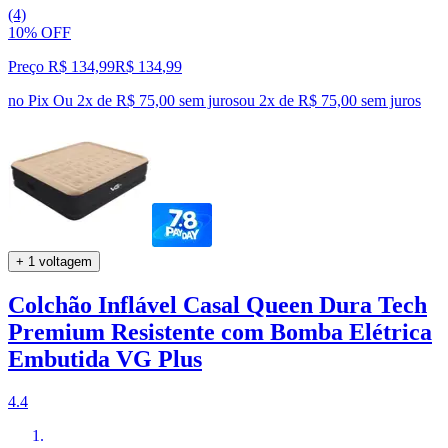
(4)
10% OFF
Preço R$ 134,99
R$
134
,
99
no Pix
Ou 2x de R$ 75,00 sem juros
ou
2
x de
R$ 75,00
sem juros
+ 1 voltagem
Colchão Inflável Casal Queen Dura Tech
Premium Resistente com Bomba Elétrica
Embutida VG Plus
4.4