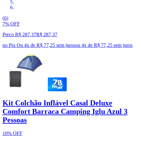
(6)
7% OFF
Preço R$ 287,37
R$
287
,
37
no Pix
Ou 4x de R$ 77,25 sem juros
ou
4
x de
R$ 77,25
sem juros
Kit Colchão Inflável Casal Deluxe
Comfort Barraca Camping Iglu Azul 3
Pessoas
10% OFF