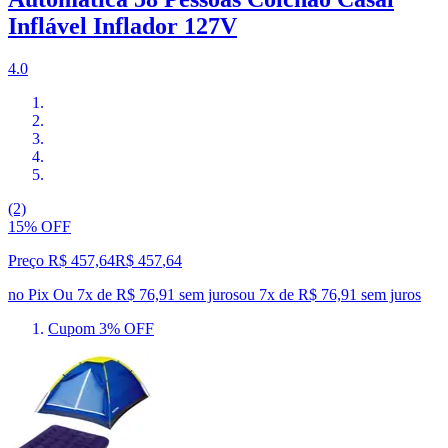
Inflável Inflador 127V
4.0
(2)
15% OFF
Preço R$ 457,64
R$
457
,
64
no Pix
Ou 7x de R$ 76,91 sem juros
ou
7
x de
R$ 76,91
sem juros
Cupom 3% OFF