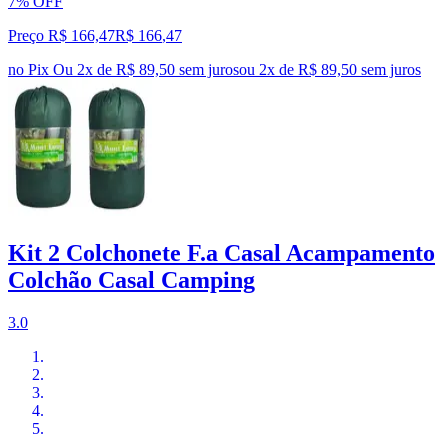
7% OFF
Preço R$ 166,47
R$
166
,
47
no Pix
Ou 2x de R$ 89,50 sem juros
ou
2
x de
R$ 89,50
sem juros
Kit 2 Colchonete F.a Casal Acampamento
Colchão Casal Camping
3.0