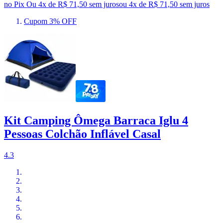
no Pix
Ou 4x de R$ 71,50 sem juros
ou
4
x de
R$ 71,50
sem juros
Cupom 3% OFF
Kit Camping Ômega Barraca Iglu 4
Pessoas Colchão Inflável Casal
4.3