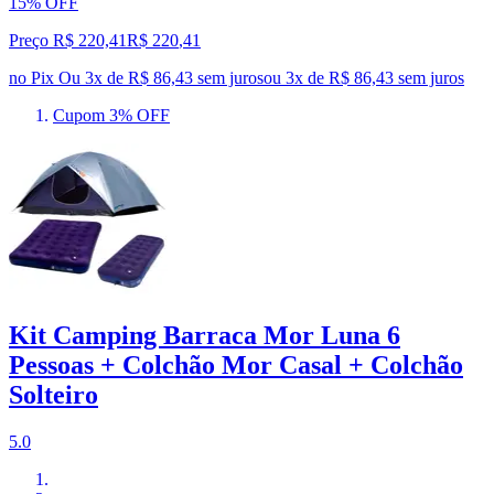
15% OFF
Preço R$ 220,41
R$
220
,
41
no Pix
Ou 3x de R$ 86,43 sem juros
ou
3
x de
R$ 86,43
sem juros
Cupom 3% OFF
Kit Camping Barraca Mor Luna 6
Pessoas + Colchão Mor Casal + Colchão
Solteiro
5.0