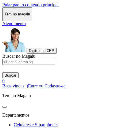
Pular para o conteudo principal
Tem no magalu
Atendimento
Digite seu CEP
Buscar no Magalu
Buscar
0
Boas vindas :)
Entre ou Cadastre-se
Tem no Magalu
Departamentos
Celulares e Smartphones