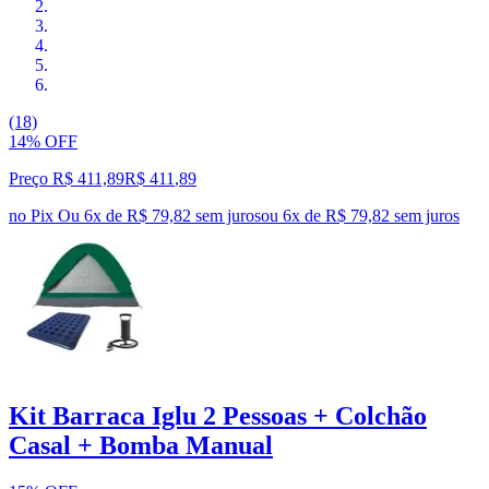
(18)
14% OFF
Preço R$ 411,89
R$
411
,
89
no Pix
Ou 6x de R$ 79,82 sem juros
ou
6
x de
R$ 79,82
sem juros
Kit Barraca Iglu 2 Pessoas + Colchão
Casal + Bomba Manual