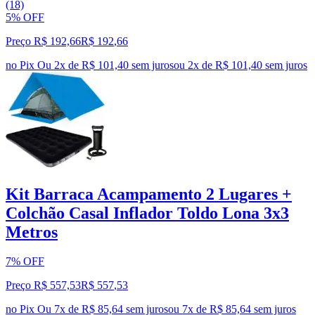
(18)
5% OFF
Preço R$ 192,66
R$
192
,
66
no Pix
Ou 2x de R$ 101,40 sem juros
ou
2
x de
R$ 101,40
sem juros
Kit Barraca Acampamento 2 Lugares +
Colchão Casal Inflador Toldo Lona 3x3
Metros
7% OFF
Preço R$ 557,53
R$
557
,
53
no Pix
Ou 7x de R$ 85,64 sem juros
ou
7
x de
R$ 85,64
sem juros