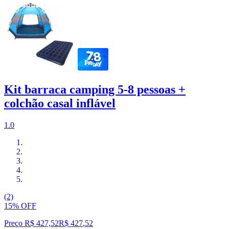
Kit barraca camping 5-8 pessoas +
colchão casal inflável
1.0
(2)
15% OFF
Preço R$ 427,52
R$
427
,
52