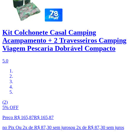
Kit Colchonete Casal Camping
Acampamento + 2 Travesseiros Camping
Viagem Pescaria Dobrável Compacto
5.0
(2)
5% OFF
Preço R$ 165,87
R$
165
,
87
no Pix
Ou 2x de R$ 87,30 sem juros
ou
2
x de
R$ 87,30
sem juros