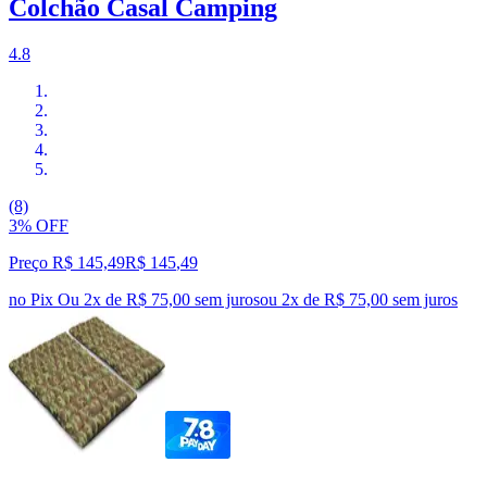
Colchão Casal Camping
4.8
(8)
3% OFF
Preço R$ 145,49
R$
145
,
49
no Pix
Ou 2x de R$ 75,00 sem juros
ou
2
x de
R$ 75,00
sem juros