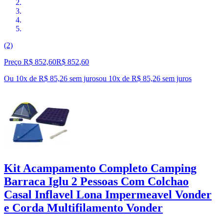
(2)
Preço R$ 852,60
R$
852
,
60
Ou 10x de R$ 85,26 sem juros
ou
10
x de
R$ 85,26
sem juros
Kit Acampamento Completo Camping
Barraca Iglu 2 Pessoas Com Colchao
Casal Inflavel Lona Impermeavel Vonder
e Corda Multifilamento Vonder