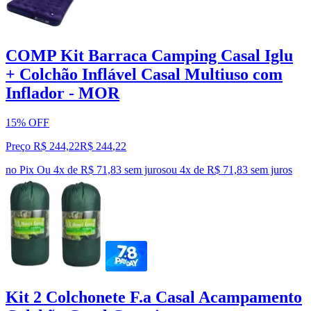
COMP Kit Barraca Camping Casal Iglu
+ Colchão Inflável Casal Multiuso com
Inflador - MOR
15% OFF
Preço R$ 244,22
R$
244
,
22
no Pix
Ou 4x de R$ 71,83 sem juros
ou
4
x de
R$ 71,83
sem juros
Kit 2 Colchonete F.a Casal Acampamento