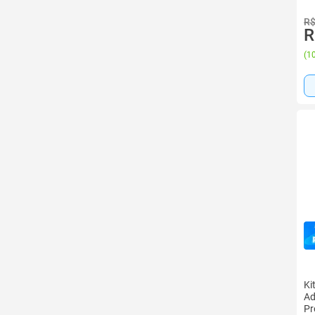
R$
R
(
10
Ki
Ad
Pr