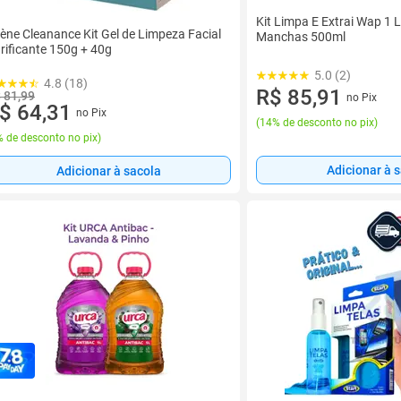
Kit Limpa E Extrai Wap 1 
ène Cleanance Kit Gel de Limpeza Facial
Manchas 500ml
rificante 150g + 40g
5.0 (2)
4.8 (18)
R$ 85,91
 81,99
no Pix
$ 64,31
no Pix
(
14% de desconto no pix
)
 de desconto no pix
)
Adicionar à 
Adicionar à sacola