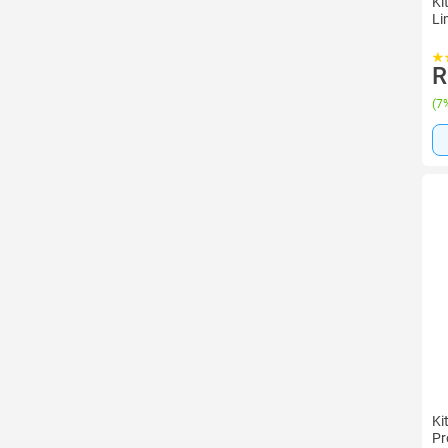
Ki
Li
R
(
7%
Ki
Pr