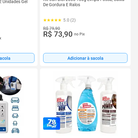
2 Unidades Gel
De Gordura E Ralos
5.0 (2)
R$ 79,90
R$ 73,90
no Pix
x
sacola
Adicionar à sacola