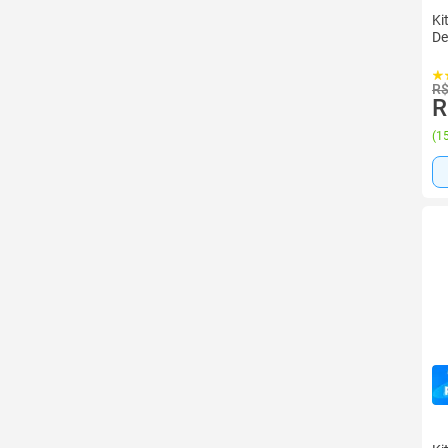
Ki
De
R$
R
(
15