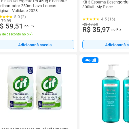
t Finish Detergente Pó 450g E Secante
Kit 3 Espuma Desengordur
rilhantador 250ml Lava Louças -
300Ml - My Place
iginal - Validade 2028
5.0 (2)
4.5 (16)
 79,99
R$ 47,50
$ 59,51
no Pix
R$ 35,97
no Pix
 de desconto no pix
)
Adicionar à sacola
Adicionar à 
Full