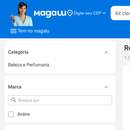
Buscar n
Digite seu CEP
Buscar
Tem no magalu
R
Categoria
1.
Beleza e Perfumaria
Marca
pesquisar
por
filtro
Avène