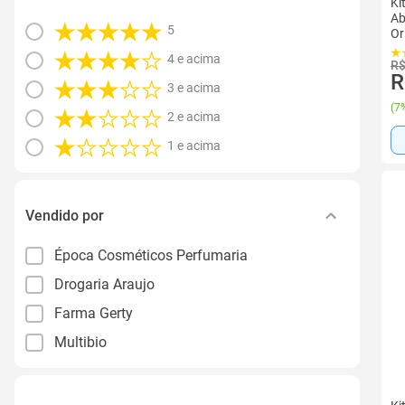
Ki
Ab
5
Or
4 e acima
R$
R
3 e acima
(
7%
2 e acima
1 e acima
Vendido por
Época Cosméticos Perfumaria
Drogaria Araujo
Farma Gerty
Multibio