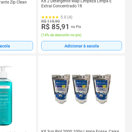
Kit 2 Detergente Wap Limpeza Limpa E
ante Zip Clean
Extrai Concentrado 1lt
5.0 (4)
R$ 119,90
R$ 85,91
no Pix
(
14% de desconto no pix
)
sacola
Adicionar à sacola
Kit 3un Biol 2000 100g Limpa Fossa, Caixa