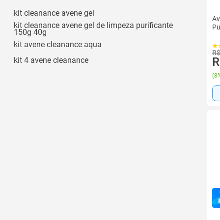
kit cleanance avene gel
Av
kit cleanance avene gel de limpeza purificante
Pu
150g 40g
kit avene cleanance aqua
R$
R
kit 4 avene cleanance
(
8%