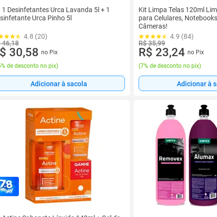
t 1 Desinfetantes Urca Lavanda 5l + 1
Kit Limpa Telas 120ml Li
sinfetante Urca Pinho 5l
para Celulares, Notebooks
Câmeras!
4.8 (20)
4.9 (84)
 46,18
R$ 35,99
$ 30,58
R$ 23,24
no Pix
no Pix
% de desconto no pix
)
(
7% de desconto no pix
)
Adicionar à sacola
Adicionar à 