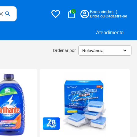
0
Boas vindas :)
Entre ou Cadastre-se
Atendimento
Ordenar por