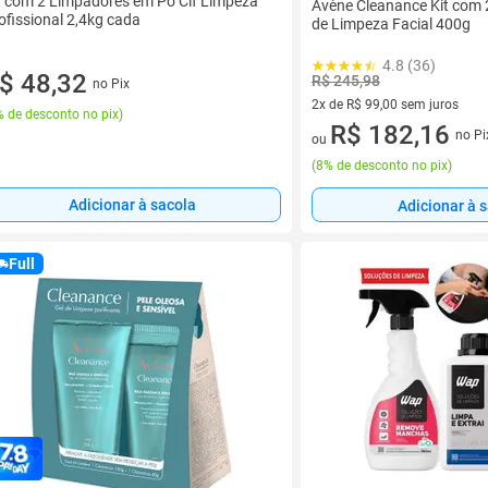
t com 2 Limpadores em Pó Cif Limpeza
Avène Cleanance Kit com 
ofissional 2,4kg cada
de Limpeza Facial 400g
4.8 (36)
$ 48,32
R$ 245,98
no Pix
2x de R$ 99,00 sem juros
 de desconto no pix
)
2 vez de R$ 99,00 sem juros
R$ 182,16
no Pi
ou
(
8% de desconto no pix
)
Adicionar à sacola
Adicionar à 
Full