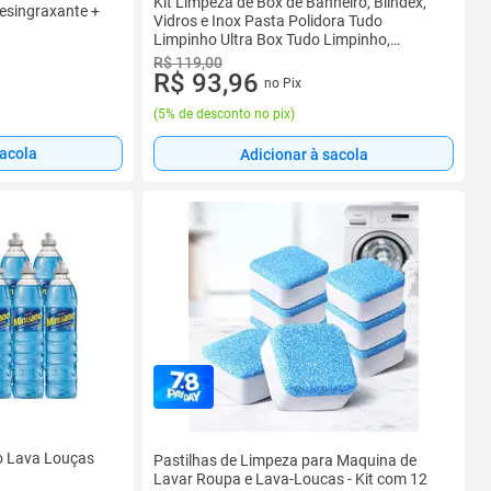
Kit Limpeza de Box de Banheiro, Blindex,
esingraxante +
Vidros e Inox Pasta Polidora Tudo
Limpinho Ultra Box Tudo Limpinho,
Suporte LT 22cm, Fibra Branca
R$ 119,00
R$ 93,96
no Pix
(
5% de desconto no pix
)
sacola
Adicionar à sacola
o Lava Louças
Pastilhas de Limpeza para Maquina de
Lavar Roupa e Lava-Loucas - Kit com 12