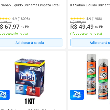
t Sabão Líquido Brilhante Limpeza Total
Kit Sabão Líquido Brilhan
4.9 (18098)
4.9 (1988)
 149,80
R$ 109,80
$ 67,97
R$ 49,49
no Pix
no Pix
 de desconto no pix
)
(
1% de desconto no pix
)
Adicionar à sacola
Adicionar à 