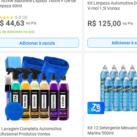
t Actine Sabonete Líquido 140ml + Gel de
Kit Limpeza Automotiva D
mpeza 60ml
V-mol 1,5l Vonixx
5.0 (3)
$ 44,63
R$ 125,00
no Pix
no Pix
 de desconto no pix
)
Adicionar à 
Adicionar à sacola
Kit 12 Detergente Minuan
t Lavagem Completa Automotiva
Marine 500ml
ofissional Produtos Vonixx