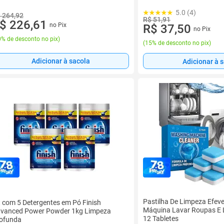
5.0 (4)
 264,92
R$ 51,91
$ 226,61
no Pix
R$ 37,50
no Pix
% de desconto no pix
)
(
15% de desconto no pix
)
Adicionar à sacola
Adicionar à 
Pastilha De Limpeza Efev
t com 5 Detergentes em Pó Finish
Máquina Lavar Roupas E 
vanced Power Powder 1kg Limpeza
12 Tabletes
ofunda