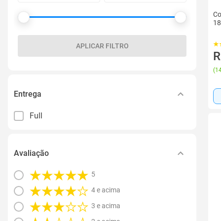
Co
1
APLICAR FILTRO
R
(
14
Entrega
Full
Avaliação
5
4 e acima
3 e acima