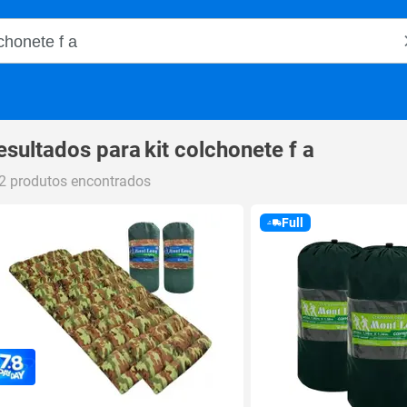
o Magalu
esultados para
kit colchonete f a
2 produtos encontrados
Full