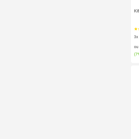
Ki
3x
3 v
o
(
7%