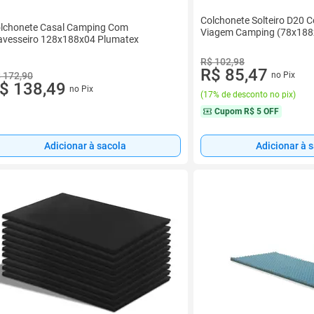
Colchonete Solteiro D20 C
lchonete Casal Camping Com
Viagem Camping (78x188x4
avesseiro 128x188x04 Plumatex
R$ 102,98
R$ 85,47
 172,90
no Pix
$ 138,49
no Pix
(
17% de desconto no pix
)
Cupom
R$ 5 OFF
Adicionar à 
Adicionar à sacola