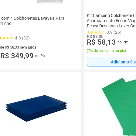
Kit Camping Colchonete C
t com 4 Colchonetes Lavaveis Para
Acampamento Férias Viage
rrinho
Pesca Descanso Lazer C
Dobrável Fácil Transporte 
3.9 (26)
R$ 89,00
4.8 (32)
R$ 58,13
no Pix
 de R$ 58,33 sem juros
(
7% de desconto no pix
)
ez de R$ 58,33 sem juros
R$ 349,99
no Pix
u
Adicionar à 