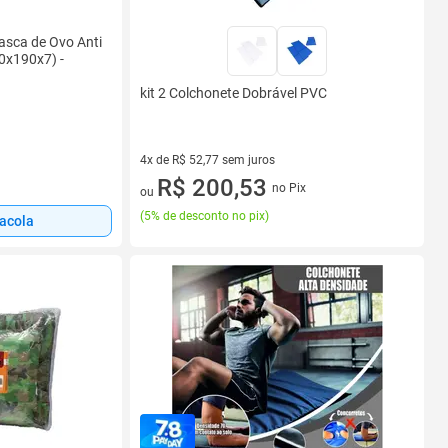
asca de Ovo Anti
80x190x7) -
kit 2 Colchonete Dobrável PVC
4x de R$ 52,77 sem juros
4 vez de R$ 52,77 sem juros
R$ 200,53
no Pix
ou
(
5% de desconto no pix
)
sacola