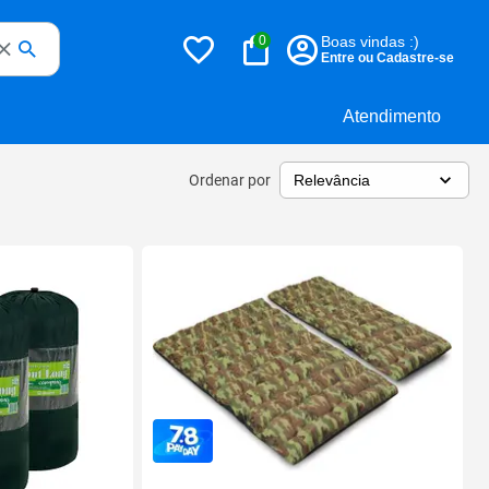
0
Boas vindas :)
Entre ou Cadastre-se
Atendimento
Ordenar por