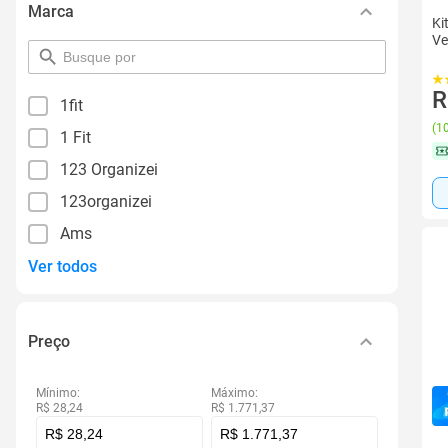
Marca
Ki
Ve
pesquisar
por
filtro
R
1fit
(
10
1 Fit
123 Organizei
123organizei
Ams
Ver todos
Preço
Mínimo:
Máximo:
R$ 28,24
R$ 1.771,37