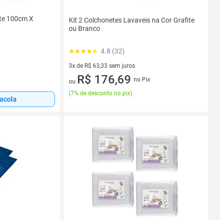
ete 100cm X
Kit 2 Colchonetes Lavaveis na Cor Grafite
ou Branco
4.8 (32)
3x de R$ 63,33 sem juros
3 vez de R$ 63,33 sem juros
R$ 176,69
no Pix
ou
(
7% de desconto no pix
)
sacola