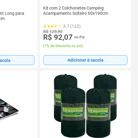
Kit com 2 Colchonetes Camping
nt Long para
Acampamento Solteiro 60x190cm
0cm
3.7 (122)
R$ 129,90
R$ 92,07
no Pix
(
7% de desconto no pix
)
Adicionar à sacola
sacola