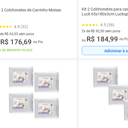
Kit 2 Colchonetes para c
t 2 Colchonetes de Carrinho Moises
Luck 65x180x3cm Lucks
4.5 (38)
4.8 (32)
2x de R$ 92,50 sem juros
 de R$ 63,33 sem juros
2 vez de R$ 92,50 sem juros
R$ 184,99
no Pi
ez de R$ 63,33 sem juros
R$ 176,69
ou
no Pix
u
 de desconto no pix
)
Adicionar à 