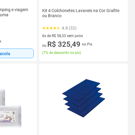
amping e viagem
Kit 4 Colchonetes Lavaveis na Cor Grafite
puma
ou Branco
4.8 (32)
6x de R$ 58,33 sem juros
x
6 vez de R$ 58,33 sem juros
R$ 325,49
no Pix
ou
(
7% de desconto no pix
)
sacola