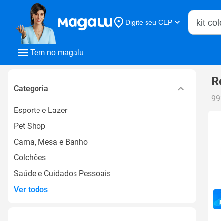
Buscar n
Digite seu CEP
Buscar
Tem no magalu
R
Categoria
99
Esporte e Lazer
Pet Shop
Cama, Mesa e Banho
Colchões
Saúde e Cuidados Pessoais
Ver todos