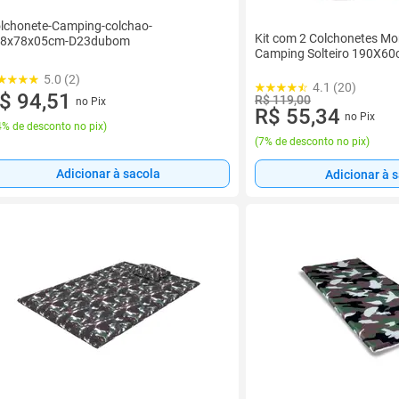
lchonete-Camping-colchao-
Kit com 2 Colchonetes Mo
88x78x05cm-D23dubom
Camping Solteiro 190X6
5.0 (2)
4.1 (20)
$ 94,51
R$ 119,00
no Pix
R$ 55,34
no Pix
% de desconto no pix
)
(
7% de desconto no pix
)
Adicionar à sacola
Adicionar à 