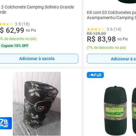
t 2 Colchonete Camping Solteiro Grande
rde
Kit com 03 Colchonetes p
Acampamento/Camping So
3.9 (18)
$ 62,99
3.6 (14)
no Pix
R$ 129,00
R$ 83,98
% de desconto no pix
)
no Pix
Cupom
10% OFF
(
7% de desconto no pix
)
Adicionar à sacola
Adicionar à 
Full