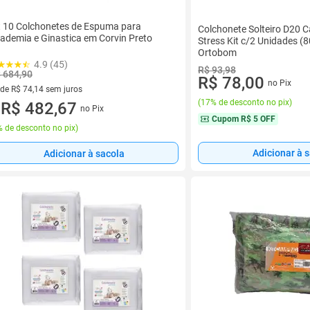
t 10 Colchonetes de Espuma para
Colchonete Solteiro D20 C
ademia e Ginastica em Corvin Preto
Stress Kit c/2 Unidades (
Ortobom
4.9 (45)
R$ 93,98
 684,90
R$ 78,00
no Pix
 de R$ 74,14 sem juros
(
17% de desconto no pix
)
ez de R$ 74,14 sem juros
R$ 482,67
no Pix
u
Cupom
R$ 5 OFF
 de desconto no pix
)
Adicionar à 
Adicionar à sacola