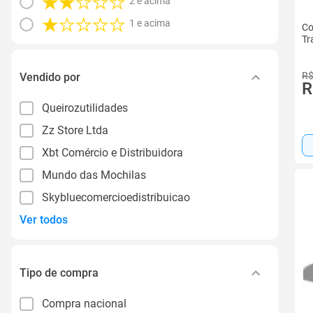
2 e acima
1 e acima
Co
Tr
R$
Vendido por
R
Queirozutilidades
Zz Store Ltda
Xbt Comércio e Distribuidora
Mundo das Mochilas
Skybluecomercioedistribuicao
Ver todos
Tipo de compra
Compra nacional