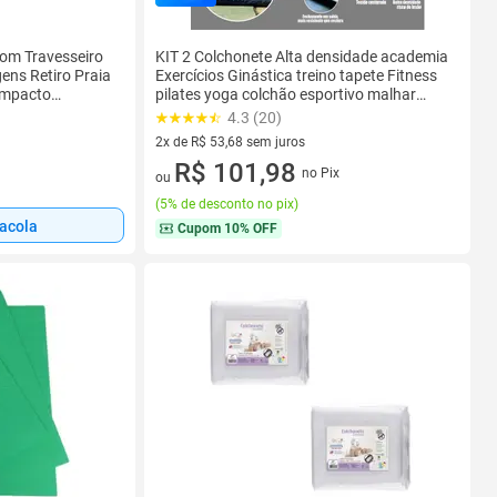
om Travesseiro
KIT 2 Colchonete Alta densidade academia
ns Retiro Praia
Exercícios Ginástica treino tapete Fitness
ompacto
pilates yoga colchão esportivo malhar
Portátil Leve
impermeável malhação
4.3 (20)
2x de R$ 53,68 sem juros
2 vez de R$ 53,68 sem juros
R$ 101,98
no Pix
ou
(
5% de desconto no pix
)
sacola
Cupom
10% OFF