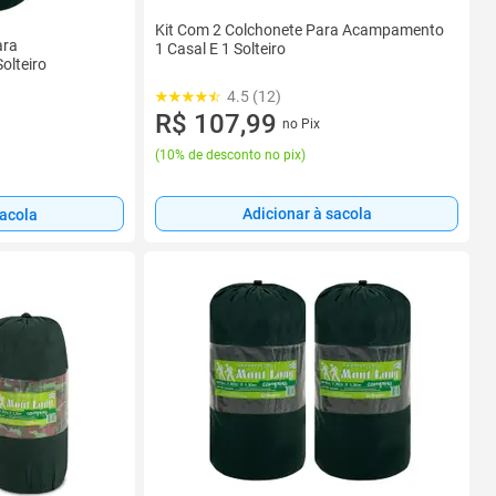
Kit Com 2 Colchonete Para Acampamento
ara
1 Casal E 1 Solteiro
lteiro
4.5 (12)
R$ 107,99
no Pix
(
10% de desconto no pix
)
Adicionar à sacola
sacola