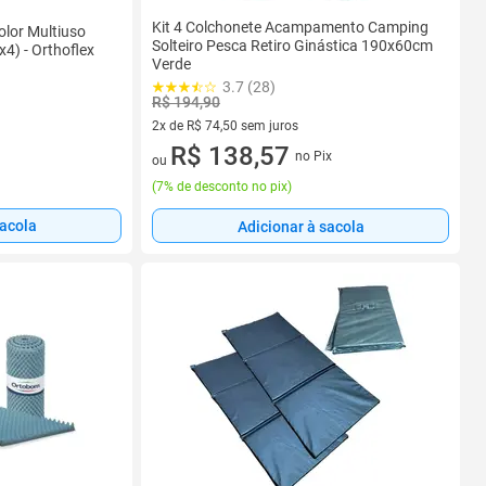
Kit 4 Colchonete Acampamento Camping
olor Multiuso
Solteiro Pesca Retiro Ginástica 190x60cm
) - Orthoflex
Verde
3.7 (28)
R$ 194,90
2x de R$ 74,50 sem juros
2 vez de R$ 74,50 sem juros
R$ 138,57
no Pix
ou
(
7% de desconto no pix
)
sacola
Adicionar à sacola