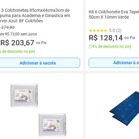
t 3 Colchonetes 85cmx44cmx3cm de
Kit 6 Colchonete Eva Tap
puma para Academia e Ginastica em
50cm X 10mm Verde
rvin Azul- BF Colchões
 279,90
5.0 (2)
 de R$ 73,00 sem juros
R$ 128,14
no Pix
ez de R$ 73,00 sem juros
R$ 203,67
no Pix
u
(
14% de desconto no pix
)
 de desconto no pix
)
Adicionar à 
Adicionar à sacola