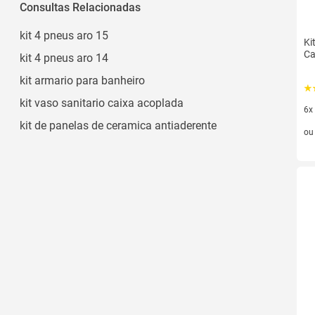
Preto
Consultas Relacionadas
Rosa
kit 4 pneus aro 15
Ki
Branco
Ca
kit 4 pneus aro 14
Vermelho
kit armario para banheiro
Ver todos
kit vaso sanitario caixa acoplada
6x
kit de panelas de ceramica antiaderente
6 v
o