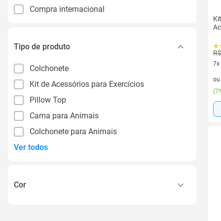
Compra internacional
Ki
Ac
Tipo de produto
R$
7x
Colchonete
7 v
o
Kit de Acessórios para Exercícios
(
7%
Pillow Top
Cama para Animais
Colchonete para Animais
Ver todos
Cor
Azul