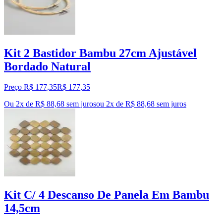
Kit 2 Bastidor Bambu 27cm Ajustável
Bordado Natural
Preço R$ 177,35
R$
177
,
35
Ou 2x de R$ 88,68 sem juros
ou
2
x de
R$ 88,68
sem juros
Kit C/ 4 Descanso De Panela Em Bambu
14,5cm