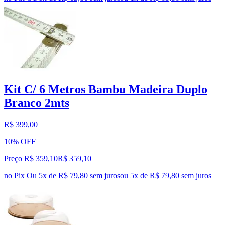
Kit C/ 6 Metros Bambu Madeira Duplo
Branco 2mts
R$ 399,00
10% OFF
Preço R$ 359,10
R$
359
,
10
no Pix
Ou 5x de R$ 79,80 sem juros
ou
5
x de
R$ 79,80
sem juros