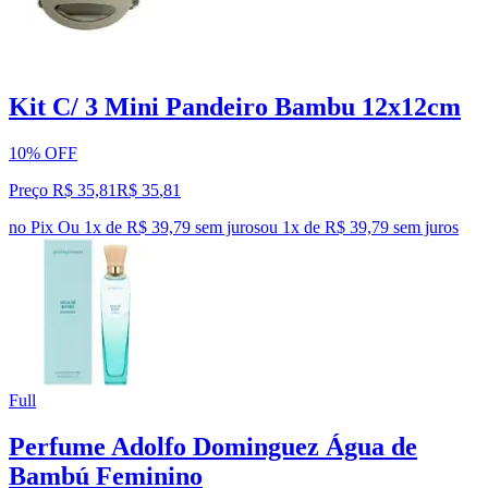
Kit C/ 3 Mini Pandeiro Bambu 12x12cm
10% OFF
Preço R$ 35,81
R$
35
,
81
no Pix
Ou 1x de R$ 39,79 sem juros
ou
1
x de
R$ 39,79
sem juros
Full
Perfume Adolfo Dominguez Água de
Bambú Feminino