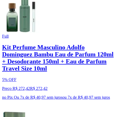
Full
Kit Perfume Masculino Adolfo
Dominguez Bambu Eau de Parfum 120ml
+ Desodorante 150ml + Eau de Parfum
Travel Size 10ml
5% OFF
Preço R$ 272,42
R$
272
,
42
no Pix
Ou 7x de R$ 40,97 sem juros
ou
7
x de
R$ 40,97
sem juros