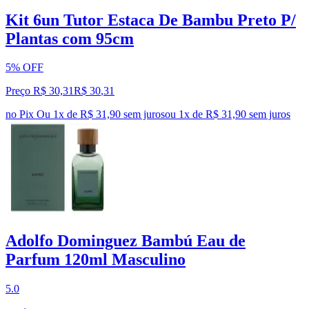
Kit 6un Tutor Estaca De Bambu Preto P/
Plantas com 95cm
5% OFF
Preço R$ 30,31
R$
30
,
31
no Pix
Ou 1x de R$ 31,90 sem juros
ou
1
x de
R$ 31,90
sem juros
Adolfo Dominguez Bambú Eau de
Parfum 120ml Masculino
5.0