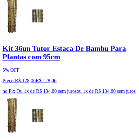
Kit 36un Tutor Estaca De Bambu Para
Plantas com 95cm
5% OFF
Preço R$ 128,06
R$
128
,
06
no Pix
Ou 1x de R$ 134,80 sem juros
ou
1
x de
R$ 134,80
sem juros