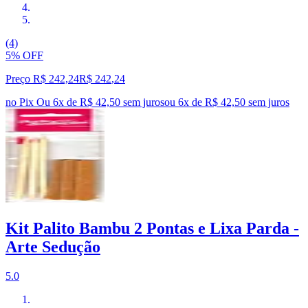
(4)
5% OFF
Preço R$ 242,24
R$
242
,
24
no Pix
Ou 6x de R$ 42,50 sem juros
ou
6
x de
R$ 42,50
sem juros
Kit Palito Bambu 2 Pontas e Lixa Parda -
Arte Sedução
5.0