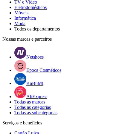
TV e Vídeo
Eletrodomésticos
Móveis
Informática
Moda
Todos os departamentos
Nossas marcas e parceiros
Netshoes
Epoca Cosméticos
KaBuM!
AliExpress
Todas as marcas
Todas as categorias
Todas as subcategorias
Serviços e benefícios
Cartão Luiza