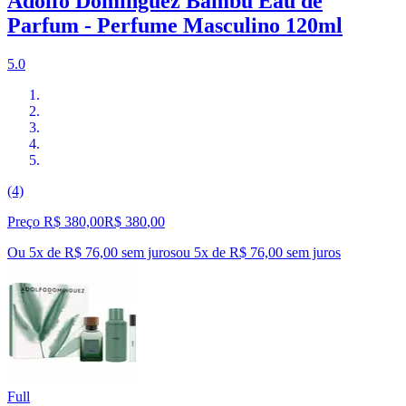
Adolfo Dominguez Bambu Eau de
Parfum - Perfume Masculino 120ml
5.0
(4)
Preço R$ 380,00
R$
380
,
00
Ou 5x de R$ 76,00 sem juros
ou
5
x de
R$ 76,00
sem juros
Full