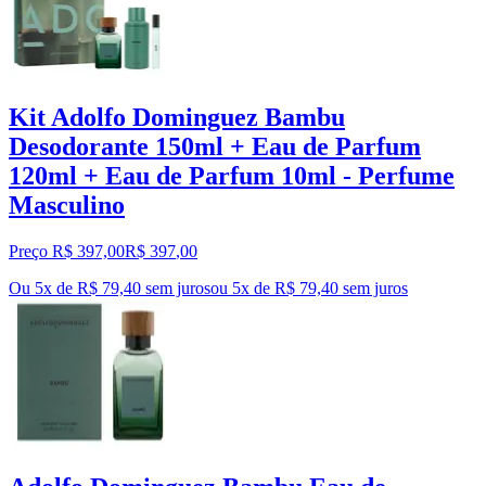
Kit Adolfo Dominguez Bambu
Desodorante 150ml + Eau de Parfum
120ml + Eau de Parfum 10ml - Perfume
Masculino
Preço R$ 397,00
R$
397
,
00
Ou 5x de R$ 79,40 sem juros
ou
5
x de
R$ 79,40
sem juros