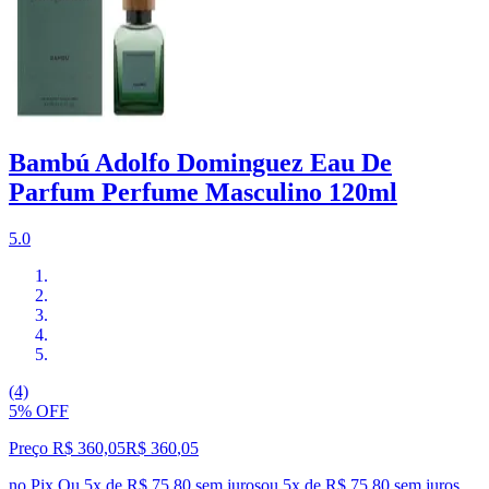
Bambú Adolfo Dominguez Eau De
Parfum Perfume Masculino 120ml
5.0
(4)
5% OFF
Preço R$ 360,05
R$
360
,
05
no Pix
Ou 5x de R$ 75,80 sem juros
ou
5
x de
R$ 75,80
sem juros