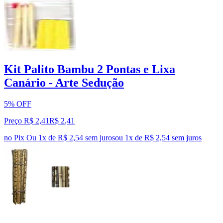
Kit Palito Bambu 2 Pontas e Lixa
Canário - Arte Sedução
5% OFF
Preço R$ 2,41
R$
2
,
41
no Pix
Ou 1x de R$ 2,54 sem juros
ou
1
x de
R$ 2,54
sem juros