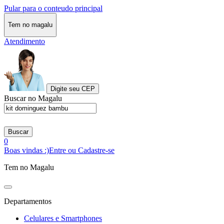
Pular para o conteudo principal
Tem no magalu
Atendimento
Digite seu CEP
Buscar no Magalu
Buscar
0
Boas vindas :)
Entre ou Cadastre-se
Tem no Magalu
Departamentos
Celulares e Smartphones