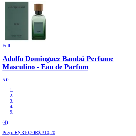
Full
Adolfo Dominguez Bambú Perfume
Masculino - Eau de Parfum
5.0
(4)
Preço R$ 310,20
R$
310
,
20