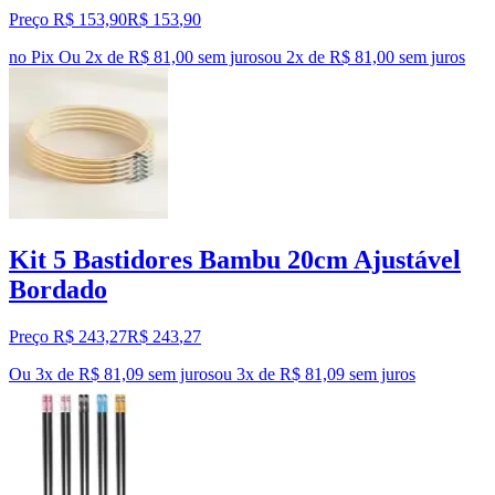
Preço R$ 153,90
R$
153
,
90
no Pix
Ou 2x de R$ 81,00 sem juros
ou
2
x de
R$ 81,00
sem juros
Kit 5 Bastidores Bambu 20cm Ajustável
Bordado
Preço R$ 243,27
R$
243
,
27
Ou 3x de R$ 81,09 sem juros
ou
3
x de
R$ 81,09
sem juros