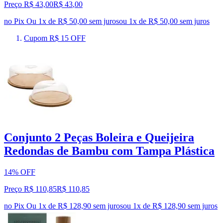
Preço R$ 43,00
R$
43
,
00
no Pix
Ou 1x de R$ 50,00 sem juros
ou
1
x de
R$ 50,00
sem juros
Cupom R$ 15 OFF
Conjunto 2 Peças Boleira e Queijeira
Redondas de Bambu com Tampa Plástica
14% OFF
Preço R$ 110,85
R$
110
,
85
no Pix
Ou 1x de R$ 128,90 sem juros
ou
1
x de
R$ 128,90
sem juros