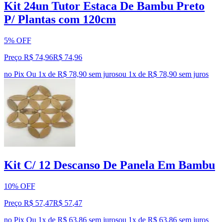
Kit 24un Tutor Estaca De Bambu Preto
P/ Plantas com 120cm
5% OFF
Preço R$ 74,96
R$
74
,
96
no Pix
Ou 1x de R$ 78,90 sem juros
ou
1
x de
R$ 78,90
sem juros
Kit C/ 12 Descanso De Panela Em Bambu
10% OFF
Preço R$ 57,47
R$
57
,
47
no Pix
Ou 1x de R$ 63,86 sem juros
ou
1
x de
R$ 63,86
sem juros