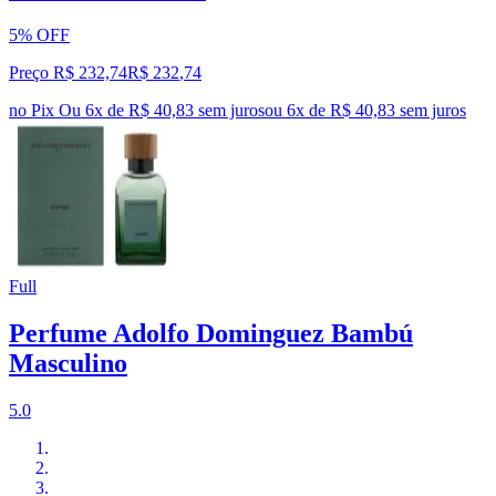
5% OFF
Preço R$ 232,74
R$
232
,
74
no Pix
Ou 6x de R$ 40,83 sem juros
ou
6
x de
R$ 40,83
sem juros
Full
Perfume Adolfo Dominguez Bambú
Masculino
5.0