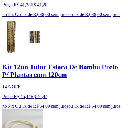
Preço R$ 41,28
R$
41
,
28
no Pix
Ou 1x de R$ 48,00 sem juros
ou
1
x de
R$ 48,00
sem juros
Kit 12un Tutor Estaca De Bambu Preto
P/ Plantas com 120cm
14% OFF
Preço R$ 46,44
R$
46
,
44
no Pix
Ou 1x de R$ 54,00 sem juros
ou
1
x de
R$ 54,00
sem juros