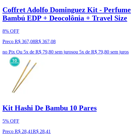
Coffret Adolfo Dominguez Kit - Perfume
Bambú EDP + Deocolônia + Travel Size
8% OFF
Preço R$ 367,08
R$
367
,
08
no Pix
Ou 5x de R$ 79,80 sem juros
ou
5
x de
R$ 79,80
sem juros
Kit Hashi De Bambu 10 Pares
5% OFF
Preço R$ 28,41
R$
28
,
41