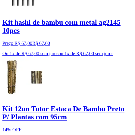
Kit hashi de bambu com metal ag2145
10pcs
Preço R$ 67,00
R$
67
,
00
Ou 1x de R$ 67,00 sem juros
ou
1
x de
R$ 67,00
sem juros
Kit 12un Tutor Estaca De Bambu Preto
P/ Plantas com 95cm
14% OFF