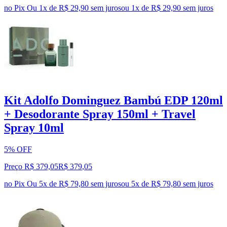
no Pix
Ou 1x de R$ 29,90 sem juros
ou
1
x de
R$ 29,90
sem juros
Kit Adolfo Dominguez Bambú EDP 120ml
+ Desodorante Spray 150ml + Travel
Spray 10ml
5% OFF
Preço R$ 379,05
R$
379
,
05
no Pix
Ou 5x de R$ 79,80 sem juros
ou
5
x de
R$ 79,80
sem juros