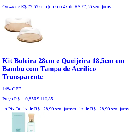
Ou 4x de R$ 77,55 sem juros
ou
4
x de
R$ 77,55
sem juros
Kit Boleira 28cm e Queijeira 18,5cm em
Bambu com Tampa de Acrílico
Transparente
14% OFF
Preço R$ 110,85
R$
110
,
85
no Pix
Ou 1x de R$ 128,90 sem juros
ou
1
x de
R$ 128,90
sem juros