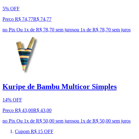
5% OFF
Preço R$ 74,77
R$
74
,
77
no Pix
Ou 1x de R$ 78,70 sem juros
ou
1
x de
R$ 78,70
sem juros
Kuripe de Bambu Multicor Simples
14% OFF
Preço R$ 43,00
R$
43
,
00
no Pix
Ou 1x de R$ 50,00 sem juros
ou
1
x de
R$ 50,00
sem juros
Cupom R$ 15 OFF