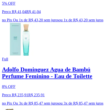
5% OFF
Preço R$ 41,04
R$
41
,
04
no Pix
Ou 1x de R$ 43,20 sem juros
ou
1
x de
R$ 43,20
sem juros
Full
Adolfo Dominguez Agua de Bambú
Perfume Feminino - Eau de Toilette
8% OFF
Preço R$ 235,91
R$
235
,
91
no Pix
Ou 3x de R$ 85,47 sem juros
ou
3
x de
R$ 85,47
sem juros