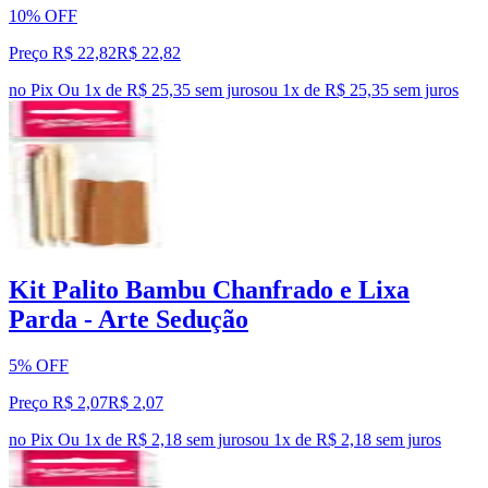
10% OFF
Preço R$ 22,82
R$
22
,
82
no Pix
Ou 1x de R$ 25,35 sem juros
ou
1
x de
R$ 25,35
sem juros
Kit Palito Bambu Chanfrado e Lixa
Parda - Arte Sedução
5% OFF
Preço R$ 2,07
R$
2
,
07
no Pix
Ou 1x de R$ 2,18 sem juros
ou
1
x de
R$ 2,18
sem juros