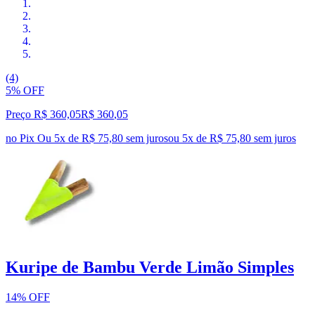
(4)
5% OFF
Preço R$ 360,05
R$
360
,
05
no Pix
Ou 5x de R$ 75,80 sem juros
ou
5
x de
R$ 75,80
sem juros
Kuripe de Bambu Verde Limão Simples
14% OFF