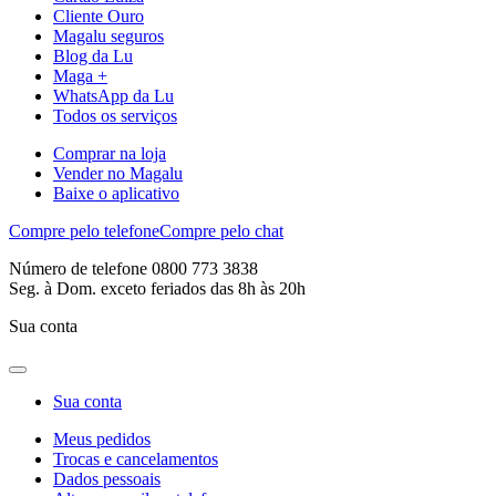
Cliente Ouro
Magalu seguros
Blog da Lu
Maga +
WhatsApp da Lu
Todos os serviços
Comprar na loja
Vender no Magalu
Baixe o aplicativo
Compre pelo telefone
Compre pelo chat
Número de telefone 0800 773 3838
Seg. à Dom. exceto feriados das 8h às 20h
Sua conta
Sua conta
Meus pedidos
Trocas e cancelamentos
Dados pessoais