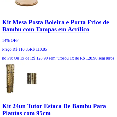
Kit Mesa Posta Boleira e Porta Frios de
Bambu com Tampas em Acrílico
14% OFF
Preço R$ 110,85
R$
110
,
85
no Pix
Ou 1x de R$ 128,90 sem juros
ou
1
x de
R$ 128,90
sem juros
Kit 24un Tutor Estaca De Bambu Para
Plantas com 95cm