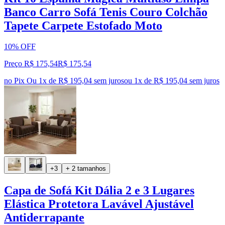
Banco Carro Sofá Tenis Couro Colchão
Tapete Carpete Estofado Moto
10% OFF
Preço R$ 175,54
R$
175
,
54
no Pix
Ou 1x de R$ 195,04 sem juros
ou
1
x de
R$ 195,04
sem juros
+3
+ 2 tamanhos
Capa de Sofá Kit Dália 2 e 3 Lugares
Elástica Protetora Lavável Ajustável
Antiderrapante