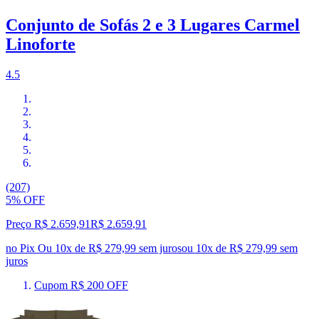
Conjunto de Sofás 2 e 3 Lugares Carmel
Linoforte
4.5
(207)
5% OFF
Preço R$ 2.659,91
R$
2.659
,
91
no Pix
Ou 10x de R$ 279,99 sem juros
ou
10
x de
R$ 279,99
sem
juros
Cupom R$ 200 OFF