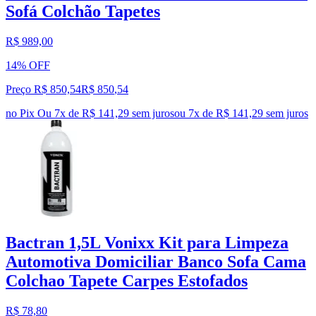
Sofá Colchão Tapetes
R$ 989,00
14% OFF
Preço R$ 850,54
R$
850
,
54
no Pix
Ou 7x de R$ 141,29 sem juros
ou
7
x de
R$ 141,29
sem juros
Bactran 1,5L Vonixx Kit para Limpeza
Automotiva Domiciliar Banco Sofa Cama
Colchao Tapete Carpes Estofados
R$ 78,80