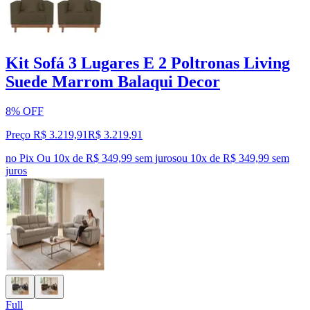
Kit Sofá 3 Lugares E 2 Poltronas Living
Suede Marrom Balaqui Decor
8% OFF
Preço R$ 3.219,91
R$
3.219
,
91
no Pix
Ou 10x de R$ 349,99 sem juros
ou
10
x de
R$ 349,99
sem
juros
Full