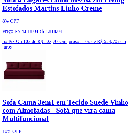
Estofados Martins Linho Creme
8% OFF
Preço R$ 4.818,04
R$
4.818
,
04
no Pix
Ou 10x de R$ 523,70 sem juros
ou
10
x de
R$ 523,70
sem
juros
Sofá Cama 3em1 em Tecido Suede Vinho
com Almofadas - Sofá que vira cama
Multifuncional
10% OFF