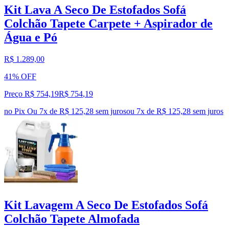
Kit Lava A Seco De Estofados Sofá
Colchão Tapete Carpete + Aspirador de
Água e Pó
R$ 1.289,00
41% OFF
Preço R$ 754,19
R$
754
,
19
no Pix
Ou 7x de R$ 125,28 sem juros
ou
7
x de
R$ 125,28
sem juros
Kit Lavagem A Seco De Estofados Sofá
Colchão Tapete Almofada