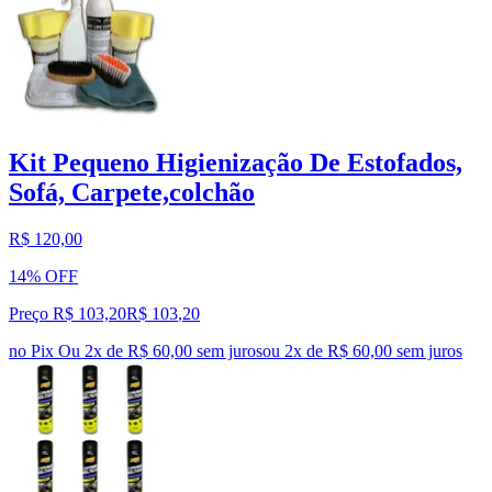
Kit Pequeno Higienização De Estofados,
Sofá, Carpete,colchão
R$ 120,00
14% OFF
Preço R$ 103,20
R$
103
,
20
no Pix
Ou 2x de R$ 60,00 sem juros
ou
2
x de
R$ 60,00
sem juros