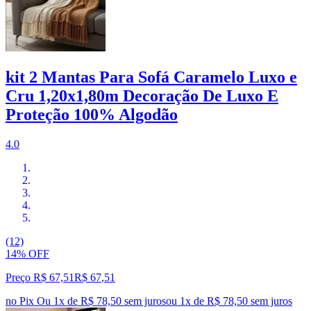
kit 2 Mantas Para Sofá Caramelo Luxo e
Cru 1,20x1,80m Decoração De Luxo E
Proteção 100% Algodão
4.0
(12)
14% OFF
Preço R$ 67,51
R$
67
,
51
no Pix
Ou 1x de R$ 78,50 sem juros
ou
1
x de
R$ 78,50
sem juros