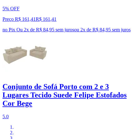
5% OFF
Preço R$ 161,41
R$
161
,
41
no Pix
Ou 2x de R$ 84,95 sem juros
ou
2
x de
R$ 84,95
sem juros
Conjunto de Sofá Porto com 2 e 3
Lugares Tecido Suede Felipe Estofados
Cor Bege
5.0