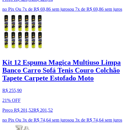
no Pix
Ou 7x de R$ 69,86 sem juros
ou
7
x de
R$ 69,86
sem juros
Kit 12 Espuma Magica Multiuso Limpa
Banco Carro Sofá Tenis Couro Colchão
Tapete Carpete Estofado Moto
R$ 255,90
21% OFF
Preço R$ 201,52
R$
201
,
52
no Pix
Ou 3x de R$ 74,64 sem juros
ou
3
x de
R$ 74,64
sem juros