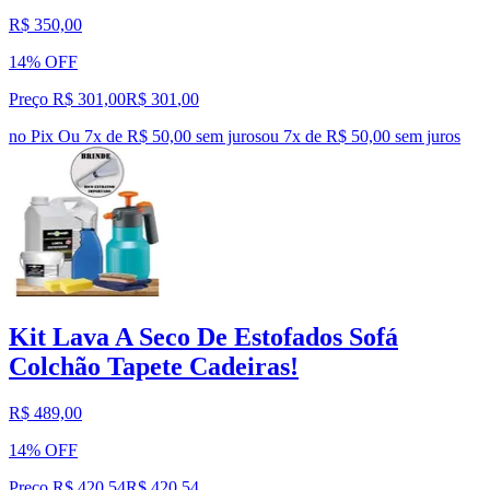
R$ 350,00
14% OFF
Preço R$ 301,00
R$
301
,
00
no Pix
Ou 7x de R$ 50,00 sem juros
ou
7
x de
R$ 50,00
sem juros
Kit Lava A Seco De Estofados Sofá
Colchão Tapete Cadeiras!
R$ 489,00
14% OFF
Preço R$ 420,54
R$
420
,
54