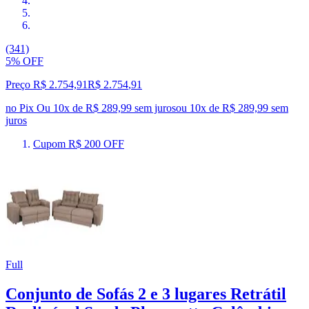
(341)
5% OFF
Preço R$ 2.754,91
R$
2.754
,
91
no Pix
Ou 10x de R$ 289,99 sem juros
ou
10
x de
R$ 289,99
sem
juros
Cupom R$ 200 OFF
Full
Conjunto de Sofás 2 e 3 lugares Retrátil