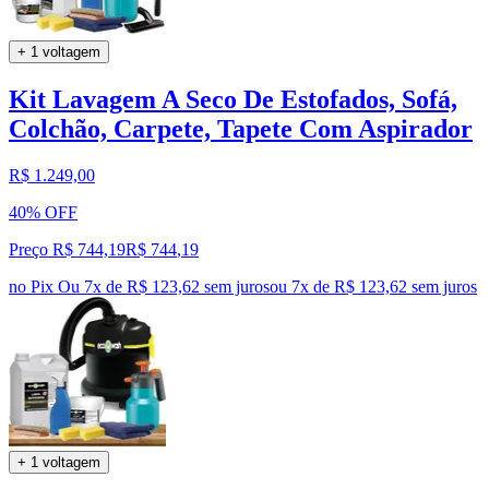
+ 1 voltagem
Kit Lavagem A Seco De Estofados, Sofá,
Colchão, Carpete, Tapete Com Aspirador
R$ 1.249,00
40% OFF
Preço R$ 744,19
R$
744
,
19
no Pix
Ou 7x de R$ 123,62 sem juros
ou
7
x de
R$ 123,62
sem juros
+ 1 voltagem