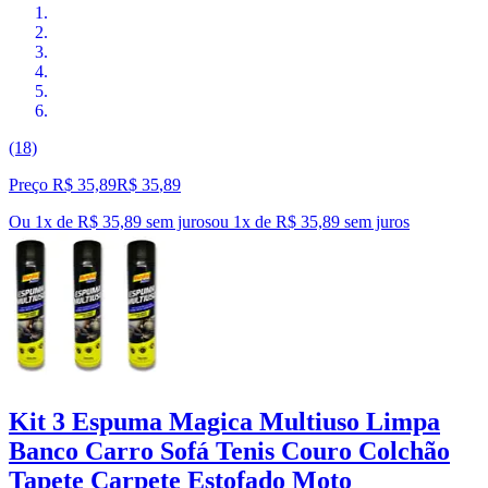
(18)
Preço R$ 35,89
R$
35
,
89
Ou 1x de R$ 35,89 sem juros
ou
1
x de
R$ 35,89
sem juros
Kit 3 Espuma Magica Multiuso Limpa
Banco Carro Sofá Tenis Couro Colchão
Tapete Carpete Estofado Moto