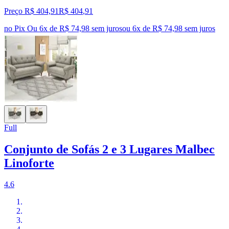
Preço R$ 404,91
R$
404
,
91
no Pix
Ou 6x de R$ 74,98 sem juros
ou
6
x de
R$ 74,98
sem juros
Full
Conjunto de Sofás 2 e 3 Lugares Malbec
Linoforte
4.6