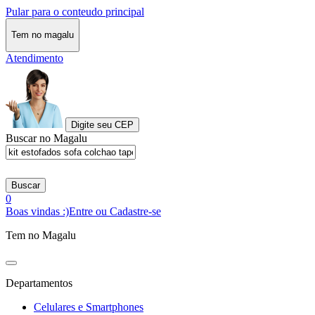
Pular para o conteudo principal
Tem no magalu
Atendimento
Digite seu CEP
Buscar no Magalu
Buscar
0
Boas vindas :)
Entre ou Cadastre-se
Tem no Magalu
Departamentos
Celulares e Smartphones