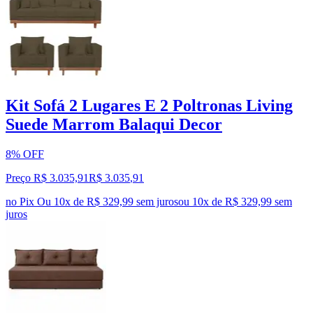
Kit Sofá 2 Lugares E 2 Poltronas Living
Suede Marrom Balaqui Decor
8% OFF
Preço R$ 3.035,91
R$
3.035
,
91
no Pix
Ou 10x de R$ 329,99 sem juros
ou
10
x de
R$ 329,99
sem
juros