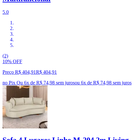
5.0
(2)
10% OFF
Preço R$ 404,91
R$
404
,
91
no Pix
Ou 6x de R$ 74,98 sem juros
ou
6
x de
R$ 74,98
sem juros
Sofa 4 Lugares Linho M-204 2m Living