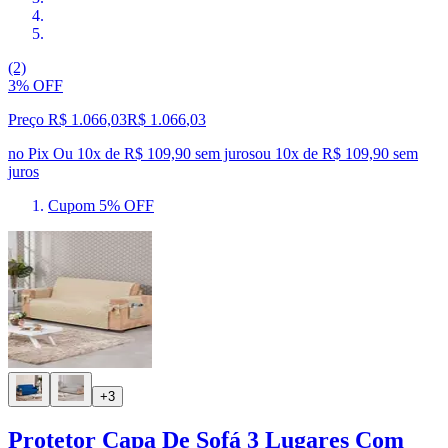
(2)
3% OFF
Preço R$ 1.066,03
R$
1.066
,
03
no Pix
Ou 10x de R$ 109,90 sem juros
ou
10
x de
R$ 109,90
sem
juros
Cupom 5% OFF
+3
Protetor Capa De Sofá 3 Lugares Com