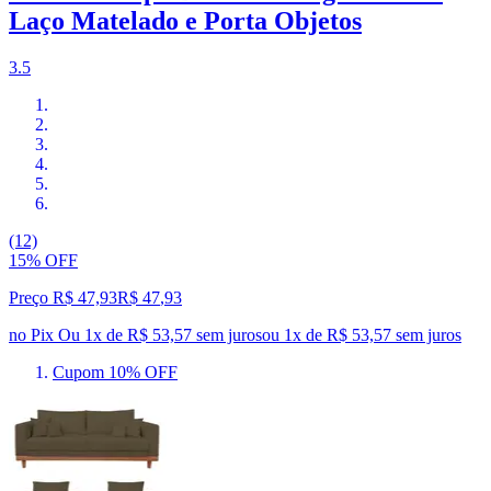
Laço Matelado e Porta Objetos
3.5
(12)
15% OFF
Preço R$ 47,93
R$
47
,
93
no Pix
Ou 1x de R$ 53,57 sem juros
ou
1
x de
R$ 53,57
sem juros
Cupom 10% OFF