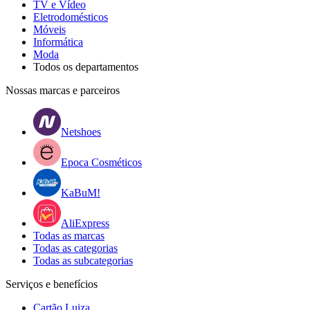
TV e Vídeo
Eletrodomésticos
Móveis
Informática
Moda
Todos os departamentos
Nossas marcas e parceiros
Netshoes
Epoca Cosméticos
KaBuM!
AliExpress
Todas as marcas
Todas as categorias
Todas as subcategorias
Serviços e benefícios
Cartão Luiza