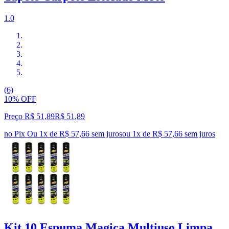
1.0
(6)
10% OFF
Preço R$ 51,89
R$
51
,
89
no Pix
Ou 1x de R$ 57,66 sem juros
ou
1
x de
R$ 57,66
sem juros
Kit 10 Espuma Magica Multiuso Limpa