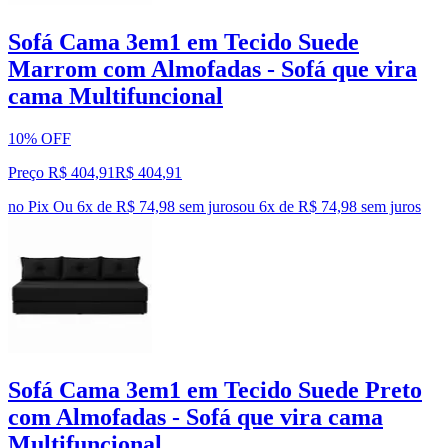
Sofá Cama 3em1 em Tecido Suede
Marrom com Almofadas - Sofá que vira
cama Multifuncional
10% OFF
Preço R$ 404,91
R$
404
,
91
no Pix
Ou 6x de R$ 74,98 sem juros
ou
6
x de
R$ 74,98
sem juros
Sofá Cama 3em1 em Tecido Suede Preto
com Almofadas - Sofá que vira cama
Multifuncional