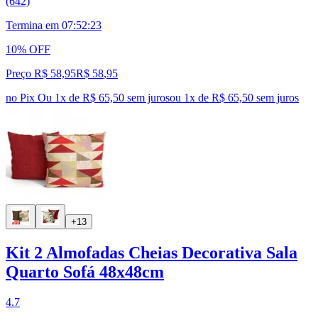
(642)
Termina em
07:52:22
10% OFF
Preço R$ 58,95
R$
58
,
95
no Pix
Ou 1x de R$ 65,50 sem juros
ou
1
x de
R$ 65,50
sem juros
+13
Kit 2 Almofadas Cheias Decorativa Sala
Quarto Sofá 48x48cm
4.7