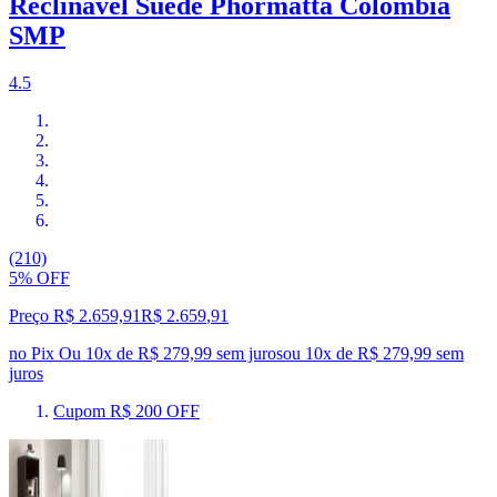
Reclinável Suede Phormatta Colômbia
SMP
4.5
(210)
5% OFF
Preço R$ 2.659,91
R$
2.659
,
91
no Pix
Ou 10x de R$ 279,99 sem juros
ou
10
x de
R$ 279,99
sem
juros
Cupom R$ 200 OFF