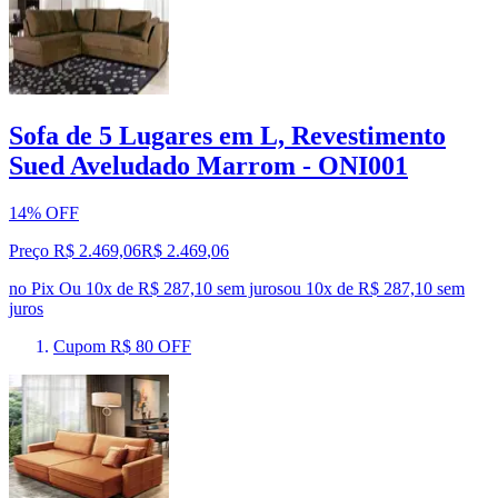
Sofa de 5 Lugares em L, Revestimento
Sued Aveludado Marrom - ONI001
14% OFF
Preço R$ 2.469,06
R$
2.469
,
06
no Pix
Ou 10x de R$ 287,10 sem juros
ou
10
x de
R$ 287,10
sem
juros
Cupom R$ 80 OFF