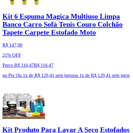
Kit 6 Espuma Magica Multiuso Limpa
Banco Carro Sofá Tenis Couro Colchão
Tapete Carpete Estofado Moto
R$ 147,90
21% OFF
Preço R$ 116,47
R$
116
,
47
no Pix
Ou 1x de R$ 129,41 sem juros
ou
1
x de
R$ 129,41
sem juros
Kit Produto Para Lavar A Seco Estofados