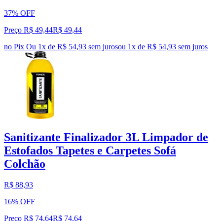
37% OFF
Preço R$ 49,44
R$
49
,
44
no Pix
Ou 1x de R$ 54,93 sem juros
ou
1
x de
R$ 54,93
sem juros
Sanitizante Finalizador 3L Limpador de
Estofados Tapetes e Carpetes Sofá
Colchão
R$ 88,93
16% OFF
Preço R$ 74,64
R$
74
,
64