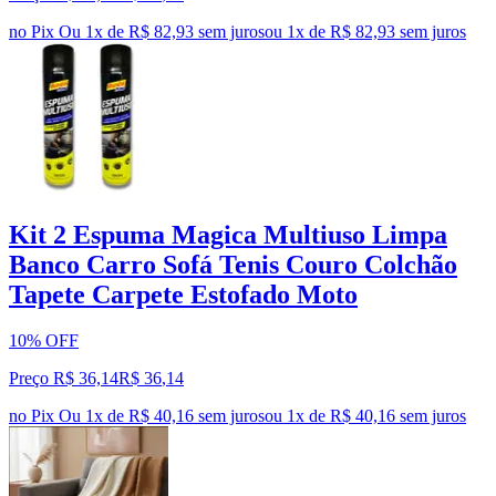
no Pix
Ou 1x de R$ 82,93 sem juros
ou
1
x de
R$ 82,93
sem juros
Kit 2 Espuma Magica Multiuso Limpa
Banco Carro Sofá Tenis Couro Colchão
Tapete Carpete Estofado Moto
10% OFF
Preço R$ 36,14
R$
36
,
14
no Pix
Ou 1x de R$ 40,16 sem juros
ou
1
x de
R$ 40,16
sem juros