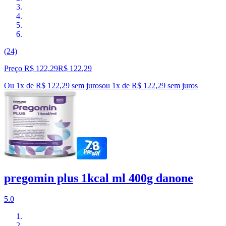
(24)
Preço R$ 122,29
R$
122
,
29
Ou 1x de R$ 122,29 sem juros
ou
1
x de
R$ 122,29
sem juros
pregomin plus 1kcal ml 400g danone
5.0