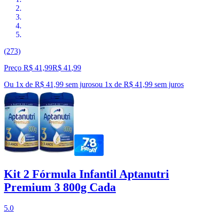
(273)
Preço R$ 41,99
R$
41
,
99
Ou 1x de R$ 41,99 sem juros
ou
1
x de
R$ 41,99
sem juros
Kit 2 Fórmula Infantil Aptanutri
Premium 3 800g Cada
5.0