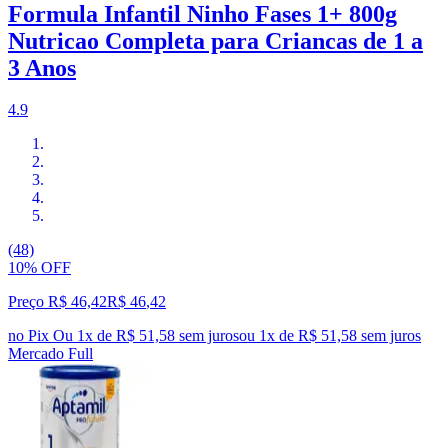
Formula Infantil Ninho Fases 1+ 800g
Nutricao Completa para Criancas de 1 a
3 Anos
4.9
(48)
10% OFF
Preço R$ 46,42
R$
46
,
42
no Pix
Ou 1x de R$ 51,58 sem juros
ou
1
x de
R$ 51,58
sem juros
Mercado Full