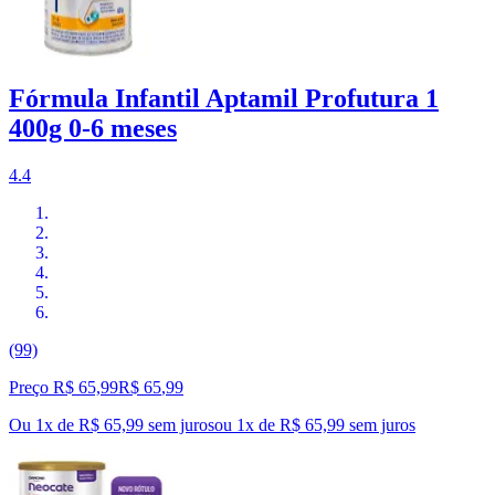
Fórmula Infantil Aptamil Profutura 1
400g 0-6 meses
4.4
(99)
Preço R$ 65,99
R$
65
,
99
Ou 1x de R$ 65,99 sem juros
ou
1
x de
R$ 65,99
sem juros