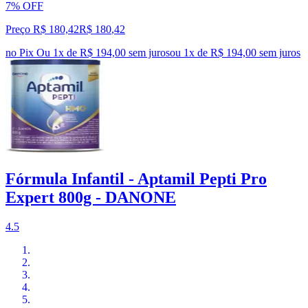
7% OFF
Preço R$ 180,42
R$
180
,
42
no Pix
Ou 1x de R$ 194,00 sem juros
ou
1
x de
R$ 194,00
sem juros
Fórmula Infantil - Aptamil Pepti Pro
Expert 800g - DANONE
4.5