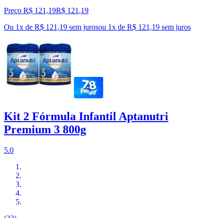
Preço R$ 121,19
R$
121
,
19
Ou 1x de R$ 121,19 sem juros
ou
1
x de
R$ 121,19
sem juros
Kit 2 Fórmula Infantil Aptanutri
Premium 3 800g
5.0