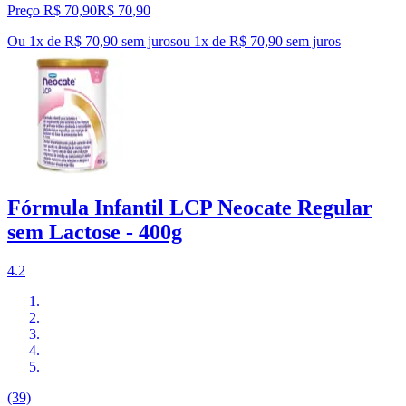
Preço R$ 70,90
R$
70
,
90
Ou 1x de R$ 70,90 sem juros
ou
1
x de
R$ 70,90
sem juros
Fórmula Infantil LCP Neocate Regular
sem Lactose - 400g
4.2
(39)