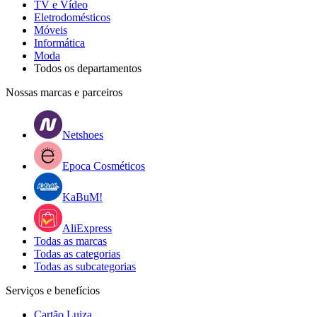
TV e Vídeo
Eletrodomésticos
Móveis
Informática
Moda
Todos os departamentos
Nossas marcas e parceiros
Netshoes
Epoca Cosméticos
KaBuM!
AliExpress
Todas as marcas
Todas as categorias
Todas as subcategorias
Serviços e benefícios
Cartão Luiza