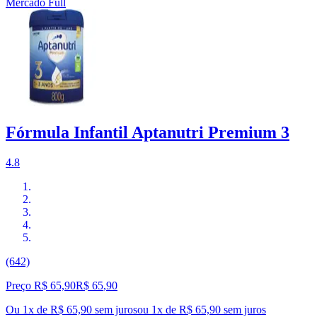
Mercado Full
Fórmula Infantil Aptanutri Premium 3
4.8
(642)
Preço R$ 65,90
R$
65
,
90
Ou 1x de R$ 65,90 sem juros
ou
1
x de
R$ 65,90
sem juros