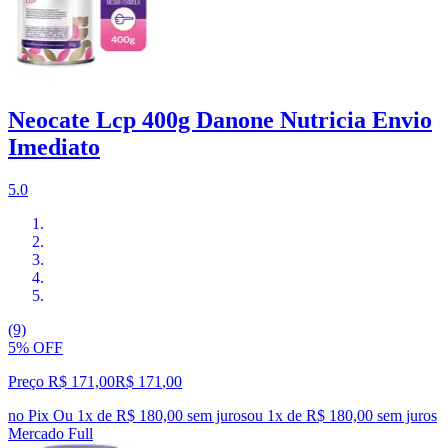
Neocate Lcp 400g Danone Nutricia Envio
Imediato
5.0
(9)
5% OFF
Preço R$ 171,00
R$
171
,
00
no Pix
Ou 1x de R$ 180,00 sem juros
ou
1
x de
R$ 180,00
sem juros
Mercado Full