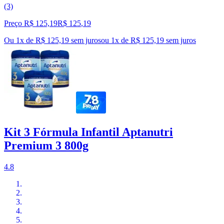
(3)
Preço R$ 125,19
R$
125
,
19
Ou 1x de R$ 125,19 sem juros
ou
1
x de
R$ 125,19
sem juros
Kit 3 Fórmula Infantil Aptanutri
Premium 3 800g
4.8