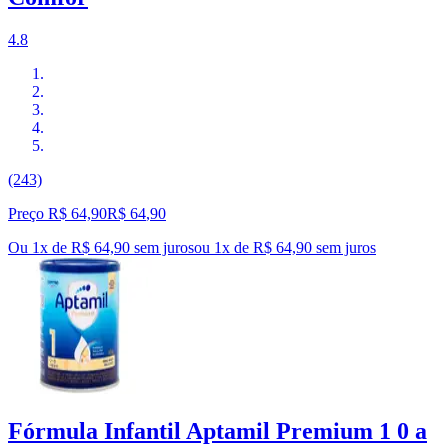
4.8
(243)
Preço R$ 64,90
R$
64
,
90
Ou 1x de R$ 64,90 sem juros
ou
1
x de
R$ 64,90
sem juros
Fórmula Infantil Aptamil Premium 1 0 a