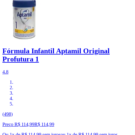
Fórmula Infantil Aptamil Original
Profutura 1
4.8
(498)
Preço R$ 114,99
R$
114
,
99
Ou 1x de R$ 114,99 sem juros
ou
1
x de
R$ 114,99
sem juros