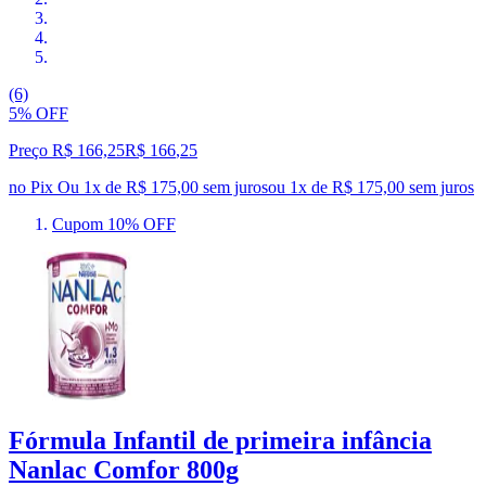
(6)
5% OFF
Preço R$ 166,25
R$
166
,
25
no Pix
Ou 1x de R$ 175,00 sem juros
ou
1
x de
R$ 175,00
sem juros
Cupom 10% OFF
Fórmula Infantil de primeira infância
Nanlac Comfor 800g