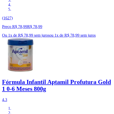
(1627)
Preço R$ 78,99
R$
78
,
99
Ou 1x de R$ 78,99 sem juros
ou
1
x de
R$ 78,99
sem juros
Fórmula Infantil Aptamil Profutura Gold
1 0-6 Meses 800g
4.3