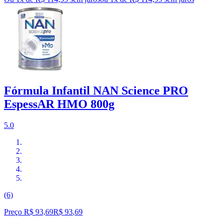
Fórmula Infantil NAN Science PRO
EspessAR HMO 800g
5.0
(6)
Preço R$ 93,69
R$
93
,
69