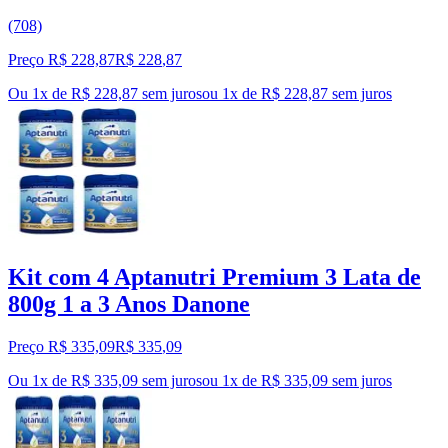
(708)
Preço R$ 228,87
R$
228
,
87
Ou 1x de R$ 228,87 sem juros
ou
1
x de
R$ 228,87
sem juros
Kit com 4 Aptanutri Premium 3 Lata de
800g 1 a 3 Anos Danone
Preço R$ 335,09
R$
335
,
09
Ou 1x de R$ 335,09 sem juros
ou
1
x de
R$ 335,09
sem juros