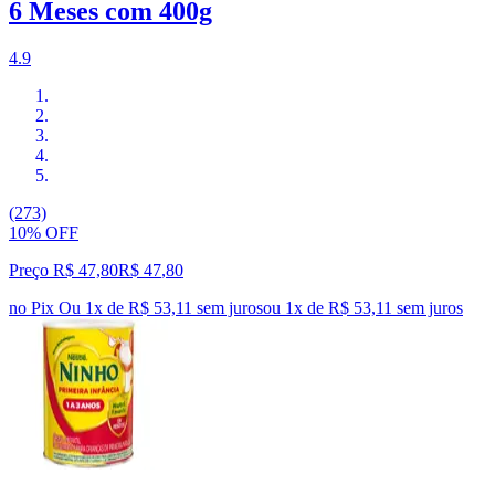
6 Meses com 400g
4.9
(273)
10% OFF
Preço R$ 47,80
R$
47
,
80
no Pix
Ou 1x de R$ 53,11 sem juros
ou
1
x de
R$ 53,11
sem juros