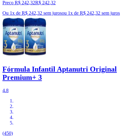
Preço R$ 242,32
R$
242
,
32
Ou 1x de R$ 242,32 sem juros
ou
1
x de
R$ 242,32
sem juros
Fórmula Infantil Aptanutri Original
Premium+ 3
4.8
(450)