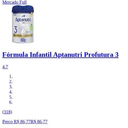
Mercado Full
Fórmula Infantil Aptanutri Profutura 3
4.7
(318)
Preço R$ 86,77
R$
86
,
77