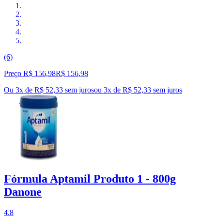
(6)
Preço R$ 156,98
R$
156
,
98
Ou 3x de R$ 52,33 sem juros
ou
3
x de
R$ 52,33
sem juros
Fórmula Aptamil Produto 1 - 800g
Danone
4.8