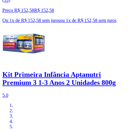
(33)
Preço R$ 152,58
R$
152
,
58
Ou 1x de R$ 152,58 sem juros
ou
1
x de
R$ 152,58
sem juros
Kit Primeira Infância Aptanutri
Premium 3 1-3 Anos 2 Unidades 800g
5.0