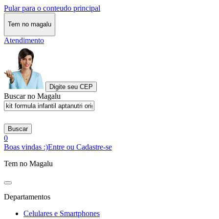
Pular para o conteudo principal
Tem no magalu
Atendimento
Digite seu CEP
Buscar no Magalu
Buscar
0
Boas vindas :)
Entre ou Cadastre-se
Tem no Magalu
Departamentos
Celulares e Smartphones