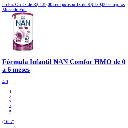
no Pix
Ou 1x de R$ 139,00 sem juros
ou
1
x de
R$ 139,00
sem juros
Mercado Full
Fórmula Infantil NAN Comfor HMO de 0
a 6 meses
4.9
(1627)