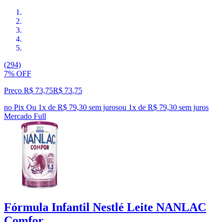
(294)
7% OFF
Preço R$ 73,75
R$
73
,
75
no Pix
Ou 1x de R$ 79,30 sem juros
ou
1
x de
R$ 79,30
sem juros
Mercado Full
Fórmula Infantil Nestlé Leite NANLAC
Comfor