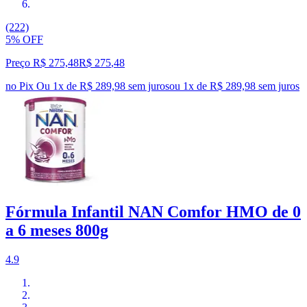
(222)
5% OFF
Preço R$ 275,48
R$
275
,
48
no Pix
Ou 1x de R$ 289,98 sem juros
ou
1
x de
R$ 289,98
sem juros
Fórmula Infantil NAN Comfor HMO de 0
a 6 meses 800g
4.9