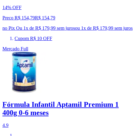
14% OFF
Preço R$ 154,79
R$
154
,
79
no Pix
Ou 1x de R$ 179,99 sem juros
ou
1
x de
R$ 179,99
sem juros
Cupom R$ 10 OFF
Mercado Full
Fórmula Infantil Aptamil Premium 1
400g 0-6 meses
4.9