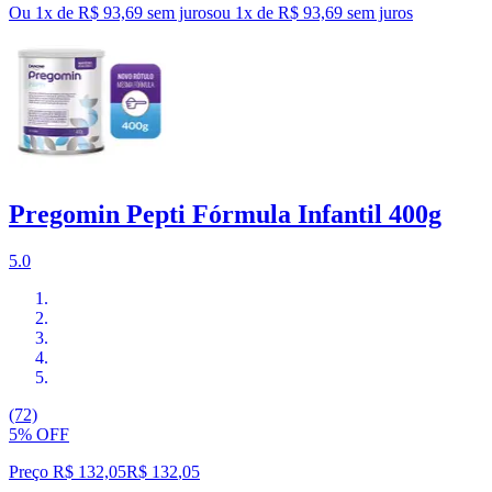
Ou 1x de R$ 93,69 sem juros
ou
1
x de
R$ 93,69
sem juros
Pregomin Pepti Fórmula Infantil 400g
5.0
(72)
5% OFF
Preço R$ 132,05
R$
132
,
05