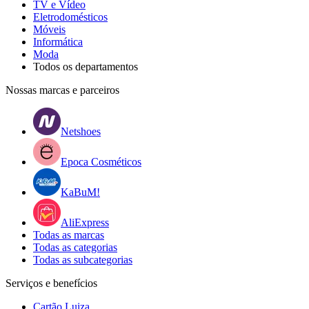
TV e Vídeo
Eletrodomésticos
Móveis
Informática
Moda
Todos os departamentos
Nossas marcas e parceiros
Netshoes
Epoca Cosméticos
KaBuM!
AliExpress
Todas as marcas
Todas as categorias
Todas as subcategorias
Serviços e benefícios
Cartão Luiza