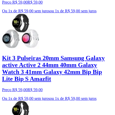
Preço R$ 59,00
R$
59
,
00
Ou 1x de R$ 59,00 sem juros
ou
1
x de
R$ 59,00
sem juros
Kit 3 Pulseiras 20mm Samsung Galaxy
active Active 2 44mm 40mm Galaxy
Watch 3 41mm Galaxy 42mm Bip Bip
Lite Bip S Amazfit
Preço R$ 59,00
R$
59
,
00
Ou 1x de R$ 59,00 sem juros
ou
1
x de
R$ 59,00
sem juros