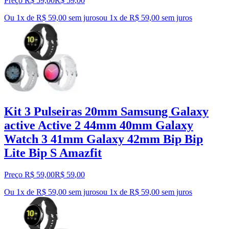
Preço R$ 59,00
R$
59
,
00
Ou 1x de R$ 59,00 sem juros
ou
1
x de
R$ 59,00
sem juros
Kit 3 Pulseiras 20mm Samsung Galaxy
active Active 2 44mm 40mm Galaxy
Watch 3 41mm Galaxy 42mm Bip Bip
Lite Bip S Amazfit
Preço R$ 59,00
R$
59
,
00
Ou 1x de R$ 59,00 sem juros
ou
1
x de
R$ 59,00
sem juros