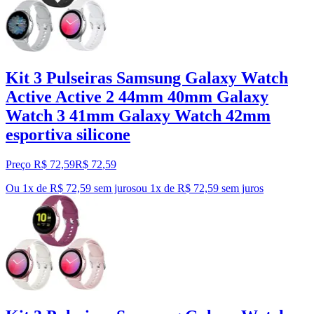
Kit 3 Pulseiras Samsung Galaxy Watch
Active Active 2 44mm 40mm Galaxy
Watch 3 41mm Galaxy Watch 42mm
esportiva silicone
Preço R$ 72,59
R$
72
,
59
Ou 1x de R$ 72,59 sem juros
ou
1
x de
R$ 72,59
sem juros