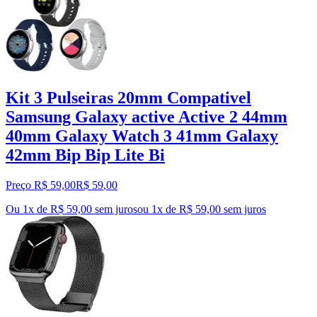
Kit 3 Pulseiras 20mm Compativel
Samsung Galaxy active Active 2 44mm
40mm Galaxy Watch 3 41mm Galaxy
42mm Bip Bip Lite Bi
Preço R$ 59,00
R$
59
,
00
Ou 1x de R$ 59,00 sem juros
ou
1
x de
R$ 59,00
sem juros