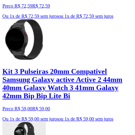
Preço R$ 72,59
R$
72
,
59
Ou 1x de R$ 72,59 sem juros
ou
1
x de
R$ 72,59
sem juros
Kit 3 Pulseiras 20mm Compativel
Samsung Galaxy active Active 2 44mm
40mm Galaxy Watch 3 41mm Galaxy
42mm Bip Bip Lite Bi
Preço R$ 59,00
R$
59
,
00
Ou 1x de R$ 59,00 sem juros
ou
1
x de
R$ 59,00
sem juros