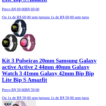
Preço R$ 69,00
R$
69
,
00
Ou 1x de R$ 69,00 sem juros
ou
1
x de
R$ 69,00
sem juros
Kit 3 Pulseiras 20mm Samsung Galaxy
active Active 2 44mm 40mm Galaxy
Watch 3 41mm Galaxy 42mm Bip Bip
Lite Bip S Amazfit
Preço R$ 59,00
R$
59
,
00
Ou 1x de R$ 59,00 sem juros
ou
1
x de
R$ 59,00
sem juros