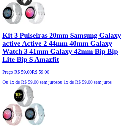
Kit 3 Pulseiras 20mm Samsung Galaxy
active Active 2 44mm 40mm Galaxy
Watch 3 41mm Galaxy 42mm Bip Bip
Lite Bip S Amazfit
Preço R$ 59,00
R$
59
,
00
Ou 1x de R$ 59,00 sem juros
ou
1
x de
R$ 59,00
sem juros