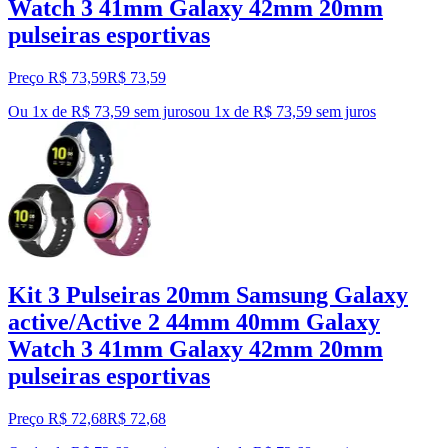
Watch 3 41mm Galaxy 42mm 20mm
pulseiras esportivas
Preço R$ 73,59
R$
73
,
59
Ou 1x de R$ 73,59 sem juros
ou
1
x de
R$ 73,59
sem juros
Kit 3 Pulseiras 20mm Samsung Galaxy
active/Active 2 44mm 40mm Galaxy
Watch 3 41mm Galaxy 42mm 20mm
pulseiras esportivas
Preço R$ 72,68
R$
72
,
68