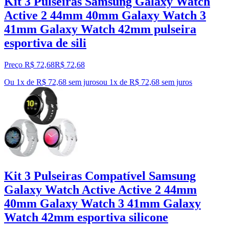
Kit 3 Pulseiras Samsung Galaxy Watch
Active 2 44mm 40mm Galaxy Watch 3
41mm Galaxy Watch 42mm pulseira
esportiva de sili
Preço R$ 72,68
R$
72
,
68
Ou 1x de R$ 72,68 sem juros
ou
1
x de
R$ 72,68
sem juros
Kit 3 Pulseiras Compatível Samsung
Galaxy Watch Active Active 2 44mm
40mm Galaxy Watch 3 41mm Galaxy
Watch 42mm esportiva silicone