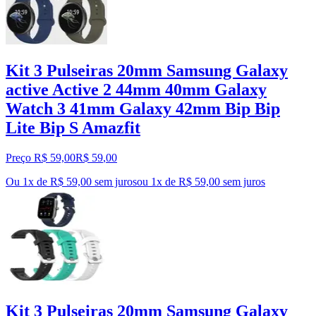
Kit 3 Pulseiras 20mm Samsung Galaxy
active Active 2 44mm 40mm Galaxy
Watch 3 41mm Galaxy 42mm Bip Bip
Lite Bip S Amazfit
Preço R$ 59,00
R$
59
,
00
Ou 1x de R$ 59,00 sem juros
ou
1
x de
R$ 59,00
sem juros
Kit 3 Pulseiras 20mm Samsung Galaxy