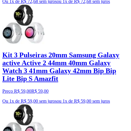
Ou 1x de R$ 72,68 sem juros
ou
1
x de
R$ 72,68
sem juros
Kit 3 Pulseiras 20mm Samsung Galaxy
active Active 2 44mm 40mm Galaxy
Watch 3 41mm Galaxy 42mm Bip Bip
Lite Bip S Amazfit
Preço R$ 59,00
R$
59
,
00
Ou 1x de R$ 59,00 sem juros
ou
1
x de
R$ 59,00
sem juros