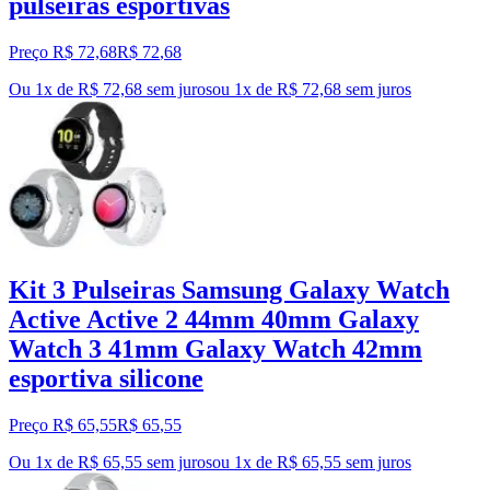
pulseiras esportivas
Preço R$ 72,68
R$
72
,
68
Ou 1x de R$ 72,68 sem juros
ou
1
x de
R$ 72,68
sem juros
Kit 3 Pulseiras Samsung Galaxy Watch
Active Active 2 44mm 40mm Galaxy
Watch 3 41mm Galaxy Watch 42mm
esportiva silicone
Preço R$ 65,55
R$
65
,
55
Ou 1x de R$ 65,55 sem juros
ou
1
x de
R$ 65,55
sem juros