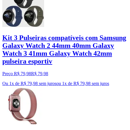
Kit 3 Pulseiras compatíveis com Samsung
Galaxy Watch 2 44mm 40mm Galaxy
Watch 3 41mm Galaxy Watch 42mm
pulseira esportiv
Preço R$ 79,98
R$
79
,
98
Ou 1x de R$ 79,98 sem juros
ou
1
x de
R$ 79,98
sem juros