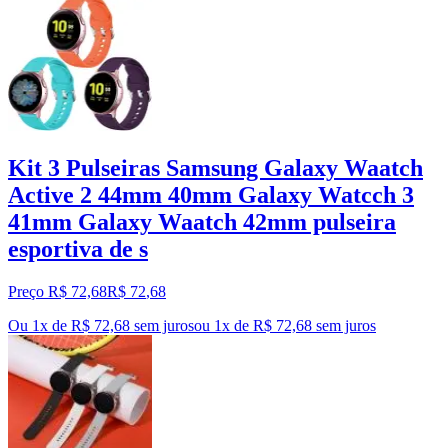
Kit 3 Pulseiras Samsung Galaxy Waatch
Active 2 44mm 40mm Galaxy Watcch 3
41mm Galaxy Waatch 42mm pulseira
esportiva de s
Preço R$ 72,68
R$
72
,
68
Ou 1x de R$ 72,68 sem juros
ou
1
x de
R$ 72,68
sem juros