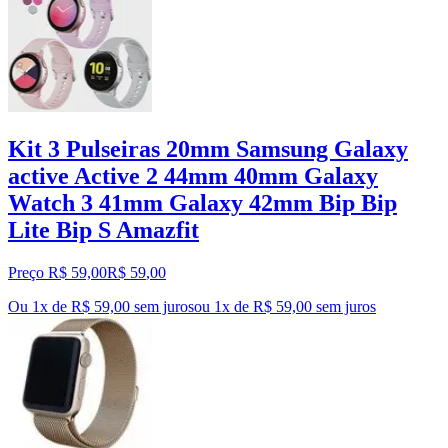
Kit 3 Pulseiras 20mm Samsung Galaxy
active Active 2 44mm 40mm Galaxy
Watch 3 41mm Galaxy 42mm Bip Bip
Lite Bip S Amazfit
Preço R$ 59,00
R$
59
,
00
Ou 1x de R$ 59,00 sem juros
ou
1
x de
R$ 59,00
sem juros