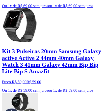
Ou 1x de R$ 69,00 sem juros
ou
1
x de
R$ 69,00
sem juros
Kit 3 Pulseiras 20mm Samsung Galaxy
active Active 2 44mm 40mm Galaxy
Watch 3 41mm Galaxy 42mm Bip Bip
Lite Bip S Amazfit
Preço R$ 59,00
R$
59
,
00
Ou 1x de R$ 59,00 sem juros
ou
1
x de
R$ 59,00
sem juros