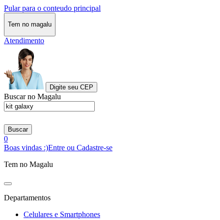
Pular para o conteudo principal
Tem no magalu
Atendimento
Digite seu CEP
Buscar no Magalu
Buscar
0
Boas vindas :)
Entre ou Cadastre-se
Tem no Magalu
Departamentos
Celulares e Smartphones