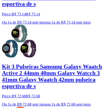
esportiva de s
Preço R$ 73,14
R$
73
,
14
Ou 1x de R$ 73,14 sem juros
ou
1
x de
R$ 73,14
sem juros
Kit 3 Pulseiras Samsung Galaxy Waatch
Active 2 44mm 40mm Galaxy Watcch 3
41mm Galaxy Waatch 42mm pulseira
esportiva de s
Preço R$ 72,68
R$
72
,
68
Ou 1x de R$ 72,68 sem juros
ou
1
x de
R$ 72,68
sem juros