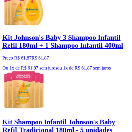
Kit Johnson's Baby 3 Shampoo Infantil
Refil 180ml + 1 Shampoo Infantil 400ml
Preço R$ 61,87
R$
61
,
87
Ou 1x de R$ 61,87 sem juros
ou
1
x de
R$ 61,87
sem juros
Kit Shampoo Infantil Johnson's Baby
Refil Tradicional 180ml - 5 unidades