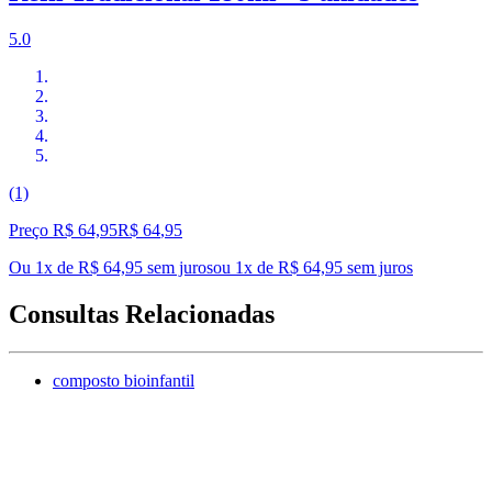
5.0
(1)
Preço R$ 64,95
R$
64
,
95
Ou 1x de R$ 64,95 sem juros
ou
1
x de
R$ 64,95
sem juros
Consultas Relacionadas
composto bioinfantil