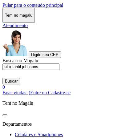
Pular para o conteudo principal
Tem no magalu
Atendimento
Digite seu CEP
Buscar no Magalu
Buscar
0
Boas vindas :)
Entre ou Cadastre-se
Tem no Magalu
Departamentos
Celulares e Smartphones