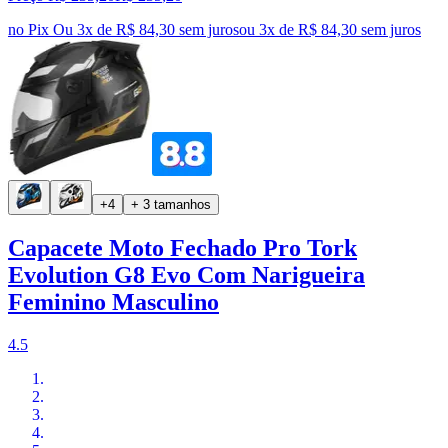
no Pix
Ou 3x de R$ 84,30 sem juros
ou
3
x de
R$ 84,30
sem juros
+4
+ 3 tamanhos
Capacete Moto Fechado Pro Tork
Evolution G8 Evo Com Narigueira
Feminino Masculino
4.5