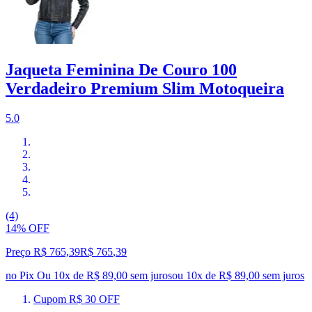
Jaqueta Feminina De Couro 100
Verdadeiro Premium Slim Motoqueira
5.0
(4)
14% OFF
Preço R$ 765,39
R$
765
,
39
no Pix
Ou 10x de R$ 89,00 sem juros
ou
10
x de
R$ 89,00
sem juros
Cupom R$ 30 OFF