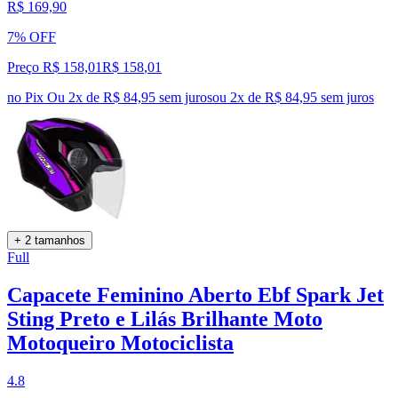
R$ 169,90
7% OFF
Preço R$ 158,01
R$
158
,
01
no Pix
Ou 2x de R$ 84,95 sem juros
ou
2
x de
R$ 84,95
sem juros
+ 2 tamanhos
Full
Capacete Feminino Aberto Ebf Spark Jet
Sting Preto e Lilás Brilhante Moto
Motoqueiro Motociclista
4.8