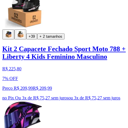
+39
+ 2 tamanhos
Kit 2 Capacete Fechado Sport Moto 788 +
Liberty 4 Kids Feminino Masculino
R$ 225,80
7% OFF
Preço R$ 209,99
R$
209
,
99
no Pix
Ou 3x de R$ 75,27 sem juros
ou
3
x de
R$ 75,27
sem juros