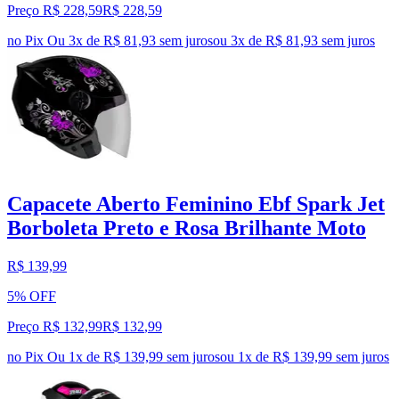
Preço R$ 228,59
R$
228
,
59
no Pix
Ou 3x de R$ 81,93 sem juros
ou
3
x de
R$ 81,93
sem juros
Capacete Aberto Feminino Ebf Spark Jet
Borboleta Preto e Rosa Brilhante Moto
R$ 139,99
5% OFF
Preço R$ 132,99
R$
132
,
99
no Pix
Ou 1x de R$ 139,99 sem juros
ou
1
x de
R$ 139,99
sem juros