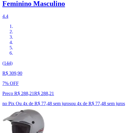
Feminino Masculino
4.4
(144)
R$ 309,90
7% OFF
Preço R$ 288,21
R$
288
,
21
no Pix
Ou 4x de R$ 77,48 sem juros
ou
4
x de
R$ 77,48
sem juros