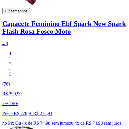
+ 2 tamanhos
Capacete Feminino Ebf Spark New Spark
Flash Rosa Fosco Moto
4.9
(78)
R$ 299,90
7% OFF
Preço R$ 278,91
R$
278
,
91
no Pix
Ou 4x de R$ 74,98 sem juros
ou
4
x de
R$ 74,98
sem juros