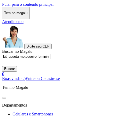
Pular para o conteudo principal
Tem no magalu
Atendimento
Digite seu CEP
Buscar no Magalu
Buscar
0
Boas vindas :)
Entre ou Cadastre-se
Tem no Magalu
Departamentos
Celulares e Smartphones