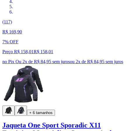
(117)
R$ 169,90
7% OFF
Preço R$ 158,01
R$
158
,
01
no Pix
Ou 2x de R$ 84,95 sem juros
ou
2
x de
R$ 84,95
sem juros
+ 6 tamanhos
Jaqueta One Sport Sporadic X11