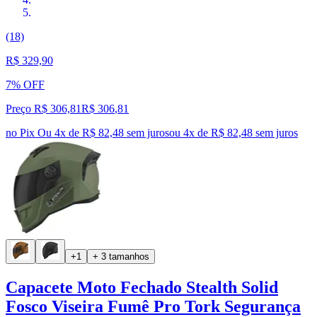
(18)
R$ 329,90
7% OFF
Preço R$ 306,81
R$
306
,
81
no Pix
Ou 4x de R$ 82,48 sem juros
ou
4
x de
R$ 82,48
sem juros
+1
+ 3 tamanhos
Capacete Moto Fechado Stealth Solid
Fosco Viseira Fumê Pro Tork Segurança