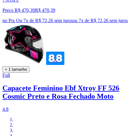
Preço R$ 470,39
R$
470
,
39
no Pix
Ou 7x de R$ 72,26 sem juros
ou
7
x de
R$ 72,26
sem juros
+ 1 tamanho
Full
Capacete Feminino Ebf Xtroy FF 526
Cosmic Preto e Rosa Fechado Moto
4.8