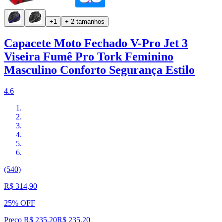
+1
+ 2 tamanhos
Capacete Moto Fechado V-Pro Jet 3
Viseira Fumê Pro Tork Feminino
Masculino Conforto Segurança Estilo
4.6
(540)
R$ 314,90
25% OFF
Preço R$ 235,20
R$
235
,
20