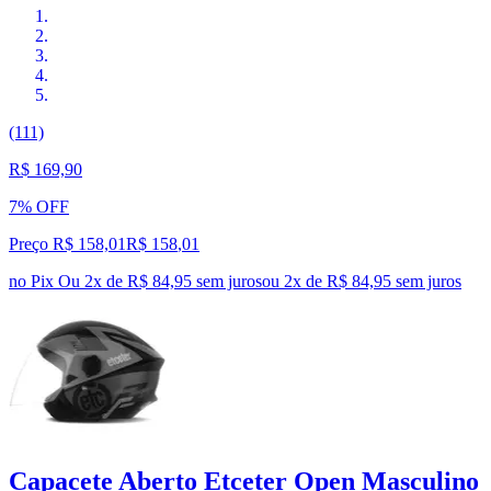
(111)
R$ 169,90
7% OFF
Preço R$ 158,01
R$
158
,
01
no Pix
Ou 2x de R$ 84,95 sem juros
ou
2
x de
R$ 84,95
sem juros
Capacete Aberto Etceter Open Masculino