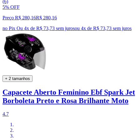
(6)
5% OFF
Preço R$ 280,16
R$
280
,
16
no Pix
Ou 4x de R$ 73,73 sem juros
ou
4
x de
R$ 73,73
sem juros
+ 2 tamanhos
Capacete Aberto Feminino Ebf Spark Jet
Borboleta Preto e Rosa Brilhante Moto
4.7