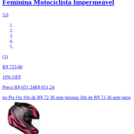
Feminina Motociclista Impermeável
5.0
(3)
R$ 723,60
10% OFF
Preço R$ 651,24
R$
651
,
24
no Pix
Ou 10x de R$ 72,36 sem juros
ou
10
x de
R$ 72,36
sem juros