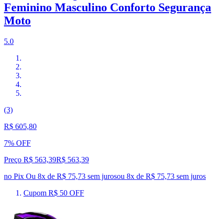
Feminino Masculino Conforto Segurança
Moto
5.0
(3)
R$ 605,80
7% OFF
Preço R$ 563,39
R$
563
,
39
no Pix
Ou 8x de R$ 75,73 sem juros
ou
8
x de
R$ 75,73
sem juros
Cupom R$ 50 OFF