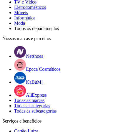
TV e Vídeo
Eletrodomésticos
Móveis
Informática
Moda
Todos os departamentos
Nossas marcas e parceiros
Netshoes
Epoca Cosméticos
KaBuM!
AliExpress
Todas as marcas
Todas as categorias
Todas as subcategorias
Serviços e benefícios
Cartão Luiza