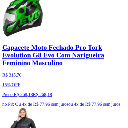
Capacete Moto Fechado Pro Tork
Evolution G8 Evo Com Narigueira
Feminino Masculino
R$ 315,70
15% OFF
Preço R$ 268,18
R$
268
,
18
no Pix
Ou 4x de R$ 77,96 sem juros
ou
4
x de
R$ 77,96
sem juros