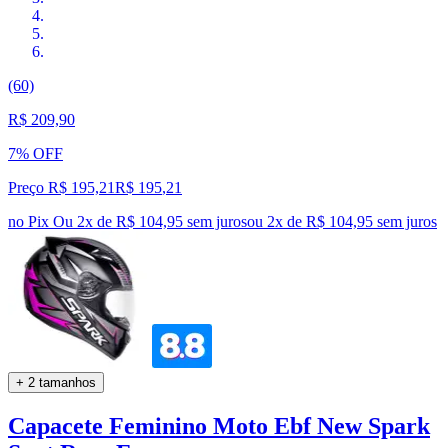
(60)
R$ 209,90
7% OFF
Preço R$ 195,21
R$
195
,
21
no Pix
Ou 2x de R$ 104,95 sem juros
ou
2
x de
R$ 104,95
sem juros
+ 2 tamanhos
Capacete Feminino Moto Ebf New Spark