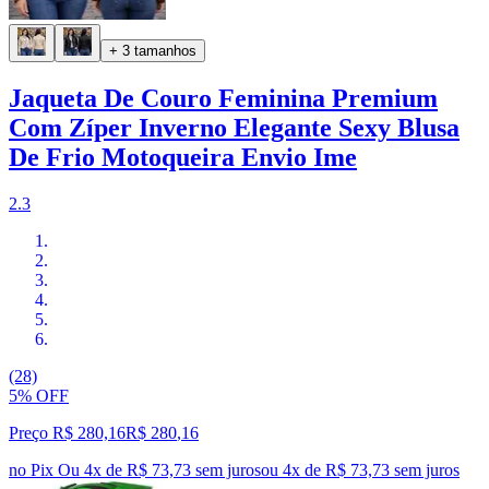
+ 3 tamanhos
Jaqueta De Couro Feminina Premium
Com Zíper Inverno Elegante Sexy Blusa
De Frio Motoqueira Envio Ime
2.3
(28)
5% OFF
Preço R$ 280,16
R$
280
,
16
no Pix
Ou 4x de R$ 73,73 sem juros
ou
4
x de
R$ 73,73
sem juros