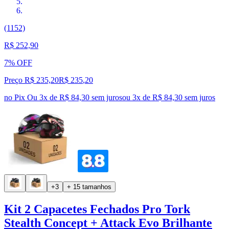
(1152)
R$ 252,90
7% OFF
Preço R$ 235,20
R$
235
,
20
no Pix
Ou 3x de R$ 84,30 sem juros
ou
3
x de
R$ 84,30
sem juros
+3
+ 15 tamanhos
Kit 2 Capacetes Fechados Pro Tork
Stealth Concept + Attack Evo Brilhante