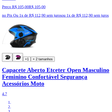
Preço R$ 105,00
R$
105
,
00
no Pix
Ou 1x de R$ 112,90 sem juros
ou
1
x de
R$ 112,90
sem juros
+1
+ 2 tamanhos
Capacete Aberto Etceter Open Masculino
Feminino Confortável Segurança
Acessórios Moto
4.7