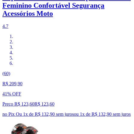
Feminino Confortável Segurança
Acessórios Moto
4.7
(60)
R$ 209,90
41% OFF
Preço R$ 123,60
R$
123
,
60
no Pix
Ou 1x de R$ 132,90 sem juros
ou
1
x de
R$ 132,90
sem juros