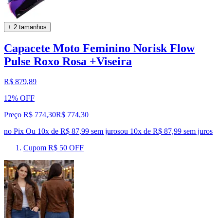
+ 2 tamanhos
Capacete Moto Feminino Norisk Flow
Pulse Roxo Rosa +Viseira
R$ 879,89
12% OFF
Preço R$ 774,30
R$
774
,
30
no Pix
Ou 10x de R$ 87,99 sem juros
ou
10
x de
R$ 87,99
sem juros
Cupom R$ 50 OFF