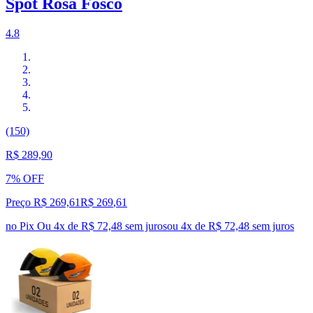
Spot Rosa Fosco
4.8
(150)
R$ 289,90
7% OFF
Preço R$ 269,61
R$
269
,
61
no Pix
Ou 4x de R$ 72,48 sem juros
ou
4
x de
R$ 72,48
sem juros