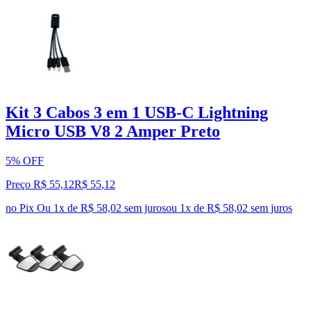
Kit 3 Cabos 3 em 1 USB-C Lightning
Micro USB V8 2 Amper Preto
5% OFF
Preço R$ 55,12
R$
55
,
12
no Pix
Ou 1x de R$ 58,02 sem juros
ou
1
x de
R$ 58,02
sem juros