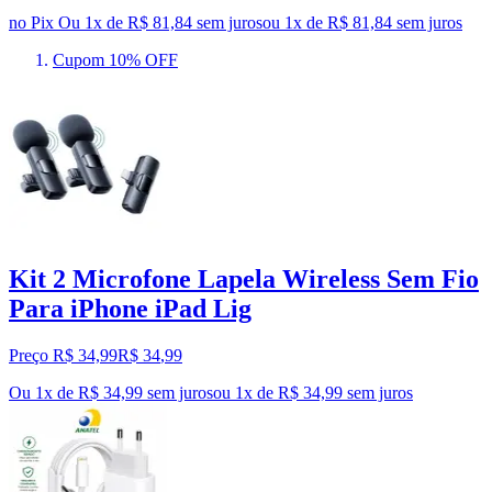
no Pix
Ou 1x de R$ 81,84 sem juros
ou
1
x de
R$ 81,84
sem juros
Cupom 10% OFF
Kit 2 Microfone Lapela Wireless Sem Fio
Para iPhone iPad Lig
Preço R$ 34,99
R$
34
,
99
Ou 1x de R$ 34,99 sem juros
ou
1
x de
R$ 34,99
sem juros