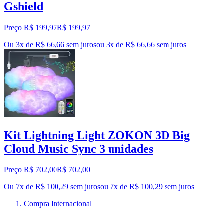
Gshield
Preço R$ 199,97
R$
199
,
97
Ou 3x de R$ 66,66 sem juros
ou
3
x de
R$ 66,66
sem juros
Kit Lightning Light ZOKON 3D Big
Cloud Music Sync 3 unidades
Preço R$ 702,00
R$
702
,
00
Ou 7x de R$ 100,29 sem juros
ou
7
x de
R$ 100,29
sem juros
Compra Internacional