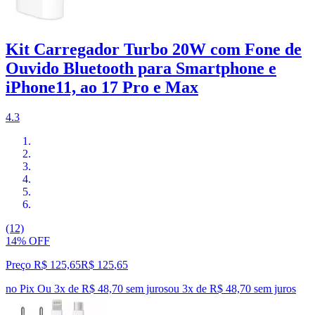
Kit Carregador Turbo 20W com Fone de
Ouvido Bluetooth para Smartphone e
iPhone11, ao 17 Pro e Max
4.3
(12)
14% OFF
Preço R$ 125,65
R$
125
,
65
no Pix
Ou 3x de R$ 48,70 sem juros
ou
3
x de
R$ 48,70
sem juros