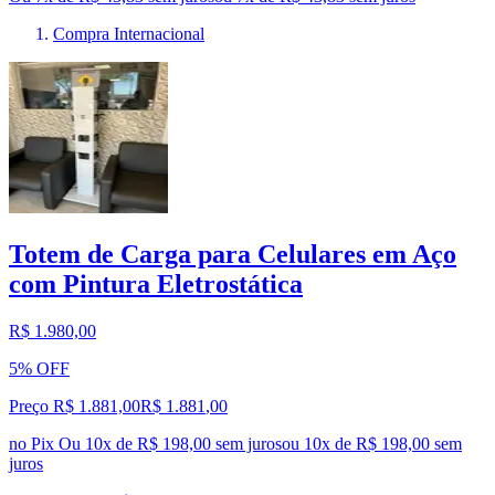
Compra Internacional
Totem de Carga para Celulares em Aço
com Pintura Eletrostática
R$ 1.980,00
5% OFF
Preço R$ 1.881,00
R$
1.881
,
00
no Pix
Ou 10x de R$ 198,00 sem juros
ou
10
x de
R$ 198,00
sem
juros