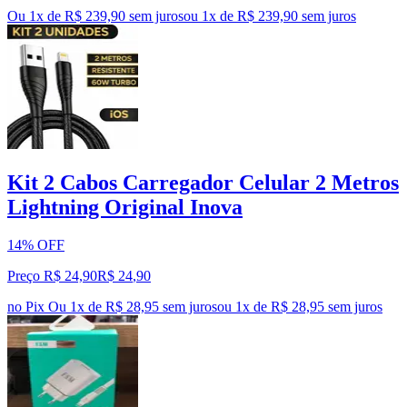
Ou 1x de R$ 239,90 sem juros
ou
1
x de
R$ 239,90
sem juros
Kit 2 Cabos Carregador Celular 2 Metros
Lightning Original Inova
14% OFF
Preço R$ 24,90
R$
24
,
90
no Pix
Ou 1x de R$ 28,95 sem juros
ou
1
x de
R$ 28,95
sem juros