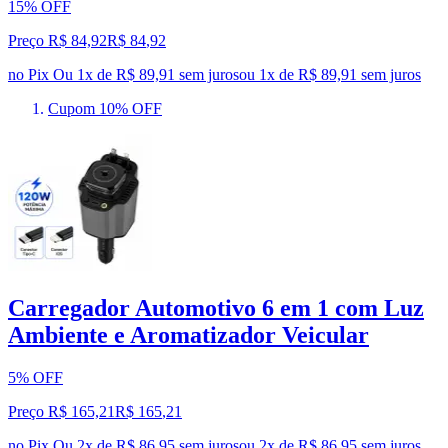
15% OFF
Preço R$ 84,92
R$
84
,
92
no Pix
Ou 1x de R$ 89,91 sem juros
ou
1
x de
R$ 89,91
sem juros
Cupom 10% OFF
Carregador Automotivo 6 em 1 com Luz
Ambiente e Aromatizador Veicular
5% OFF
Preço R$ 165,21
R$
165
,
21
no Pix
Ou 2x de R$ 86,95 sem juros
ou
2
x de
R$ 86,95
sem juros