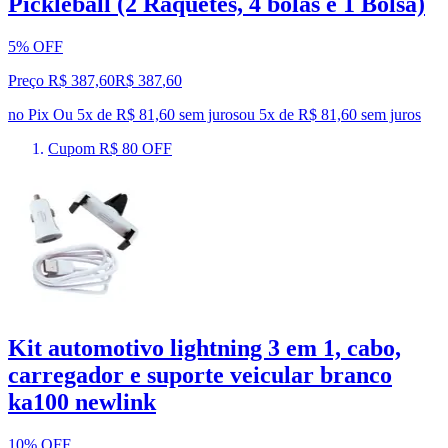
Pickleball (2 Raquetes, 4 bolas e 1 Bolsa)
5% OFF
Preço R$ 387,60
R$
387
,
60
no Pix
Ou 5x de R$ 81,60 sem juros
ou
5
x de
R$ 81,60
sem juros
Cupom R$ 80 OFF
Kit automotivo lightning 3 em 1, cabo,
carregador e suporte veicular branco
ka100 newlink
10% OFF