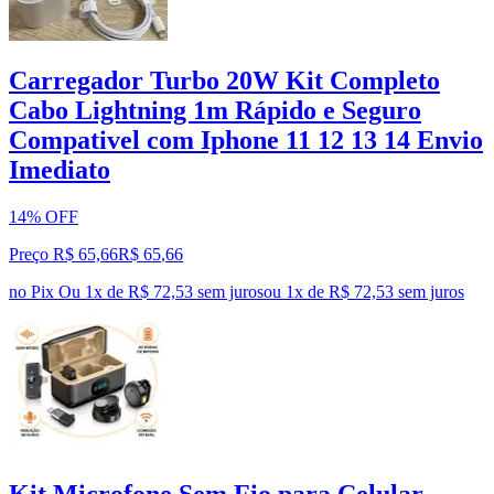
Carregador Turbo 20W Kit Completo
Cabo Lightning 1m Rápido e Seguro
Compativel com Iphone 11 12 13 14 Envio
Imediato
14% OFF
Preço R$ 65,66
R$
65
,
66
no Pix
Ou 1x de R$ 72,53 sem juros
ou
1
x de
R$ 72,53
sem juros