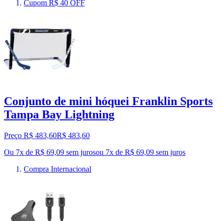
Cupom R$ 40 OFF
Conjunto de mini hóquei Franklin Sports
Tampa Bay Lightning
Preço R$ 483,60
R$
483
,
60
Ou 7x de R$ 69,09 sem juros
ou
7
x de
R$ 69,09
sem juros
Compra Internacional