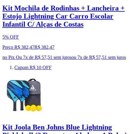
Kit Mochila de Rodinhas + Lancheira +
Estojo Lightning Car Carro Escolar
Infantil C/ Alças de Costas
5% OFF
Preço R$ 382,47
R$
382
,
47
no Pix
Ou 7x de R$ 57,51 sem juros
ou
7
x de
R$ 57,51
sem juros
Cupom R$ 10 OFF
Kit Joola Ben Johns Blue Lightning