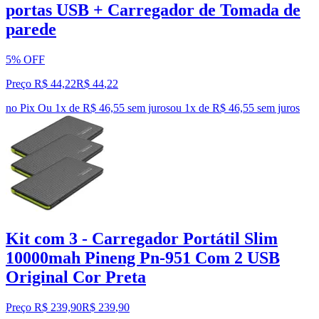
portas USB + Carregador de Tomada de
parede
5% OFF
Preço R$ 44,22
R$
44
,
22
no Pix
Ou 1x de R$ 46,55 sem juros
ou
1
x de
R$ 46,55
sem juros
Kit com 3 - Carregador Portátil Slim
10000mah Pineng Pn-951 Com 2 USB
Original Cor Preta
Preço R$ 239,90
R$
239
,
90