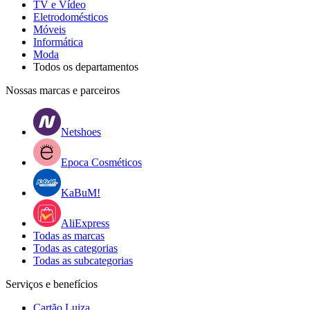
TV e Vídeo
Eletrodomésticos
Móveis
Informática
Moda
Todos os departamentos
Nossas marcas e parceiros
Netshoes
Epoca Cosméticos
KaBuM!
AliExpress
Todas as marcas
Todas as categorias
Todas as subcategorias
Serviços e benefícios
Cartão Luiza