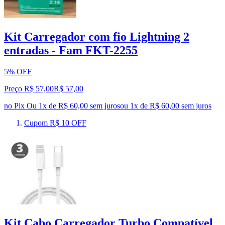
Kit Carregador com fio Lightning 2
entradas - Fam FKT-2255
5% OFF
Preço R$ 57,00
R$
57
,
00
no Pix
Ou 1x de R$ 60,00 sem juros
ou
1
x de
R$ 60,00
sem juros
Cupom R$ 10 OFF
Kit Cabo Carregador Turbo Compatível