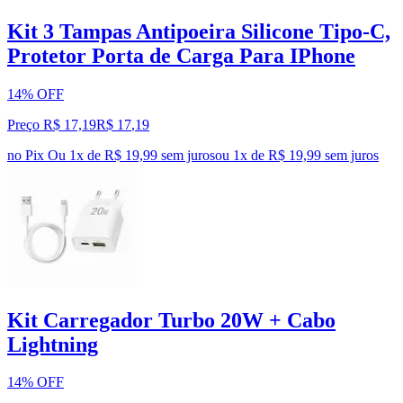
Kit 3 Tampas Antipoeira Silicone Tipo-C,
Protetor Porta de Carga Para IPhone
14% OFF
Preço R$ 17,19
R$
17
,
19
no Pix
Ou 1x de R$ 19,99 sem juros
ou
1
x de
R$ 19,99
sem juros
Kit Carregador Turbo 20W + Cabo
Lightning
14% OFF