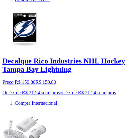
Decalque Rico Industries NHL Hockey
Tampa Bay Lightning
Preço R$ 150,80
R$
150
,
80
Ou 7x de R$ 21,54 sem juros
ou
7
x de
R$ 21,54
sem juros
Compra Internacional