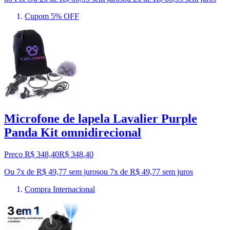
Cupom 5% OFF
Microfone de lapela Lavalier Purple
Panda Kit omnidirecional
Preço R$ 348,40
R$
348
,
40
Ou 7x de R$ 49,77 sem juros
ou
7
x de
R$ 49,77
sem juros
Compra Internacional