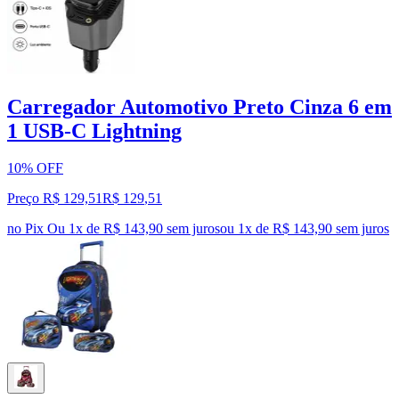
Carregador Automotivo Preto Cinza 6 em
1 USB-C Lightning
10% OFF
Preço R$ 129,51
R$
129
,
51
no Pix
Ou 1x de R$ 143,90 sem juros
ou
1
x de
R$ 143,90
sem juros