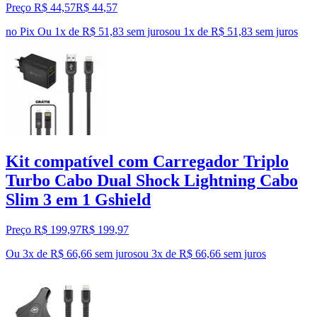
Preço R$ 44,57
R$
44
,
57
no Pix
Ou 1x de R$ 51,83 sem juros
ou
1
x de
R$ 51,83
sem juros
Kit compatível com Carregador Triplo
Turbo Cabo Dual Shock Lightning Cabo
Slim 3 em 1 Gshield
Preço R$ 199,97
R$
199
,
97
Ou 3x de R$ 66,66 sem juros
ou
3
x de
R$ 66,66
sem juros