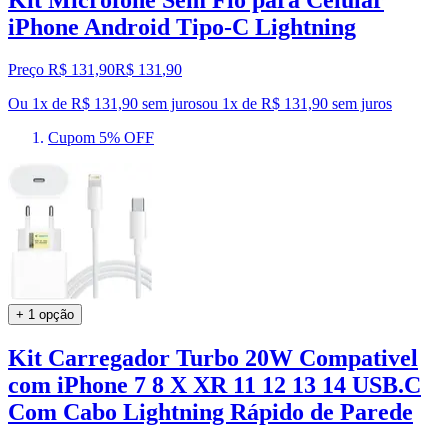
Kit Microfone Sem Fio para Celular
iPhone Android Tipo-C Lightning
Preço R$ 131,90
R$
131
,
90
Ou 1x de R$ 131,90 sem juros
ou
1
x de
R$ 131,90
sem juros
Cupom 5% OFF
+ 1 opção
Kit Carregador Turbo 20W Compativel
com iPhone 7 8 X XR 11 12 13 14 USB.C
Com Cabo Lightning Rápido de Parede