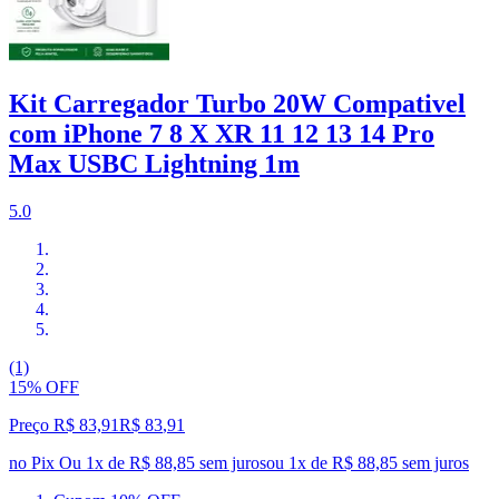
Kit Carregador Turbo 20W Compativel
com iPhone 7 8 X XR 11 12 13 14 Pro
Max USBC Lightning 1m
5.0
(1)
15% OFF
Preço R$ 83,91
R$
83
,
91
no Pix
Ou 1x de R$ 88,85 sem juros
ou
1
x de
R$ 88,85
sem juros