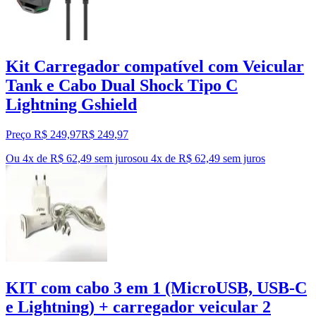
Kit Carregador compatível com Veicular
Tank e Cabo Dual Shock Tipo C
Lightning Gshield
Preço R$ 249,97
R$
249
,
97
Ou 4x de R$ 62,49 sem juros
ou
4
x de
R$ 62,49
sem juros
KIT com cabo 3 em 1 (MicroUSB, USB-C
e Lightning) + carregador veicular 2