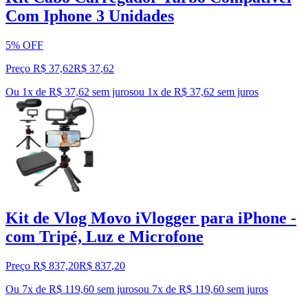
Com Iphone 3 Unidades
5% OFF
Preço R$ 37,62
R$
37
,
62
Ou 1x de R$ 37,62 sem juros
ou
1
x de
R$ 37,62
sem juros
Kit de Vlog Movo iVlogger para iPhone -
com Tripé, Luz e Microfone
Preço R$ 837,20
R$
837
,
20
Ou 7x de R$ 119,60 sem juros
ou
7
x de
R$ 119,60
sem juros