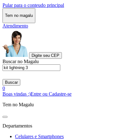
Pular para o conteudo principal
Tem no magalu
Atendimento
Digite seu CEP
Buscar no Magalu
Buscar
0
Boas vindas :)
Entre ou Cadastre-se
Tem no Magalu
Departamentos
Celulares e Smartphones