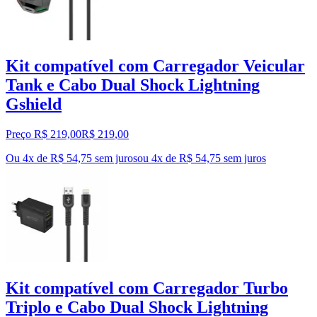
Kit compatível com Carregador Veicular
Tank e Cabo Dual Shock Lightning
Gshield
Preço R$ 219,00
R$
219
,
00
Ou 4x de R$ 54,75 sem juros
ou
4
x de
R$ 54,75
sem juros
Kit compatível com Carregador Turbo
Triplo e Cabo Dual Shock Lightning