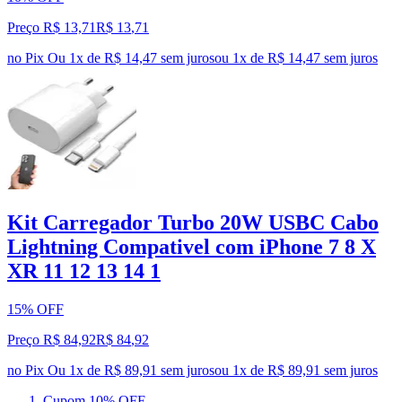
Preço R$ 13,71
R$
13
,
71
no Pix
Ou 1x de R$ 14,47 sem juros
ou
1
x de
R$ 14,47
sem juros
Kit Carregador Turbo 20W USBC Cabo
Lightning Compativel com iPhone 7 8 X
XR 11 12 13 14 1
15% OFF
Preço R$ 84,92
R$
84
,
92
no Pix
Ou 1x de R$ 89,91 sem juros
ou
1
x de
R$ 89,91
sem juros
Cupom 10% OFF