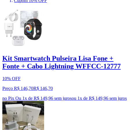
Cupom 10% OFF
Kit Smartwatch Pulseira Lisa Fone +
Fonte + Cabo Lightning WFFCC-12777
10% OFF
Preço R$ 146,70
R$
146
,
70
no Pix
Ou 1x de R$ 149,96 sem juros
ou
1
x de
R$ 149,96
sem juros