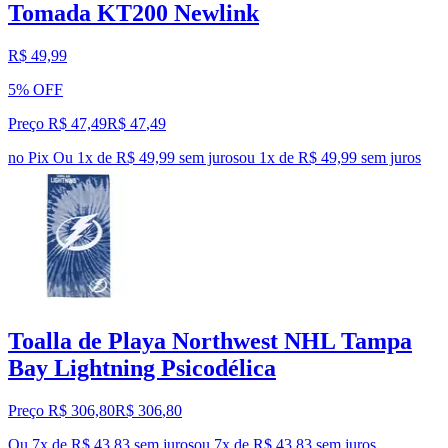
Tomada KT200 Newlink
R$ 49,99
5% OFF
Preço R$ 47,49
R$
47
,
49
no Pix
Ou 1x de R$ 49,99 sem juros
ou
1
x de
R$ 49,99
sem juros
Toalla de Playa Northwest NHL Tampa
Bay Lightning Psicodélica
Preço R$ 306,80
R$
306
,
80
Ou 7x de R$ 43,83 sem juros
ou
7
x de
R$ 43,83
sem juros