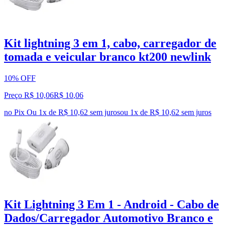
Kit lightning 3 em 1, cabo, carregador de
tomada e veicular branco kt200 newlink
10% OFF
Preço R$ 10,06
R$
10
,
06
no Pix
Ou 1x de R$ 10,62 sem juros
ou
1
x de
R$ 10,62
sem juros
Kit Lightning 3 Em 1 - Android - Cabo de
Dados/Carregador Automotivo Branco e