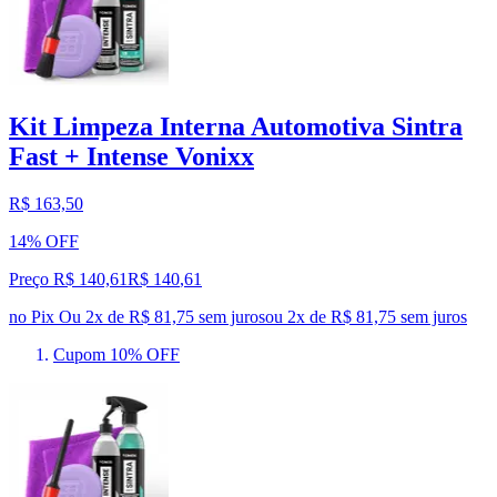
Kit Limpeza Interna Automotiva Sintra
Fast + Intense Vonixx
R$ 163,50
14% OFF
Preço R$ 140,61
R$
140
,
61
no Pix
Ou 2x de R$ 81,75 sem juros
ou
2
x de
R$ 81,75
sem juros
Cupom 10% OFF