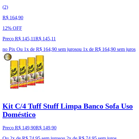
(2)
R$ 164,90
12% OFF
Preço R$ 145,11
R$
145
,
11
no Pix
Ou 1x de R$ 164,90 sem juros
ou
1
x de
R$ 164,90
sem juros
Kit C/4 Tuff Stuff Limpa Banco Sofa Uso
Doméstico
Preço R$ 149,90
R$
149
,
90
Ou 2x de R$ 74,95 sem juros
ou
2
x de
R$ 74,95
sem juros