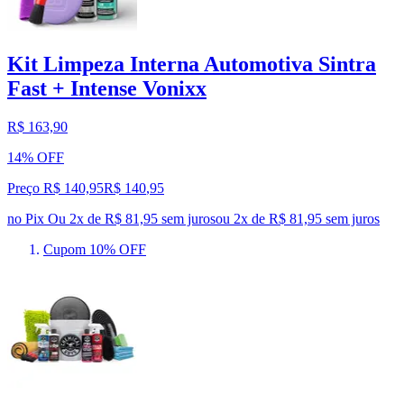
Kit Limpeza Interna Automotiva Sintra
Fast + Intense Vonixx
R$ 163,90
14% OFF
Preço R$ 140,95
R$
140
,
95
no Pix
Ou 2x de R$ 81,95 sem juros
ou
2
x de
R$ 81,95
sem juros
Cupom 10% OFF