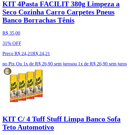
KIT 4Pasta FACILIT 380g Limpeza a
Seco Cozinha Carro Carpetes Pneus
Banco Borrachas Tênis
R$ 35,00
31% OFF
Preço R$ 24,21
R$
24
,
21
no Pix
Ou 1x de R$ 26,90 sem juros
ou
1
x de
R$ 26,90
sem juros
KIT C/ 4 Tuff Stuff Limpa Banco Sofa
Teto Automotivo