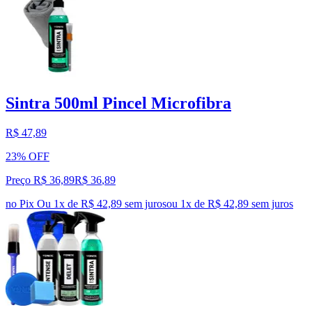
Sintra 500ml Pincel Microfibra
R$ 47,89
23% OFF
Preço R$ 36,89
R$
36
,
89
no Pix
Ou 1x de R$ 42,89 sem juros
ou
1
x de
R$ 42,89
sem juros