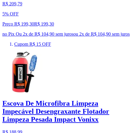
R$ 209,79
5% OFF
Preço R$ 199,30
R$
199
,
30
no Pix
Ou 2x de R$ 104,90 sem juros
ou
2
x de
R$ 104,90
sem juros
Cupom R$ 15 OFF
Escova De Microfibra Limpeza
Impecável Desengraxante Flotador
Limpeza Pesada Impact Vonixx
R$ 188,99