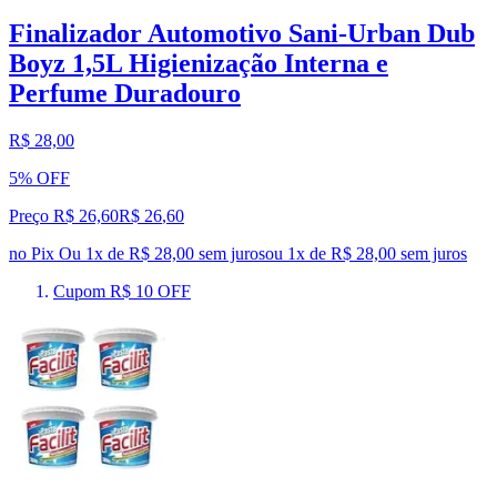
Finalizador Automotivo Sani-Urban Dub
Boyz 1,5L Higienização Interna e
Perfume Duradouro
R$ 28,00
5% OFF
Preço R$ 26,60
R$
26
,
60
no Pix
Ou 1x de R$ 28,00 sem juros
ou
1
x de
R$ 28,00
sem juros
Cupom R$ 10 OFF