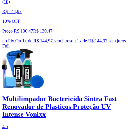
(10)
R$ 144,97
10% OFF
Preço R$ 130,47
R$
130
,
47
no Pix
Ou 1x de R$ 144,97 sem juros
ou
1
x de
R$ 144,97
sem juros
Full
Multilimpador Bactericida Sintra Fast
Renovador de Plasticos Proteção UV
Intense Vonixx
4.5