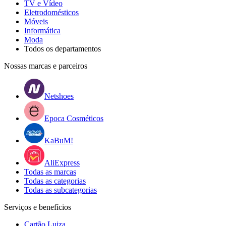
TV e Vídeo
Eletrodomésticos
Móveis
Informática
Moda
Todos os departamentos
Nossas marcas e parceiros
Netshoes
Epoca Cosméticos
KaBuM!
AliExpress
Todas as marcas
Todas as categorias
Todas as subcategorias
Serviços e benefícios
Cartão Luiza