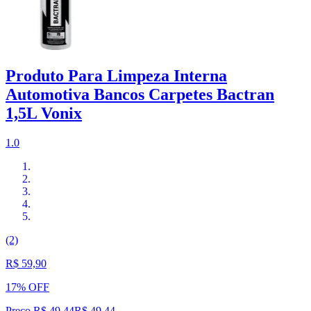
Produto Para Limpeza Interna
Automotiva Bancos Carpetes Bactran
1,5L Vonix
1.0
(2)
R$ 59,90
17% OFF
Preço R$ 49,44
R$
49
,
44