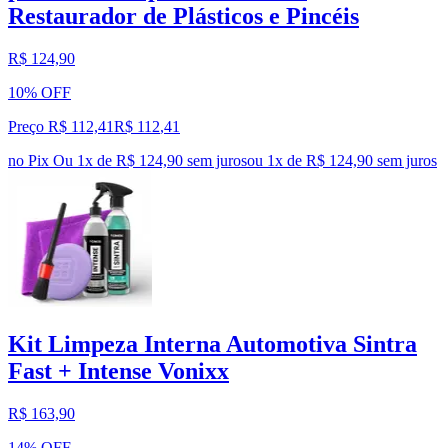
Restaurador de Plásticos e Pincéis
R$ 124,90
10% OFF
Preço R$ 112,41
R$
112
,
41
no Pix
Ou 1x de R$ 124,90 sem juros
ou
1
x de
R$ 124,90
sem juros
Kit Limpeza Interna Automotiva Sintra
Fast + Intense Vonixx
R$ 163,90
14% OFF