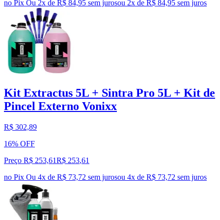
no Pix
Ou 2x de R$ 84,95 sem juros
ou
2
x de
R$ 84,95
sem juros
Kit Extractus 5L + Sintra Pro 5L + Kit de
Pincel Externo Vonixx
R$ 302,89
16% OFF
Preço R$ 253,61
R$
253
,
61
no Pix
Ou 4x de R$ 73,72 sem juros
ou
4
x de
R$ 73,72
sem juros