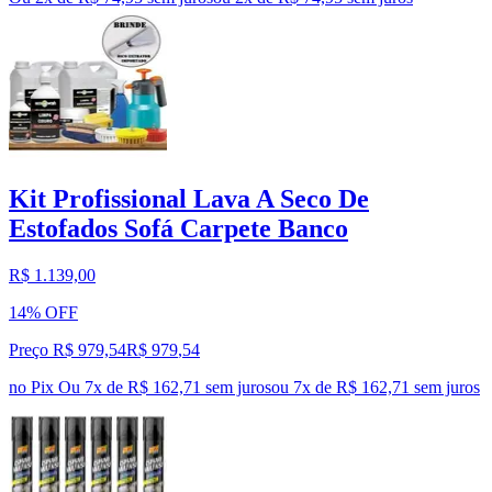
Kit Profissional Lava A Seco De
Estofados Sofá Carpete Banco
R$ 1.139,00
14% OFF
Preço R$ 979,54
R$
979
,
54
no Pix
Ou 7x de R$ 162,71 sem juros
ou
7
x de
R$ 162,71
sem juros