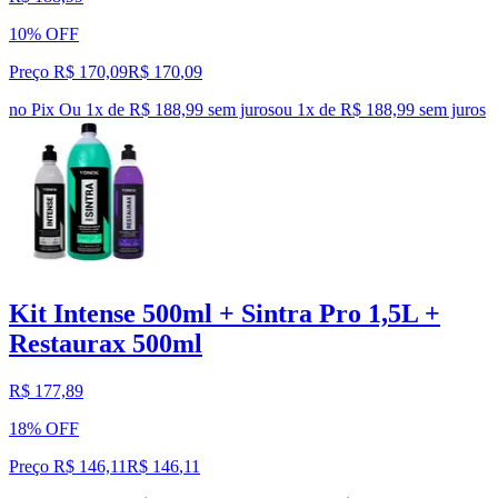
10% OFF
Preço R$ 170,09
R$
170
,
09
no Pix
Ou 1x de R$ 188,99 sem juros
ou
1
x de
R$ 188,99
sem juros
Kit Intense 500ml + Sintra Pro 1,5L +
Restaurax 500ml
R$ 177,89
18% OFF
Preço R$ 146,11
R$
146
,
11