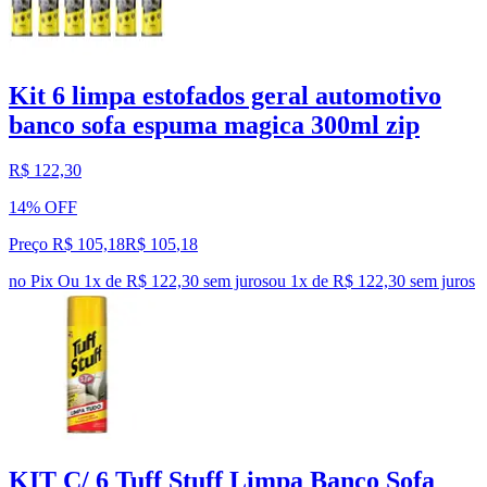
Kit 6 limpa estofados geral automotivo
banco sofa espuma magica 300ml zip
R$ 122,30
14% OFF
Preço R$ 105,18
R$
105
,
18
no Pix
Ou 1x de R$ 122,30 sem juros
ou
1
x de
R$ 122,30
sem juros
KIT C/ 6 Tuff Stuff Limpa Banco Sofa