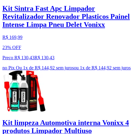
Kit Sintra Fast Apc Limpador
Revitalizador Renovador Plasticos Painel
Intense Limpa Pneu Delet Vonixx
R$ 169,99
23% OFF
Preço R$ 130,43
R$
130
,
43
no Pix
Ou 1x de R$ 144,92 sem juros
ou
1
x de
R$ 144,92
sem juros
Kit limpeza Automotiva interna Vonixx 4
produtos Limpador Multiuso