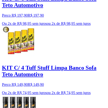
Teto Automotivo
Preço R$ 197,90
R$
197
,
90
Ou 2x de R$ 98,95 sem juros
ou
2
x de
R$ 98,95
sem juros
KIT C/ 4 Tuff Stuff Limpa Banco Sofa
Teto Automotivo
Preço R$ 149,90
R$
149
,
90
Ou 2x de R$ 74,95 sem juros
ou
2
x de
R$ 74,95
sem juros