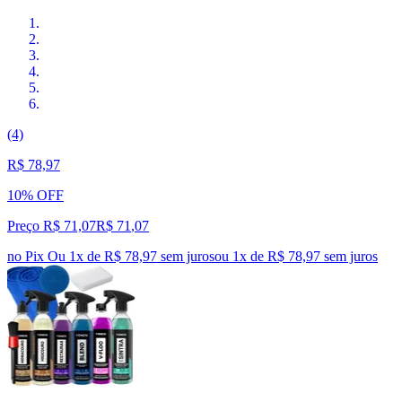
(4)
R$ 78,97
10% OFF
Preço R$ 71,07
R$
71
,
07
no Pix
Ou 1x de R$ 78,97 sem juros
ou
1
x de
R$ 78,97
sem juros