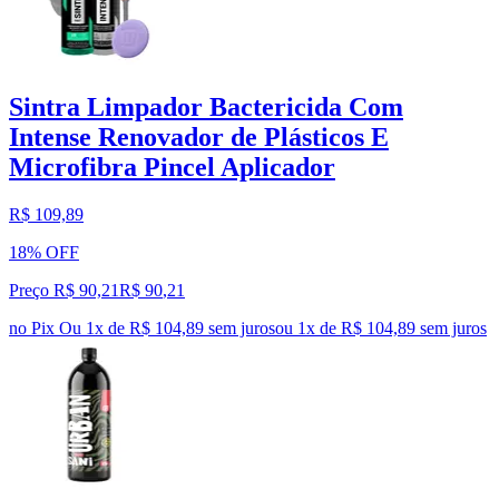
Sintra Limpador Bactericida Com
Intense Renovador de Plásticos E
Microfibra Pincel Aplicador
R$ 109,89
18% OFF
Preço R$ 90,21
R$
90
,
21
no Pix
Ou 1x de R$ 104,89 sem juros
ou
1
x de
R$ 104,89
sem juros