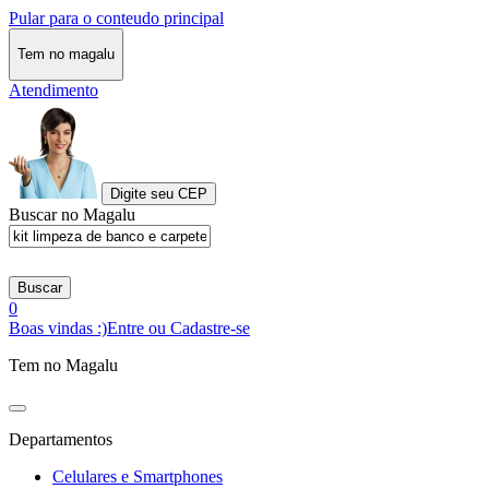
Pular para o conteudo principal
Tem no magalu
Atendimento
Digite seu CEP
Buscar no Magalu
Buscar
0
Boas vindas :)
Entre ou Cadastre-se
Tem no Magalu
Departamentos
Celulares e Smartphones