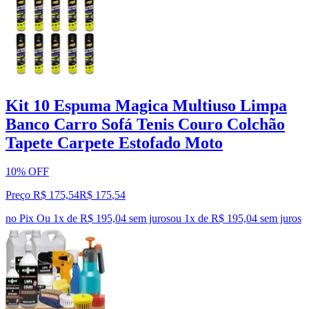
Kit 10 Espuma Magica Multiuso Limpa
Banco Carro Sofá Tenis Couro Colchão
Tapete Carpete Estofado Moto
10% OFF
Preço R$ 175,54
R$
175
,
54
no Pix
Ou 1x de R$ 195,04 sem juros
ou
1
x de
R$ 195,04
sem juros