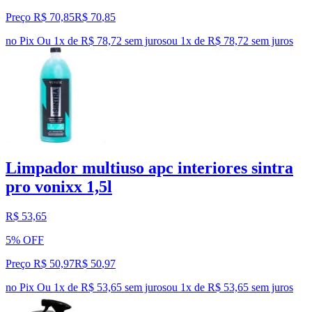
Preço R$ 70,85
R$
70
,
85
no Pix
Ou 1x de R$ 78,72 sem juros
ou
1
x de
R$ 78,72
sem juros
Limpador multiuso apc interiores sintra
pro vonixx 1,5l
R$ 53,65
5% OFF
Preço R$ 50,97
R$
50
,
97
no Pix
Ou 1x de R$ 53,65 sem juros
ou
1
x de
R$ 53,65
sem juros