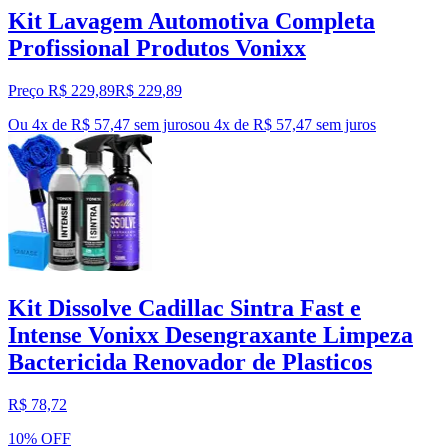
Kit Lavagem Automotiva Completa
Profissional Produtos Vonixx
Preço R$ 229,89
R$
229
,
89
Ou 4x de R$ 57,47 sem juros
ou
4
x de
R$ 57,47
sem juros
Kit Dissolve Cadillac Sintra Fast e
Intense Vonixx Desengraxante Limpeza
Bactericida Renovador de Plasticos
R$ 78,72
10% OFF