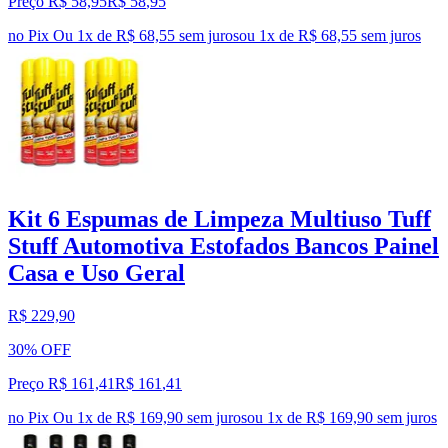
Preço R$ 58,95
R$
58
,
95
no Pix
Ou 1x de R$ 68,55 sem juros
ou
1
x de
R$ 68,55
sem juros
Kit 6 Espumas de Limpeza Multiuso Tuff
Stuff Automotiva Estofados Bancos Painel
Casa e Uso Geral
R$ 229,90
30% OFF
Preço R$ 161,41
R$
161
,
41
no Pix
Ou 1x de R$ 169,90 sem juros
ou
1
x de
R$ 169,90
sem juros