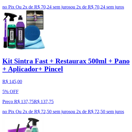
no Pix
Ou 2x de R$ 70,24 sem juros
ou
2
x de
R$ 70,24
sem juros
Kit Sintra Fast + Restaurax 500ml + Pano
+ Aplicador+ Pincel
R$ 145,00
5% OFF
Preço R$ 137,75
R$
137
,
75
no Pix
Ou 2x de R$ 72,50 sem juros
ou
2
x de
R$ 72,50
sem juros