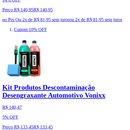
Preço R$ 140,95
R$
140
,
95
no Pix
Ou 2x de R$ 81,95 sem juros
ou
2
x de
R$ 81,95
sem juros
Cupom 10% OFF
Kit Produtos Descontaminação
Desengraxante Automotivo Vonixx
R$ 140,47
5% OFF
Preço R$ 133,45
R$
133
,
45