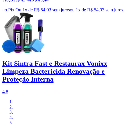
no Pix
Ou 1x de R$ 54,93 sem juros
ou
1
x de
R$ 54,93
sem juros
Kit Sintra Fast e Restaurax Vonixx
Limpeza Bactericida Renovação e
Proteção Interna
4.8