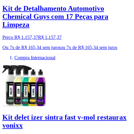
Kit de Detalhamento Automotivo
Chemical Guys com 17 Peças para
Limpeza
Preço R$ 1.157,37
R$
1.157
,
37
Ou 7x de R$ 165,34 sem juros
ou
7
x de
R$ 165,34
sem juros
Compra Internacional
Kit delet izer sintra fast v-mol restaurax
vonixx