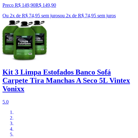
Preço R$ 149,90
R$
149
,
90
Ou 2x de R$ 74,95 sem juros
ou
2
x de
R$ 74,95
sem juros
Kit 3 Limpa Estofados Banco Sofá
Carpete Tira Manchas A Seco 5L Vintex
Vonixx
5.0