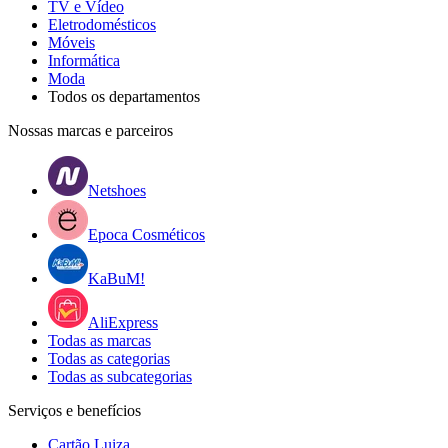
TV e Vídeo
Eletrodomésticos
Móveis
Informática
Moda
Todos os departamentos
Nossas marcas e parceiros
Netshoes
Epoca Cosméticos
KaBuM!
AliExpress
Todas as marcas
Todas as categorias
Todas as subcategorias
Serviços e benefícios
Cartão Luiza