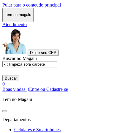
Pular para o conteudo principal
Tem no magalu
Atendimento
Digite seu CEP
Buscar no Magalu
Buscar
0
Boas vindas :)
Entre ou Cadastre-se
Tem no Magalu
Departamentos
Celulares e Smartphones