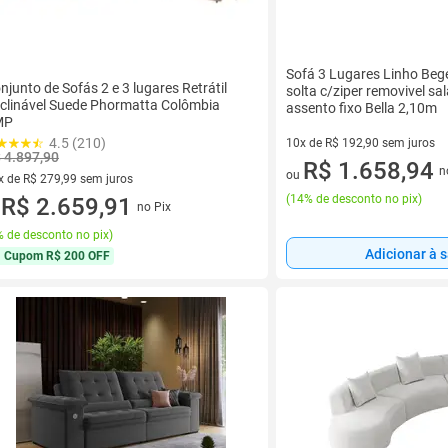
Sofá 3 Lugares Linho Beg
njunto de Sofás 2 e 3 lugares Retrátil
solta c/ziper removivel sala
clinável Suede Phormatta Colômbia
assento fixo Bella 2,10m
MP
4.5 (210)
10x de R$ 192,90 sem juros
 4.897,90
10 vez de R$ 192,90 sem juro
R$ 1.658,94
n
ou
x de R$ 279,99 sem juros
(
14% de desconto no pix
)
vez de R$ 279,99 sem juros
R$ 2.659,91
no Pix
u
 de desconto no pix
)
Adicionar à 
Cupom
R$ 200 OFF