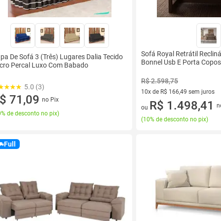
Sofá Royal Retrátil Recli
pa De Sofá 3 (Três) Lugares Dalia Tecido
Bonnel Usb E Porta Copos
cro Percal Luxo Com Babado
R$ 2.598,75
5.0 (3)
10x de R$ 166,49 sem juros
$ 71,09
no Pix
10 vez de R$ 166,49 sem juro
R$ 1.498,41
n
ou
% de desconto no pix
)
(
10% de desconto no pix
)
Full