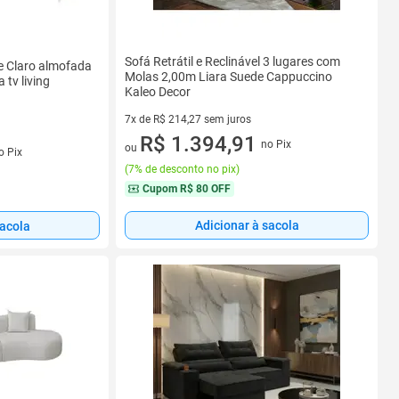
Sofá Retrátil e Reclinável 3 lugares com
e Claro almofada
Molas 2,00m Liara Suede Cappuccino
 tv living
Kaleo Decor
7x de R$ 214,27 sem juros
7 vez de R$ 214,27 sem juros
R$ 1.394,91
no Pix
s
ou
o Pix
(
7% de desconto no pix
)
Cupom
R$ 80 OFF
Adicionar à sacola
sacola