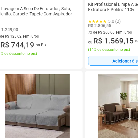
Kit Profissional Limpa A 
t Lavagem A Seco De Estofados, Sofá,
Extratora E Politriz 110v
lchão, Carpete, Tapete Com Aspirador
5.0 (2)
R$ 2.806,55
 1.249,00
7x de R$ 260,66 sem juros
 de R$ 123,62 sem juros
7 vez de R$ 260,66 sem juros
R$ 1.569,15
n
ou
ez de R$ 123,62 sem juros
R$ 744,19
no Pix
u
(
14% de desconto no pix
)
% de desconto no pix
)
Adicionar à 