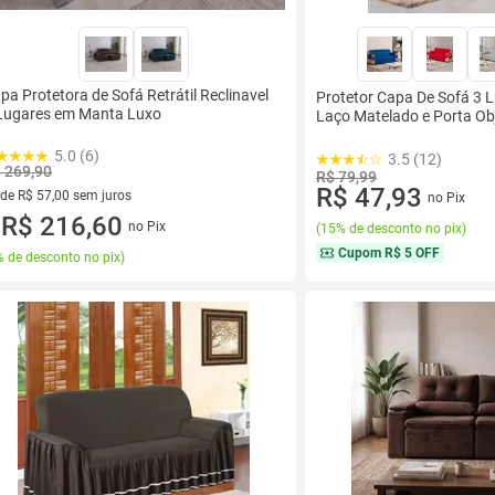
pa Protetora de Sofá Retrátil Reclinavel
Protetor Capa De Sofá 3 
Lugares em Manta Luxo
Laço Matelado e Porta Ob
5.0 (6)
3.5 (12)
 269,90
R$ 79,99
R$ 47,93
 de R$ 57,00 sem juros
no Pix
ez de R$ 57,00 sem juros
R$ 216,60
no Pix
(
15% de desconto no pix
)
u
Cupom
R$ 5 OFF
 de desconto no pix
)