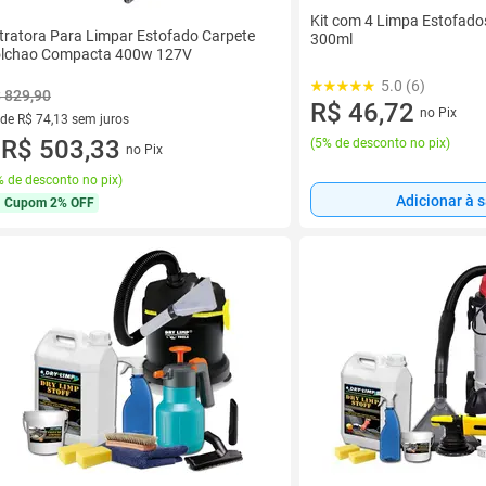
Kit com 4 Limpa Estofado
tratora Para Limpar Estofado Carpete
300ml
lchao Compacta 400w 127V
5.0 (6)
 829,90
R$ 46,72
no Pix
 de R$ 74,13 sem juros
ez de R$ 74,13 sem juros
R$ 503,33
(
5% de desconto no pix
)
no Pix
u
 de desconto no pix
)
Adicionar à 
Cupom
2% OFF