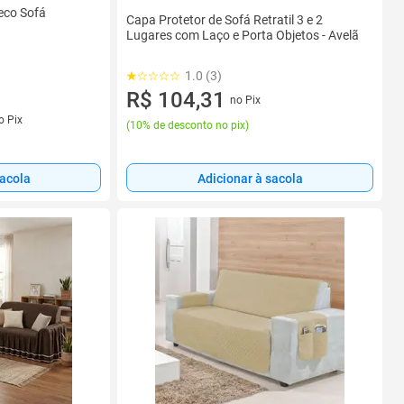
Seco Sofá
Capa Protetor de Sofá Retratil 3 e 2
Lugares com Laço e Porta Objetos - Avelã
1.0 (3)
R$ 104,31
no Pix
o Pix
(
10% de desconto no pix
)
sacola
Adicionar à sacola