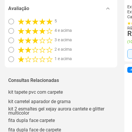
Ex
Avaliação
Ex
Ca
5
R$
4 e acima
R
3 e acima
(
10
2 e acima
1 e acima
Consultas Relacionadas
kit tapete pvc com carpete
kit carretel aparador de grama
kit 2 esmaltes gel xejay aurora cantete e glitter
multicolor
fita dupla face carpete
fita dupla face de carpete