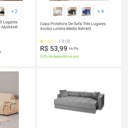
+
2
+
4
 3 Lugares
Capa Protetora De Sofá Três Lugares
 Ajustável
Avulso Lorena Medio Retrátil
1.0 (3)
R$ 53,99
no Pix
x
(
10% de desconto no pix
)