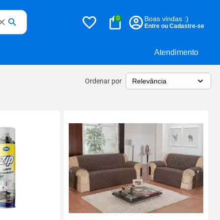
0
Boas vindas :)
Entre ou Cadastre-se
Atendimento
Ordenar por