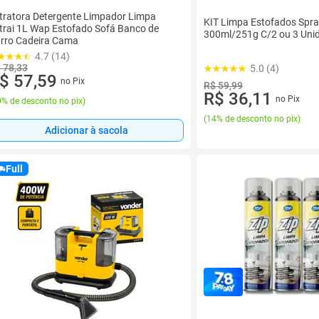
tratora Detergente Limpador Limpa
KIT Limpa Estofados Spra
trai 1L Wap Estofado Sofá Banco de
300ml/251g C/2 ou 3 Uni
rro Cadeira Cama
4.7 (14)
 78,33
5.0 (4)
$ 57,59
no Pix
R$ 59,99
R$ 36,11
no Pix
% de desconto no pix
)
(
14% de desconto no pix
)
Adicionar à sacola
Full