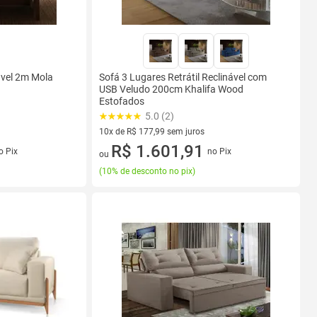
nável 2m Mola
Sofá 3 Lugares Retrátil Reclinável com
USB Veludo 200cm Khalifa Wood
Estofados
5.0 (2)
10x de R$ 177,99 sem juros
s
10 vez de R$ 177,99 sem juros
R$ 1.601,91
o Pix
no Pix
ou
(
10% de desconto no pix
)