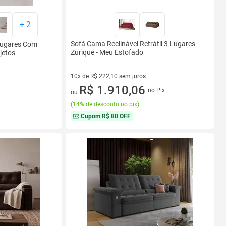
+
2
Sofá Cama Reclinável Retrátil 3 Lugares
Lugares Com
Zurique - Meu Estofado
jetos
10x de R$ 222,10 sem juros
10 vez de R$ 222,10 sem juros
R$ 1.910,06
no Pix
ou
(
14% de desconto no pix
)
Cupom
R$ 80 OFF