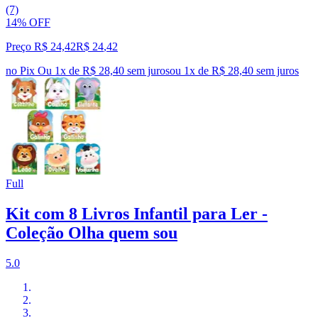
(7)
14% OFF
Preço R$ 24,42
R$
24
,
42
no Pix
Ou 1x de R$ 28,40 sem juros
ou
1
x de
R$ 28,40
sem juros
Full
Kit com 8 Livros Infantil para Ler -
Coleção Olha quem sou
5.0