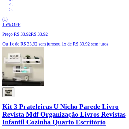
(1)
15% OFF
Preço R$ 33,92
R$
33
,
92
Ou 1x de R$ 33,92 sem juros
ou
1
x de
R$ 33,92
sem juros
Kit 3 Prateleiras U Nicho Parede Livro
Revista Mdf Organização Livros Revistas
Infantil Cozinha Quarto Escritório