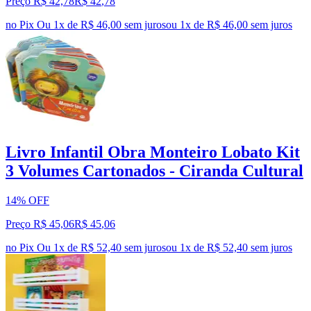
Preço R$ 42,78
R$
42
,
78
no Pix
Ou 1x de R$ 46,00 sem juros
ou
1
x de
R$ 46,00
sem juros
Livro Infantil Obra Monteiro Lobato Kit
3 Volumes Cartonados - Ciranda Cultural
14% OFF
Preço R$ 45,06
R$
45
,
06
no Pix
Ou 1x de R$ 52,40 sem juros
ou
1
x de
R$ 52,40
sem juros