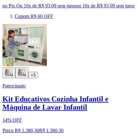
no Pix
Ou 10x de R$ 93,09 sem juros
ou
10
x de
R$ 93,09
sem juros
Cupom R$ 60 OFF
+3
Patrocinado
Kit Educativos Cozinha Infantil e
Máquina de Lavar Infantil
14% OFF
Preço R$ 1.380,30
R$
1.380
,
30