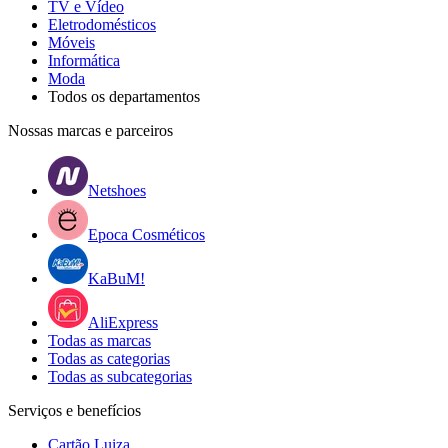
TV e Vídeo
Eletrodomésticos
Móveis
Informática
Moda
Todos os departamentos
Nossas marcas e parceiros
Netshoes
Epoca Cosméticos
KaBuM!
AliExpress
Todas as marcas
Todas as categorias
Todas as subcategorias
Serviços e benefícios
Cartão Luiza