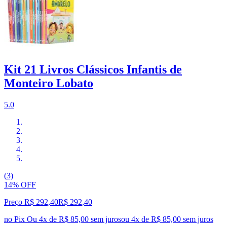
Kit 21 Livros Clássicos Infantis de
Monteiro Lobato
5.0
(3)
14% OFF
Preço R$ 292,40
R$
292
,
40
no Pix
Ou 4x de R$ 85,00 sem juros
ou
4
x de
R$ 85,00
sem juros