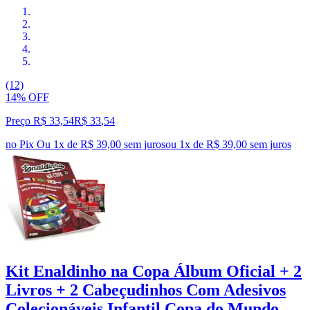
(12)
14% OFF
Preço R$ 33,54
R$
33
,
54
no Pix
Ou 1x de R$ 39,00 sem juros
ou
1
x de
R$ 39,00
sem juros
Kit Enaldinho na Copa Álbum Oficial + 2
Livros + 2 Cabeçudinhos Com Adesivos
Colecionáveis Infantil Copa do Mundo