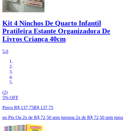
Kit 4 Ninchos De Quarto Infantil
Pratileira Estante Organizadora De
Livros Criança 40cm
5.0
(2)
5% OFF
Preço R$ 137,75
R$
137
,
75
no Pix
Ou 2x de R$ 72,50 sem juros
ou
2
x de
R$ 72,50
sem juros