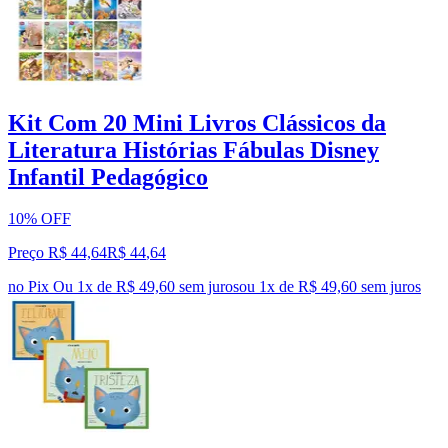
Kit Com 20 Mini Livros Clássicos da
Literatura Histórias Fábulas Disney
Infantil Pedagógico
10% OFF
Preço R$ 44,64
R$
44
,
64
no Pix
Ou 1x de R$ 49,60 sem juros
ou
1
x de
R$ 49,60
sem juros