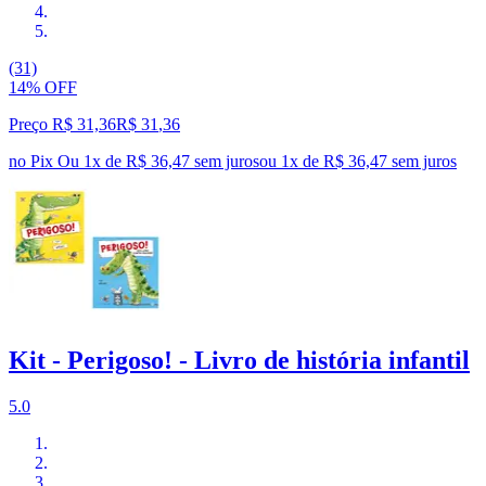
(31)
14% OFF
Preço R$ 31,36
R$
31
,
36
no Pix
Ou 1x de R$ 36,47 sem juros
ou
1
x de
R$ 36,47
sem juros
Kit - Perigoso! - Livro de história infantil
5.0