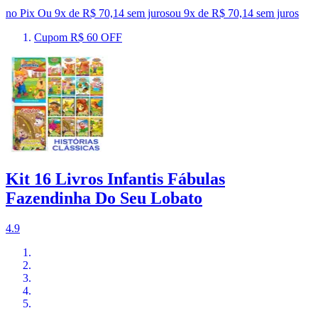
no Pix
Ou 9x de R$ 70,14 sem juros
ou
9
x de
R$ 70,14
sem juros
Cupom R$ 60 OFF
Kit 16 Livros Infantis Fábulas
Fazendinha Do Seu Lobato
4.9