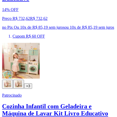
14% OFF
Preço R$ 732,62
R$
732
,
62
no Pix
Ou 10x de R$ 85,19 sem juros
ou
10
x de
R$ 85,19
sem juros
Cupom R$ 60 OFF
+3
Patrocinado
Cozinha Infantil com Geladeira e
Máquina de Lavar Kit Livro Educativo