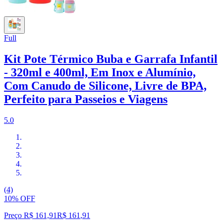
Full
Kit Pote Térmico Buba e Garrafa Infantil
- 320ml e 400ml, Em Inox e Alumínio,
Com Canudo de Silicone, Livre de BPA,
Perfeito para Passeios e Viagens
5.0
(4)
10% OFF
Preço R$ 161,91
R$
161
,
91