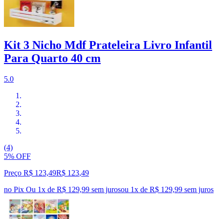
Kit 3 Nicho Mdf Prateleira Livro Infantil
Para Quarto 40 cm
5.0
(4)
5% OFF
Preço R$ 123,49
R$
123
,
49
no Pix
Ou 1x de R$ 129,99 sem juros
ou
1
x de
R$ 129,99
sem juros