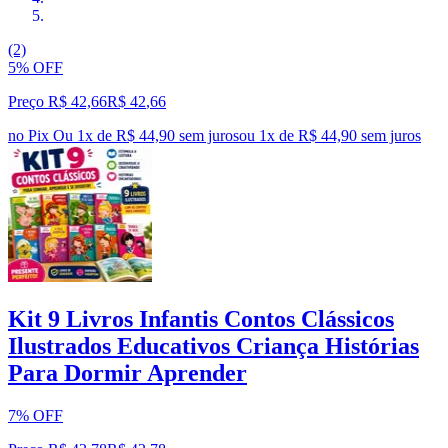
(2)
5% OFF
Preço R$ 42,66
R$
42
,
66
no Pix
Ou 1x de R$ 44,90 sem juros
ou
1
x de
R$ 44,90
sem juros
Kit 9 Livros Infantis Contos Clássicos
Ilustrados Educativos Criança Histórias
Para Dormir Aprender
7% OFF