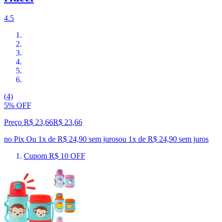
4.5
(4)
5% OFF
Preço R$ 23,66
R$
23
,
66
no Pix
Ou 1x de R$ 24,90 sem juros
ou
1
x de
R$ 24,90
sem juros
Cupom R$ 10 OFF