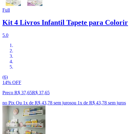
Full
Kit 4 Livros Infantil Tapete para Colorir
5.0
(6)
14% OFF
Preço R$ 37,65
R$
37
,
65
no Pix
Ou 1x de R$ 43,78 sem juros
ou
1
x de
R$ 43,78
sem juros