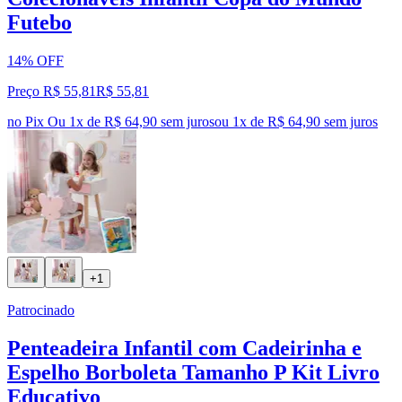
Futebo
14% OFF
Preço R$ 55,81
R$
55
,
81
no Pix
Ou 1x de R$ 64,90 sem juros
ou
1
x de
R$ 64,90
sem juros
+1
Patrocinado
Penteadeira Infantil com Cadeirinha e
Espelho Borboleta Tamanho P Kit Livro
Educativo