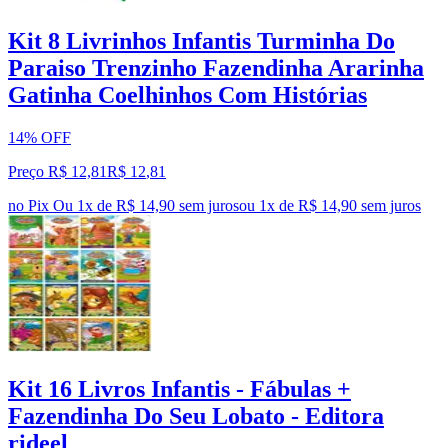
Kit 8 Livrinhos Infantis Turminha Do
Paraiso Trenzinho Fazendinha Ararinha
Gatinha Coelhinhos Com Histórias
14% OFF
Preço R$ 12,81
R$
12
,
81
no Pix
Ou 1x de R$ 14,90 sem juros
ou
1
x de
R$ 14,90
sem juros
Kit 16 Livros Infantis - Fábulas +
Fazendinha Do Seu Lobato - Editora
rideel