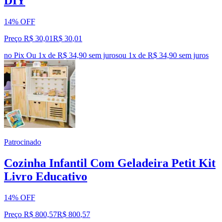
DIY
14% OFF
Preço R$ 30,01
R$
30
,
01
no Pix
Ou 1x de R$ 34,90 sem juros
ou
1
x de
R$ 34,90
sem juros
Patrocinado
Cozinha Infantil Com Geladeira Petit Kit
Livro Educativo
14% OFF
Preço R$ 800,57
R$
800
,
57