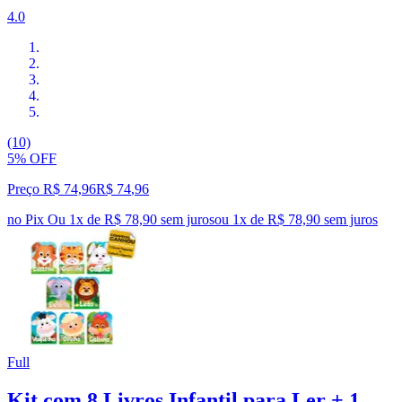
4.0
(10)
5% OFF
Preço R$ 74,96
R$
74
,
96
no Pix
Ou 1x de R$ 78,90 sem juros
ou
1
x de
R$ 78,90
sem juros
Full
Kit com 8 Livros Infantil para Ler + 1