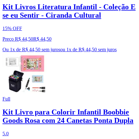
Kit Livros Literatura Infantil - Coleção E
se eu Sentir - Ciranda Cultural
15% OFF
Preço R$ 44,50
R$
44
,
50
Ou 1x de R$ 44,50 sem juros
ou
1
x de
R$ 44,50
sem juros
Full
Kit Livro para Colorir Infantil Boobbie
Goods Rosa com 24 Canetas Ponta Dupla
5.0