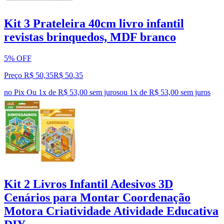
Kit 3 Prateleira 40cm livro infantil
revistas brinquedos, MDF branco
5% OFF
Preço R$ 50,35
R$
50
,
35
no Pix
Ou 1x de R$ 53,00 sem juros
ou
1
x de
R$ 53,00
sem juros
Kit 2 Livros Infantil Adesivos 3D
Cenários para Montar Coordenação
Motora Criatividade Atividade Educativa