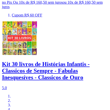
no Pix
Ou 10x de R$ 160,50 sem juros
ou
10
x de
R$ 160,50
sem
juros
Cupom R$ 60 OFF
Kit 30 livros de Histórias Infantis -
Classicos de Sempre - Fabulas
Inesquesíves - Classicos de Ouro
5.0