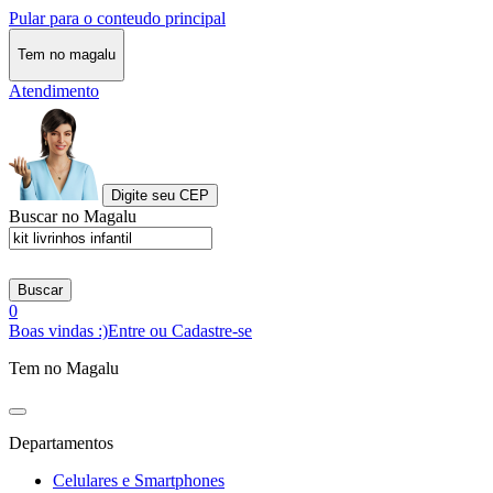
Pular para o conteudo principal
Tem no magalu
Atendimento
Digite seu CEP
Buscar no Magalu
Buscar
0
Boas vindas :)
Entre ou Cadastre-se
Tem no Magalu
Departamentos
Celulares e Smartphones