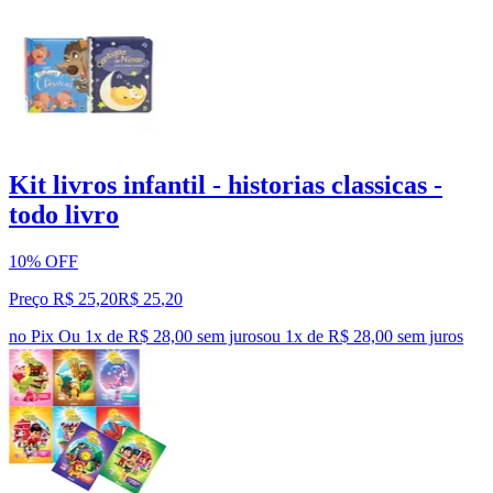
Kit livros infantil - historias classicas -
todo livro
10% OFF
Preço R$ 25,20
R$
25
,
20
no Pix
Ou 1x de R$ 28,00 sem juros
ou
1
x de
R$ 28,00
sem juros