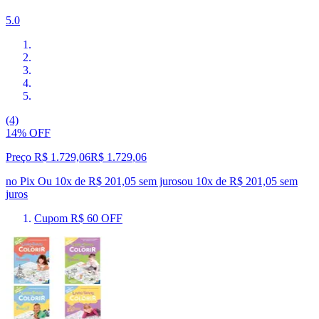
5.0
(4)
14% OFF
Preço R$ 1.729,06
R$
1.729
,
06
no Pix
Ou 10x de R$ 201,05 sem juros
ou
10
x de
R$ 201,05
sem
juros
Cupom R$ 60 OFF