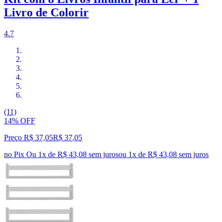
Livro de Colorir
4.7
(11)
14% OFF
Preço R$ 37,05
R$
37
,
05
no Pix
Ou 1x de R$ 43,08 sem juros
ou
1
x de
R$ 43,08
sem juros