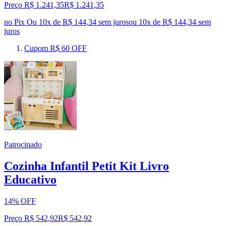
Preço R$ 1.241,35
R$
1.241
,
35
no Pix
Ou 10x de R$ 144,34 sem juros
ou
10
x de
R$ 144,34
sem
juros
Cupom R$ 60 OFF
Patrocinado
Cozinha Infantil Petit Kit Livro
Educativo
14% OFF
Preço R$ 542,92
R$
542
,
92