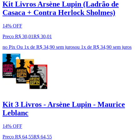
Kit Livros Arsène Lupin (Ladrão de
Casaca + Contra Herlock Sholmes)
14% OFF
Preço R$ 30,01
R$
30
,
01
no Pix
Ou 1x de R$ 34,90 sem juros
ou
1
x de
R$ 34,90
sem juros
Kit 3 Livros - Arsène Lupin - Maurice
Leblanc
14% OFF
Preço R$ 64,55
R$
64
,
55