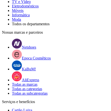
TV e Vídeo
Eletrodomésticos
Móveis
Informática
Moda
Todos os departamentos
Nossas marcas e parceiros
Netshoes
Epoca Cosméticos
KaBuM!
AliExpress
Todas as marcas
Todas as categorias
Todas as subcategorias
Serviços e benefícios
Cartão Luiza