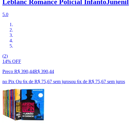
Leblanc Romance Policial InfantoJunenil
5.0
(2)
14% OFF
Preço R$ 390,44
R$
390
,
44
no Pix
Ou 6x de R$ 75,67 sem juros
ou
6
x de
R$ 75,67
sem juros