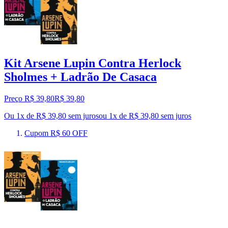
Kit Arsene Lupin Contra Herlock
Sholmes + Ladrão De Casaca
Preço R$ 39,80
R$
39
,
80
Ou 1x de R$ 39,80 sem juros
ou
1
x de
R$ 39,80
sem juros
Cupom R$ 60 OFF