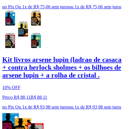
no Pix
Ou 1x de R$ 75,06 sem juros
ou
1
x de
R$ 75,06
sem juros
Kit livros arsene lupin (ladrao de casaca
+ contra herlock sholmes + os bilhoes de
arsene lupin + a rolha de cristal .
10% OFF
Preço R$ 88,11
R$
88
,
11
no Pix
Ou 1x de R$ 93,98 sem juros
ou
1
x de
R$ 93,98
sem juros