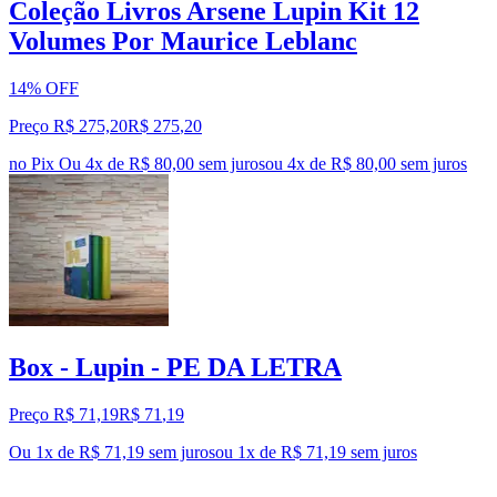
Coleção Livros Arsene Lupin Kit 12
Volumes Por Maurice Leblanc
14% OFF
Preço R$ 275,20
R$
275
,
20
no Pix
Ou 4x de R$ 80,00 sem juros
ou
4
x de
R$ 80,00
sem juros
Box - Lupin - PE DA LETRA
Preço R$ 71,19
R$
71
,
19
Ou 1x de R$ 71,19 sem juros
ou
1
x de
R$ 71,19
sem juros