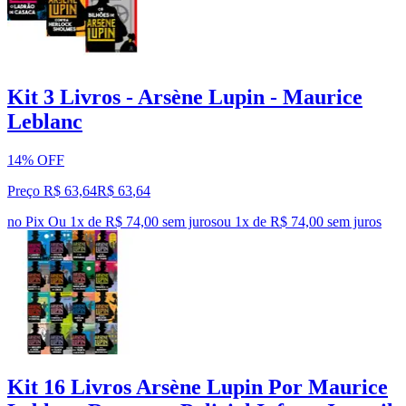
Kit 3 Livros - Arsène Lupin - Maurice
Leblanc
14% OFF
Preço R$ 63,64
R$
63
,
64
no Pix
Ou 1x de R$ 74,00 sem juros
ou
1
x de
R$ 74,00
sem juros
Kit 16 Livros Arsène Lupin Por Maurice