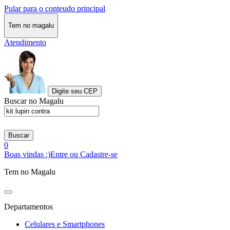
Pular para o conteudo principal
Tem no magalu
Atendimento
Digite seu CEP
Buscar no Magalu
Buscar
0
Boas vindas :)
Entre ou Cadastre-se
Tem no Magalu
Departamentos
Celulares e Smartphones