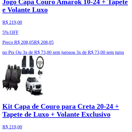
Jogo Capa Couro Amarok 10-24 + Tapete
e Volante Luxo
R$ 219,00
5% OFF
Preço R$ 208,05
R$
208
,
05
no Pix
Ou 3x de R$ 73,00 sem juros
ou
3
x de
R$ 73,00
sem juros
Kit Capa de Couro para Creta 20-24 +
Tapete de Luxo + Volante Exclusivo
R$ 219,00