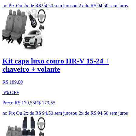
no Pix
Ou 2x de R$ 94,50 sem juros
ou
2
x de
R$ 94,50
sem juros
Kit capa luxo couro HR-V 15-24 +
chaveiro + volante
R$ 189,00
5% OFF
Preço R$ 179,55
R$
179
,
55
no Pix
Ou 2x de R$ 94,50 sem juros
ou
2
x de
R$ 94,50
sem juros