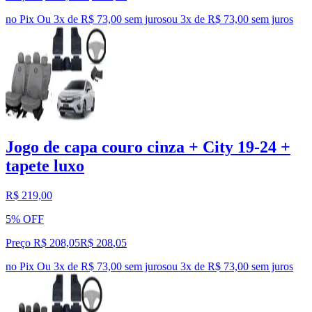
no Pix
Ou 3x de R$ 73,00 sem juros
ou
3
x de
R$ 73,00
sem juros
Jogo de capa couro cinza + City 19-24 +
tapete luxo
R$ 219,00
5% OFF
Preço R$ 208,05
R$
208
,
05
no Pix
Ou 3x de R$ 73,00 sem juros
ou
3
x de
R$ 73,00
sem juros