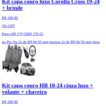
Kit capa couro luxo Corolla Cross 19-24
+ brinde
R$ 189,00
5% OFF
Preço R$ 179,55
R$
179
,
55
no Pix
Ou 2x de R$ 94,50 sem juros
ou
2
x de
R$ 94,50
sem juros
Kit capa couro HB 18-24 cinza luxo +
volante + chaveiro
R$ 189,00