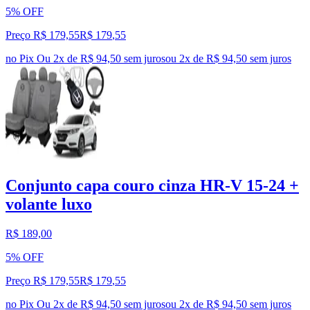
5% OFF
Preço R$ 179,55
R$
179
,
55
no Pix
Ou 2x de R$ 94,50 sem juros
ou
2
x de
R$ 94,50
sem juros
Conjunto capa couro cinza HR-V 15-24 +
volante luxo
R$ 189,00
5% OFF
Preço R$ 179,55
R$
179
,
55
no Pix
Ou 2x de R$ 94,50 sem juros
ou
2
x de
R$ 94,50
sem juros