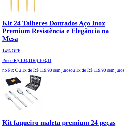
Kit 24 Talheres Dourados Aço Inox
Premium Resistência e Elegância na
Mesa
14% OFF
Preço R$ 103,11
R$
103
,
11
no Pix
Ou 1x de R$ 119,90 sem juros
ou
1
x de
R$ 119,90
sem juros
Kit faqueiro maleta premium 24 peças