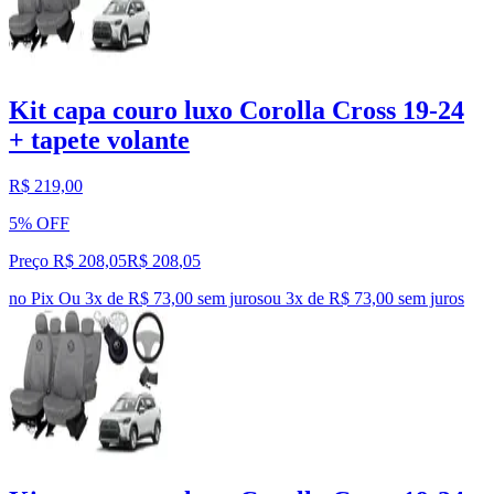
Kit capa couro luxo Corolla Cross 19-24
+ tapete volante
R$ 219,00
5% OFF
Preço R$ 208,05
R$
208
,
05
no Pix
Ou 3x de R$ 73,00 sem juros
ou
3
x de
R$ 73,00
sem juros