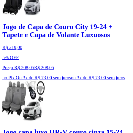
Jogo de Capa de Couro City 19-24 +
Tapete e Capa de Volante Luxuosos
R$ 219,00
5% OFF
Preço R$ 208,05
R$
208
,
05
no Pix
Ou 3x de R$ 73,00 sem juros
ou
3
x de
R$ 73,00
sem juros
Jogo capa luxo HR-V couro cinza 15-24