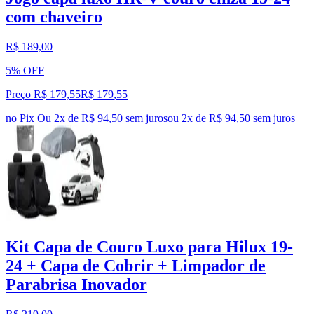
com chaveiro
R$ 189,00
5% OFF
Preço R$ 179,55
R$
179
,
55
no Pix
Ou 2x de R$ 94,50 sem juros
ou
2
x de
R$ 94,50
sem juros
Kit Capa de Couro Luxo para Hilux 19-
24 + Capa de Cobrir + Limpador de
Parabrisa Inovador