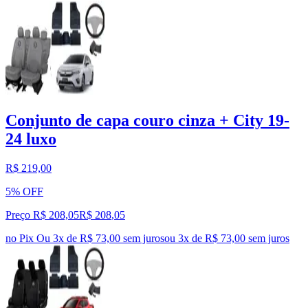
Conjunto de capa couro cinza + City 19-
24 luxo
R$ 219,00
5% OFF
Preço R$ 208,05
R$
208
,
05
no Pix
Ou 3x de R$ 73,00 sem juros
ou
3
x de
R$ 73,00
sem juros