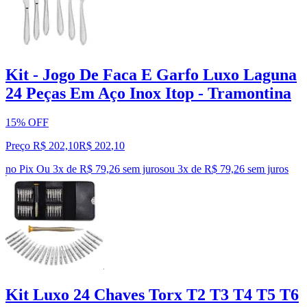
Kit - Jogo De Faca E Garfo Luxo Laguna
24 Peças Em Aço Inox Itop - Tramontina
15% OFF
Preço R$ 202,10
R$
202
,
10
no Pix
Ou 3x de R$ 79,26 sem juros
ou
3
x de
R$ 79,26
sem juros
Kit Luxo 24 Chaves Torx T2 T3 T4 T5 T6