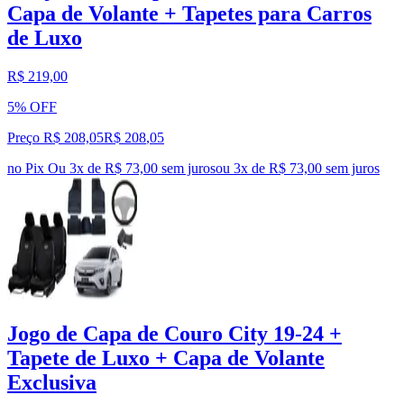
Capa de Volante + Tapetes para Carros
de Luxo
R$ 219,00
5% OFF
Preço R$ 208,05
R$
208
,
05
no Pix
Ou 3x de R$ 73,00 sem juros
ou
3
x de
R$ 73,00
sem juros
Jogo de Capa de Couro City 19-24 +
Tapete de Luxo + Capa de Volante
Exclusiva