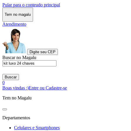
Pular para o conteudo principal
Tem no magalu
Atendimento
Digite seu CEP
Buscar no Magalu
Buscar
0
Boas vindas :)
Entre ou Cadastre-se
Tem no Magalu
Departamentos
Celulares e Smartphones