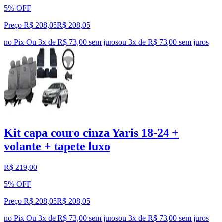
5% OFF
Preço R$ 208,05
R$
208
,
05
no Pix
Ou 3x de R$ 73,00 sem juros
ou
3
x de
R$ 73,00
sem juros
Kit capa couro cinza Yaris 18-24 +
volante + tapete luxo
R$ 219,00
5% OFF
Preço R$ 208,05
R$
208
,
05
no Pix
Ou 3x de R$ 73,00 sem juros
ou
3
x de
R$ 73,00
sem juros