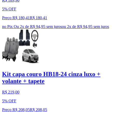
R$ 189,90
5% OFF
Preço R$ 180,41
R$
180
,
41
no Pix
Ou 2x de R$ 94,95 sem juros
ou
2
x de
R$ 94,95
sem juros
Kit capa couro HB18-24 cinza luxo +
volante + tapete
R$ 219,00
5% OFF
Preço R$ 208,05
R$
208
,
05