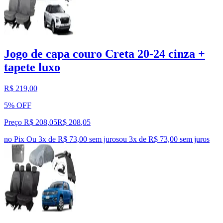
Jogo de capa couro Creta 20-24 cinza +
tapete luxo
R$ 219,00
5% OFF
Preço R$ 208,05
R$
208
,
05
no Pix
Ou 3x de R$ 73,00 sem juros
ou
3
x de
R$ 73,00
sem juros