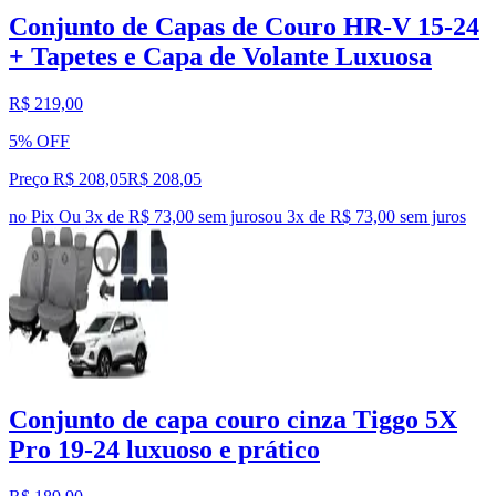
Conjunto de Capas de Couro HR-V 15-24
+ Tapetes e Capa de Volante Luxuosa
R$ 219,00
5% OFF
Preço R$ 208,05
R$
208
,
05
no Pix
Ou 3x de R$ 73,00 sem juros
ou
3
x de
R$ 73,00
sem juros
Conjunto de capa couro cinza Tiggo 5X
Pro 19-24 luxuoso e prático