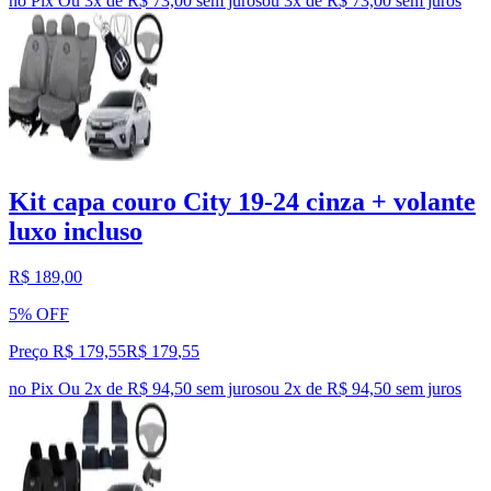
no Pix
Ou 3x de R$ 73,00 sem juros
ou
3
x de
R$ 73,00
sem juros
Kit capa couro City 19-24 cinza + volante
luxo incluso
R$ 189,00
5% OFF
Preço R$ 179,55
R$
179
,
55
no Pix
Ou 2x de R$ 94,50 sem juros
ou
2
x de
R$ 94,50
sem juros