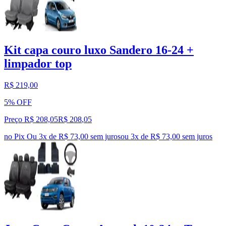
Kit capa couro luxo Sandero 16-24 +
limpador top
R$ 219,00
5% OFF
Preço R$ 208,05
R$
208
,
05
no Pix
Ou 3x de R$ 73,00 sem juros
ou
3
x de
R$ 73,00
sem juros