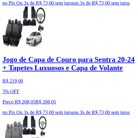
no Pix
Ou 3x de R$ 73,00 sem juros
ou
3
x de
R$ 73,00
sem juros
Jogo de Capa de Couro para Sentra 20-24
+ Tapetes Luxuosos e Capa de Volante
R$ 219,00
5% OFF
Preço R$ 208,05
R$
208
,
05
no Pix
Ou 3x de R$ 73,00 sem juros
ou
3
x de
R$ 73,00
sem juros