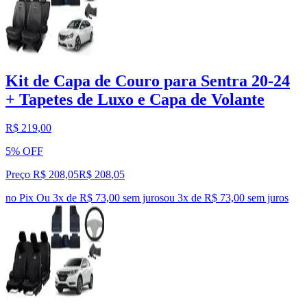
Kit de Capa de Couro para Sentra 20-24
+ Tapetes de Luxo e Capa de Volante
R$ 219,00
5% OFF
Preço R$ 208,05
R$
208
,
05
no Pix
Ou 3x de R$ 73,00 sem juros
ou
3
x de
R$ 73,00
sem juros