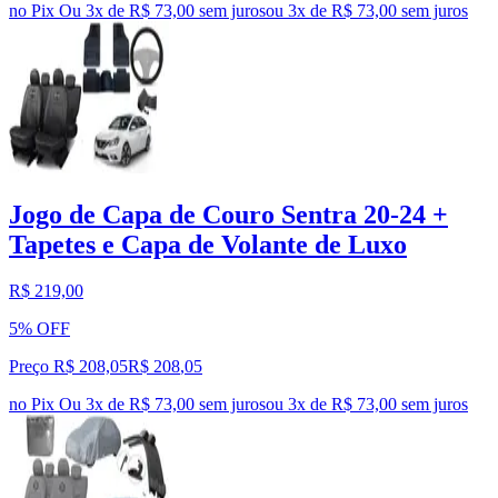
no Pix
Ou 3x de R$ 73,00 sem juros
ou
3
x de
R$ 73,00
sem juros
Jogo de Capa de Couro Sentra 20-24 +
Tapetes e Capa de Volante de Luxo
R$ 219,00
5% OFF
Preço R$ 208,05
R$
208
,
05
no Pix
Ou 3x de R$ 73,00 sem juros
ou
3
x de
R$ 73,00
sem juros