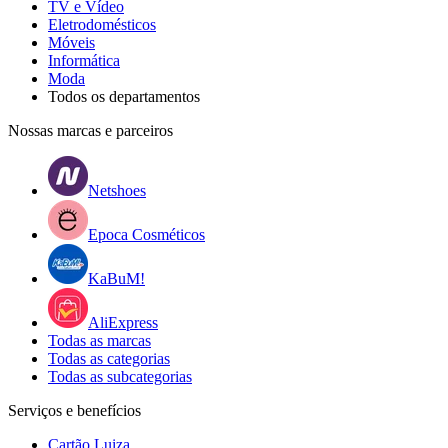
TV e Vídeo
Eletrodomésticos
Móveis
Informática
Moda
Todos os departamentos
Nossas marcas e parceiros
Netshoes
Epoca Cosméticos
KaBuM!
AliExpress
Todas as marcas
Todas as categorias
Todas as subcategorias
Serviços e benefícios
Cartão Luiza