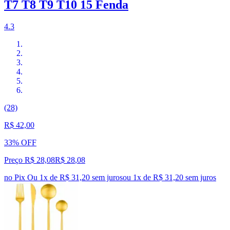
T7 T8 T9 T10 15 Fenda
4.3
(28)
R$ 42,00
33% OFF
Preço R$ 28,08
R$
28
,
08
no Pix
Ou 1x de R$ 31,20 sem juros
ou
1
x de
R$ 31,20
sem juros