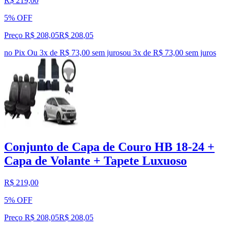
R$ 219,00
5% OFF
Preço R$ 208,05
R$
208
,
05
no Pix
Ou 3x de R$ 73,00 sem juros
ou
3
x de
R$ 73,00
sem juros
Conjunto de Capa de Couro HB 18-24 +
Capa de Volante + Tapete Luxuoso
R$ 219,00
5% OFF
Preço R$ 208,05
R$
208
,
05