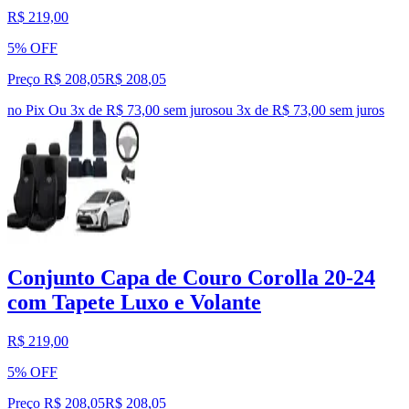
R$ 219,00
5% OFF
Preço R$ 208,05
R$
208
,
05
no Pix
Ou 3x de R$ 73,00 sem juros
ou
3
x de
R$ 73,00
sem juros
Conjunto Capa de Couro Corolla 20-24
com Tapete Luxo e Volante
R$ 219,00
5% OFF
Preço R$ 208,05
R$
208
,
05