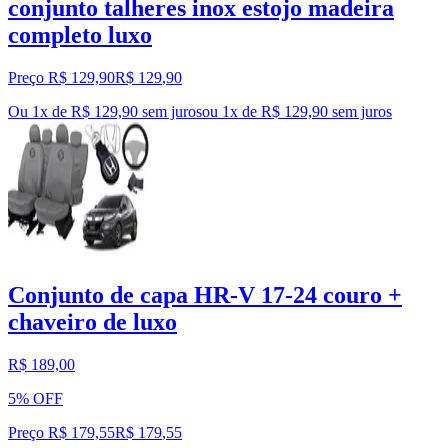
conjunto talheres inox estojo madeira
completo luxo
Preço R$ 129,90
R$
129
,
90
Ou 1x de R$ 129,90 sem juros
ou
1
x de
R$ 129,90
sem juros
Conjunto de capa HR-V 17-24 couro +
chaveiro de luxo
R$ 189,00
5% OFF
Preço R$ 179,55
R$
179
,
55