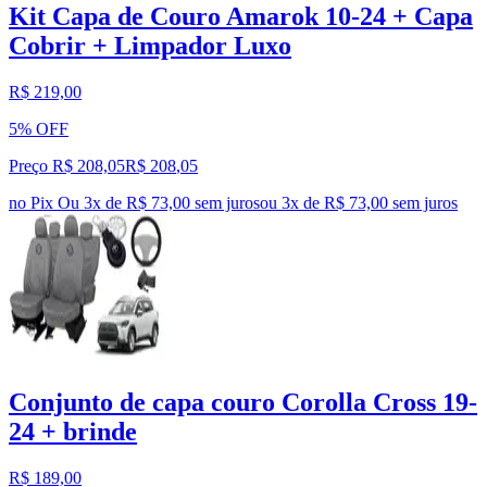
Kit Capa de Couro Amarok 10-24 + Capa
Cobrir + Limpador Luxo
R$ 219,00
5% OFF
Preço R$ 208,05
R$
208
,
05
no Pix
Ou 3x de R$ 73,00 sem juros
ou
3
x de
R$ 73,00
sem juros
Conjunto de capa couro Corolla Cross 19-
24 + brinde
R$ 189,00