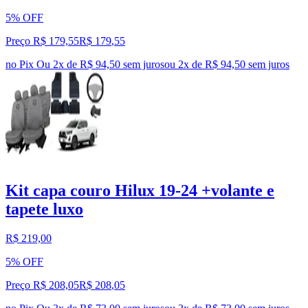
5% OFF
Preço R$ 179,55
R$
179
,
55
no Pix
Ou 2x de R$ 94,50 sem juros
ou
2
x de
R$ 94,50
sem juros
Kit capa couro Hilux 19-24 +volante e
tapete luxo
R$ 219,00
5% OFF
Preço R$ 208,05
R$
208
,
05