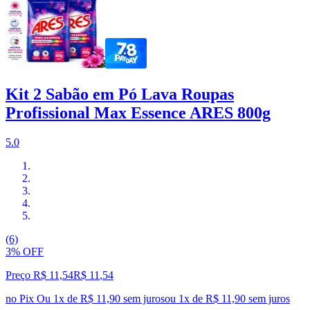
Kit 2 Sabão em Pó Lava Roupas
Profissional Max Essence ARES 800g
5.0
(6)
3% OFF
Preço R$ 11,54
R$
11
,
54
no Pix
Ou 1x de R$ 11,90 sem juros
ou
1
x de
R$ 11,90
sem juros