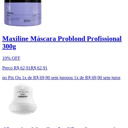
Maxiline Máscara Problond Profissional
300g
10% OFF
Preço R$ 62,91
R$
62
,
91
no Pix
Ou 1x de R$ 69,90 sem juros
ou
1
x de
R$ 69,90
sem juros