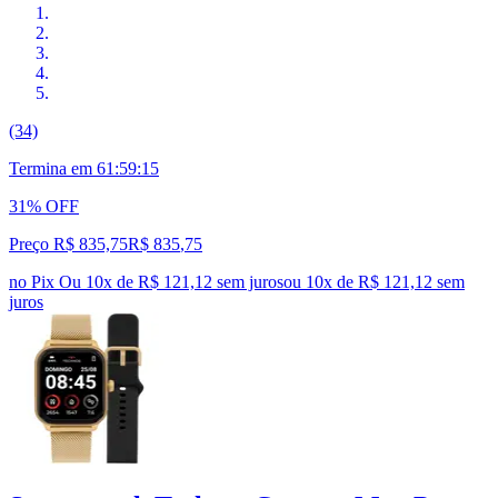
(34)
Termina em
61:59:14
31% OFF
Preço R$ 835,75
R$
835
,
75
no Pix
Ou 10x de R$ 121,12 sem juros
ou
10
x de
R$ 121,12
sem
juros