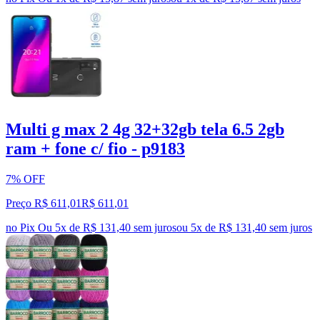
Multi g max 2 4g 32+32gb tela 6.5 2gb
ram + fone c/ fio - p9183
7% OFF
Preço R$ 611,01
R$
611
,
01
no Pix
Ou 5x de R$ 131,40 sem juros
ou
5
x de
R$ 131,40
sem juros