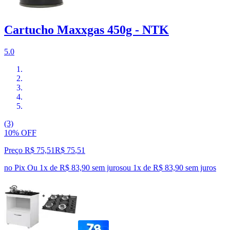
Cartucho Maxxgas 450g - NTK
5.0
(3)
10% OFF
Preço R$ 75,51
R$
75
,
51
no Pix
Ou 1x de R$ 83,90 sem juros
ou
1
x de
R$ 83,90
sem juros