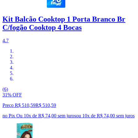
Kit Balcão Cooktop 1 Porta Branco Br
C/fogão Cooktop 4 Bocas
4.7
(6)
31% OFF
Preço R$ 510,59
R$
510
,
59
no Pix
Ou 10x de R$ 74,00 sem juros
ou
10
x de
R$ 74,00
sem juros