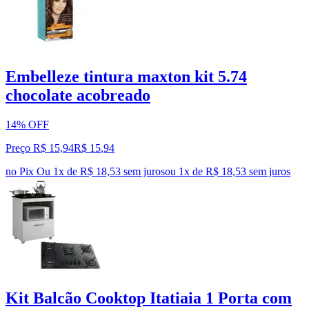
Embelleze tintura maxton kit 5.74
chocolate acobreado
14% OFF
Preço R$ 15,94
R$
15
,
94
no Pix
Ou 1x de R$ 18,53 sem juros
ou
1
x de
R$ 18,53
sem juros
Kit Balcão Cooktop Itatiaia 1 Porta com