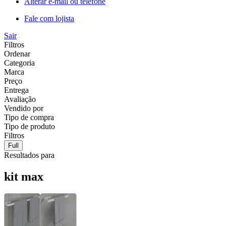
Alterar e-mail ou telefone
Fale com lojista
Sair
Filtros
Ordenar
Categoria
Marca
Preço
Entrega
Avaliação
Vendido por
Tipo de compra
Tipo de produto
Filtros
Full
Resultados para
kit max