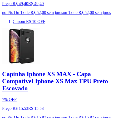
Preço R$ 49,40
R$
49
,
40
no Pix
Ou 1x de R$ 52,00 sem juros
ou
1
x de
R$ 52,00
sem juros
Cupom R$ 10 OFF
Capinha Iphone XS MAX - Capa
Compatível Iphone XS Max TPU Preto
Escovado
7% OFF
Preço R$ 15,53
R$
15
,
53
no Pix
Ou 1x de R$ 15,87 sem juros
ou
1
x de
R$ 15,87
sem juros