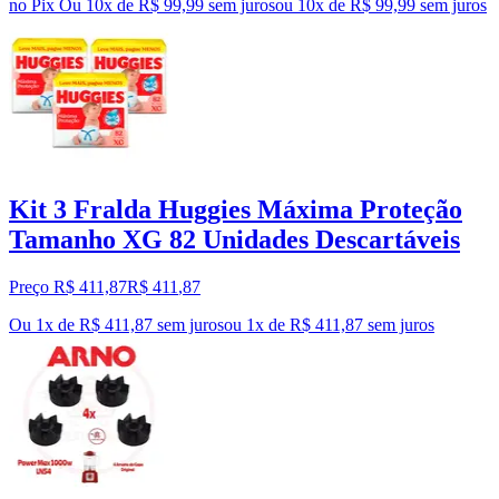
no Pix
Ou 10x de R$ 99,99 sem juros
ou
10
x de
R$ 99,99
sem juros
Kit 3 Fralda Huggies Máxima Proteção
Tamanho XG 82 Unidades Descartáveis
Preço R$ 411,87
R$
411
,
87
Ou 1x de R$ 411,87 sem juros
ou
1
x de
R$ 411,87
sem juros