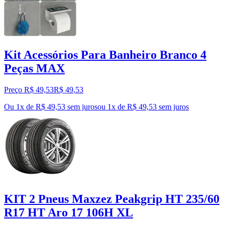
Kit Acessórios Para Banheiro Branco 4
Peças MAX
Preço R$ 49,53
R$
49
,
53
Ou 1x de R$ 49,53 sem juros
ou
1
x de
R$ 49,53
sem juros
KIT 2 Pneus Maxzez Peakgrip HT 235/60
R17 HT Aro 17 106H XL