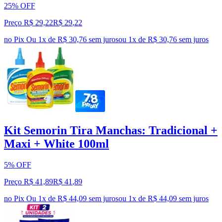
25% OFF
Preço R$ 29,22
R$
29
,
22
no Pix
Ou 1x de R$ 30,76 sem juros
ou
1
x de
R$ 30,76
sem juros
Kit Semorin Tira Manchas: Tradicional +
Maxi + White 100ml
5% OFF
Preço R$ 41,89
R$
41
,
89
no Pix
Ou 1x de R$ 44,09 sem juros
ou
1
x de
R$ 44,09
sem juros