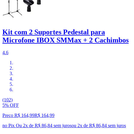
Kit com 2 Suportes Pedestal para
Microfone IBOX SMMax + 2 Cachimbos
4.6
(102)
5% OFF
Preço R$ 164,99
R$
164
,
99
no Pix
Ou 2x de R$ 86,84 sem juros
ou
2
x de
R$ 86,84
sem juros