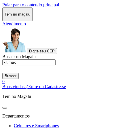
Pular para o conteudo principal
Tem no magalu
Atendimento
Digite seu CEP
Buscar no Magalu
Buscar
0
Boas vindas :)
Entre ou Cadastre-se
Tem no Magalu
Departamentos
Celulares e Smartphones