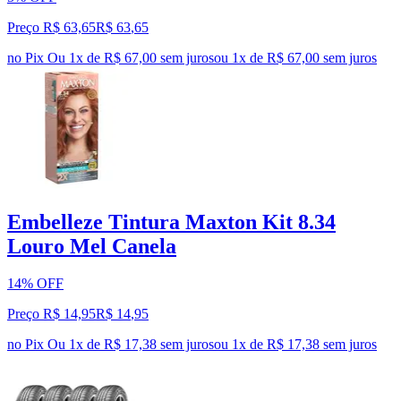
Preço R$ 63,65
R$
63
,
65
no Pix
Ou 1x de R$ 67,00 sem juros
ou
1
x de
R$ 67,00
sem juros
Embelleze Tintura Maxton Kit 8.34
Louro Mel Canela
14% OFF
Preço R$ 14,95
R$
14
,
95
no Pix
Ou 1x de R$ 17,38 sem juros
ou
1
x de
R$ 17,38
sem juros