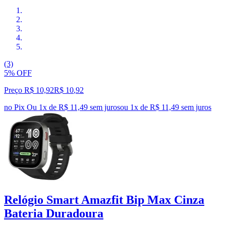
(3)
5% OFF
Preço R$ 10,92
R$
10
,
92
no Pix
Ou 1x de R$ 11,49 sem juros
ou
1
x de
R$ 11,49
sem juros
Relógio Smart Amazfit Bip Max Cinza
Bateria Duradoura