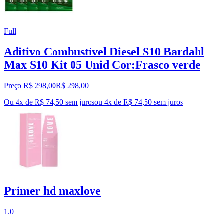
Full
Aditivo Combustível Diesel S10 Bardahl
Max S10 Kit 05 Unid Cor:Frasco verde
Preço R$ 298,00
R$
298
,
00
Ou 4x de R$ 74,50 sem juros
ou
4
x de
R$ 74,50
sem juros
Primer hd maxlove
1.0