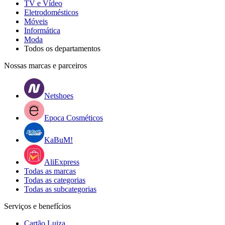
TV e Vídeo
Eletrodomésticos
Móveis
Informática
Moda
Todos os departamentos
Nossas marcas e parceiros
Netshoes
Epoca Cosméticos
KaBuM!
AliExpress
Todas as marcas
Todas as categorias
Todas as subcategorias
Serviços e benefícios
Cartão Luiza