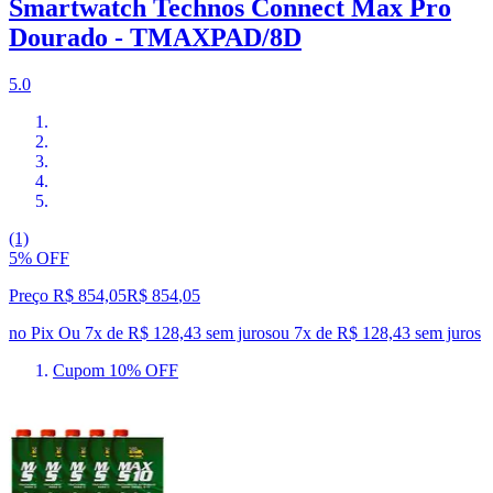
Smartwatch Technos Connect Max Pro
Dourado - TMAXPAD/8D
5.0
(1)
5% OFF
Preço R$ 854,05
R$
854
,
05
no Pix
Ou 7x de R$ 128,43 sem juros
ou
7
x de
R$ 128,43
sem juros
Cupom 10% OFF