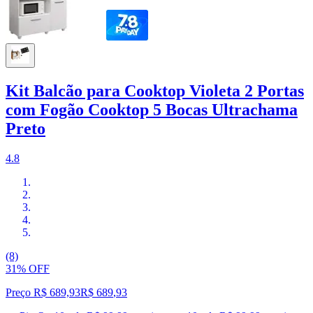
Kit Balcão para Cooktop Violeta 2 Portas
com Fogão Cooktop 5 Bocas Ultrachama
Preto
4.8
(8)
31% OFF
Preço R$ 689,93
R$
689
,
93