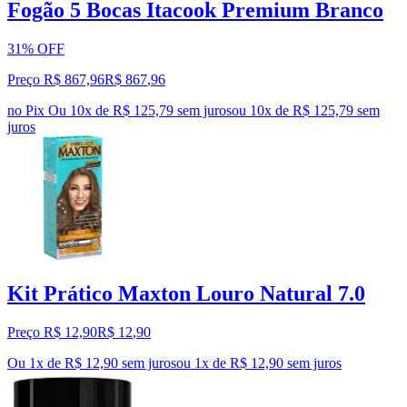
Fogão 5 Bocas Itacook Premium Branco
31% OFF
Preço R$ 867,96
R$
867
,
96
no Pix
Ou 10x de R$ 125,79 sem juros
ou
10
x de
R$ 125,79
sem
juros
Kit Prático Maxton Louro Natural 7.0
Preço R$ 12,90
R$
12
,
90
Ou 1x de R$ 12,90 sem juros
ou
1
x de
R$ 12,90
sem juros