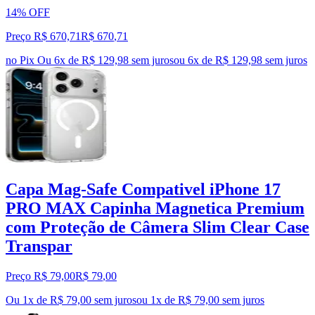
14% OFF
Preço R$ 670,71
R$
670
,
71
no Pix
Ou 6x de R$ 129,98 sem juros
ou
6
x de
R$ 129,98
sem juros
Capa Mag-Safe Compativel iPhone 17
PRO MAX Capinha Magnetica Premium
com Proteção de Câmera Slim Clear Case
Transpar
Preço R$ 79,00
R$
79
,
00
Ou 1x de R$ 79,00 sem juros
ou
1
x de
R$ 79,00
sem juros