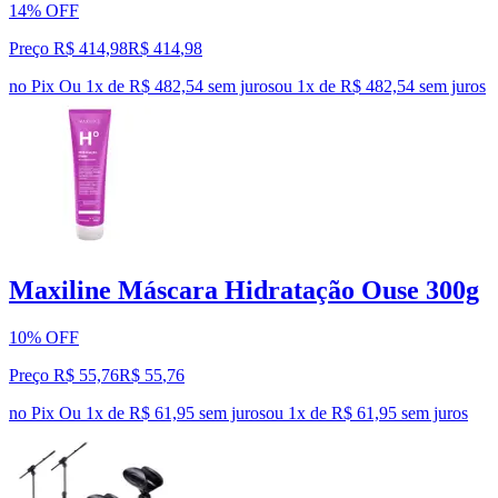
14% OFF
Preço R$ 414,98
R$
414
,
98
no Pix
Ou 1x de R$ 482,54 sem juros
ou
1
x de
R$ 482,54
sem juros
Maxiline Máscara Hidratação Ouse 300g
10% OFF
Preço R$ 55,76
R$
55
,
76
no Pix
Ou 1x de R$ 61,95 sem juros
ou
1
x de
R$ 61,95
sem juros