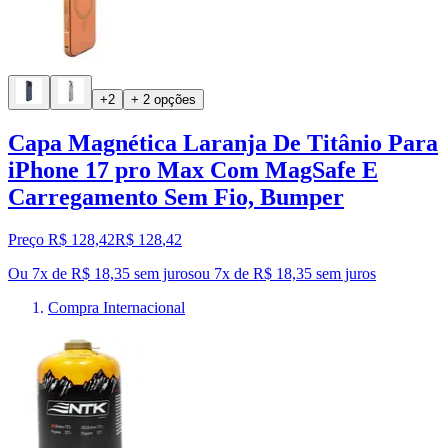
+2
+ 2 opções
Capa Magnética Laranja De Titânio Para
iPhone 17 pro Max Com MagSafe E
Carregamento Sem Fio, Bumper
Preço R$ 128,42
R$
128
,
42
Ou 7x de R$ 18,35 sem juros
ou
7
x de
R$ 18,35
sem juros
Compra Internacional