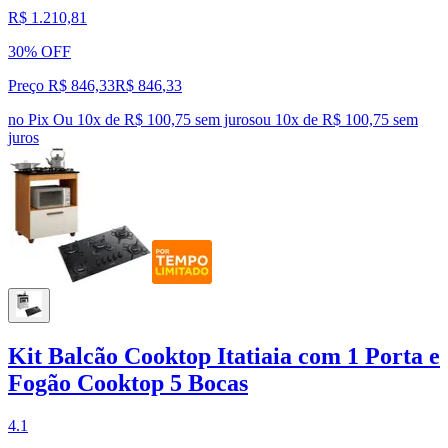
R$ 1.210,81
30% OFF
Preço R$ 846,33
R$
846
,
33
no Pix
Ou 10x de R$ 100,75 sem juros
ou
10
x de
R$ 100,75
sem
juros
Kit Balcão Cooktop Itatiaia com 1 Porta e
Fogão Cooktop 5 Bocas
4.1