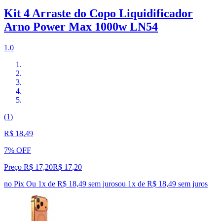
Kit 4 Arraste do Copo Liquidificador
Arno Power Max 1000w LN54
1.0
(1)
R$ 18,49
7% OFF
Preço R$ 17,20
R$
17
,
20
no Pix
Ou 1x de R$ 18,49 sem juros
ou
1
x de
R$ 18,49
sem juros