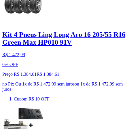
Kit 4 Pneus Ling Long Aro 16 205/55 R16
Green Max HP010 91V
R$ 1.472,99
6% OFF
Preço R$ 1.384,61
R$
1.384
,
61
no Pix
Ou 1x de R$ 1.472,99 sem juros
ou
1
x de
R$ 1.472,99
sem
juros
Cupom R$ 10 OFF