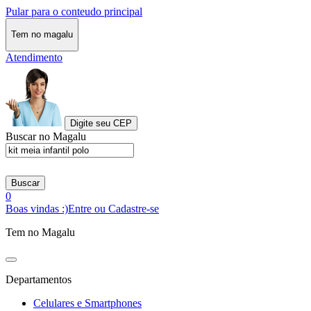
Pular para o conteudo principal
Tem no magalu
Atendimento
Digite seu CEP
Buscar no Magalu
Buscar
0
Boas vindas :)
Entre ou Cadastre-se
Tem no Magalu
Departamentos
Celulares e Smartphones