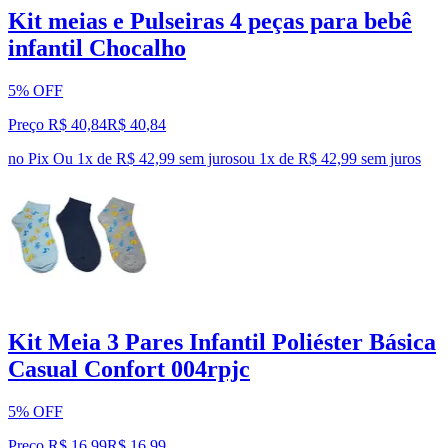
Kit meias e Pulseiras 4 peças para bebê
infantil Chocalho
5% OFF
Preço R$ 40,84
R$
40
,
84
no Pix
Ou 1x de R$ 42,99 sem juros
ou
1
x de
R$ 42,99
sem juros
Kit Meia 3 Pares Infantil Poliéster Básica
Casual Confort 004rpjc
5% OFF
Preço R$ 16,99
R$
16
,
99