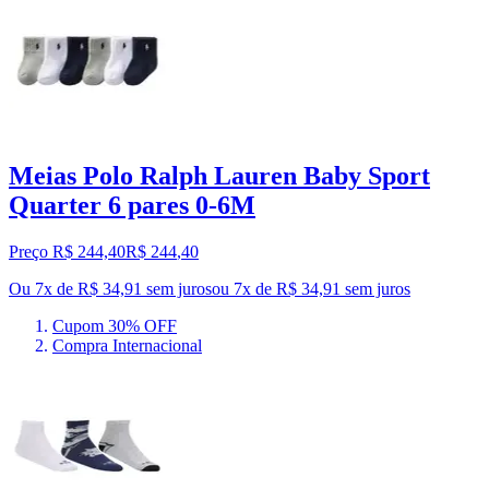
Meias Polo Ralph Lauren Baby Sport
Quarter 6 pares 0-6M
Preço R$ 244,40
R$
244
,
40
Ou 7x de R$ 34,91 sem juros
ou
7
x de
R$ 34,91
sem juros
Cupom 30% OFF
Compra Internacional