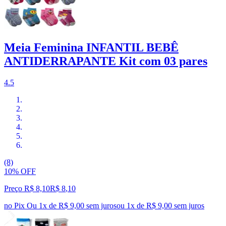
Meia Feminina INFANTIL BEBÊ
ANTIDERRAPANTE Kit com 03 pares
4.5
(8)
10% OFF
Preço R$ 8,10
R$
8
,
10
no Pix
Ou 1x de R$ 9,00 sem juros
ou
1
x de
R$ 9,00
sem juros