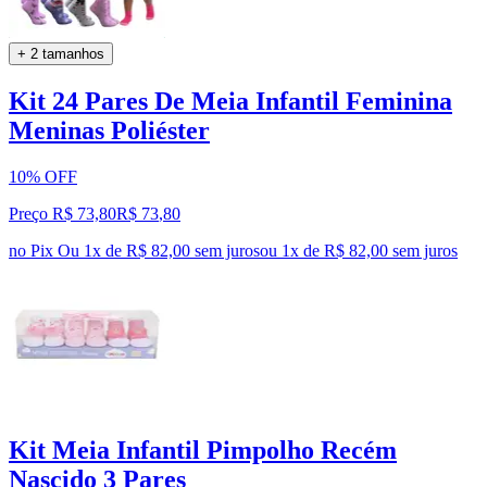
+ 2 tamanhos
Kit 24 Pares De Meia Infantil Feminina
Meninas Poliéster
10% OFF
Preço R$ 73,80
R$
73
,
80
no Pix
Ou 1x de R$ 82,00 sem juros
ou
1
x de
R$ 82,00
sem juros
Kit Meia Infantil Pimpolho Recém
Nascido 3 Pares