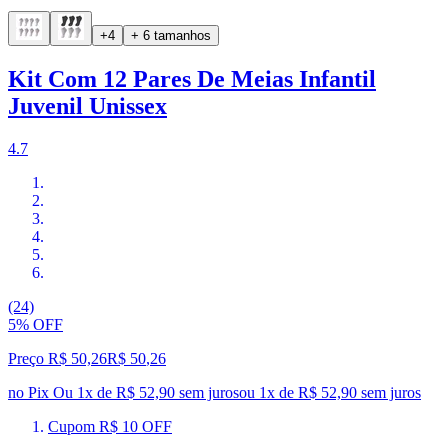
+4
+ 6 tamanhos
Kit Com 12 Pares De Meias Infantil
Juvenil Unissex
4.7
(24)
5% OFF
Preço R$ 50,26
R$
50
,
26
no Pix
Ou 1x de R$ 52,90 sem juros
ou
1
x de
R$ 52,90
sem juros
Cupom R$ 10 OFF