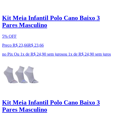
Kit Meia Infantil Polo Cano Baixo 3
Pares Masculino
5% OFF
Preço R$ 23,66
R$
23
,
66
no Pix
Ou 1x de R$ 24,90 sem juros
ou
1
x de
R$ 24,90
sem juros
Kit Meia Infantil Polo Cano Baixo 3
Pares Masculino