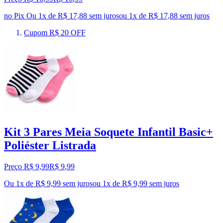
no Pix
Ou 1x de R$ 17,88 sem juros
ou
1
x de
R$ 17,88
sem juros
Cupom R$ 20 OFF
Kit 3 Pares Meia Soquete Infantil Basic+
Poliéster Listrada
Preço R$ 9,99
R$
9
,
99
Ou 1x de R$ 9,99 sem juros
ou
1
x de
R$ 9,99
sem juros