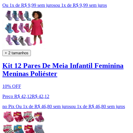
Ou 1x de R$ 9,99 sem juros
ou
1
x de
R$ 9,99
sem juros
+ 2 tamanhos
Kit 12 Pares De Meia Infantil Feminina
Meninas Poliéster
10% OFF
Preço R$ 42,12
R$
42
,
12
no Pix
Ou 1x de R$ 46,80 sem juros
ou
1
x de
R$ 46,80
sem juros