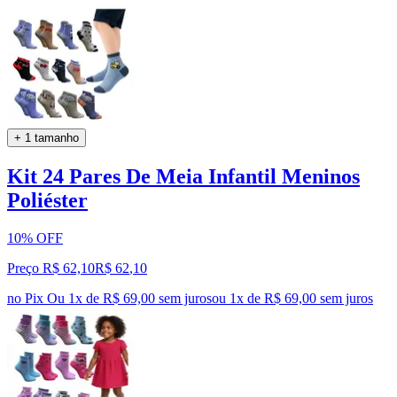
+ 1 tamanho
Kit 24 Pares De Meia Infantil Meninos
Poliéster
10% OFF
Preço R$ 62,10
R$
62
,
10
no Pix
Ou 1x de R$ 69,00 sem juros
ou
1
x de
R$ 69,00
sem juros