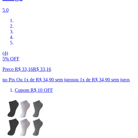
5.0
(4)
5% OFF
Preço R$ 33,16
R$
33
,
16
no Pix
Ou 1x de R$ 34,90 sem juros
ou
1
x de
R$ 34,90
sem juros
Cupom R$ 10 OFF