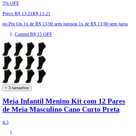
5% OFF
Preço R$ 13,21
R$
13
,
21
no Pix
Ou 1x de R$ 13,90 sem juros
ou
1
x de
R$ 13,90
sem juros
Cupom R$ 15 OFF
+ 3 tamanhos
Meia Infantil Menino Kit com 12 Pares
de Meia Masculino Cano Curto Preta
4.3