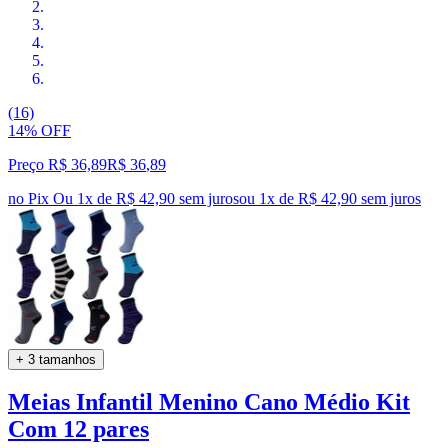
(16)
14% OFF
Preço R$ 36,89
R$
36
,
89
no Pix
Ou 1x de R$ 42,90 sem juros
ou
1
x de
R$ 42,90
sem juros
+ 3 tamanhos
Meias Infantil Menino Cano Médio Kit
Com 12 pares