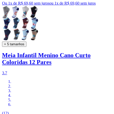
Ou 1x de R$ 69,60 sem juros
ou
1
x de
R$ 69,60
sem juros
+ 5 tamanhos
Meia Infantil Menino Cano Curto
Coloridas 12 Pares
3.7
(12)