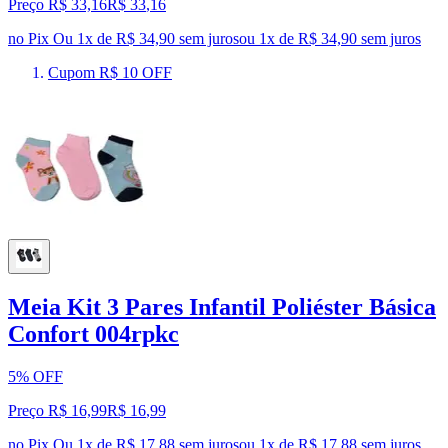
Preço R$ 33,16
R$
33
,
16
no Pix
Ou 1x de R$ 34,90 sem juros
ou
1
x de
R$ 34,90
sem juros
Cupom R$ 10 OFF
Meia Kit 3 Pares Infantil Poliéster Básica
Confort 004rpkc
5% OFF
Preço R$ 16,99
R$
16
,
99
no Pix
Ou 1x de R$ 17,88 sem juros
ou
1
x de
R$ 17,88
sem juros