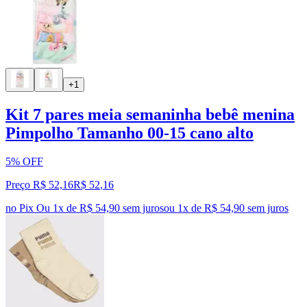
+1
Kit 7 pares meia semaninha bebê menina
Pimpolho Tamanho 00-15 cano alto
5% OFF
Preço R$ 52,16
R$
52
,
16
no Pix
Ou 1x de R$ 54,90 sem juros
ou
1
x de
R$ 54,90
sem juros