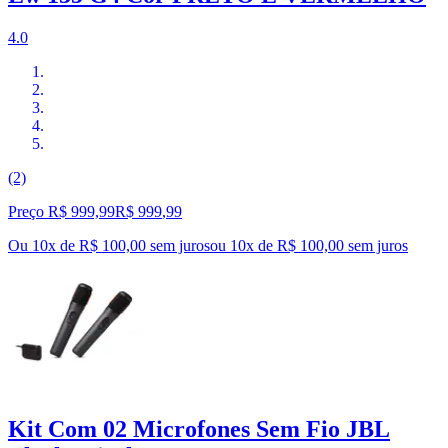
4.0
(2)
Preço R$ 999,99
R$
999
,
99
Ou 10x de R$ 100,00 sem juros
ou
10
x de
R$ 100,00
sem juros
Kit Com 02 Microfones Sem Fio JBL