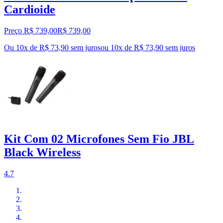
Cardioide
Preço R$ 739,00
R$
739
,
00
Ou 10x de R$ 73,90 sem juros
ou
10
x de
R$ 73,90
sem juros
Kit Com 02 Microfones Sem Fio JBL
Black Wireless
4.7