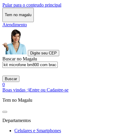
Pular para o conteudo principal
Tem no magalu
Atendimento
Digite seu CEP
Buscar no Magalu
Buscar
0
Boas vindas :)
Entre ou Cadastre-se
Tem no Magalu
Departamentos
Celulares e Smartphones