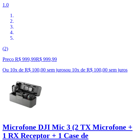
1.0
(2)
Preço R$ 999,99
R$
999
,
99
Ou 10x de R$ 100,00 sem juros
ou
10
x de
R$ 100,00
sem juros
Microfone DJI Mic 3 (2 TX Microfone +
1 RX Receptor + 1 Case de