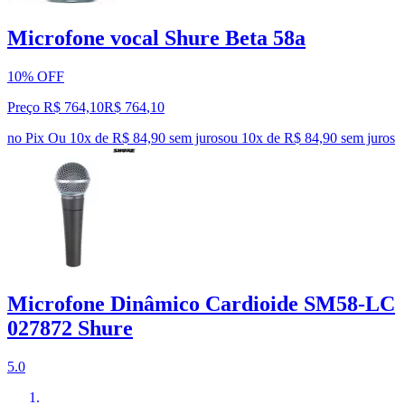
Microfone vocal Shure Beta 58a
10% OFF
Preço R$ 764,10
R$
764
,
10
no Pix
Ou 10x de R$ 84,90 sem juros
ou
10
x de
R$ 84,90
sem juros
Microfone Dinâmico Cardioide SM58-LC
027872 Shure
5.0