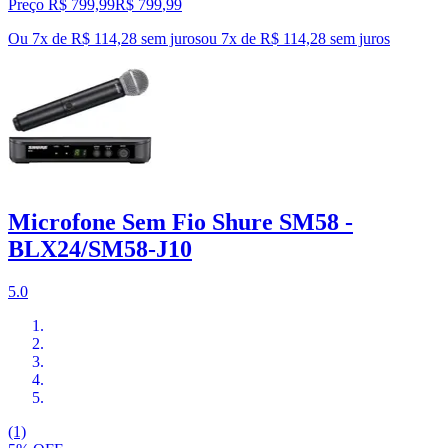
Preço R$ 799,99
R$
799
,
99
Ou 7x de R$ 114,28 sem juros
ou
7
x de
R$ 114,28
sem juros
Microfone Sem Fio Shure SM58 -
BLX24/SM58-J10
5.0
(1)