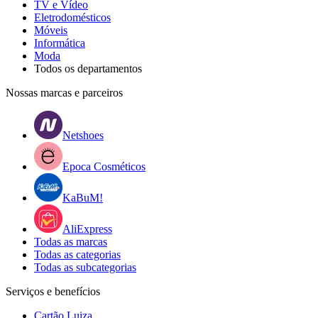
TV e Vídeo
Eletrodomésticos
Móveis
Informática
Moda
Todos os departamentos
Nossas marcas e parceiros
Netshoes
Epoca Cosméticos
KaBuM!
AliExpress
Todas as marcas
Todas as categorias
Todas as subcategorias
Serviços e benefícios
Cartão Luiza