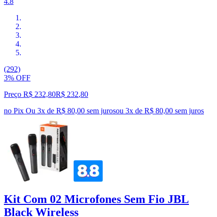
4.8
(292)
3% OFF
Preço R$ 232,80
R$
232
,
80
no Pix
Ou 3x de R$ 80,00 sem juros
ou
3
x de
R$ 80,00
sem juros
Kit Com 02 Microfones Sem Fio JBL
Black Wireless