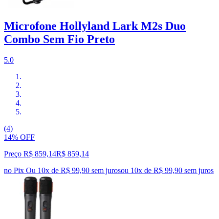
Microfone Hollyland Lark M2s Duo
Combo Sem Fio Preto
5.0
(4)
14% OFF
Preço R$ 859,14
R$
859
,
14
no Pix
Ou 10x de R$ 99,90 sem juros
ou
10
x de
R$ 99,90
sem juros