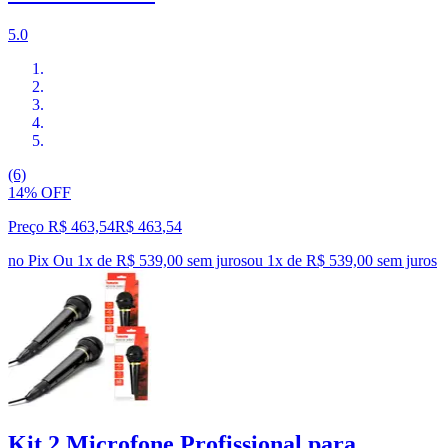
5.0
(6)
14% OFF
Preço R$ 463,54
R$
463
,
54
no Pix
Ou 1x de R$ 539,00 sem juros
ou
1
x de
R$ 539,00
sem juros
Kit 2 Microfone Profissional para