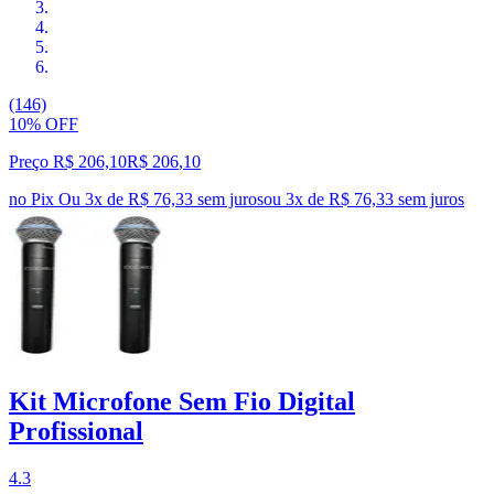
(146)
10% OFF
Preço R$ 206,10
R$
206
,
10
no Pix
Ou 3x de R$ 76,33 sem juros
ou
3
x de
R$ 76,33
sem juros
Kit Microfone Sem Fio Digital
Profissional
4.3