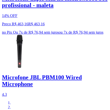
profissional - maleta
14% OFF
Preço R$ 463,16
R$
463
,
16
no Pix
Ou 7x de R$ 76,94 sem juros
ou
7
x de
R$ 76,94
sem juros
Microfone JBL PBM100 Wired
Microphone
4.3