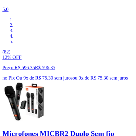
5.0
(82)
12% OFF
Preço R$ 596,35
R$
596
,
35
no Pix
Ou 9x de R$ 75,30 sem juros
ou
9
x de
R$ 75,30
sem juros
Microfones MICBR2 Duplo Sem fio