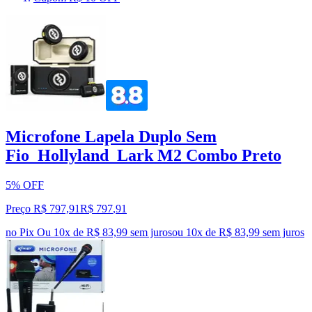
Microfone Lapela Duplo Sem
Fio_Hollyland_Lark M2 Combo Preto
5% OFF
Preço R$ 797,91
R$
797
,
91
no Pix
Ou 10x de R$ 83,99 sem juros
ou
10
x de
R$ 83,99
sem juros