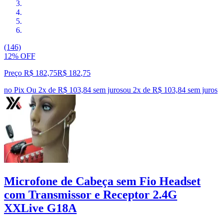
(146)
12% OFF
Preço R$ 182,75
R$
182
,
75
no Pix
Ou 2x de R$ 103,84 sem juros
ou
2
x de
R$ 103,84
sem juros
Microfone de Cabeça sem Fio Headset
com Transmissor e Receptor 2.4G
XXLive G18A