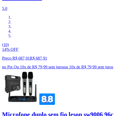
5.0
(10)
14% OFF
Preço R$ 687,91
R$
687
,
91
no Pix
Ou 10x de R$ 79,99 sem juros
ou
10
x de
R$ 79,99
sem juros
Microfone duplo sem fio leson sw9006 96c