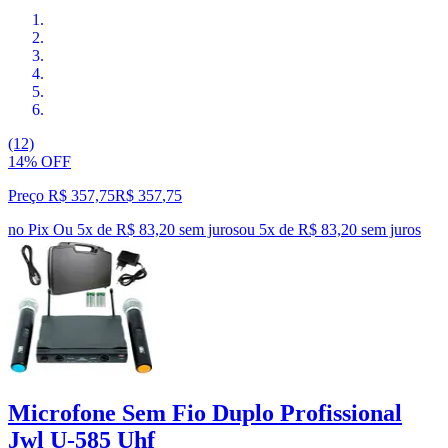
(12)
14% OFF
Preço R$ 357,75
R$
357
,
75
no Pix
Ou 5x de R$ 83,20 sem juros
ou
5
x de
R$ 83,20
sem juros
Microfone Sem Fio Duplo Profissional
Jwl U-585 Uhf