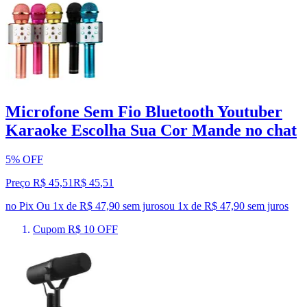
Microfone Sem Fio Bluetooth Youtuber
Karaoke Escolha Sua Cor Mande no chat
5% OFF
Preço R$ 45,51
R$
45
,
51
no Pix
Ou 1x de R$ 47,90 sem juros
ou
1
x de
R$ 47,90
sem juros
Cupom R$ 10 OFF