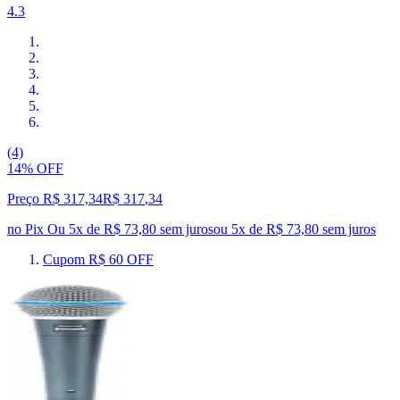
4.3
(4)
14% OFF
Preço R$ 317,34
R$
317
,
34
no Pix
Ou 5x de R$ 73,80 sem juros
ou
5
x de
R$ 73,80
sem juros
Cupom R$ 60 OFF