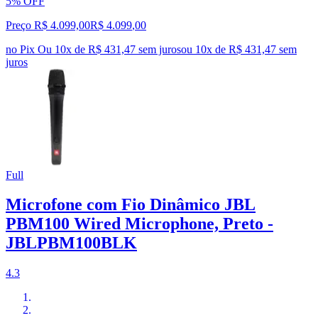
5% OFF
Preço R$ 4.099,00
R$
4.099
,
00
no Pix
Ou 10x de R$ 431,47 sem juros
ou
10
x de
R$ 431,47
sem
juros
Full
Microfone com Fio Dinâmico JBL
PBM100 Wired Microphone, Preto -
JBLPBM100BLK
4.3