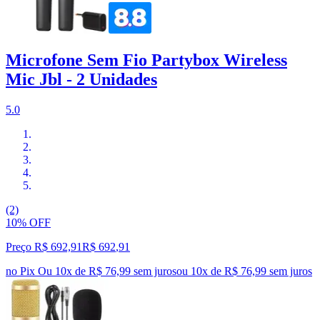
Microfone Sem Fio Partybox Wireless
Mic Jbl - 2 Unidades
5.0
(2)
10% OFF
Preço R$ 692,91
R$
692
,
91
no Pix
Ou 10x de R$ 76,99 sem juros
ou
10
x de
R$ 76,99
sem juros