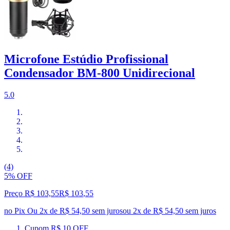
Microfone Estúdio Profissional
Condensador BM-800 Unidirecional
5.0
(4)
5% OFF
Preço R$ 103,55
R$
103
,
55
no Pix
Ou 2x de R$ 54,50 sem juros
ou
2
x de
R$ 54,50
sem juros
Cupom R$ 10 OFF