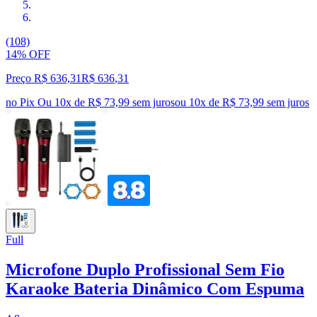
(108)
14% OFF
Preço R$ 636,31
R$
636
,
31
no Pix
Ou 10x de R$ 73,99 sem juros
ou
10
x de
R$ 73,99
sem juros
Full
Microfone Duplo Profissional Sem Fio
Karaoke Bateria Dinâmico Com Espuma