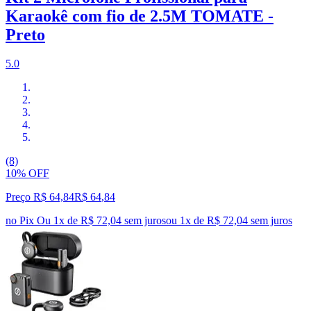
Karaokê com fio de 2.5M TOMATE -
Preto
5.0
(8)
10% OFF
Preço R$ 64,84
R$
64
,
84
no Pix
Ou 1x de R$ 72,04 sem juros
ou
1
x de
R$ 72,04
sem juros