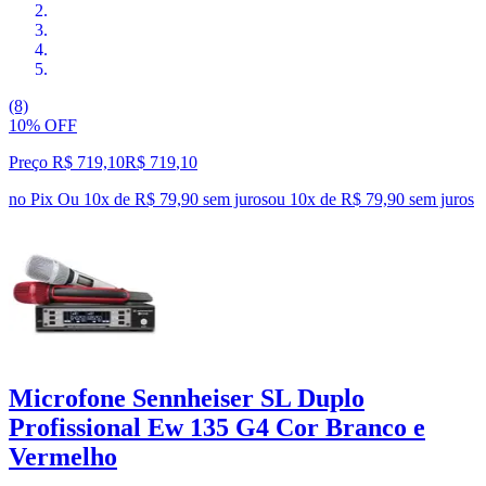
(8)
10% OFF
Preço R$ 719,10
R$
719
,
10
no Pix
Ou 10x de R$ 79,90 sem juros
ou
10
x de
R$ 79,90
sem juros
Microfone Sennheiser SL Duplo
Profissional Ew 135 G4 Cor Branco e
Vermelho