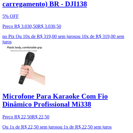
carregamento) BR - DJI138
5% OFF
Preço R$ 3.030,50
R$
3.030
,
50
no Pix
Ou 10x de R$ 319,00 sem juros
ou
10
x de
R$ 319,00
sem
juros
Microfone Para Karaoke Com Fio
Dinâmico Profissional Mi338
Preço R$ 22,50
R$
22
,
50
Ou 1x de R$ 22,50 sem juros
ou
1
x de
R$ 22,50
sem juros