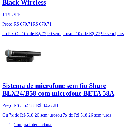
Black Wireless
14% OFF
Preço R$ 670,71
R$
670
,
71
no Pix
Ou 10x de R$ 77,99 sem juros
ou
10
x de
R$ 77,99
sem juros
Sistema de microfone sem fio Shure
BLX24/B58 com microfone BETA 58A
Preço R$ 3.627,81
R$
3.627
,
81
Ou 7x de R$ 518,26 sem juros
ou
7
x de
R$ 518,26
sem juros
Compra Internacional