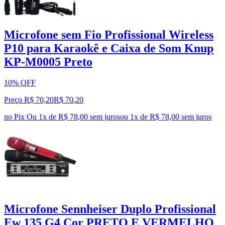
Microfone sem Fio Profissional Wireless
P10 para Karaokê e Caixa de Som Knup
KP-M0005 Preto
10% OFF
Preço R$ 70,20
R$
70
,
20
no Pix
Ou 1x de R$ 78,00 sem juros
ou
1
x de
R$ 78,00
sem juros
Microfone Sennheiser Duplo Profissional
Ew 135 G4 Cor PRETO E VERMELHO