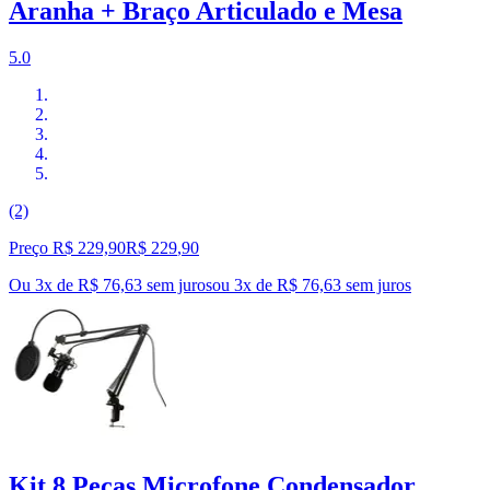
Aranha + Braço Articulado e Mesa
5.0
(2)
Preço R$ 229,90
R$
229
,
90
Ou 3x de R$ 76,63 sem juros
ou
3
x de
R$ 76,63
sem juros
Kit 8 Peças Microfone Condensador