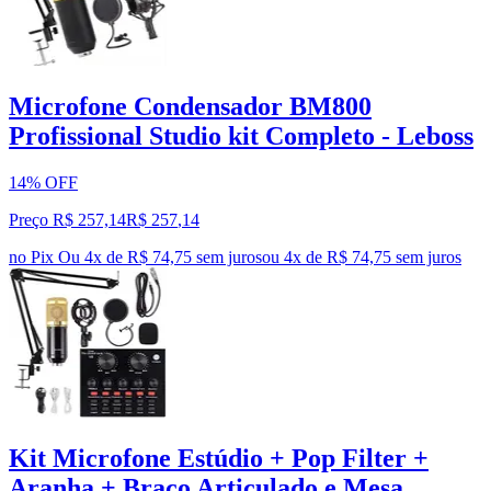
Microfone Condensador BM800
Profissional Studio kit Completo - Leboss
14% OFF
Preço R$ 257,14
R$
257
,
14
no Pix
Ou 4x de R$ 74,75 sem juros
ou
4
x de
R$ 74,75
sem juros
Kit Microfone Estúdio + Pop Filter +
Aranha + Braço Articulado e Mesa