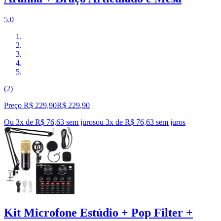
5.0
(2)
Preço R$ 229,90
R$
229
,
90
Ou 3x de R$ 76,63 sem juros
ou
3
x de
R$ 76,63
sem juros
Kit Microfone Estúdio + Pop Filter +