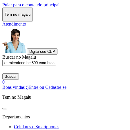
Pular para o conteudo principal
Tem no magalu
Atendimento
Digite seu CEP
Buscar no Magalu
Buscar
0
Boas vindas :)
Entre ou Cadastre-se
Tem no Magalu
Departamentos
Celulares e Smartphones