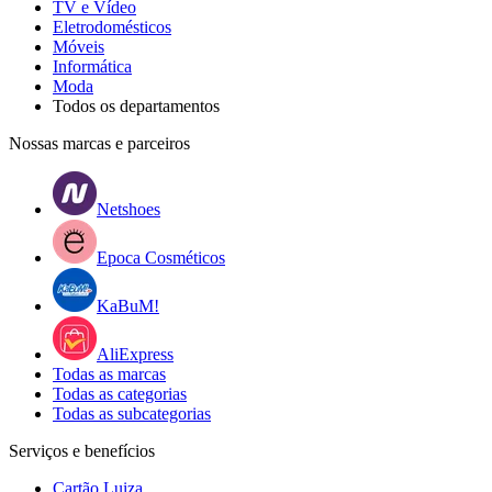
TV e Vídeo
Eletrodomésticos
Móveis
Informática
Moda
Todos os departamentos
Nossas marcas e parceiros
Netshoes
Epoca Cosméticos
KaBuM!
AliExpress
Todas as marcas
Todas as categorias
Todas as subcategorias
Serviços e benefícios
Cartão Luiza