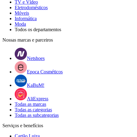
TV e Vídeo
Eletrodomésticos
Móveis
Informática
Moda
Todos os departamentos
Nossas marcas e parceiros
Netshoes
Epoca Cosméticos
KaBuM!
AliExpress
Todas as marcas
Todas as categorias
Todas as subcategorias
Serviços e benefícios
Cartão Luiza