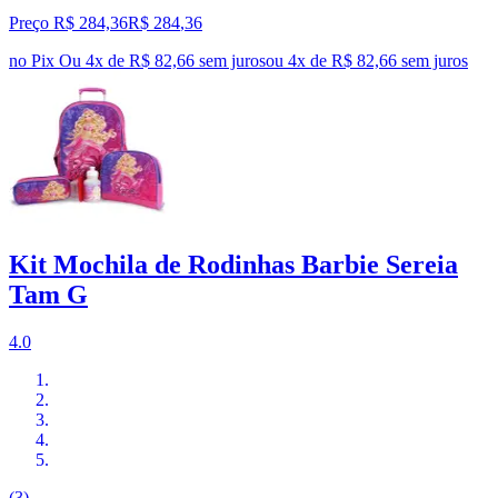
Preço R$ 284,36
R$
284
,
36
no Pix
Ou 4x de R$ 82,66 sem juros
ou
4
x de
R$ 82,66
sem juros
Kit Mochila de Rodinhas Barbie Sereia
Tam G
4.0
(3)