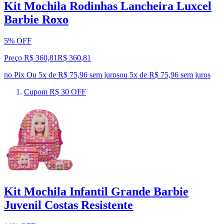
Kit Mochila Rodinhas Lancheira Luxcel
Barbie Roxo
5% OFF
Preço R$ 360,81
R$
360
,
81
no Pix
Ou 5x de R$ 75,96 sem juros
ou
5
x de
R$ 75,96
sem juros
Cupom R$ 30 OFF
Kit Mochila Infantil Grande Barbie
Juvenil Costas Resistente