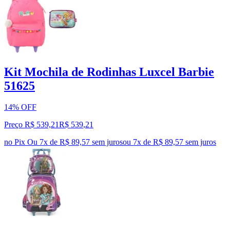
Kit Mochila de Rodinhas Luxcel Barbie
51625
14% OFF
Preço R$ 539,21
R$
539
,
21
no Pix
Ou 7x de R$ 89,57 sem juros
ou
7
x de
R$ 89,57
sem juros