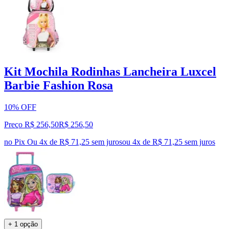
Kit Mochila Rodinhas Lancheira Luxcel
Barbie Fashion Rosa
10% OFF
Preço R$ 256,50
R$
256
,
50
no Pix
Ou 4x de R$ 71,25 sem juros
ou
4
x de
R$ 71,25
sem juros
+ 1 opção