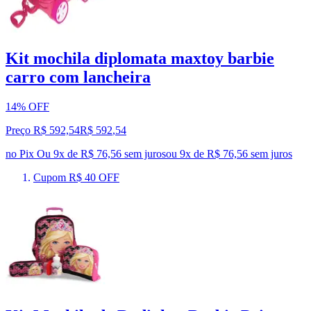
Kit mochila diplomata maxtoy barbie
carro com lancheira
14% OFF
Preço R$ 592,54
R$
592
,
54
no Pix
Ou 9x de R$ 76,56 sem juros
ou
9
x de
R$ 76,56
sem juros
Cupom R$ 40 OFF