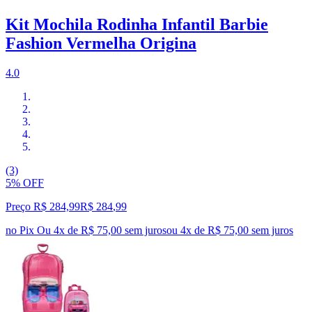
Kit Mochila Rodinha Infantil Barbie
Fashion Vermelha Origina
4.0
(3)
5% OFF
Preço R$ 284,99
R$
284
,
99
no Pix
Ou 4x de R$ 75,00 sem juros
ou
4
x de
R$ 75,00
sem juros