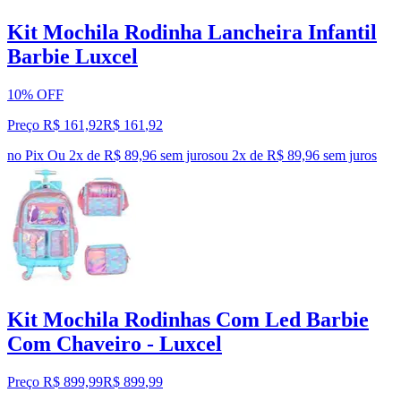
Kit Mochila Rodinha Lancheira Infantil
Barbie Luxcel
10% OFF
Preço R$ 161,92
R$
161
,
92
no Pix
Ou 2x de R$ 89,96 sem juros
ou
2
x de
R$ 89,96
sem juros
Kit Mochila Rodinhas Com Led Barbie
Com Chaveiro - Luxcel
Preço R$ 899,99
R$
899
,
99