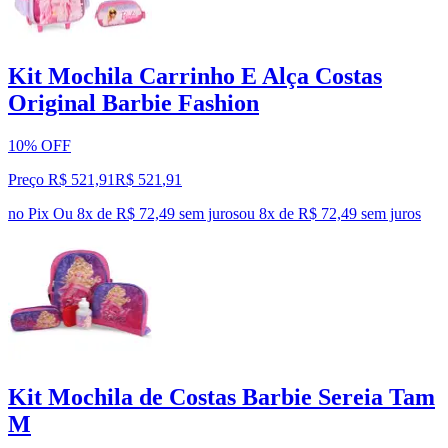
Kit Mochila Carrinho E Alça Costas
Original Barbie Fashion
10% OFF
Preço R$ 521,91
R$
521
,
91
no Pix
Ou 8x de R$ 72,49 sem juros
ou
8
x de
R$ 72,49
sem juros
Kit Mochila de Costas Barbie Sereia Tam
M