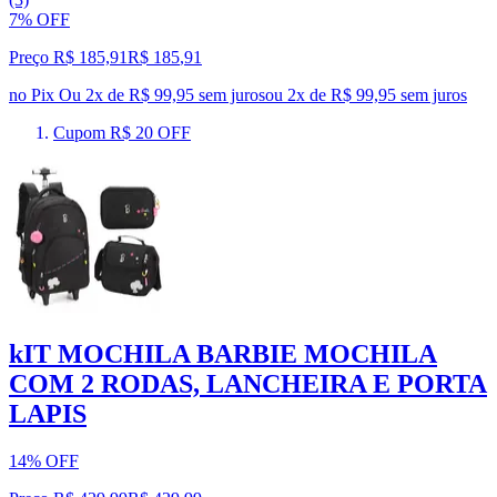
7% OFF
Preço R$ 185,91
R$
185
,
91
no Pix
Ou 2x de R$ 99,95 sem juros
ou
2
x de
R$ 99,95
sem juros
Cupom R$ 20 OFF
kIT MOCHILA BARBIE MOCHILA
COM 2 RODAS, LANCHEIRA E PORTA
LAPIS
14% OFF