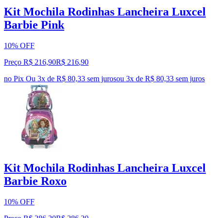
Kit Mochila Rodinhas Lancheira Luxcel
Barbie Pink
10% OFF
Preço R$ 216,90
R$
216
,
90
no Pix
Ou 3x de R$ 80,33 sem juros
ou
3
x de
R$ 80,33
sem juros
Kit Mochila Rodinhas Lancheira Luxcel
Barbie Roxo
10% OFF