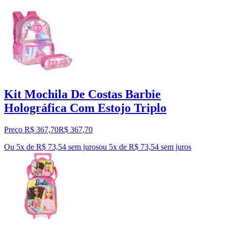
Kit Mochila De Costas Barbie
Holográfica Com Estojo Triplo
Preço R$ 367,70
R$
367
,
70
Ou 5x de R$ 73,54 sem juros
ou
5
x de
R$ 73,54
sem juros