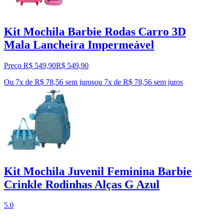
Kit Mochila Barbie Rodas Carro 3D
Mala Lancheira Impermeável
Preço R$ 549,90
R$
549
,
90
Ou 7x de R$ 78,56 sem juros
ou
7
x de
R$ 78,56
sem juros
Kit Mochila Juvenil Feminina Barbie
Crinkle Rodinhas Alças G Azul
5.0