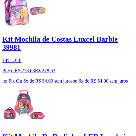
Kit Mochila de Costas Luxcel Barbie
39981
14% OFF
Preço R$ 278,63
R$
278
,
63
no Pix
Ou 6x de R$ 54,00 sem juros
ou
6
x de
R$ 54,00
sem juros