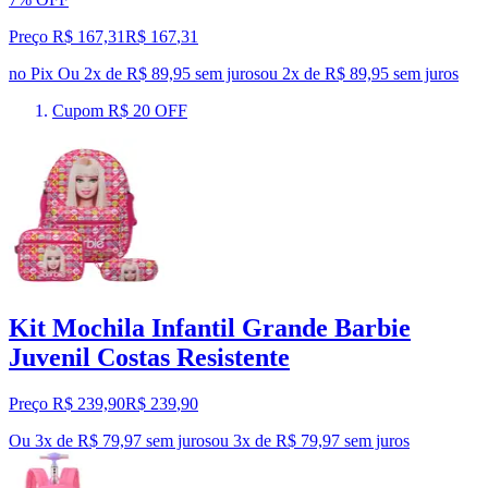
Preço R$ 167,31
R$
167
,
31
no Pix
Ou 2x de R$ 89,95 sem juros
ou
2
x de
R$ 89,95
sem juros
Cupom R$ 20 OFF
Kit Mochila Infantil Grande Barbie
Juvenil Costas Resistente
Preço R$ 239,90
R$
239
,
90
Ou 3x de R$ 79,97 sem juros
ou
3
x de
R$ 79,97
sem juros