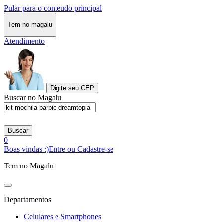
Pular para o conteudo principal
Tem no magalu
Atendimento
Digite seu CEP
Buscar no Magalu
Buscar
0
Boas vindas :)
Entre ou Cadastre-se
Tem no Magalu
Departamentos
Celulares e Smartphones