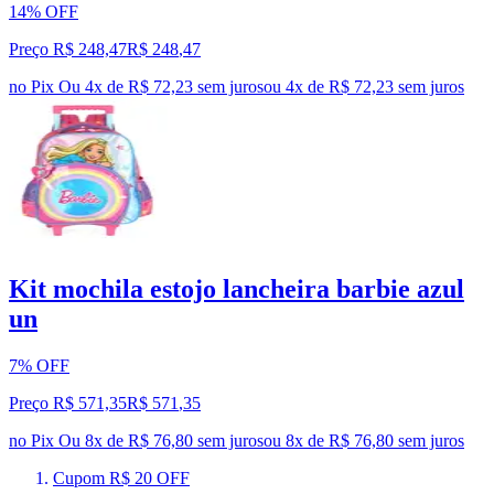
14% OFF
Preço R$ 248,47
R$
248
,
47
no Pix
Ou 4x de R$ 72,23 sem juros
ou
4
x de
R$ 72,23
sem juros
Kit mochila estojo lancheira barbie azul
un
7% OFF
Preço R$ 571,35
R$
571
,
35
no Pix
Ou 8x de R$ 76,80 sem juros
ou
8
x de
R$ 76,80
sem juros
Cupom R$ 20 OFF