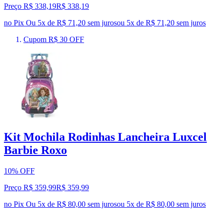
Preço R$ 338,19
R$
338
,
19
no Pix
Ou 5x de R$ 71,20 sem juros
ou
5
x de
R$ 71,20
sem juros
Cupom R$ 30 OFF
Kit Mochila Rodinhas Lancheira Luxcel
Barbie Roxo
10% OFF
Preço R$ 359,99
R$
359
,
99
no Pix
Ou 5x de R$ 80,00 sem juros
ou
5
x de
R$ 80,00
sem juros