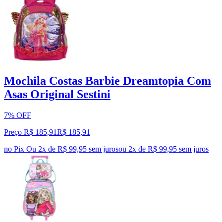
Mochila Costas Barbie Dreamtopia Com
Asas Original Sestini
7% OFF
Preço R$ 185,91
R$
185
,
91
no Pix
Ou 2x de R$ 99,95 sem juros
ou
2
x de
R$ 99,95
sem juros