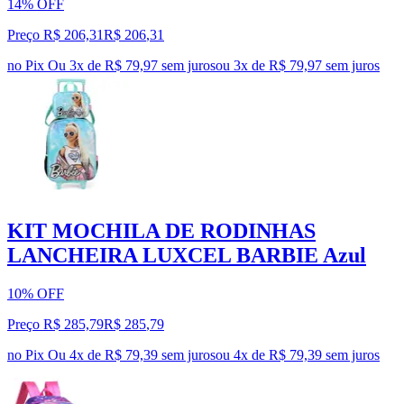
14% OFF
Preço R$ 206,31
R$
206
,
31
no Pix
Ou 3x de R$ 79,97 sem juros
ou
3
x de
R$ 79,97
sem juros
KIT MOCHILA DE RODINHAS
LANCHEIRA LUXCEL BARBIE Azul
10% OFF
Preço R$ 285,79
R$
285
,
79
no Pix
Ou 4x de R$ 79,39 sem juros
ou
4
x de
R$ 79,39
sem juros