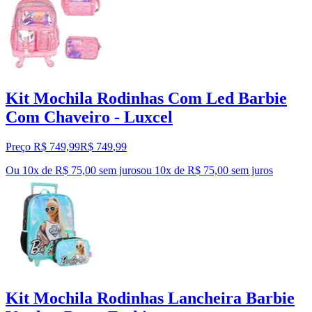
Kit Mochila Rodinhas Com Led Barbie
Com Chaveiro - Luxcel
Preço R$ 749,99
R$
749
,
99
Ou 10x de R$ 75,00 sem juros
ou
10
x de
R$ 75,00
sem juros
Kit Mochila Rodinhas Lancheira Barbie