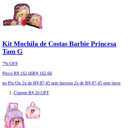
Kit Mochila de Costas Barbie Princesa
Tam G
7% OFF
Preço R$ 162,66
R$
162
,
66
no Pix
Ou 2x de R$ 87,45 sem juros
ou
2
x de
R$ 87,45
sem juros
Cupom R$ 20 OFF