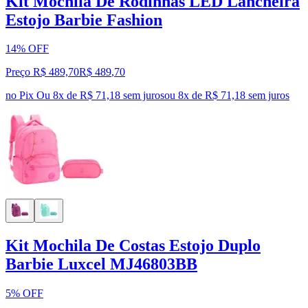
Kit Mochila De Rodinhas LED Lancheira
Estojo Barbie Fashion
14% OFF
Preço R$ 489,70
R$
489
,
70
no Pix
Ou 8x de R$ 71,18 sem juros
ou
8
x de
R$ 71,18
sem juros
Kit Mochila De Costas Estojo Duplo
Barbie Luxcel MJ46803BB
5% OFF