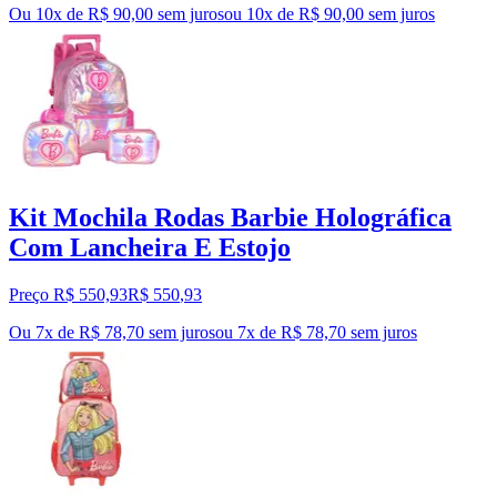
Ou 10x de R$ 90,00 sem juros
ou
10
x de
R$ 90,00
sem juros
Kit Mochila Rodas Barbie Holográfica
Com Lancheira E Estojo
Preço R$ 550,93
R$
550
,
93
Ou 7x de R$ 78,70 sem juros
ou
7
x de
R$ 78,70
sem juros