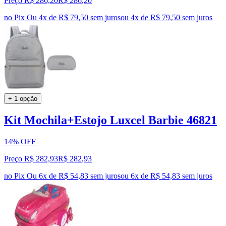
Preço R$ 286,20
R$
286
,
20
no Pix
Ou 4x de R$ 79,50 sem juros
ou
4
x de
R$ 79,50
sem juros
+ 1 opção
Kit Mochila+Estojo Luxcel Barbie 46821
14% OFF
Preço R$ 282,93
R$
282
,
93
no Pix
Ou 6x de R$ 54,83 sem juros
ou
6
x de
R$ 54,83
sem juros