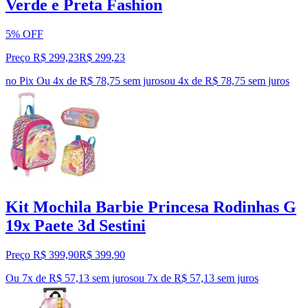
Verde e Preta Fashion
5% OFF
Preço R$ 299,23
R$
299
,
23
no Pix
Ou 4x de R$ 78,75 sem juros
ou
4
x de
R$ 78,75
sem juros
Kit Mochila Barbie Princesa Rodinhas G
19x Paete 3d Sestini
Preço R$ 399,90
R$
399
,
90
Ou 7x de R$ 57,13 sem juros
ou
7
x de
R$ 57,13
sem juros