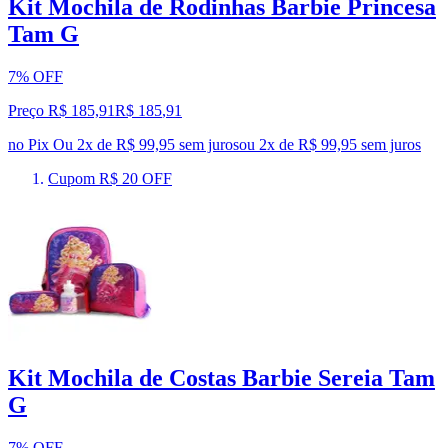
Kit Mochila de Rodinhas Barbie Princesa
Tam G
7% OFF
Preço R$ 185,91
R$
185
,
91
no Pix
Ou 2x de R$ 99,95 sem juros
ou
2
x de
R$ 99,95
sem juros
Cupom R$ 20 OFF
Kit Mochila de Costas Barbie Sereia Tam
G
7% OFF