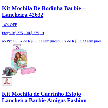
Kit Mochila De Rodinha Barbie +
Lancheira 42632
14% OFF
Preço R$ 275,19
R$
275
,
19
no Pix
Ou 6x de R$ 53,33 sem juros
ou
6
x de
R$ 53,33
sem juros
Kit Mochila de Carrinho Estojo
Lancheira Barbie Amigas Fashion