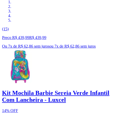
(15)
Preço R$ 439,99
R$
439
,
99
Ou 7x de R$ 62,86 sem juros
ou
7
x de
R$ 62,86
sem juros
Kit Mochila Barbie Sereia Verde Infantil
Com Lancheira - Luxcel
14% OFF