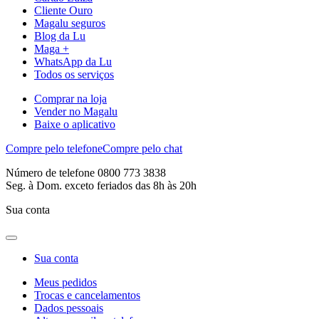
Cliente Ouro
Magalu seguros
Blog da Lu
Maga +
WhatsApp da Lu
Todos os serviços
Comprar na loja
Vender no Magalu
Baixe o aplicativo
Compre pelo telefone
Compre pelo chat
Número de telefone 0800 773 3838
Seg. à Dom. exceto feriados das 8h às 20h
Sua conta
Sua conta
Meus pedidos
Trocas e cancelamentos
Dados pessoais