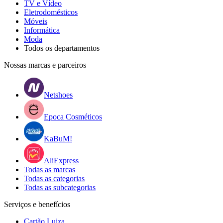
TV e Vídeo
Eletrodomésticos
Móveis
Informática
Moda
Todos os departamentos
Nossas marcas e parceiros
Netshoes
Epoca Cosméticos
KaBuM!
AliExpress
Todas as marcas
Todas as categorias
Todas as subcategorias
Serviços e benefícios
Cartão Luiza