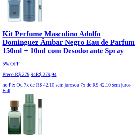
Kit Perfume Masculino Adolfo
Dominguez Âmbar Negro Eau de Parfum
150ml + 10ml com Desodorante Spray
5% OFF
Preço R$ 279,94
R$
279
,
94
no Pix
Ou 7x de R$ 42,10 sem juros
ou
7
x de
R$ 42,10
sem juros
Full