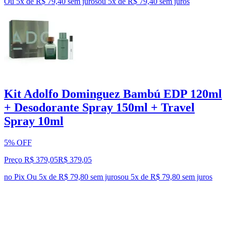
Ou 5x de R$ 79,40 sem juros
ou
5
x de
R$ 79,40
sem juros
Kit Adolfo Dominguez Bambú EDP 120ml
+ Desodorante Spray 150ml + Travel
Spray 10ml
5% OFF
Preço R$ 379,05
R$
379
,
05
no Pix
Ou 5x de R$ 79,80 sem juros
ou
5
x de
R$ 79,80
sem juros