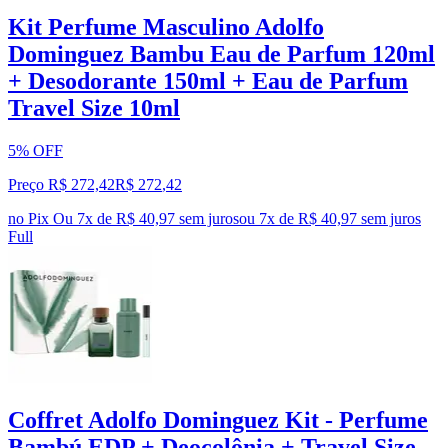
Kit Perfume Masculino Adolfo
Dominguez Bambu Eau de Parfum 120ml
+ Desodorante 150ml + Eau de Parfum
Travel Size 10ml
5% OFF
Preço R$ 272,42
R$
272
,
42
no Pix
Ou 7x de R$ 40,97 sem juros
ou
7
x de
R$ 40,97
sem juros
Full
Coffret Adolfo Dominguez Kit - Perfume
Bambú EDP + Deocolônia + Travel Size