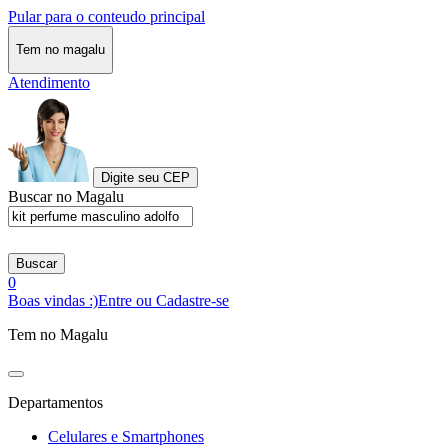
Pular para o conteudo principal
Tem no magalu
Atendimento
Digite seu CEP
Buscar no Magalu
Buscar
0
Boas vindas :)
Entre ou Cadastre-se
Tem no Magalu
Departamentos
Celulares e Smartphones