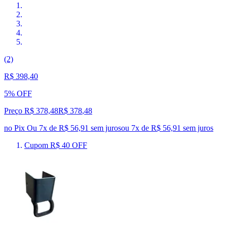
(2)
R$ 398,40
5% OFF
Preço R$ 378,48
R$
378
,
48
no Pix
Ou 7x de R$ 56,91 sem juros
ou
7
x de
R$ 56,91
sem juros
Cupom R$ 40 OFF