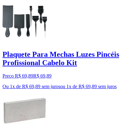
Plaquete Para Mechas Luzes Pincéis
Profissional Cabelo Kit
Preço R$ 69,89
R$
69
,
89
Ou 1x de R$ 69,89 sem juros
ou
1
x de
R$ 69,89
sem juros