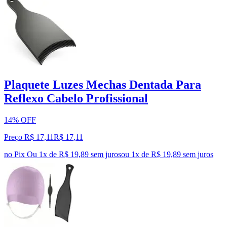
Plaquete Luzes Mechas Dentada Para
Reflexo Cabelo Profissional
14% OFF
Preço R$ 17,11
R$
17
,
11
no Pix
Ou 1x de R$ 19,89 sem juros
ou
1
x de
R$ 19,89
sem juros