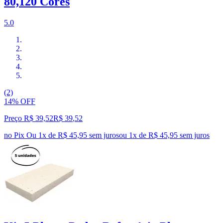
80,120 Cores
5.0
(2)
14% OFF
Preço R$ 39,52
R$
39
,
52
no Pix
Ou 1x de R$ 45,95 sem juros
ou
1
x de
R$ 45,95
sem juros