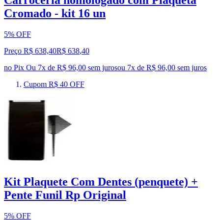
Cromado - kit 16 un
5% OFF
Preço R$ 638,40
R$
638
,
40
no Pix
Ou 7x de R$ 96,00 sem juros
ou
7
x de
R$ 96,00
sem juros
Cupom R$ 40 OFF
Kit Plaquete Com Dentes (penquete) +
Pente Funil Rp Original
5% OFF