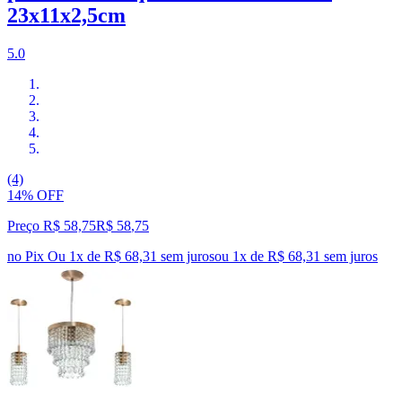
23x11x2,5cm
5.0
(4)
14% OFF
Preço R$ 58,75
R$
58
,
75
no Pix
Ou 1x de R$ 68,31 sem juros
ou
1
x de
R$ 68,31
sem juros