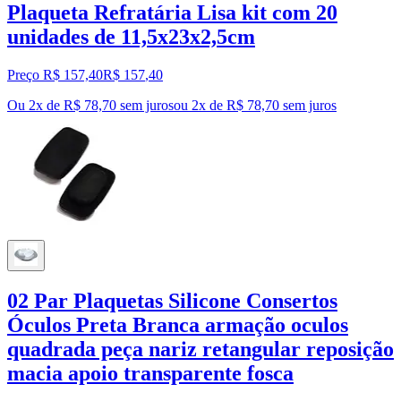
Plaqueta Refratária Lisa kit com 20
unidades de 11,5x23x2,5cm
Preço R$ 157,40
R$
157
,
40
Ou 2x de R$ 78,70 sem juros
ou
2
x de
R$ 78,70
sem juros
02 Par Plaquetas Silicone Consertos
Óculos Preta Branca armação oculos
quadrada peça nariz retangular reposição
macia apoio transparente fosca