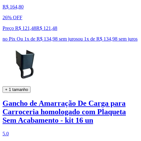
R$ 164,80
26% OFF
Preço R$ 121,48
R$
121
,
48
no Pix
Ou 1x de R$ 134,98 sem juros
ou
1
x de
R$ 134,98
sem juros
+ 1 tamanho
Gancho de Amarração De Carga para
Carroceria homologado com Plaqueta
Sem Acabamento - kit 16 un
5.0