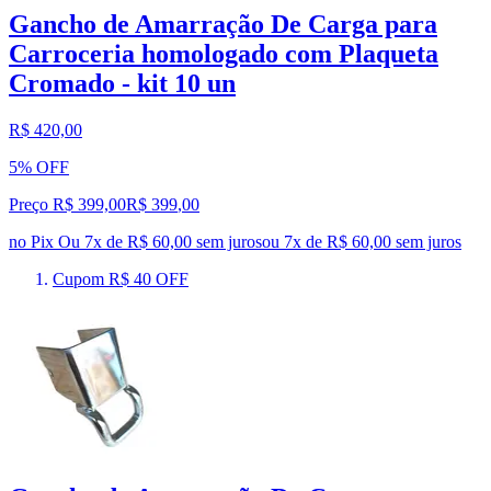
Gancho de Amarração De Carga para
Carroceria homologado com Plaqueta
Cromado - kit 10 un
R$ 420,00
5% OFF
Preço R$ 399,00
R$
399
,
00
no Pix
Ou 7x de R$ 60,00 sem juros
ou
7
x de
R$ 60,00
sem juros
Cupom R$ 40 OFF