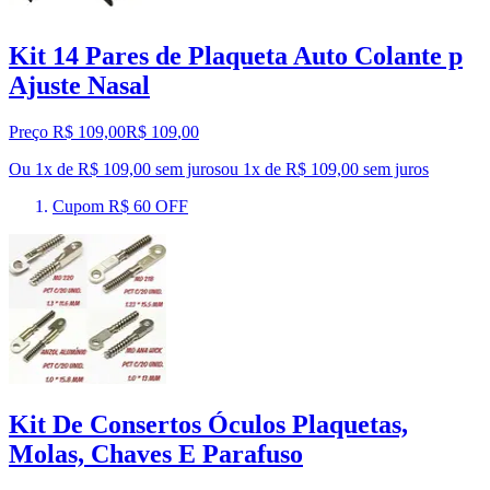
Kit 14 Pares de Plaqueta Auto Colante p
Ajuste Nasal
Preço R$ 109,00
R$
109
,
00
Ou 1x de R$ 109,00 sem juros
ou
1
x de
R$ 109,00
sem juros
Cupom R$ 60 OFF
Kit De Consertos Óculos Plaquetas,
Molas, Chaves E Parafuso