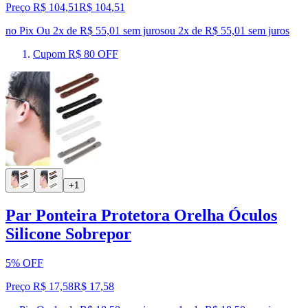
Preço R$ 104,51
R$
104
,
51
no Pix
Ou 2x de R$ 55,01 sem juros
ou
2
x de
R$ 55,01
sem juros
Cupom R$ 80 OFF
+1
Par Ponteira Protetora Orelha Óculos
Silicone Sobrepor
5% OFF
Preço R$ 17,58
R$
17
,
58