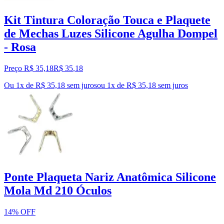
Kit Tintura Coloração Touca e Plaquete
de Mechas Luzes Silicone Agulha Dompel
- Rosa
Preço R$ 35,18
R$
35
,
18
Ou 1x de R$ 35,18 sem juros
ou
1
x de
R$ 35,18
sem juros
Ponte Plaqueta Nariz Anatômica Silicone
Mola Md 210 Óculos
14% OFF