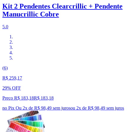
Kit 2 Pendentes Clearcrillic + Pendente
Manucrillic Cobre
5.0
(6)
R$ 259,17
29% OFF
Preço R$ 183,18
R$
183
,
18
no Pix
Ou 2x de R$ 98,49 sem juros
ou
2
x de
R$ 98,49
sem juros