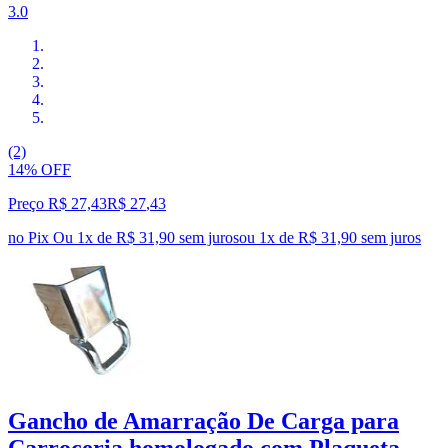
3.0
(2)
14% OFF
Preço R$ 27,43
R$
27
,
43
no Pix
Ou 1x de R$ 31,90 sem juros
ou
1
x de
R$ 31,90
sem juros
Gancho de Amarração De Carga para
Carroceria homologado com Plaqueta