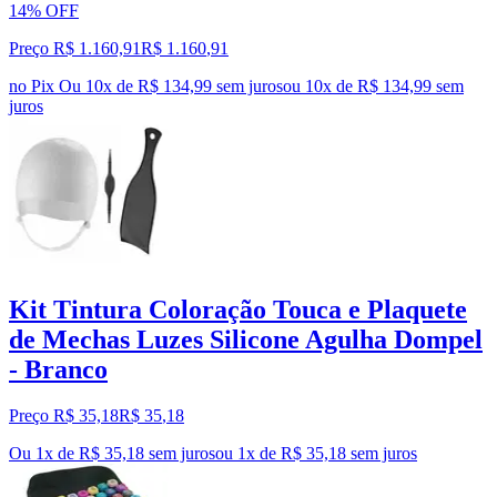
14% OFF
Preço R$ 1.160,91
R$
1.160
,
91
no Pix
Ou 10x de R$ 134,99 sem juros
ou
10
x de
R$ 134,99
sem
juros
Kit Tintura Coloração Touca e Plaquete
de Mechas Luzes Silicone Agulha Dompel
- Branco
Preço R$ 35,18
R$
35
,
18
Ou 1x de R$ 35,18 sem juros
ou
1
x de
R$ 35,18
sem juros