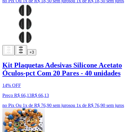
no Pix
Ou 1x de R$ 18,50 sem juros
ou
1
x de
R$ 18,50
sem juros
+3
Kit Plaquetas Adesivas Silicone Acetato
Óculos-pct Com 20 Pares - 40 unidades
14% OFF
Preço R$ 66,13
R$
66
,
13
no Pix
Ou 1x de R$ 76,90 sem juros
ou
1
x de
R$ 76,90
sem juros