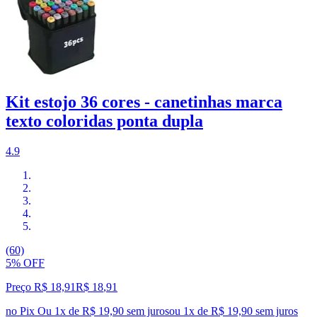
Kit estojo 36 cores - canetinhas marca
texto coloridas ponta dupla
4.9
(60)
5% OFF
Preço R$ 18,91
R$
18
,
91
no Pix
Ou 1x de R$ 19,90 sem juros
ou
1
x de
R$ 19,90
sem juros