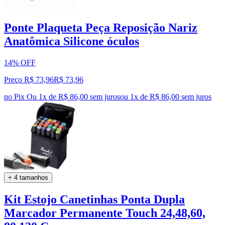
Ponte Plaqueta Peça Reposição Nariz
Anatômica Silicone óculos
14% OFF
Preço R$ 73,96
R$
73
,
96
no Pix
Ou 1x de R$ 86,00 sem juros
ou
1
x de
R$ 86,00
sem juros
+ 4 tamanhos
Kit Estojo Canetinhas Ponta Dupla
Marcador Permanente Touch 24,48,60,