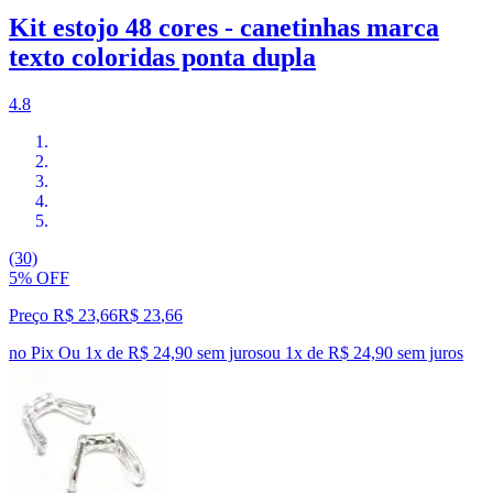
Kit estojo 48 cores - canetinhas marca
texto coloridas ponta dupla
4.8
(30)
5% OFF
Preço R$ 23,66
R$
23
,
66
no Pix
Ou 1x de R$ 24,90 sem juros
ou
1
x de
R$ 24,90
sem juros