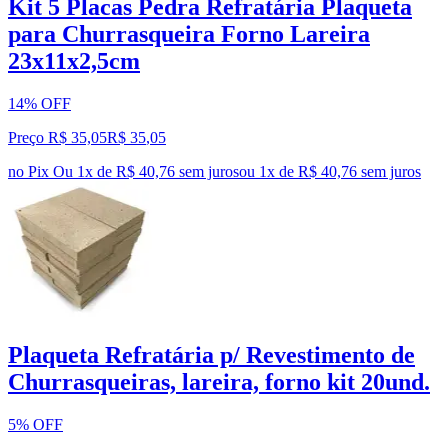
Kit 5 Placas Pedra Refratária Plaqueta
para Churrasqueira Forno Lareira
23x11x2,5cm
14% OFF
Preço R$ 35,05
R$
35
,
05
no Pix
Ou 1x de R$ 40,76 sem juros
ou
1
x de
R$ 40,76
sem juros
Plaqueta Refratária p/ Revestimento de
Churrasqueiras, lareira, forno kit 20und.
5% OFF