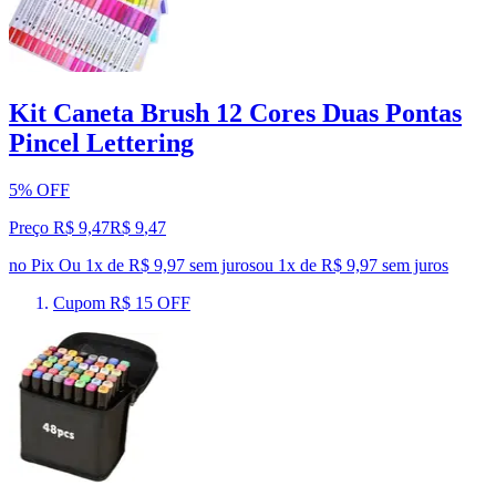
Kit Caneta Brush 12 Cores Duas Pontas
Pincel Lettering
5% OFF
Preço R$ 9,47
R$
9
,
47
no Pix
Ou 1x de R$ 9,97 sem juros
ou
1
x de
R$ 9,97
sem juros
Cupom R$ 15 OFF