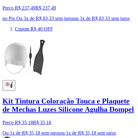
Preço R$ 237,49
R$
237
,
49
no Pix
Ou 3x de R$ 83,33 sem juros
ou
3
x de
R$ 83,33
sem juros
Cupom R$ 40 OFF
Kit Tintura Coloração Touca e Plaquete
de Mechas Luzes Silicone Agulha Dompel
Preço R$ 35,18
R$
35
,
18
Ou 1x de R$ 35,18 sem juros
ou
1
x de
R$ 35,18
sem juros