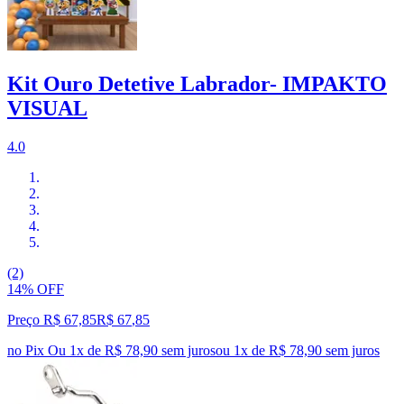
Kit Ouro Detetive Labrador- IMPAKTO
VISUAL
4.0
(2)
14% OFF
Preço R$ 67,85
R$
67
,
85
no Pix
Ou 1x de R$ 78,90 sem juros
ou
1
x de
R$ 78,90
sem juros