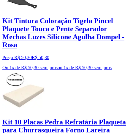
Kit Tintura Coloração Tigela Pincel
Plaquete Touca e Pente Separador
Mechas Luzes Silicone Agulha Dompel -
Rosa
Preço R$ 50,30
R$
50
,
30
Ou 1x de R$ 50,30 sem juros
ou
1
x de
R$ 50,30
sem juros
Kit 10 Placas Pedra Refratária Plaqueta
para Churrasqueira Forno Lareira