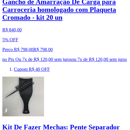
Gancho de Amarração De Carga para
Carroceria homologado com Plaqueta
Cromado - kit 20 un
R$ 840,00
5% OFF
Preço R$ 798,00
R$
798
,
00
no Pix
Ou 7x de R$ 120,00 sem juros
ou
7
x de
R$ 120,00
sem juros
Cupom R$ 40 OFF
Kit De Fazer Mechas: Pente Separador