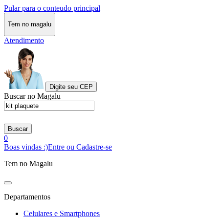
Pular para o conteudo principal
Tem no magalu
Atendimento
Digite seu CEP
Buscar no Magalu
Buscar
0
Boas vindas :)
Entre ou Cadastre-se
Tem no Magalu
Departamentos
Celulares e Smartphones