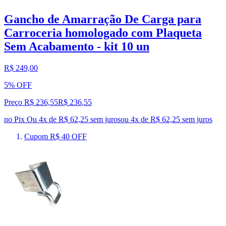
Gancho de Amarração De Carga para
Carroceria homologado com Plaqueta
Sem Acabamento - kit 10 un
R$ 249,00
5% OFF
Preço R$ 236,55
R$
236
,
55
no Pix
Ou 4x de R$ 62,25 sem juros
ou
4
x de
R$ 62,25
sem juros
Cupom R$ 40 OFF