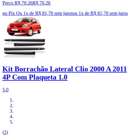
Preço R$ 70,26
R$
70
,
26
no Pix
Ou 1x de R$ 81,70 sem juros
ou
1
x de
R$ 81,70
sem juros
Kit Borrachão Lateral Clio 2000 A 2011
4P Com Plaqueta 1.0
5.0
(2)