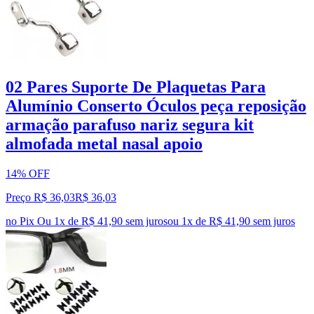
02 Pares Suporte De Plaquetas Para
Alumínio Conserto Óculos peça reposição
armação parafuso nariz segura kit
almofada metal nasal apoio
14% OFF
Preço R$ 36,03
R$
36
,
03
no Pix
Ou 1x de R$ 41,90 sem juros
ou
1
x de
R$ 41,90
sem juros