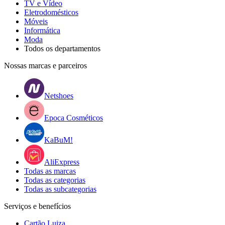
TV e Vídeo
Eletrodomésticos
Móveis
Informática
Moda
Todos os departamentos
Nossas marcas e parceiros
Netshoes
Epoca Cosméticos
KaBuM!
AliExpress
Todas as marcas
Todas as categorias
Todas as subcategorias
Serviços e benefícios
Cartão Luiza