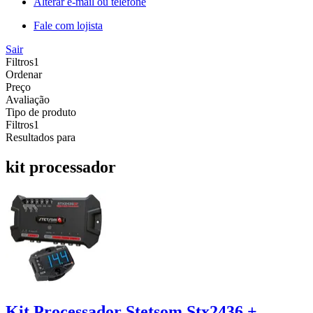
Alterar e-mail ou telefone
Fale com lojista
Sair
Filtros
1
Ordenar
Preço
Avaliação
Tipo de produto
Filtros
1
Resultados para
kit processador
Kit Processador Stetsom Stx2436 +