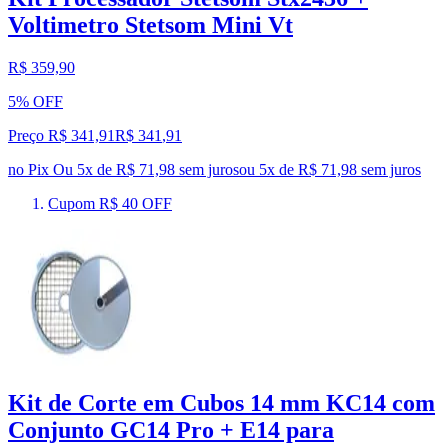
Voltimetro Stetsom Mini Vt
R$ 359,90
5% OFF
Preço R$ 341,91
R$
341
,
91
no Pix
Ou 5x de R$ 71,98 sem juros
ou
5
x de
R$ 71,98
sem juros
Cupom R$ 40 OFF
Kit de Corte em Cubos 14 mm KC14 com
Conjunto GC14 Pro + E14 para