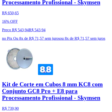
Processamento Profissional - Skymsen
R$ 650,65
16% OFF
Preço R$ 543,94
R$
543
,
94
no Pix
Ou 8x de R$ 71,57 sem juros
ou
8
x de
R$ 71,57
sem juros
Kit de Corte em Cubos 8 mm KC8 com
Conjunto GC8 Pro + E8 para
Processamento Profissional - Skymsen
R$ 739,90