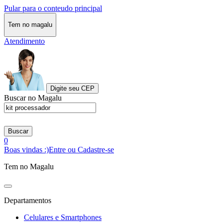
Pular para o conteudo principal
Tem no magalu
Atendimento
Digite seu CEP
Buscar no Magalu
Buscar
0
Boas vindas :)
Entre ou Cadastre-se
Tem no Magalu
Departamentos
Celulares e Smartphones