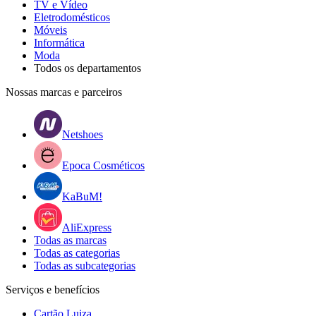
TV e Vídeo
Eletrodomésticos
Móveis
Informática
Moda
Todos os departamentos
Nossas marcas e parceiros
Netshoes
Epoca Cosméticos
KaBuM!
AliExpress
Todas as marcas
Todas as categorias
Todas as subcategorias
Serviços e benefícios
Cartão Luiza