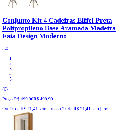
Conjunto Kit 4 Cadeiras Eiffel Preta
Polipropileno Base Aramada Madeira
Faia Design Moderno
3.0
(6)
Preço R$ 499,90
R$
499
,
90
Ou 7x de R$ 71,41 sem juros
ou
7
x de
R$ 71,41
sem juros