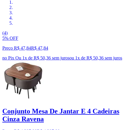
(4)
5% OFF
Preço R$ 47,84
R$
47
,
84
no Pix
Ou 1x de R$ 50,36 sem juros
ou
1
x de
R$ 50,36
sem juros
Conjunto Mesa De Jantar E 4 Cadeiras
Cinza Ravena