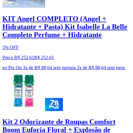
KIT Angel COMPLETO (Angel +
Hidratante + Pasta) Kit Isabelle La Belle
Completo Perfume + Hidratante
5% OFF
Preço R$ 252,61
R$
252
,
61
no Pix
Ou 3x de R$ 88,64 sem juros
ou
3
x de
R$ 88,64
sem juros
Kit 2 Odorizante de Roupas Comfort
Boom Euforia Floral + Explosão de