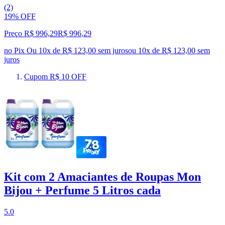
(2)
19% OFF
Preço R$ 996,29
R$
996
,
29
no Pix
Ou 10x de R$ 123,00 sem juros
ou
10
x de
R$ 123,00
sem
juros
Cupom R$ 10 OFF
Kit com 2 Amaciantes de Roupas Mon
Bijou + Perfume 5 Litros cada
5.0