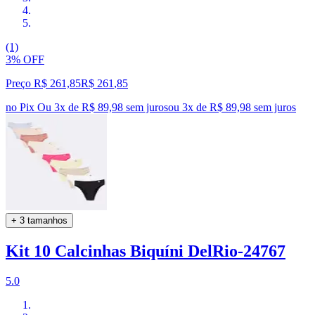
(1)
3% OFF
Preço R$ 261,85
R$
261
,
85
no Pix
Ou 3x de R$ 89,98 sem juros
ou
3
x de
R$ 89,98
sem juros
+ 3 tamanhos
Kit 10 Calcinhas Biquíni DelRio-24767
5.0