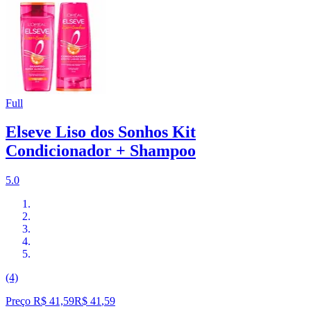
Full
Elseve Liso dos Sonhos Kit
Condicionador + Shampoo
5.0
(4)
Preço R$ 41,59
R$
41
,
59