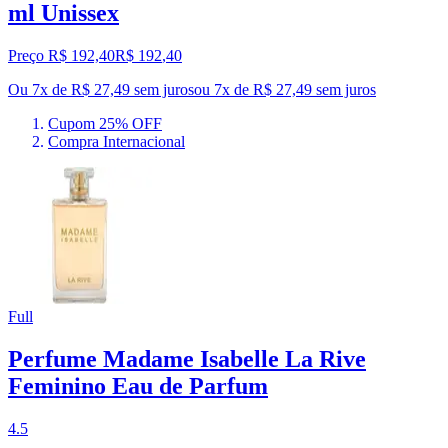
ml Unissex
Preço R$ 192,40
R$
192
,
40
Ou 7x de R$ 27,49 sem juros
ou
7
x de
R$ 27,49
sem juros
Cupom 25% OFF
Compra Internacional
Full
Perfume Madame Isabelle La Rive
Feminino Eau de Parfum
4.5