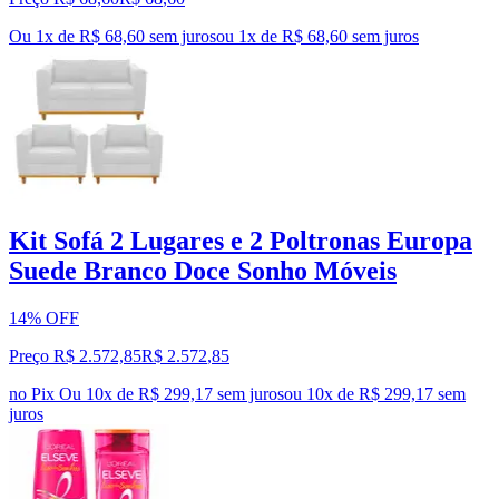
Ou 1x de R$ 68,60 sem juros
ou
1
x de
R$ 68,60
sem juros
Kit Sofá 2 Lugares e 2 Poltronas Europa
Suede Branco Doce Sonho Móveis
14% OFF
Preço R$ 2.572,85
R$
2.572
,
85
no Pix
Ou 10x de R$ 299,17 sem juros
ou
10
x de
R$ 299,17
sem
juros