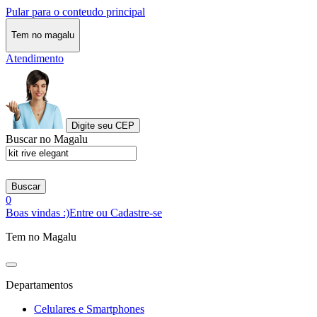
Pular para o conteudo principal
Tem no magalu
Atendimento
Digite seu CEP
Buscar no Magalu
Buscar
0
Boas vindas :)
Entre ou Cadastre-se
Tem no Magalu
Departamentos
Celulares e Smartphones