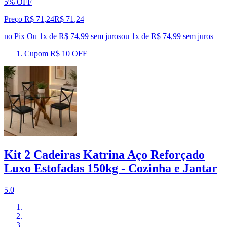
5% OFF
Preço R$ 71,24
R$
71
,
24
no Pix
Ou 1x de R$ 74,99 sem juros
ou
1
x de
R$ 74,99
sem juros
Cupom R$ 10 OFF
Kit 2 Cadeiras Katrina Aço Reforçado
Luxo Estofadas 150kg - Cozinha e Jantar
5.0