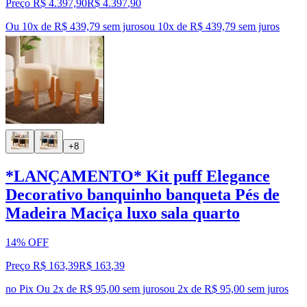
Preço R$ 4.397,90
R$
4.397
,
90
Ou 10x de R$ 439,79 sem juros
ou
10
x de
R$ 439,79
sem juros
+8
*LANÇAMENTO* Kit puff Elegance
Decorativo banquinho banqueta Pés de
Madeira Maciça luxo sala quarto
14% OFF
Preço R$ 163,39
R$
163
,
39
no Pix
Ou 2x de R$ 95,00 sem juros
ou
2
x de
R$ 95,00
sem juros