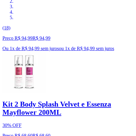
(18)
Preço R$ 94,99
R$
94
,
99
Ou 1x de R$ 94,99 sem juros
ou
1
x de
R$ 94,99
sem juros
Kit 2 Body Splash Velvet e Essenza
Mayflower 200ML
30% OFF
Preço R$ 68,60
R$
68
,
60