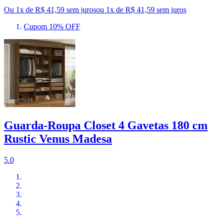
Ou 1x de R$ 41,59 sem juros
ou
1
x de
R$ 41,59
sem juros
Cupom 10% OFF
Guarda-Roupa Closet 4 Gavetas 180 cm
Rustic Venus Madesa
5.0