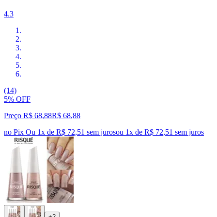
4.3
(14)
5% OFF
Preço R$ 68,88
R$
68
,
88
no Pix
Ou 1x de R$ 72,51 sem juros
ou
1
x de
R$ 72,51
sem juros
+2