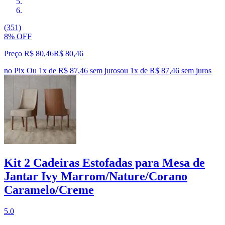
(351)
8% OFF
Preço R$ 80,46
R$
80
,
46
no Pix
Ou 1x de R$ 87,46 sem juros
ou
1
x de
R$ 87,46
sem juros
Kit 2 Cadeiras Estofadas para Mesa de
Jantar Ivy Marrom/Nature/Corano
Caramelo/Creme
5.0