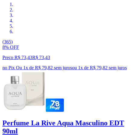
(365)
8% OFF
Preço R$ 73,43
R$
73
,
43
no Pix
Ou 1x de R$ 79,82 sem juros
ou
1
x de
R$ 79,82
sem juros
Perfume La Rive Aqua Masculino EDT
90ml