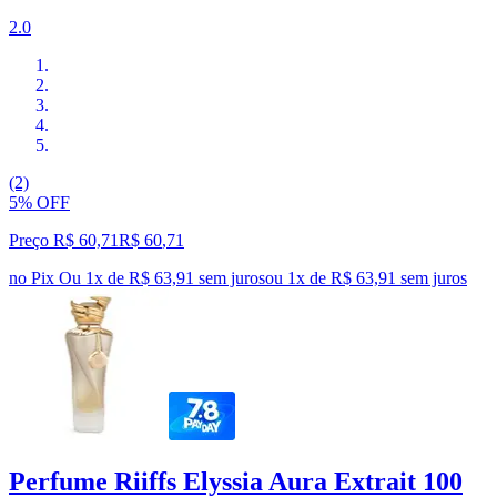
2.0
(2)
5% OFF
Preço R$ 60,71
R$
60
,
71
no Pix
Ou 1x de R$ 63,91 sem juros
ou
1
x de
R$ 63,91
sem juros
Perfume Riiffs Elyssia Aura Extrait 100