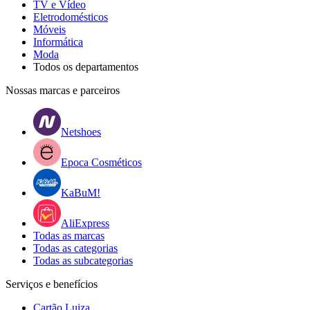
TV e Vídeo
Eletrodomésticos
Móveis
Informática
Moda
Todos os departamentos
Nossas marcas e parceiros
Netshoes
Epoca Cosméticos
KaBuM!
AliExpress
Todas as marcas
Todas as categorias
Todas as subcategorias
Serviços e benefícios
Cartão Luiza