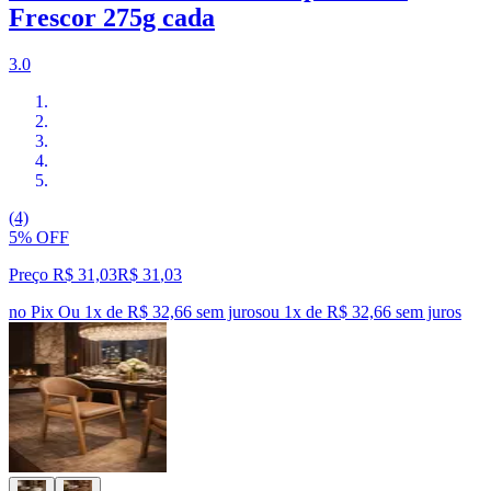
Frescor 275g cada
3.0
(4)
5% OFF
Preço R$ 31,03
R$
31
,
03
no Pix
Ou 1x de R$ 32,66 sem juros
ou
1
x de
R$ 32,66
sem juros