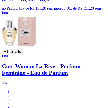
Preço R$ 1.300,32
R$
1.300
,
32
no Pix
Ou 10x de R$ 151,20 sem juros
ou
10
x de
R$ 151,20
sem
juros
+ 1 tamanho
Full
Cuté Woman La Rive - Perfume
Feminino - Eau de Parfum
4.6