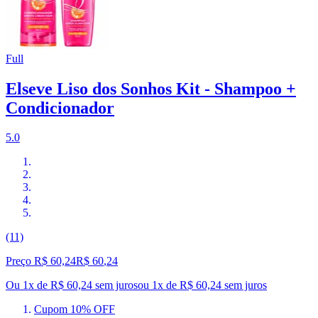
Full
Elseve Liso dos Sonhos Kit - Shampoo +
Condicionador
5.0
(11)
Preço R$ 60,24
R$
60
,
24
Ou 1x de R$ 60,24 sem juros
ou
1
x de
R$ 60,24
sem juros
Cupom 10% OFF