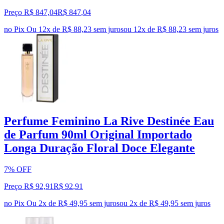
Preço R$ 847,04
R$
847
,
04
no Pix
Ou 12x de R$ 88,23 sem juros
ou
12
x de
R$ 88,23
sem juros
Perfume Feminino La Rive Destinée Eau
de Parfum 90ml Original Importado
Longa Duração Floral Doce Elegante
7% OFF
Preço R$ 92,91
R$
92
,
91
no Pix
Ou 2x de R$ 49,95 sem juros
ou
2
x de
R$ 49,95
sem juros