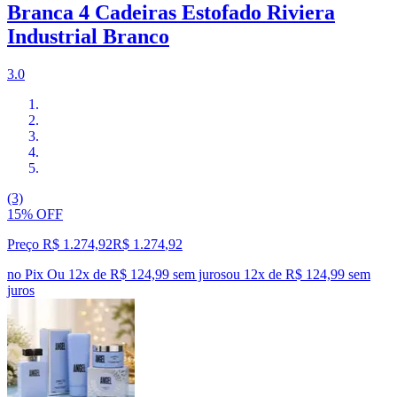
Branca 4 Cadeiras Estofado Riviera
Industrial Branco
3.0
(3)
15% OFF
Preço R$ 1.274,92
R$
1.274
,
92
no Pix
Ou 12x de R$ 124,99 sem juros
ou
12
x de
R$ 124,99
sem
juros