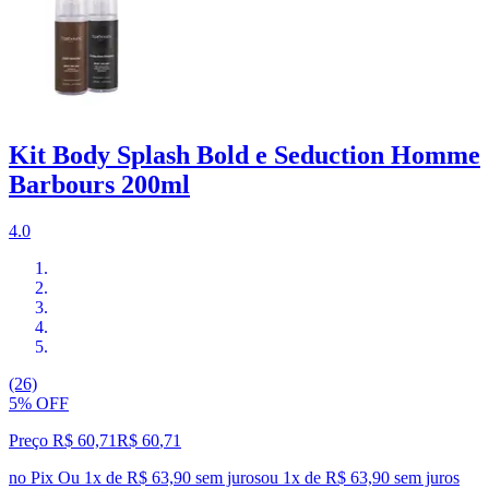
Kit Body Splash Bold e Seduction Homme
Barbours 200ml
4.0
(26)
5% OFF
Preço R$ 60,71
R$
60
,
71
no Pix
Ou 1x de R$ 63,90 sem juros
ou
1
x de
R$ 63,90
sem juros