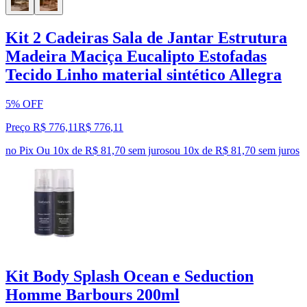
Kit 2 Cadeiras Sala de Jantar Estrutura
Madeira Maciça Eucalipto Estofadas
Tecido Linho material sintético Allegra
5% OFF
Preço R$ 776,11
R$
776
,
11
no Pix
Ou 10x de R$ 81,70 sem juros
ou
10
x de
R$ 81,70
sem juros
Kit Body Splash Ocean e Seduction
Homme Barbours 200ml