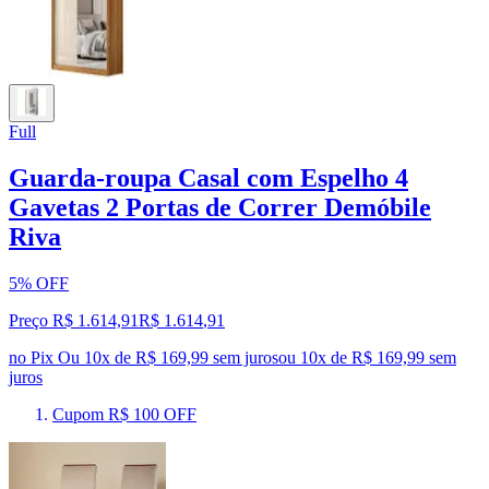
Full
Guarda-roupa Casal com Espelho 4
Gavetas 2 Portas de Correr Demóbile
Riva
5% OFF
Preço R$ 1.614,91
R$
1.614
,
91
no Pix
Ou 10x de R$ 169,99 sem juros
ou
10
x de
R$ 169,99
sem
juros
Cupom R$ 100 OFF