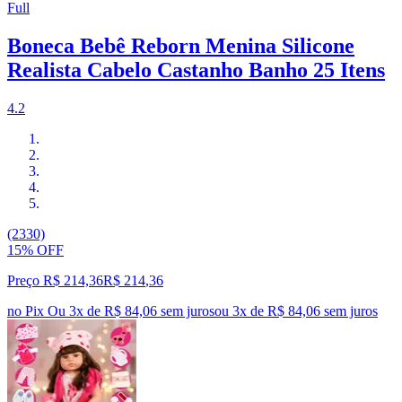
Full
Boneca Bebê Reborn Menina Silicone
Realista Cabelo Castanho Banho 25 Itens
4.2
(2330)
15% OFF
Preço R$ 214,36
R$
214
,
36
no Pix
Ou 3x de R$ 84,06 sem juros
ou
3
x de
R$ 84,06
sem juros