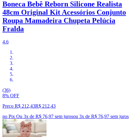
Boneca Bebê Reborn Silicone Realista
48cm Original Kit Acessórios Conjunto
Roupa Mamadeira Chupeta Pelúcia
Fralda
4.6
(36)
8% OFF
Preço R$ 212,43
R$
212
,
43
no Pix
Ou 3x de R$ 76,97 sem juros
ou
3
x de
R$ 76,97
sem juros