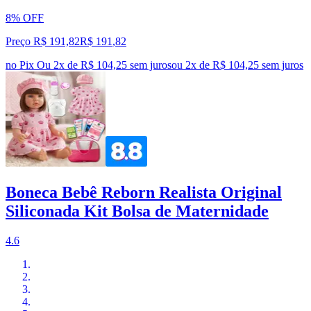
8% OFF
Preço R$ 191,82
R$
191
,
82
no Pix
Ou 2x de R$ 104,25 sem juros
ou
2
x de
R$ 104,25
sem juros
Boneca Bebê Reborn Realista Original
Siliconada Kit Bolsa de Maternidade
4.6