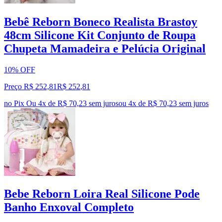
Bebê Reborn Boneco Realista Brastoy
48cm Silicone Kit Conjunto de Roupa
Chupeta Mamadeira e Pelúcia Original
10% OFF
Preço R$ 252,81
R$
252
,
81
no Pix
Ou 4x de R$ 70,23 sem juros
ou
4
x de
R$ 70,23
sem juros
Bebe Reborn Loira Real Silicone Pode
Banho Enxoval Completo