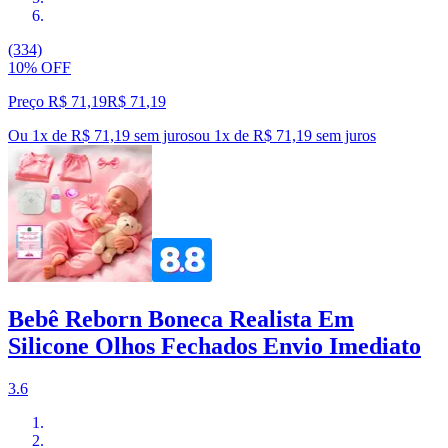
(334)
10% OFF
Preço R$ 71,19
R$
71
,
19
Ou 1x de R$ 71,19 sem juros
ou
1
x de
R$ 71,19
sem juros
Bebê Reborn Boneca Realista Em
Silicone Olhos Fechados Envio Imediato
3.6