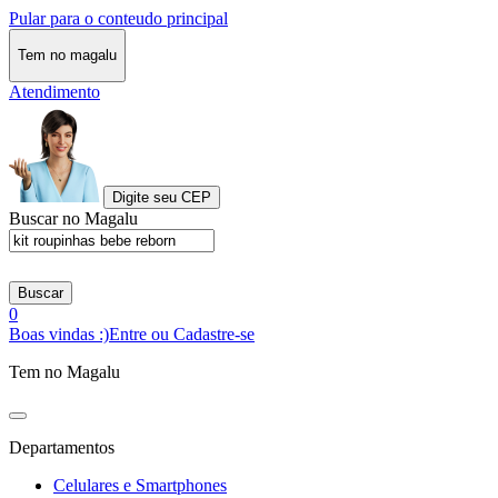
Pular para o conteudo principal
Tem no magalu
Atendimento
Digite seu CEP
Buscar no Magalu
Buscar
0
Boas vindas :)
Entre ou Cadastre-se
Tem no Magalu
Departamentos
Celulares e Smartphones