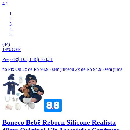
4.1
(44)
14% OFF
Preço R$ 163,31
R$
163
,
31
no Pix
Ou 2x de R$ 94,95 sem juros
ou
2
x de
R$ 94,95
sem juros
Boneco Bebê Reborn Silicone Realista