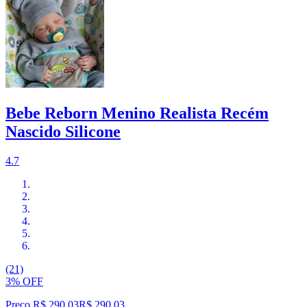
Bebe Reborn Menino Realista Recém
Nascido Silicone
4.7
(21)
3% OFF
Preço R$ 290,03
R$
290
,
03