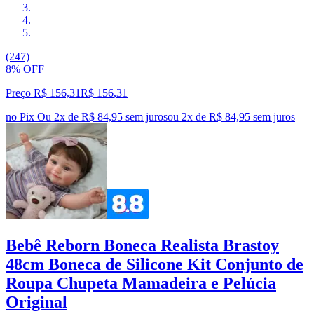
(247)
8% OFF
Preço R$ 156,31
R$
156
,
31
no Pix
Ou 2x de R$ 84,95 sem juros
ou
2
x de
R$ 84,95
sem juros
Bebê Reborn Boneca Realista Brastoy
48cm Boneca de Silicone Kit Conjunto de
Roupa Chupeta Mamadeira e Pelúcia
Original