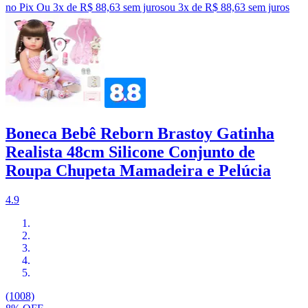
no Pix
Ou 3x de R$ 88,63 sem juros
ou
3
x de
R$ 88,63
sem juros
Boneca Bebê Reborn Brastoy Gatinha
Realista 48cm Silicone Conjunto de
Roupa Chupeta Mamadeira e Pelúcia
4.9
(1008)