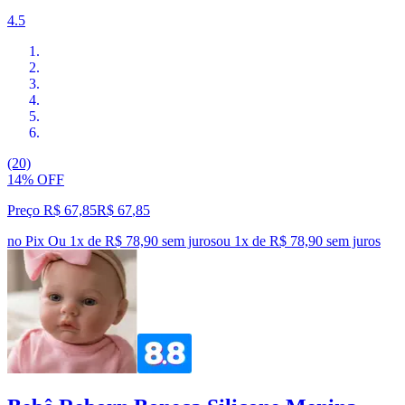
4.5
(20)
14% OFF
Preço R$ 67,85
R$
67
,
85
no Pix
Ou 1x de R$ 78,90 sem juros
ou
1
x de
R$ 78,90
sem juros