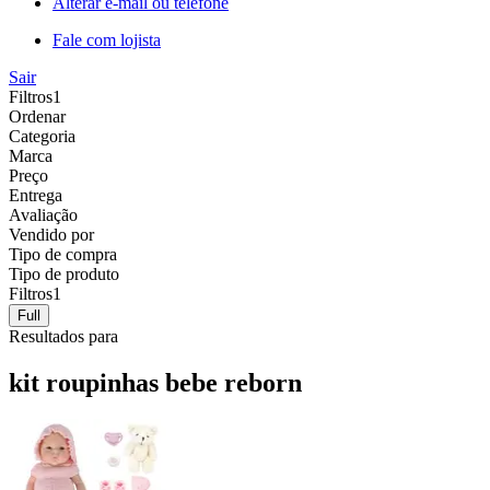
Alterar e-mail ou telefone
Fale com lojista
Sair
Filtros
1
Ordenar
Categoria
Marca
Preço
Entrega
Avaliação
Vendido por
Tipo de compra
Tipo de produto
Filtros
1
Full
Resultados para
kit roupinhas bebe reborn