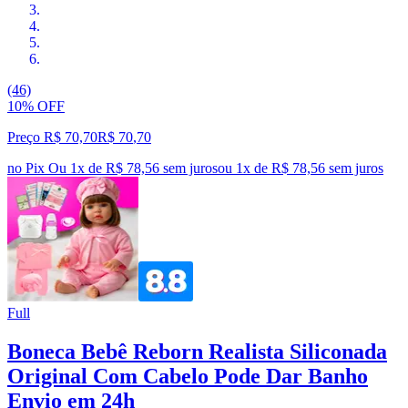
(46)
10% OFF
Preço R$ 70,70
R$
70
,
70
no Pix
Ou 1x de R$ 78,56 sem juros
ou
1
x de
R$ 78,56
sem juros
Full
Boneca Bebê Reborn Realista Siliconada
Original Com Cabelo Pode Dar Banho
Envio em 24h