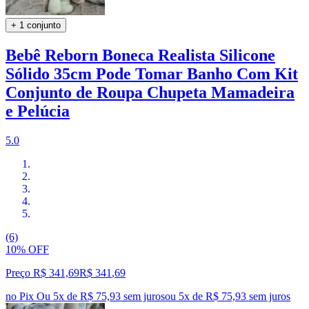
+ 1 conjunto
Bebê Reborn Boneca Realista Silicone
Sólido 35cm Pode Tomar Banho Com Kit
Conjunto de Roupa Chupeta Mamadeira
e Pelúcia
5.0
(6)
10% OFF
Preço R$ 341,69
R$
341
,
69
no Pix
Ou 5x de R$ 75,93 sem juros
ou
5
x de
R$ 75,93
sem juros