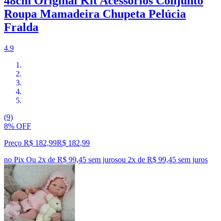
48cm Original Kit Acessórios Conjunto
Roupa Mamadeira Chupeta Pelúcia
Fralda
4.9
(9)
8% OFF
Preço R$ 182,99
R$
182
,
99
no Pix
Ou 2x de R$ 99,45 sem juros
ou
2
x de
R$ 99,45
sem juros