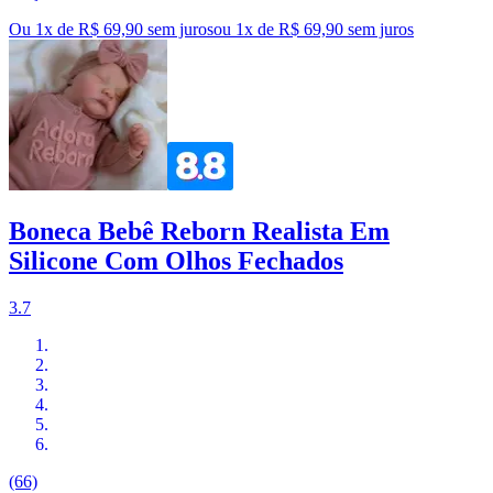
Ou 1x de R$ 69,90 sem juros
ou
1
x de
R$ 69,90
sem juros
Boneca Bebê Reborn Realista Em
Silicone Com Olhos Fechados
3.7
(66)