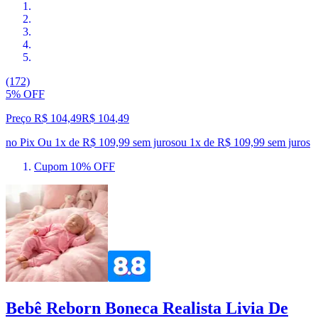
(172)
5% OFF
Preço R$ 104,49
R$
104
,
49
no Pix
Ou 1x de R$ 109,99 sem juros
ou
1
x de
R$ 109,99
sem juros
Cupom 10% OFF
Bebê Reborn Boneca Realista Livia De