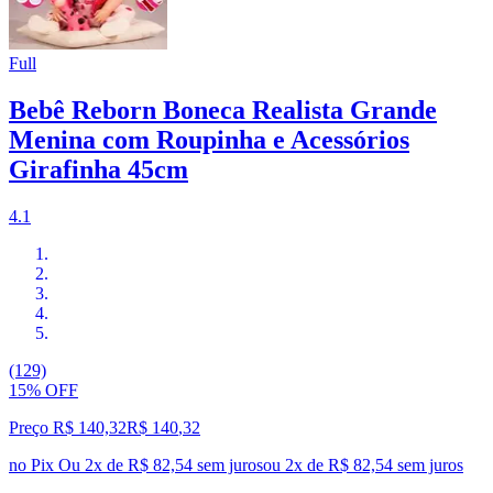
Full
Bebê Reborn Boneca Realista Grande
Menina com Roupinha e Acessórios
Girafinha 45cm
4.1
(129)
15% OFF
Preço R$ 140,32
R$
140
,
32
no Pix
Ou 2x de R$ 82,54 sem juros
ou
2
x de
R$ 82,54
sem juros