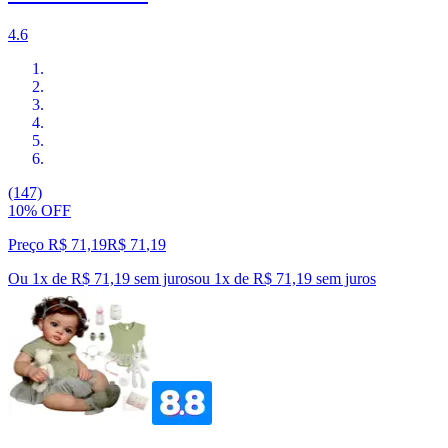
4.6
(147)
10% OFF
Preço R$ 71,19
R$
71
,
19
Ou 1x de R$ 71,19 sem juros
ou
1
x de
R$ 71,19
sem juros