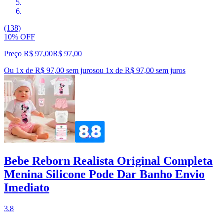
(138)
10% OFF
Preço R$ 97,00
R$
97
,
00
Ou 1x de R$ 97,00 sem juros
ou
1
x de
R$ 97,00
sem juros
Bebe Reborn Realista Original Completa
Menina Silicone Pode Dar Banho Envio
Imediato
3.8