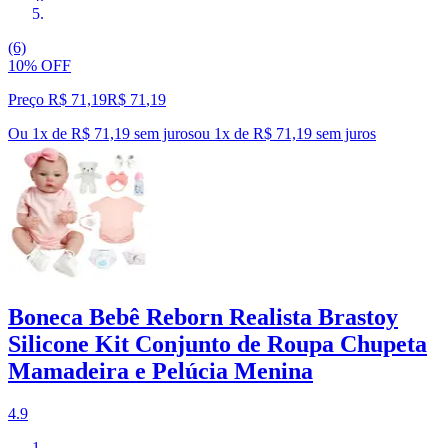
(6)
10% OFF
Preço R$ 71,19
R$
71
,
19
Ou 1x de R$ 71,19 sem juros
ou
1
x de
R$ 71,19
sem juros
Boneca Bebê Reborn Realista Brastoy
Silicone Kit Conjunto de Roupa Chupeta
Mamadeira e Pelúcia Menina
4.9