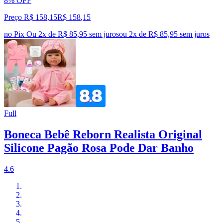
8% OFF
Preço R$ 158,15
R$
158
,
15
no Pix
Ou 2x de R$ 85,95 sem juros
ou
2
x de
R$ 85,95
sem juros
Full
Boneca Bebê Reborn Realista Original
Silicone Pagão Rosa Pode Dar Banho
4.6