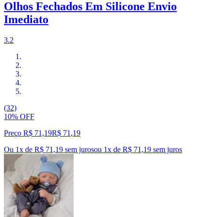
Olhos Fechados Em Silicone Envio
Imediato
3.2
(32)
10% OFF
Preço R$ 71,19
R$
71
,
19
Ou 1x de R$ 71,19 sem juros
ou
1
x de
R$ 71,19
sem juros