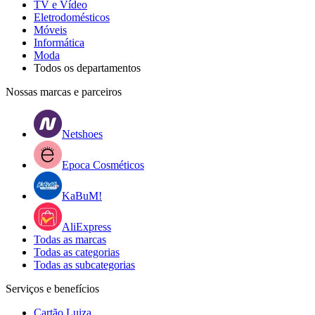
TV e Vídeo
Eletrodomésticos
Móveis
Informática
Moda
Todos os departamentos
Nossas marcas e parceiros
Netshoes
Epoca Cosméticos
KaBuM!
AliExpress
Todas as marcas
Todas as categorias
Todas as subcategorias
Serviços e benefícios
Cartão Luiza