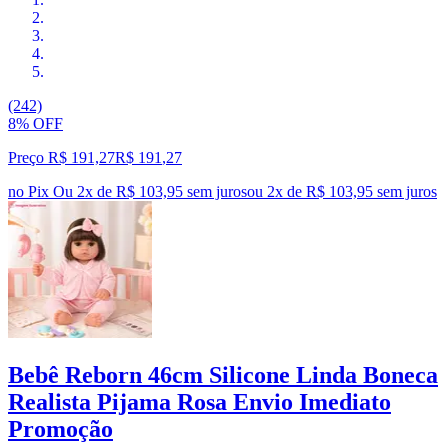
(242)
8% OFF
Preço R$ 191,27
R$
191
,
27
no Pix
Ou 2x de R$ 103,95 sem juros
ou
2
x de
R$ 103,95
sem juros
Bebê Reborn 46cm Silicone Linda Boneca
Realista Pijama Rosa Envio Imediato
Promoção