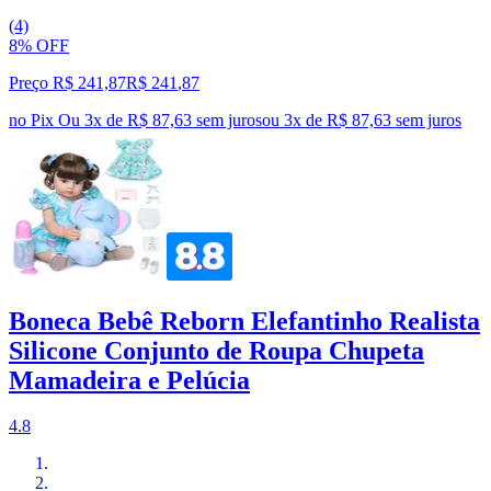
(4)
8% OFF
Preço R$ 241,87
R$
241
,
87
no Pix
Ou 3x de R$ 87,63 sem juros
ou
3
x de
R$ 87,63
sem juros
Boneca Bebê Reborn Elefantinho Realista
Silicone Conjunto de Roupa Chupeta
Mamadeira e Pelúcia
4.8