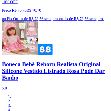
10% OFF
Preço R$ 70,70
R$
70
,
70
no Pix
Ou 1x de R$ 78,56 sem juros
ou
1
x de
R$ 78,56
sem juros
Boneca Bebê Reborn Realista Original
Silicone Vestido Listrado Rosa Pode Dar
Banho
5.0