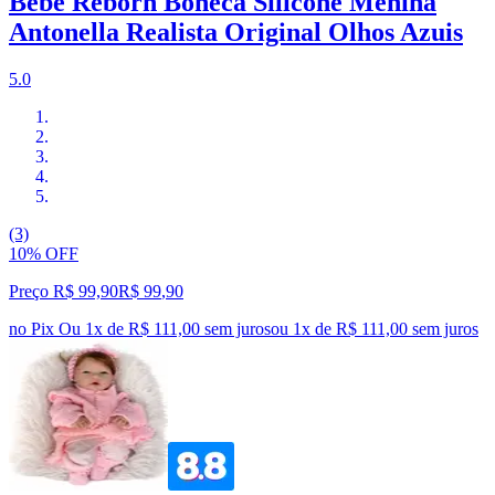
Bebê Reborn Boneca Silicone Menina
Antonella Realista Original Olhos Azuis
5.0
(3)
10% OFF
Preço R$ 99,90
R$
99
,
90
no Pix
Ou 1x de R$ 111,00 sem juros
ou
1
x de
R$ 111,00
sem juros