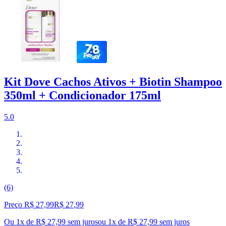
Kit Dove Cachos Ativos + Biotin Shampoo
350ml + Condicionador 175ml
5.0
(6)
Preço R$ 27,99
R$
27
,
99
Ou 1x de R$ 27,99 sem juros
ou
1
x de
R$ 27,99
sem juros