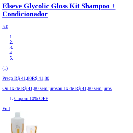
Elseve Glycolic Gloss Kit Shampoo +
Condicionador
5.0
(1)
Preço R$ 41,80
R$
41
,
80
Ou 1x de R$ 41,80 sem juros
ou
1
x de
R$ 41,80
sem juros
Cupom 10% OFF
Full