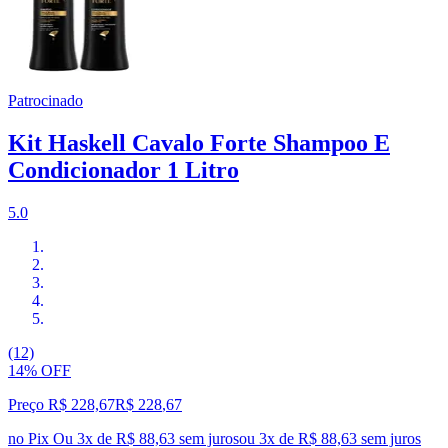
Patrocinado
Kit Haskell Cavalo Forte Shampoo E
Condicionador 1 Litro
5.0
(12)
14% OFF
Preço R$ 228,67
R$
228
,
67
no Pix
Ou 3x de R$ 88,63 sem juros
ou
3
x de
R$ 88,63
sem juros