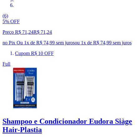
(6)
5% OFF
Preço R$ 71,24
R$
71
,
24
no Pix
Ou 1x de R$ 74,99 sem juros
ou
1
x de
R$ 74,99
sem juros
Cupom R$ 10 OFF
Full
Shampoo e Condicionador Eudora Siàge
Hair-Plastia