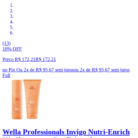
(13)
10% OFF
Preço R$ 172,21
R$
172
,
21
no Pix
Ou 2x de R$ 95,67 sem juros
ou
2
x de
R$ 95,67
sem juros
Full
Wella Professionals Invigo Nutri-Enrich