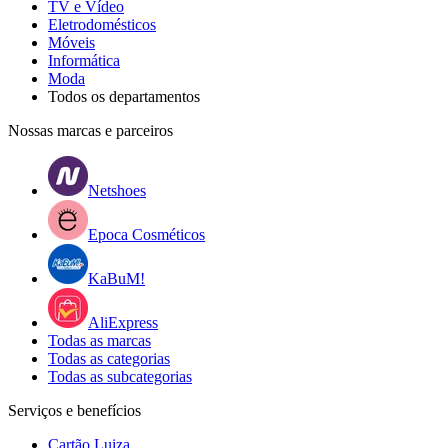
TV e Vídeo
Eletrodomésticos
Móveis
Informática
Moda
Todos os departamentos
Nossas marcas e parceiros
Netshoes
Epoca Cosméticos
KaBuM!
AliExpress
Todas as marcas
Todas as categorias
Todas as subcategorias
Serviços e benefícios
Cartão Luiza