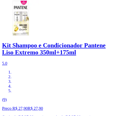
Kit Shampoo e Condicionador Pantene
Liso Extremo 350ml+175ml
5.0
(9)
Preço R$ 27,90
R$
27
,
90