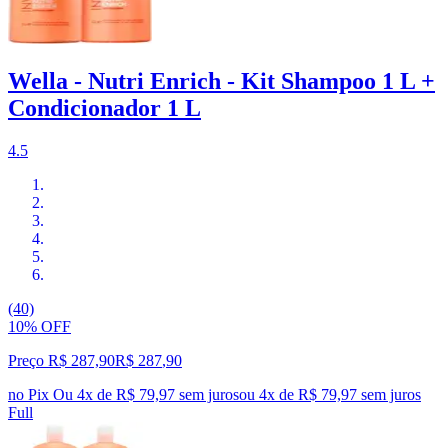
Wella - Nutri Enrich - Kit Shampoo 1 L +
Condicionador 1 L
4.5
(40)
10% OFF
Preço R$ 287,90
R$
287
,
90
no Pix
Ou 4x de R$ 79,97 sem juros
ou
4
x de
R$ 79,97
sem juros
Full