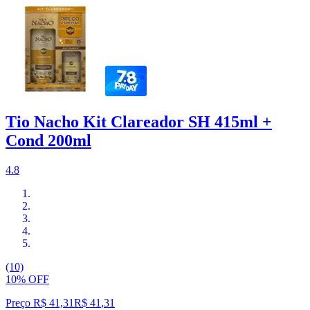
Tio Nacho Kit Clareador SH 415ml +
Cond 200ml
4.8
(10)
10% OFF
Preço R$ 41,31
R$
41
,
31