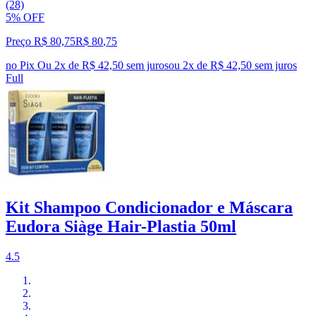
(28)
5% OFF
Preço R$ 80,75
R$
80
,
75
no Pix
Ou 2x de R$ 42,50 sem juros
ou
2
x de
R$ 42,50
sem juros
Full
Kit Shampoo Condicionador e Máscara
Eudora Siàge Hair-Plastia 50ml
4.5