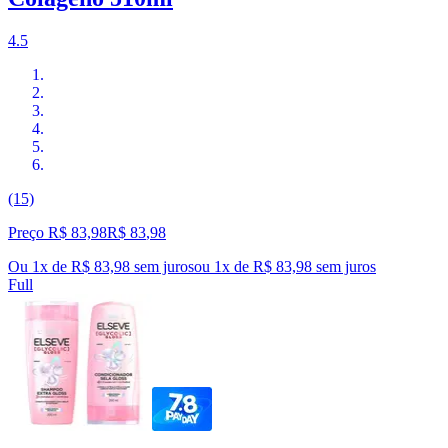
4.5
(15)
Preço R$ 83,98
R$
83
,
98
Ou 1x de R$ 83,98 sem juros
ou
1
x de
R$ 83,98
sem juros
Full