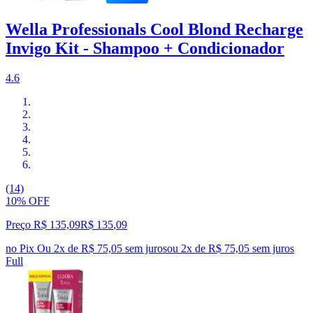
Wella Professionals Cool Blond Recharge
Invigo Kit - Shampoo + Condicionador
4.6
(14)
10% OFF
Preço R$ 135,09
R$
135
,
09
no Pix
Ou 2x de R$ 75,05 sem juros
ou
2
x de
R$ 75,05
sem juros
Full