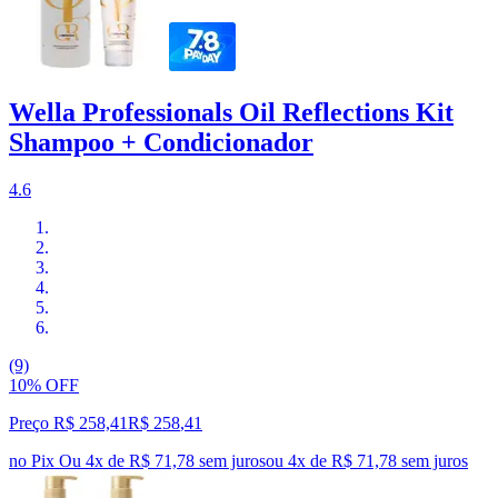
Wella Professionals Oil Reflections Kit
Shampoo + Condicionador
4.6
(9)
10% OFF
Preço R$ 258,41
R$
258
,
41
no Pix
Ou 4x de R$ 71,78 sem juros
ou
4
x de
R$ 71,78
sem juros