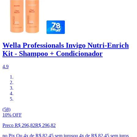
Wella Professionals Invigo Nutri-Enrich
Kit - Shampoo + Condicionador
4.9
(58)
10% OFF
Preço R$ 296,82
R$
296
,
82
no Pix
Ou 4x de R$ 82,45 sem juros
ou
4
x de
R$ 82,45
sem juros