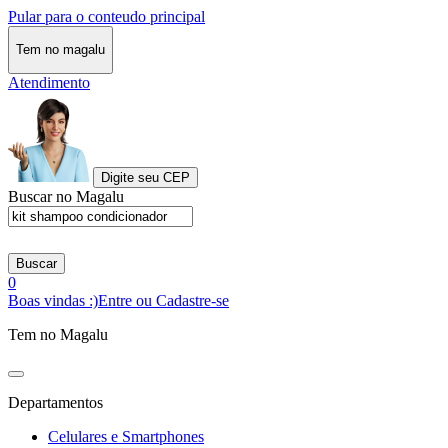
Pular para o conteudo principal
Tem no magalu
Atendimento
Digite seu CEP
Buscar no Magalu
Buscar
0
Boas vindas :)
Entre ou Cadastre-se
Tem no Magalu
Departamentos
Celulares e Smartphones