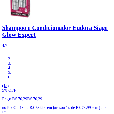
Shampoo e Condicionador Eudora Siàge
Glow Expert
4.7
(18)
5% OFF
Preço R$ 70,29
R$
70
,
29
no Pix
Ou 1x de R$ 73,99 sem juros
ou
1
x de
R$ 73,99
sem juros
Full