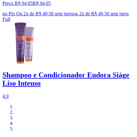
Preço R$ 94,05
R$
94
,
05
no Pix
Ou 2x de R$ 49,50 sem juros
ou
2
x de
R$ 49,50
sem juros
Full
Shampoo e Condicionador Eudora Siàge
Liso Intenso
4.9