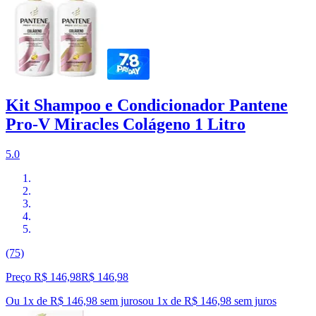
Kit Shampoo e Condicionador Pantene
Pro-V Miracles Colágeno 1 Litro
5.0
(75)
Preço R$ 146,98
R$
146
,
98
Ou 1x de R$ 146,98 sem juros
ou
1
x de
R$ 146,98
sem juros