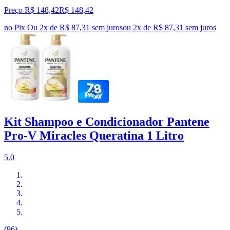
Preço R$ 148,42
R$
148
,
42
no Pix
Ou 2x de R$ 87,31 sem juros
ou
2
x de
R$ 87,31
sem juros
Kit Shampoo e Condicionador Pantene
Pro-V Miracles Queratina 1 Litro
5.0
(96)