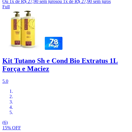
Ou 1x de R$ 27,90 sem juros
ou
1
x de
R$ 27,90
sem juros
Full
Kit Tutano Sh e Cond Bio Extratus 1L
Força e Maciez
5.0
(6)
15% OFF