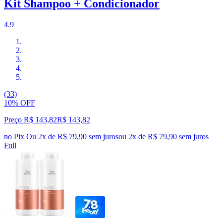
Kit Shampoo + Condicionador
4.9
(33)
10% OFF
Preço R$ 143,82
R$
143
,
82
no Pix
Ou 2x de R$ 79,90 sem juros
ou
2
x de
R$ 79,90
sem juros
Full