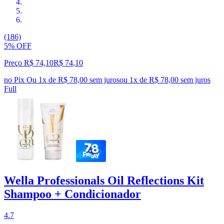
(186)
5% OFF
Preço R$ 74,10
R$
74
,
10
no Pix
Ou 1x de R$ 78,00 sem juros
ou
1
x de
R$ 78,00
sem juros
Full
Wella Professionals Oil Reflections Kit
Shampoo + Condicionador
4.7