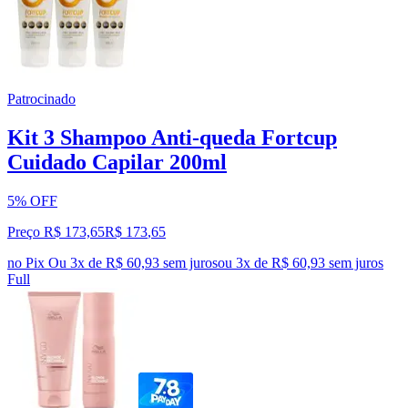
Patrocinado
Kit 3 Shampoo Anti-queda Fortcup
Cuidado Capilar 200ml
5% OFF
Preço R$ 173,65
R$
173
,
65
no Pix
Ou 3x de R$ 60,93 sem juros
ou
3
x de
R$ 60,93
sem juros
Full