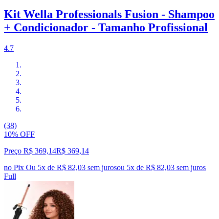
Kit Wella Professionals Fusion - Shampoo
+ Condicionador - Tamanho Profissional
4.7
(38)
10% OFF
Preço R$ 369,14
R$
369
,
14
no Pix
Ou 5x de R$ 82,03 sem juros
ou
5
x de
R$ 82,03
sem juros
Full