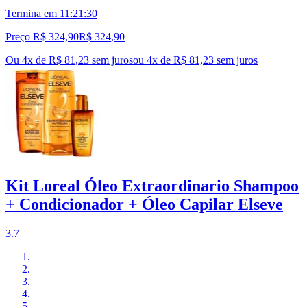
Termina em
11:21:29
Preço R$ 324,90
R$
324
,
90
Ou 4x de R$ 81,23 sem juros
ou
4
x de
R$ 81,23
sem juros
Kit Loreal Óleo Extraordinario Shampoo
+ Condicionador + Óleo Capilar Elseve
3.7