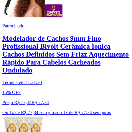
Patrocinado
Modelador de Cachos 9mm Fino
Profissional Bivolt Cerâmica Íonica
Cachos Definidos Sem Frizz Aquecimento
Rápido Para Cabelos Cacheados
Ondulado
Termina em
11:21:29
15% OFF
Preço R$ 77,34
R$
77
,
34
Ou 1x de R$ 77,34 sem juros
ou
1
x de
R$ 77,34
sem juros