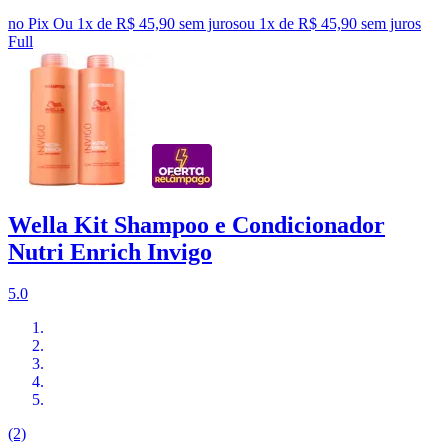
no Pix
Ou 1x de R$ 45,90 sem juros
ou
1
x de
R$ 45,90
sem juros
Full
Wella Kit Shampoo e Condicionador
Nutri Enrich Invigo
5.0
(2)