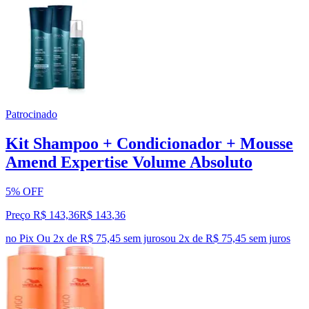
Patrocinado
Kit Shampoo + Condicionador + Mousse
Amend Expertise Volume Absoluto
5% OFF
Preço R$ 143,36
R$
143
,
36
no Pix
Ou 2x de R$ 75,45 sem juros
ou
2
x de
R$ 75,45
sem juros