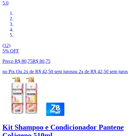
5.0
(12)
5% OFF
Preço R$ 80,75
R$
80
,
75
no Pix
Ou 2x de R$ 42,50 sem juros
ou
2
x de
R$ 42,50
sem juros
Kit Shampoo e Condicionador Pantene
Colágeno 510ml