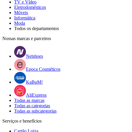
TV e Vídeo
Eletrodomésticos
Móveis
Informática
Moda
Todos os departamentos
Nossas marcas e parceiros
Netshoes
Epoca Cosméticos
KaBuM!
AliExpress
Todas as marcas
Todas as categorias
Todas as subcategorias
Serviços e benefícios
Cartão Luiza