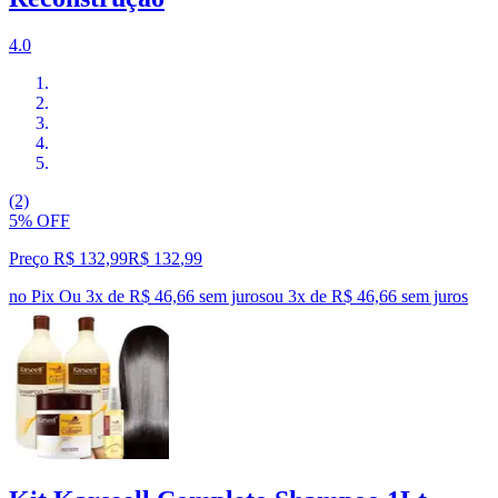
4.0
(2)
5% OFF
Preço R$ 132,99
R$
132
,
99
no Pix
Ou 3x de R$ 46,66 sem juros
ou
3
x de
R$ 46,66
sem juros