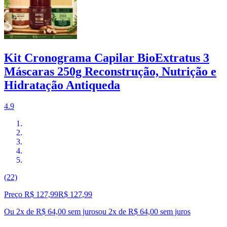
Kit Cronograma Capilar BioExtratus 3
Máscaras 250g Reconstrução, Nutrição e
Hidratação Antiqueda
4.9
(22)
Preço R$ 127,99
R$
127
,
99
Ou 2x de R$ 64,00 sem juros
ou
2
x de
R$ 64,00
sem juros