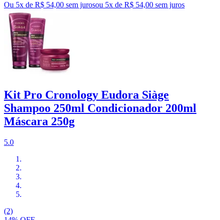
Ou 5x de R$ 54,00 sem juros
ou
5
x de
R$ 54,00
sem juros
Kit Pro Cronology Eudora Siàge
Shampoo 250ml Condicionador 200ml
Máscara 250g
5.0
(2)
14% OFF