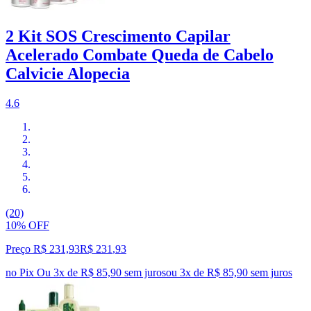
2 Kit SOS Crescimento Capilar
Acelerado Combate Queda de Cabelo
Calvicie Alopecia
4.6
(20)
10% OFF
Preço R$ 231,93
R$
231
,
93
no Pix
Ou 3x de R$ 85,90 sem juros
ou
3
x de
R$ 85,90
sem juros