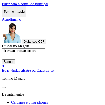
Pular para o conteudo principal
Tem no magalu
Atendimento
Digite seu CEP
Buscar no Magalu
Buscar
0
Boas vindas :)
Entre ou Cadastre-se
Tem no Magalu
Departamentos
Celulares e Smartphones