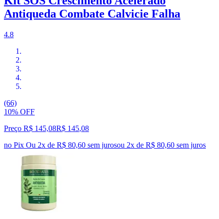
Kit SOS Crescimento Acelerado
Antiqueda Combate Calvicie Falha
4.8
(66)
10% OFF
Preço R$ 145,08
R$
145
,
08
no Pix
Ou 2x de R$ 80,60 sem juros
ou
2
x de
R$ 80,60
sem juros