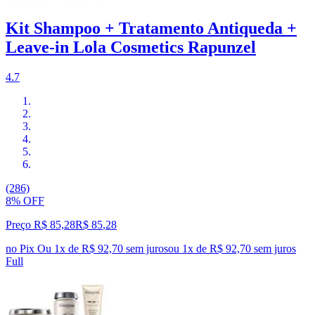
Kit Shampoo + Tratamento Antiqueda +
Leave-in Lola Cosmetics Rapunzel
4.7
(286)
8% OFF
Preço R$ 85,28
R$
85
,
28
no Pix
Ou 1x de R$ 92,70 sem juros
ou
1
x de
R$ 92,70
sem juros
Full