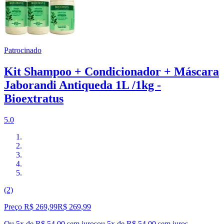
Patrocinado
Kit Shampoo + Condicionador + Máscara
Jaborandi Antiqueda 1L /1kg -
Bioextratus
5.0
(2)
Preço R$ 269,99
R$
269
,
99
Ou 5x de R$ 54,00 sem juros
ou
5
x de
R$ 54,00
sem juros