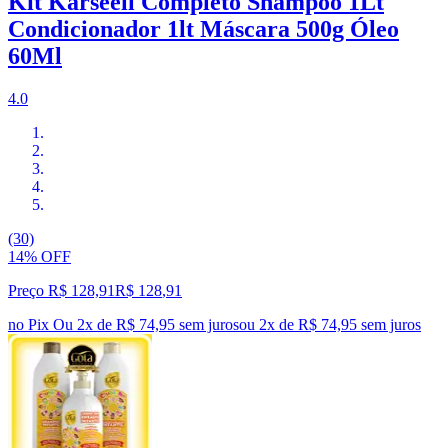
Kit Karseell Completo Shampoo 1Lt
Condicionador 1lt Máscara 500g Óleo
60Ml
4.0
(30)
14% OFF
Preço R$ 128,91
R$
128
,
91
no Pix
Ou 2x de R$ 74,95 sem juros
ou
2
x de
R$ 74,95
sem juros