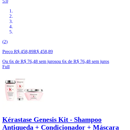
5.0
(2)
Preço R$ 458,89
R$
458
,
89
Ou 6x de R$ 76,48 sem juros
ou
6
x de
R$ 76,48
sem juros
Full
Kérastase Genesis Kit - Shampoo
Antiqueda + Condicionador + Máscara