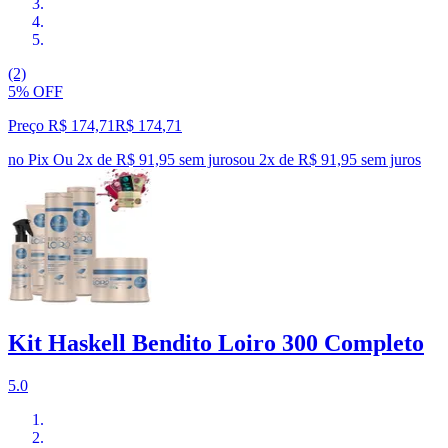
(2)
5% OFF
Preço R$ 174,71
R$
174
,
71
no Pix
Ou 2x de R$ 91,95 sem juros
ou
2
x de
R$ 91,95
sem juros
Kit Haskell Bendito Loiro 300 Completo
5.0