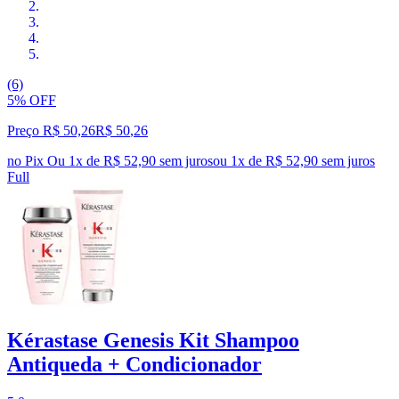
(6)
5% OFF
Preço R$ 50,26
R$
50
,
26
no Pix
Ou 1x de R$ 52,90 sem juros
ou
1
x de
R$ 52,90
sem juros
Full
Kérastase Genesis Kit Shampoo
Antiqueda + Condicionador