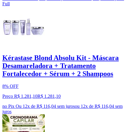
Full
Kérastase Blond Absolu Kit - Máscara
Desamareladora + Tratamento
Fortalecedor + Sérum + 2 Shampoos
8% OFF
Preço R$ 1.281,10
R$
1.281
,
10
no Pix
Ou 12x de R$ 116,04 sem juros
ou
12
x de
R$ 116,04
sem
juros