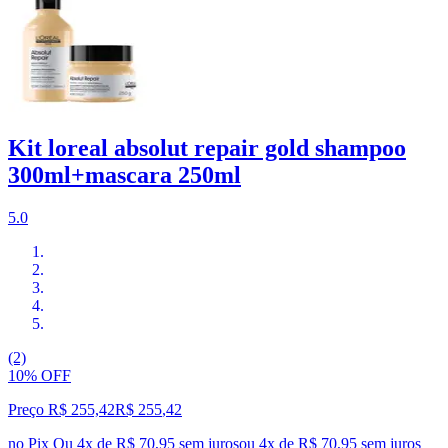
Kit loreal absolut repair gold shampoo
300ml+mascara 250ml
5.0
(2)
10% OFF
Preço R$ 255,42
R$
255
,
42
no Pix
Ou 4x de R$ 70,95 sem juros
ou
4
x de
R$ 70,95
sem juros