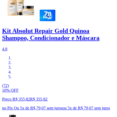
Kit Absolut Repair Gold Quinoa
Shampoo, Condicionador e Máscara
4.8
(72)
10% OFF
Preço R$ 355,82
R$
355
,
82
no Pix
Ou 5x de R$ 79,07 sem juros
ou
5
x de
R$ 79,07
sem juros