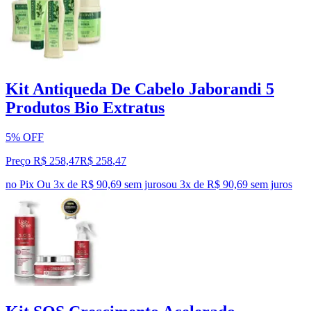
Kit Antiqueda De Cabelo Jaborandi 5
Produtos Bio Extratus
5% OFF
Preço R$ 258,47
R$
258
,
47
no Pix
Ou 3x de R$ 90,69 sem juros
ou
3
x de
R$ 90,69
sem juros