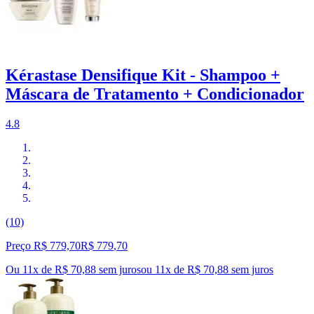
Kérastase Densifique Kit - Shampoo +
Máscara de Tratamento + Condicionador
4.8
(10)
Preço R$ 779,70
R$
779
,
70
Ou 11x de R$ 70,88 sem juros
ou
11
x de
R$ 70,88
sem juros