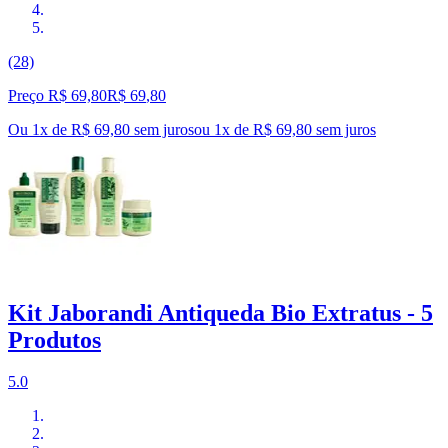
(28)
Preço R$ 69,80
R$
69
,
80
Ou 1x de R$ 69,80 sem juros
ou
1
x de
R$ 69,80
sem juros
Kit Jaborandi Antiqueda Bio Extratus - 5
Produtos
5.0