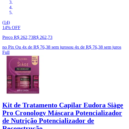
(14)
14% OFF
Preço R$ 262,73
R$
262
,
73
no Pix
Ou 4x de R$ 76,38 sem juros
ou
4
x de
R$ 76,38
sem juros
Full
Kit de Tratamento Capilar Eudora Siàge
Pro Cronology Máscara Potencializador
de Nutrição Potencializador de
Reconstrução