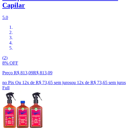
Capilar
5.0
(2)
8% OFF
Preço R$ 813,09
R$
813
,
09
no Pix
Ou 12x de R$ 73,65 sem juros
ou
12
x de
R$ 73,65
sem juros
Full