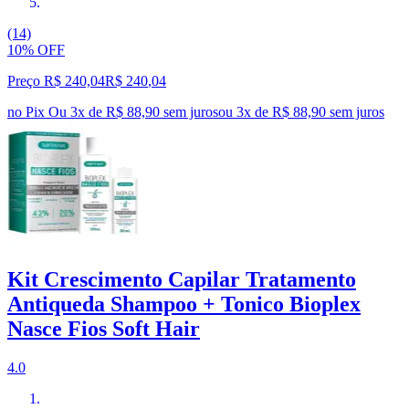
(14)
10% OFF
Preço R$ 240,04
R$
240
,
04
no Pix
Ou 3x de R$ 88,90 sem juros
ou
3
x de
R$ 88,90
sem juros
Kit Crescimento Capilar Tratamento
Antiqueda Shampoo + Tonico Bioplex
Nasce Fios Soft Hair
4.0