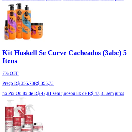
Kit Haskell Se Curve Cacheados (3abc) 5
Itens
7% OFF
Preço R$ 355,73
R$
355
,
73
no Pix
Ou 8x de R$ 47,81 sem juros
ou
8
x de
R$ 47,81
sem juros