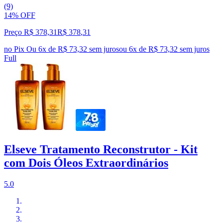
(9)
14% OFF
Preço R$ 378,31
R$
378
,
31
no Pix
Ou 6x de R$ 73,32 sem juros
ou
6
x de
R$ 73,32
sem juros
Full
Elseve Tratamento Reconstrutor - Kit
com Dois Óleos Extraordinários
5.0