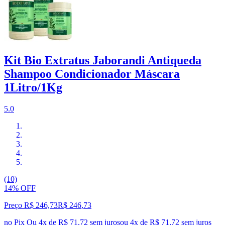
Kit Bio Extratus Jaborandi Antiqueda
Shampoo Condicionador Máscara
1Litro/1Kg
5.0
(10)
14% OFF
Preço R$ 246,73
R$
246
,
73
no Pix
Ou 4x de R$ 71,72 sem juros
ou
4
x de
R$ 71,72
sem juros