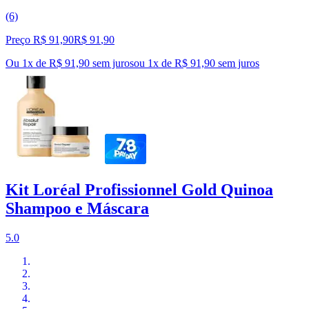
(6)
Preço R$ 91,90
R$
91
,
90
Ou 1x de R$ 91,90 sem juros
ou
1
x de
R$ 91,90
sem juros
Kit Loréal Profissionnel Gold Quinoa
Shampoo e Máscara
5.0