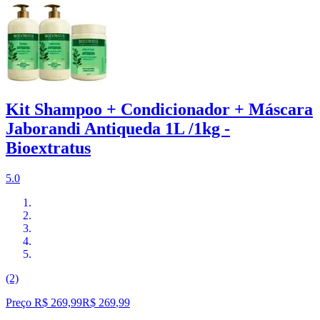
Kit Shampoo + Condicionador + Máscara
Jaborandi Antiqueda 1L /1kg -
Bioextratus
5.0
(2)
Preço R$ 269,99
R$
269
,
99