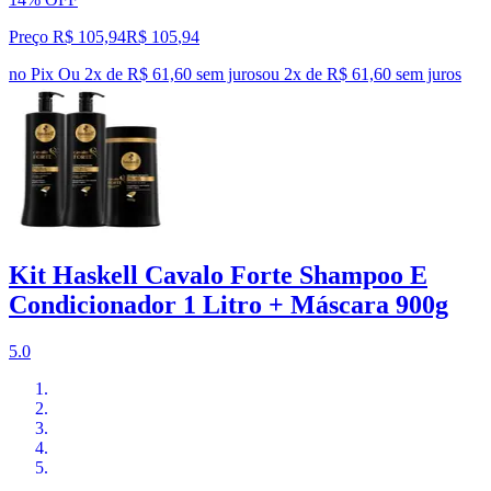
Preço R$ 105,94
R$
105
,
94
no Pix
Ou 2x de R$ 61,60 sem juros
ou
2
x de
R$ 61,60
sem juros
Kit Haskell Cavalo Forte Shampoo E
Condicionador 1 Litro + Máscara 900g
5.0