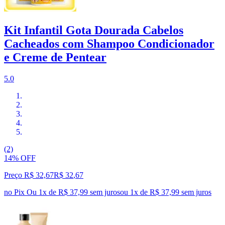
Kit Infantil Gota Dourada Cabelos
Cacheados com Shampoo Condicionador
e Creme de Pentear
5.0
(2)
14% OFF
Preço R$ 32,67
R$
32
,
67
no Pix
Ou 1x de R$ 37,99 sem juros
ou
1
x de
R$ 37,99
sem juros