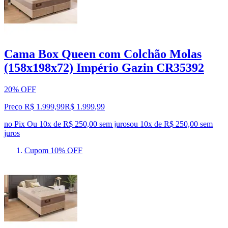
Cama Box Queen com Colchão Molas
(158x198x72) Império Gazin CR35392
20% OFF
Preço R$ 1.999,99
R$
1.999
,
99
no Pix
Ou 10x de R$ 250,00 sem juros
ou
10
x de
R$ 250,00
sem
juros
Cupom 10% OFF