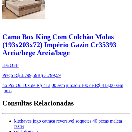
Cama Box King Com Colchão Molas
(193x203x72) Império Gazin Cr35393
Areia/bege Areia/bege
8% OFF
Preço R$ 3.799,59
R$
3.799
,
59
no Pix
Ou 10x de R$ 413,00 sem juros
ou
10
x de
R$ 413,00
sem
juros
Consultas Relacionadas
kitchaves jogo catraca reversivel soquetes 40 pecas maleta
faster
split airwave