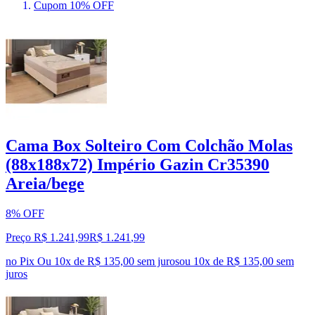
Cupom 10% OFF
Cama Box Solteiro Com Colchão Molas
(88x188x72) Império Gazin Cr35390
Areia/bege
8% OFF
Preço R$ 1.241,99
R$
1.241
,
99
no Pix
Ou 10x de R$ 135,00 sem juros
ou
10
x de
R$ 135,00
sem
juros