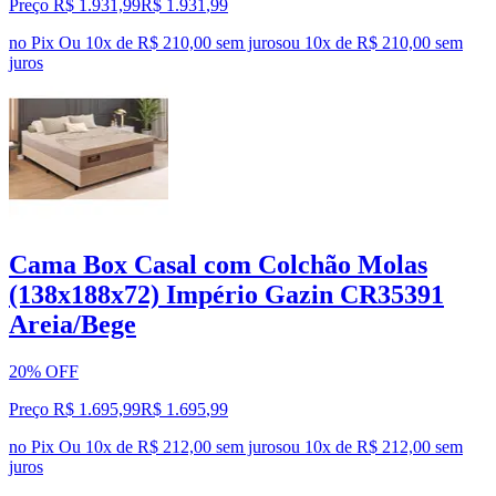
Preço R$ 1.931,99
R$
1.931
,
99
no Pix
Ou 10x de R$ 210,00 sem juros
ou
10
x de
R$ 210,00
sem
juros
Cama Box Casal com Colchão Molas
(138x188x72) Império Gazin CR35391
Areia/Bege
20% OFF
Preço R$ 1.695,99
R$
1.695
,
99
no Pix
Ou 10x de R$ 212,00 sem juros
ou
10
x de
R$ 212,00
sem
juros