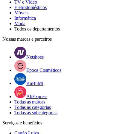
TV e Vídeo
Eletrodomésticos
Móveis
Informática
Moda
Todos os departamentos
Nossas marcas e parceiros
Netshoes
Epoca Cosméticos
KaBuM!
AliExpress
Todas as marcas
Todas as categorias
Todas as subcategorias
Serviços e benefícios
Cartão Luiza