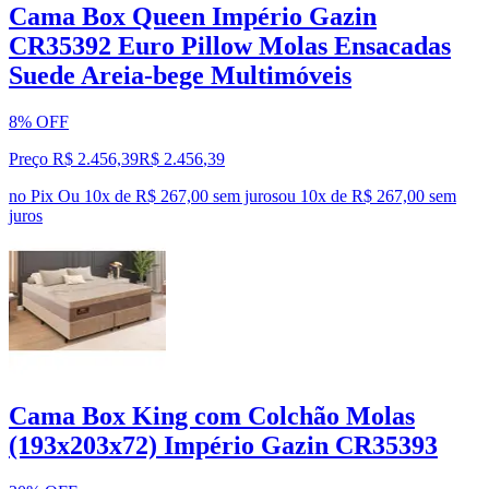
Cama Box Queen Império Gazin
CR35392 Euro Pillow Molas Ensacadas
Suede Areia-bege Multimóveis
8% OFF
Preço R$ 2.456,39
R$
2.456
,
39
no Pix
Ou 10x de R$ 267,00 sem juros
ou
10
x de
R$ 267,00
sem
juros
Cama Box King com Colchão Molas
(193x203x72) Império Gazin CR35393