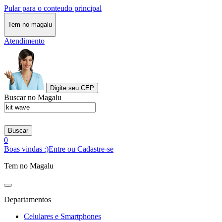
Pular para o conteudo principal
Tem no magalu
Atendimento
Digite seu CEP
Buscar no Magalu
Buscar
0
Boas vindas :)
Entre ou Cadastre-se
Tem no Magalu
Departamentos
Celulares e Smartphones