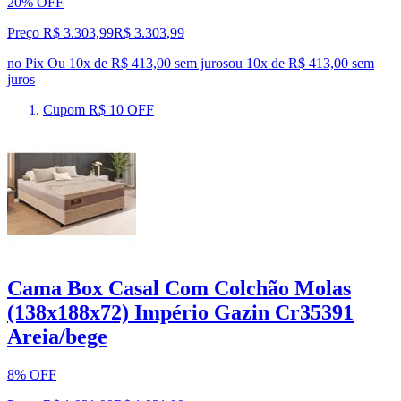
20% OFF
Preço R$ 3.303,99
R$
3.303
,
99
no Pix
Ou 10x de R$ 413,00 sem juros
ou
10
x de
R$ 413,00
sem
juros
Cupom R$ 10 OFF
Cama Box Casal Com Colchão Molas
(138x188x72) Império Gazin Cr35391
Areia/bege
8% OFF