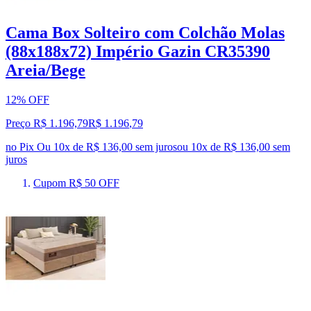
Cama Box Solteiro com Colchão Molas
(88x188x72) Império Gazin CR35390
Areia/Bege
12% OFF
Preço R$ 1.196,79
R$
1.196
,
79
no Pix
Ou 10x de R$ 136,00 sem juros
ou
10
x de
R$ 136,00
sem
juros
Cupom R$ 50 OFF