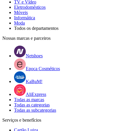
TV e Vídeo
Eletrodomésticos
Móveis
Informática
Moda
Todos os departamentos
Nossas marcas e parceiros
Netshoes
Epoca Cosméticos
KaBuM!
AliExpress
Todas as marcas
Todas as categorias
Todas as subcategorias
Serviços e benefícios
Cartão Luiza