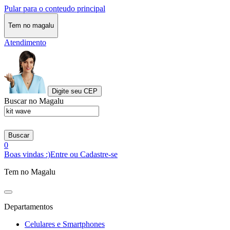
Pular para o conteudo principal
Tem no magalu
Atendimento
Digite seu CEP
Buscar no Magalu
Buscar
0
Boas vindas :)
Entre ou Cadastre-se
Tem no Magalu
Departamentos
Celulares e Smartphones