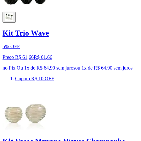
Kit Trio Wave
5% OFF
Preço R$ 61,66
R$
61
,
66
no Pix
Ou 1x de R$ 64,90 sem juros
ou
1
x de
R$ 64,90
sem juros
Cupom R$ 10 OFF