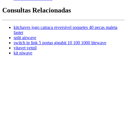
Consultas Relacionadas
kitchaves jogo catraca reversivel soquetes 40 pecas maleta
faster
split airwave
switch tp link 5 portas gigabit 10 100 1000 litewave
vitavet vetnil
kit niwave