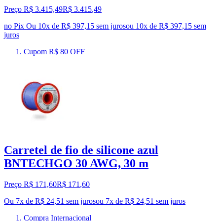
Preço R$ 3.415,49
R$
3.415
,
49
no Pix
Ou 10x de R$ 397,15 sem juros
ou
10
x de
R$ 397,15
sem
juros
Cupom R$ 80 OFF
Carretel de fio de silicone azul
BNTECHGO 30 AWG, 30 m
Preço R$ 171,60
R$
171
,
60
Ou 7x de R$ 24,51 sem juros
ou
7
x de
R$ 24,51
sem juros
Compra Internacional