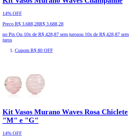
Kit Vasos Murano Waves Champanhe
14% OFF
Preço R$ 3.688,28
R$
3.688
,
28
no Pix
Ou 10x de R$ 428,87 sem juros
ou
10
x de
R$ 428,87
sem
juros
Cupom R$ 80 OFF
Kit Vasos Murano Waves Rosa Chiclete
"M" e "G"
14% OFF