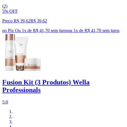
(2)
5% OFF
Preço R$ 39,62
R$
39
,
62
no Pix
Ou 1x de R$ 41,70 sem juros
ou
1
x de
R$ 41,70
sem juros
Fusion Kit (3 Produtos) Wella
Professionals
5.0