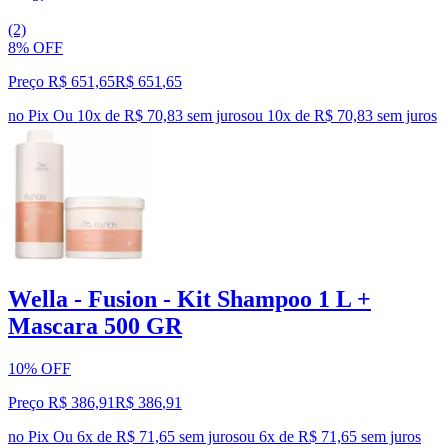
(2)
8% OFF
Preço R$ 651,65
R$
651
,
65
no Pix
Ou 10x de R$ 70,83 sem juros
ou
10
x de
R$ 70,83
sem juros
Wella - Fusion - Kit Shampoo 1 L +
Mascara 500 GR
10% OFF
Preço R$ 386,91
R$
386
,
91
no Pix
Ou 6x de R$ 71,65 sem juros
ou
6
x de
R$ 71,65
sem juros