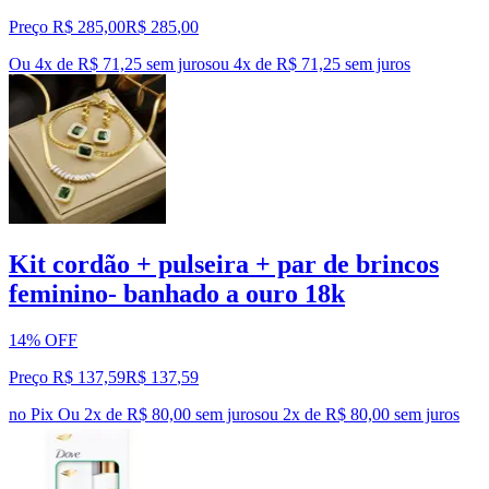
Preço R$ 285,00
R$
285
,
00
Ou 4x de R$ 71,25 sem juros
ou
4
x de
R$ 71,25
sem juros
Kit cordão + pulseira + par de brincos
feminino- banhado a ouro 18k
14% OFF
Preço R$ 137,59
R$
137
,
59
no Pix
Ou 2x de R$ 80,00 sem juros
ou
2
x de
R$ 80,00
sem juros