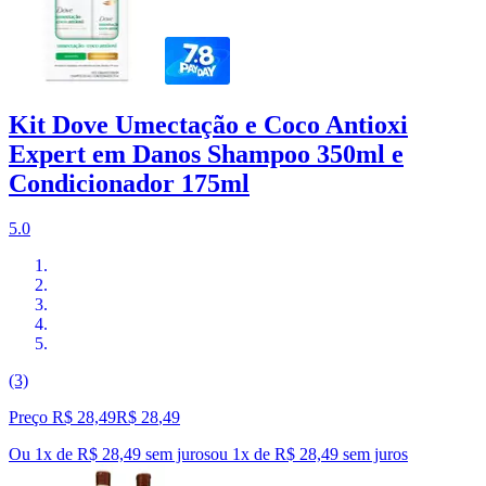
Kit Dove Umectação e Coco Antioxi
Expert em Danos Shampoo 350ml e
Condicionador 175ml
5.0
(3)
Preço R$ 28,49
R$
28
,
49
Ou 1x de R$ 28,49 sem juros
ou
1
x de
R$ 28,49
sem juros