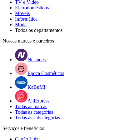
TV e Vídeo
Eletrodomésticos
Móveis
Informática
Moda
Todos os departamentos
Nossas marcas e parceiros
Netshoes
Epoca Cosméticos
KaBuM!
AliExpress
Todas as marcas
Todas as categorias
Todas as subcategorias
Serviços e benefícios
Cartão Luiza