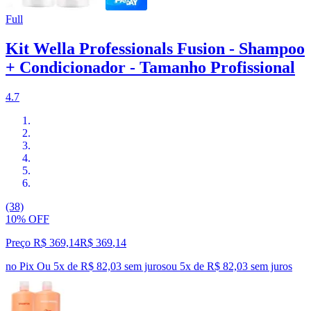
Full
Kit Wella Professionals Fusion - Shampoo
+ Condicionador - Tamanho Profissional
4.7
(38)
10% OFF
Preço R$ 369,14
R$
369
,
14
no Pix
Ou 5x de R$ 82,03 sem juros
ou
5
x de
R$ 82,03
sem juros