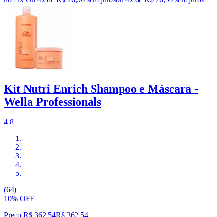
Kit Nutri Enrich Shampoo e Máscara -
Wella Professionals
4.8
(64)
10% OFF
Preço R$ 362,54
R$
362
,
54