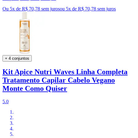
Ou 5x de R$ 70,78 sem juros
ou
5
x de
R$ 70,78
sem juros
+ 4 conjuntos
Kit Apice Nutri Waves Linha Completa
Tratamento Capilar Cabelo Vegano
Monte Como Quiser
5.0