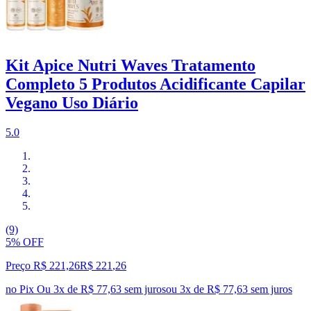
Kit Apice Nutri Waves Tratamento
Completo 5 Produtos Acidificante Capilar
Vegano Uso Diário
5.0
(9)
5% OFF
Preço R$ 221,26
R$
221
,
26
no Pix
Ou 3x de R$ 77,63 sem juros
ou
3
x de
R$ 77,63
sem juros