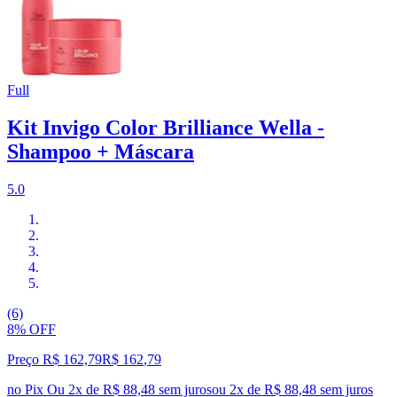
Full
Kit Invigo Color Brilliance Wella -
Shampoo + Máscara
5.0
(6)
8% OFF
Preço R$ 162,79
R$
162
,
79
no Pix
Ou 2x de R$ 88,48 sem juros
ou
2
x de
R$ 88,48
sem juros