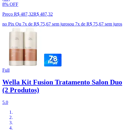
8% OFF
Preço R$ 487,32
R$
487
,
32
no Pix
Ou 7x de R$ 75,67 sem juros
ou
7
x de
R$ 75,67
sem juros
Full
Wella Kit Fusion Tratamento Salon Duo
(2 Produtos)
5.0