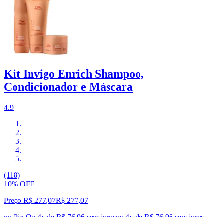
Kit Invigo Enrich Shampoo,
Condicionador e Máscara
4.9
(118)
10% OFF
Preço R$ 277,07
R$
277
,
07
no Pix
Ou 4x de R$ 76,96 sem juros
ou
4
x de
R$ 76,96
sem juros