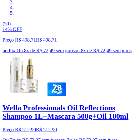
(50)
14% OFF
Preço R$ 498,71
R$
498
,
71
no Pix
Ou 8x de R$ 72,49 sem juros
ou
8
x de
R$ 72,49
sem juros
Wella Professionals Oil Reflections
Shampoo 1L+Mascara 500g+Oil 100ml
Preço R$ 512,90
R$
512
,
90