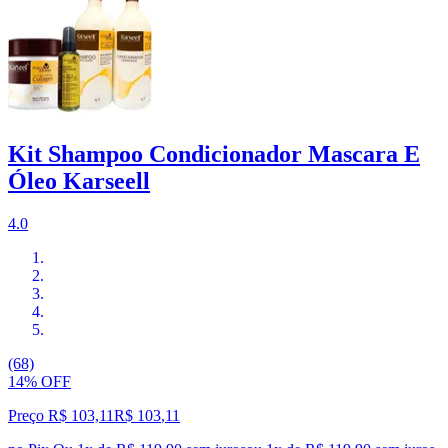
Kit Shampoo Condicionador Mascara E
Óleo Karseell
4.0
(68)
14% OFF
Preço R$ 103,11
R$
103
,
11