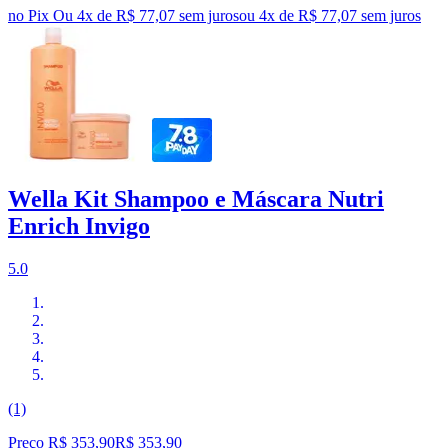
no Pix
Ou 4x de R$ 77,07 sem juros
ou
4
x de
R$ 77,07
sem juros
Wella Kit Shampoo e Máscara Nutri
Enrich Invigo
5.0
(1)
Preço R$ 353,90
R$
353
,
90