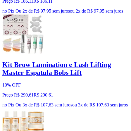
Preço R$ 186,11
R$
186
,
11
no Pix
Ou 2x de R$ 97,95 sem juros
ou
2
x de
R$ 97,95
sem juros
Kit Brow Lamination e Lash Lifting
Master Espatula Bobs Lift
10% OFF
Preço R$ 290,61
R$
290
,
61
no Pix
Ou 3x de R$ 107,63 sem juros
ou
3
x de
R$ 107,63
sem juros