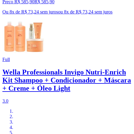
Preço R$ 585,90
R$
585
,
90
Ou 8x de R$ 73,24 sem juros
ou
8
x de
R$ 73,24
sem juros
Full
Wella Professionals Invigo Nutri-Enrich
Kit Shampoo + Condicionador + Máscara
+ Creme + Óleo Light
3.0