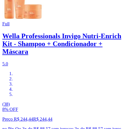
Full
Wella Professionals Invigo Nutri-Enrich
Kit - Shampoo + Condicionador +
Máscara
5.0
(38)
8% OFF
Preço R$ 244,44
R$
244
,
44
no Pix
Ou 3x de R$ 88,57 sem juros
ou
3
x de
R$ 88,57
sem juros