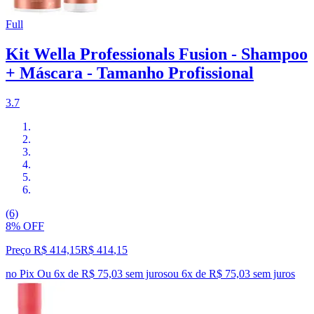
Full
Kit Wella Professionals Fusion - Shampoo
+ Máscara - Tamanho Profissional
3.7
(6)
8% OFF
Preço R$ 414,15
R$
414
,
15
no Pix
Ou 6x de R$ 75,03 sem juros
ou
6
x de
R$ 75,03
sem juros