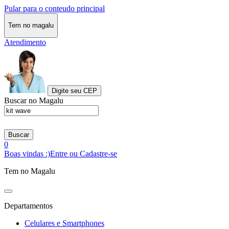
Pular para o conteudo principal
Tem no magalu
Atendimento
Digite seu CEP
Buscar no Magalu
Buscar
0
Boas vindas :)
Entre ou Cadastre-se
Tem no Magalu
Departamentos
Celulares e Smartphones