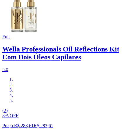
Full
Wella Professionals Oil Reflections Kit
Com Dois Óleos Capilares
5.0
(2)
8% OFF
Preço R$ 283,61
R$
283
,
61