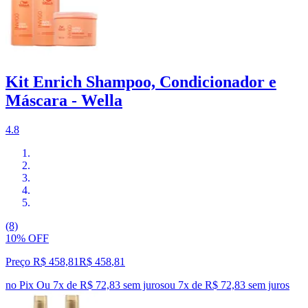
Kit Enrich Shampoo, Condicionador e
Máscara - Wella
4.8
(8)
10% OFF
Preço R$ 458,81
R$
458
,
81
no Pix
Ou 7x de R$ 72,83 sem juros
ou
7
x de
R$ 72,83
sem juros