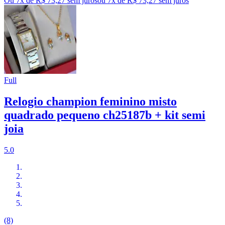
Ou 7x de R$ 73,27 sem juros
ou
7
x de
R$ 73,27
sem juros
Full
Relogio champion feminino misto
quadrado pequeno ch25187b + kit semi
joia
5.0
(8)