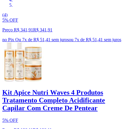
(4)
5% OFF
Preço R$ 341,91
R$
341
,
91
no Pix
Ou 7x de R$ 51,41 sem juros
ou
7
x de
R$ 51,41
sem juros
Kit Apice Nutri Waves 4 Produtos
Tratamento Completo Acidificante
Capilar Com Creme De Pentear
5% OFF