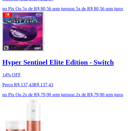
no Pix
Ou 5x de R$ 80,56 sem juros
ou
5
x de
R$ 80,56
sem juros
Hyper Sentinel Elite Edition - Switch
14% OFF
Preço R$ 137,43
R$
137
,
43
no Pix
Ou 2x de R$ 79,90 sem juros
ou
2
x de
R$ 79,90
sem juros