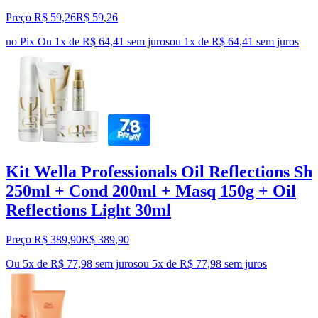
Preço R$ 59,26
R$
59
,
26
no Pix
Ou 1x de R$ 64,41 sem juros
ou
1
x de
R$ 64,41
sem juros
Kit Wella Professionals Oil Reflections Sh
250ml + Cond 200ml + Masq 150g + Oil
Reflections Light 30ml
Preço R$ 389,90
R$
389
,
90
Ou 5x de R$ 77,98 sem juros
ou
5
x de
R$ 77,98
sem juros