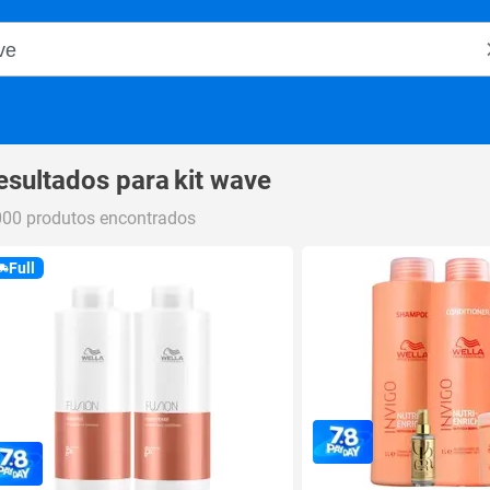
o Magalu
esultados para
kit wave
000 produtos encontrados
Full