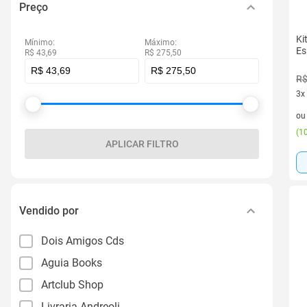
Preço
Ki
Mínimo:
Máximo:
Es
R$ 43,69
R$ 275,50
R$
3x
3 v
o
(
10
APLICAR FILTRO
Vendido por
Dois Amigos Cds
Aguia Books
Artclub Shop
Livraria Andreoli