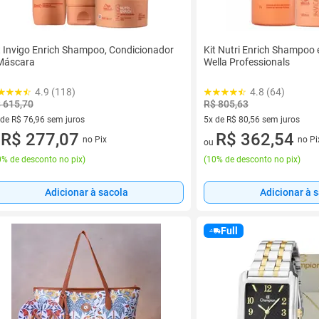
t Invigo Enrich Shampoo, Condicionador
Kit Nutri Enrich Shampoo 
Máscara
Wella Professionals
4.9 (118)
4.8 (64)
 615,70
R$ 805,63
 de R$ 76,96 sem juros
5x de R$ 80,56 sem juros
ez de R$ 76,96 sem juros
R$ 277,07
5 vez de R$ 80,56 sem juros
R$ 362,54
no Pix
no Pi
u
ou
% de desconto no pix
)
(
10% de desconto no pix
)
Adicionar à sacola
Adicionar à 
Full