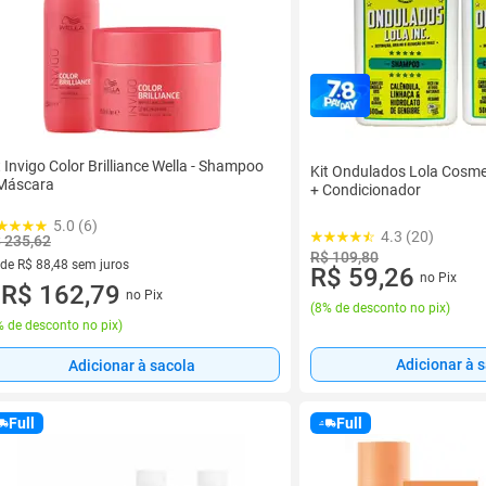
t Invigo Color Brilliance Wella - Shampoo
Kit Ondulados Lola Cosme
Máscara
+ Condicionador
5.0 (6)
4.3 (20)
 235,62
R$ 109,80
 de R$ 88,48 sem juros
R$ 59,26
no Pix
ez de R$ 88,48 sem juros
R$ 162,79
no Pix
u
(
8% de desconto no pix
)
 de desconto no pix
)
Adicionar à 
Adicionar à sacola
Full
Full