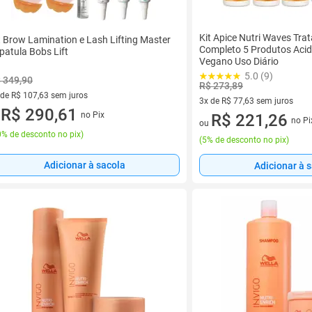
Kit Apice Nutri Waves Tr
t Brow Lamination e Lash Lifting Master
Completo 5 Produtos Acidi
patula Bobs Lift
Vegano Uso Diário
5.0 (9)
 349,90
R$ 273,89
 de R$ 107,63 sem juros
3x de R$ 77,63 sem juros
ez de R$ 107,63 sem juros
R$ 290,61
no Pix
3 vez de R$ 77,63 sem juros
R$ 221,26
u
no Pi
ou
% de desconto no pix
)
(
5% de desconto no pix
)
Adicionar à sacola
Adicionar à 