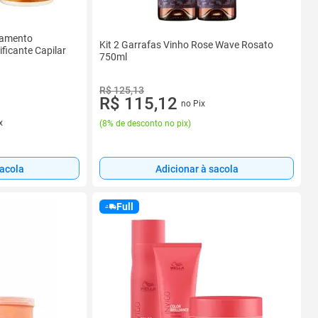
atamento
Kit 2 Garrafas Vinho Rose Wave Rosato
ficante Capilar
750ml
R$ 125,13
R$ 115,12
no Pix
x
(
8% de desconto no pix
)
sacola
Adicionar à sacola
Full