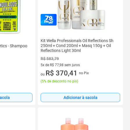
Kit Wella Professionals Oil Reflections Sh
250ml + Cond 200ml + Masq 150g + Oil
tics - Shampoo
Reflections Light 30ml
R$ 583,79
5x de R$ 77,98 sem juros
5 vez de R$ 77,98 sem juros
R$ 370,41
no Pix
ou
(
5% de desconto no pix
)
sacola
Adicionar à sacola