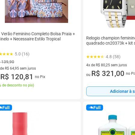
t Verão Feminino Completo Bolsa Praia +
Relogio champion feminin
inelo + Necessaire Estilo Tropical
quadrado cn20373k + kit s
5.0 (16)
4.8 (58)
 139,90
4x de R$ 80,25 sem juros
 de R$ 64,95 sem juros
4 vez de R$ 80,25 sem juros
R$ 321,00
no Pi
ou
ez de R$ 64,95 sem juros
R$ 120,81
no Pix
u
 de desconto no pix
)
Adicionar à 
Full
Full