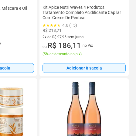
Kit Apice Nutri Waves 4 Produtos
 Máscara e Oil
Tratamento Completo Acidificante Capilar
Com Creme De Pentear
4.6 (15)
R$ 218,71
2x de R$ 97,95 sem juros
x
2 vez de R$ 97,95 sem juros
R$ 186,11
no Pix
ou
(
5% de desconto no pix
)
sacola
Adicionar à sacola