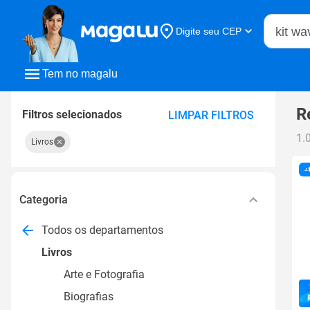
Buscar n
Digite seu CEP
Buscar
Tem no magalu
R
Filtros selecionados
LIMPAR FILTROS
1.
Livros
Categoria
Todos os departamentos
Livros
Arte e Fotografia
Biografias