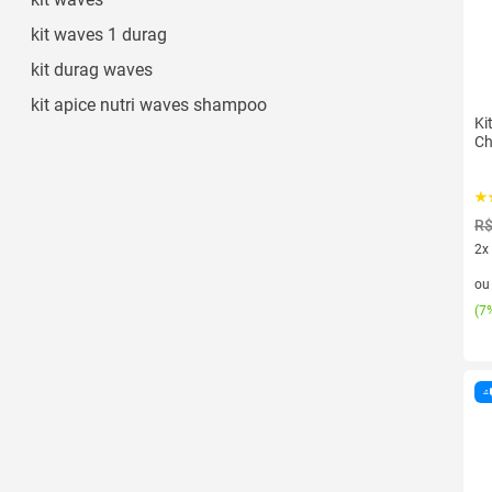
kit waves 1 durag
kit durag waves
kit apice nutri waves shampoo
Ki
Ch
R$
2x
2 v
o
(
7%