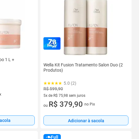
oo 1 L +
Wella Kit Fusion Tratamento Salon Duo (2
Produtos)
5.0 (2)
R$ 599,90
x
5x de R$ 75,98 sem juros
5 vez de R$ 75,98 sem juros
R$ 379,90
no Pix
ou
sacola
Adicionar à sacola
Full