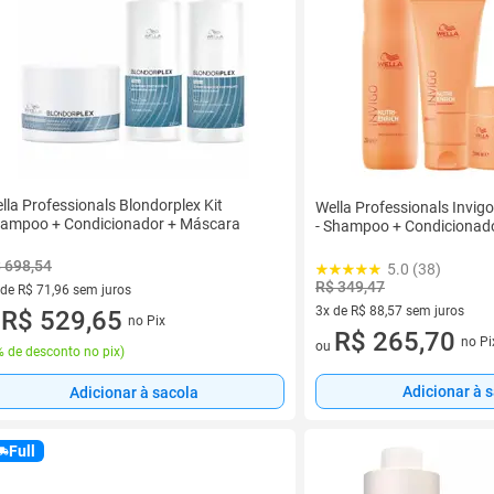
lla Professionals Blondorplex Kit
Wella Professionals Invigo
ampoo + Condicionador + Máscara
- Shampoo + Condicionad
 698,54
5.0 (38)
R$ 349,47
 de R$ 71,96 sem juros
3x de R$ 88,57 sem juros
ez de R$ 71,96 sem juros
R$ 529,65
no Pix
u
3 vez de R$ 88,57 sem juros
R$ 265,70
no Pi
ou
 de desconto no pix
)
Adicionar à 
Adicionar à sacola
Full