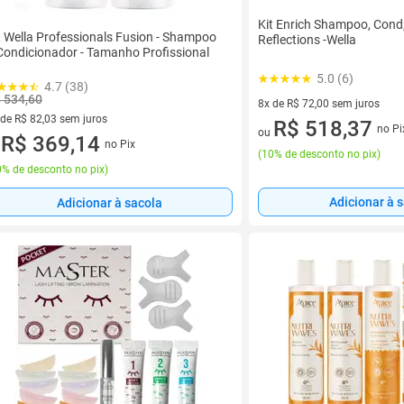
Kit Enrich Shampoo, Cond,
t Wella Professionals Fusion - Shampoo
Reflections -Wella
Condicionador - Tamanho Profissional
5.0 (6)
4.7 (38)
 534,60
8x de R$ 72,00 sem juros
 de R$ 82,03 sem juros
8 vez de R$ 72,00 sem juros
R$ 518,37
no Pi
ou
ez de R$ 82,03 sem juros
R$ 369,14
no Pix
u
(
10% de desconto no pix
)
% de desconto no pix
)
Adicionar à 
Adicionar à sacola