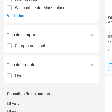
Webcontinental Marketplace
Ver todos
Ki
e 
Tipo de compra
R$
4x
Compra nacional
4 v
o
(
10
Tipo de produto
Livro
Consultas Relacionadas
kit wave
kit waves