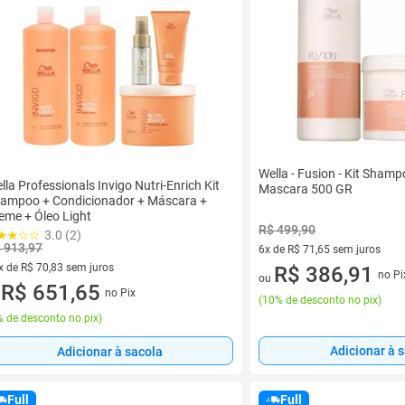
Wella - Fusion - Kit Shamp
lla Professionals Invigo Nutri-Enrich Kit
Mascara 500 GR
ampoo + Condicionador + Máscara +
eme + Óleo Light
R$ 499,90
3.0 (2)
 913,97
6x de R$ 71,65 sem juros
x de R$ 70,83 sem juros
6 vez de R$ 71,65 sem juros
R$ 386,91
no Pi
ou
vez de R$ 70,83 sem juros
R$ 651,65
no Pix
u
(
10% de desconto no pix
)
 de desconto no pix
)
Adicionar à 
Adicionar à sacola
Full
Full