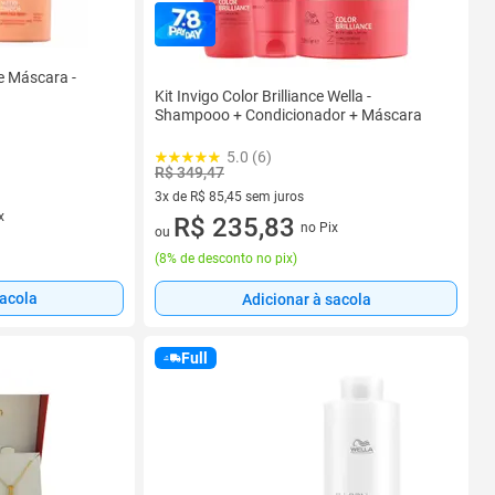
e Máscara -
Kit Invigo Color Brilliance Wella -
Shampooo + Condicionador + Máscara
5.0 (6)
R$ 349,47
3x de R$ 85,45 sem juros
x
3 vez de R$ 85,45 sem juros
R$ 235,83
no Pix
ou
(
8% de desconto no pix
)
sacola
Adicionar à sacola
Full