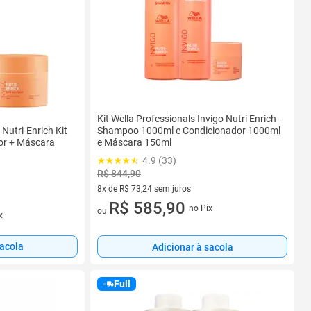
Kit Wella Professionals Invigo Nutri Enrich -
 Nutri-Enrich Kit
Shampoo 1000ml e Condicionador 1000ml
or + Máscara
e Máscara 150ml
4.9 (33)
R$ 844,90
8x de R$ 73,24 sem juros
8 vez de R$ 73,24 sem juros
R$ 585,90
no Pix
ou
x
sacola
Adicionar à sacola
Full