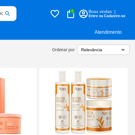
0
Boas vindas :)
Entre ou Cadastre-se
Atendimento
Ordenar por