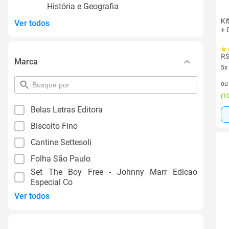
História e Geografia
Ki
Ver todos
+ 
R$
Marca
5x
5 v
pesquisar
o
por
(
10
filtro
Belas Letras Editora
Biscoito Fino
Cantine Settesoli
Folha São Paulo
Set The Boy Free - Johnny Marr Edicao
Especial Co
Ver todos