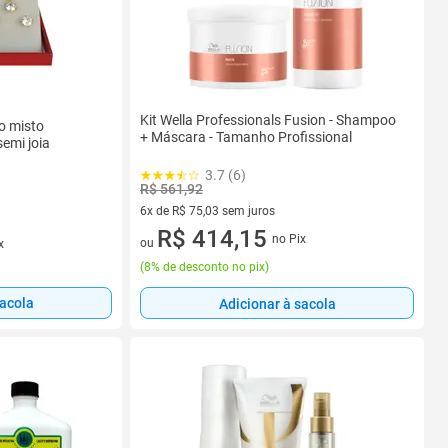
Kit Wella Professionals Fusion - Shampoo
o misto
+ Máscara - Tamanho Profissional
emi joia
3.7 (6)
R$ 561,92
6x de R$ 75,03 sem juros
6 vez de R$ 75,03 sem juros
R$ 414,15
no Pix
ou
x
(
8% de desconto no pix
)
sacola
Adicionar à sacola