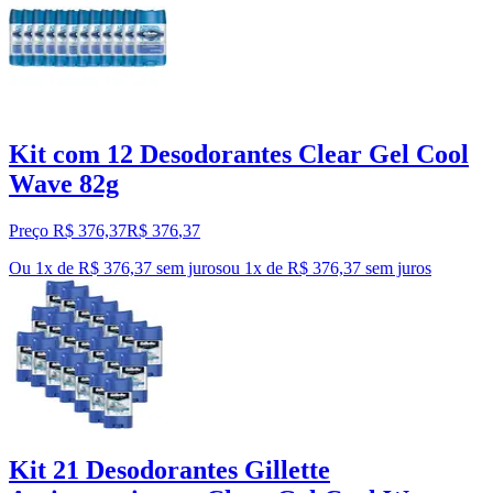
Kit com 12 Desodorantes Clear Gel Cool
Wave 82g
Preço R$ 376,37
R$
376
,
37
Ou 1x de R$ 376,37 sem juros
ou
1
x de
R$ 376,37
sem juros
Kit 21 Desodorantes Gillette