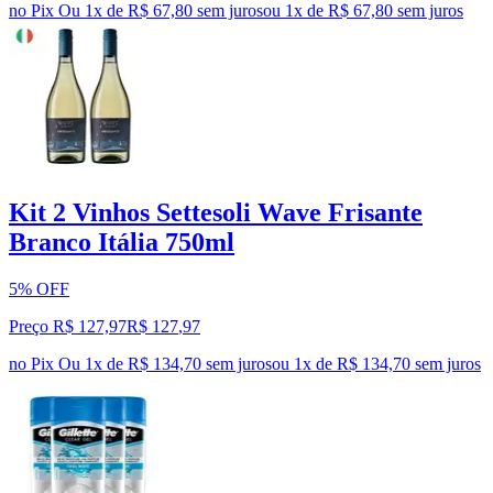
no Pix
Ou 1x de R$ 67,80 sem juros
ou
1
x de
R$ 67,80
sem juros
Kit 2 Vinhos Settesoli Wave Frisante
Branco Itália 750ml
5% OFF
Preço R$ 127,97
R$
127
,
97
no Pix
Ou 1x de R$ 134,70 sem juros
ou
1
x de
R$ 134,70
sem juros