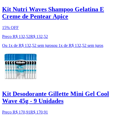
Kit Nutri Waves Shampoo Gelatina E
Creme de Pentear Apice
15% OFF
Preço R$ 132,52
R$
132
,
52
Ou 1x de R$ 132,52 sem juros
ou
1
x de
R$ 132,52
sem juros
Kit Desodorante Gillette Mini Gel Cool
Wave 45g - 9 Unidades
Preço R$ 170,91
R$
170
,
91