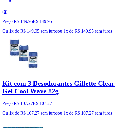
(6)
Preço R$ 149,95
R$
149
,
95
Ou 1x de R$ 149,95 sem juros
ou
1
x de
R$ 149,95
sem juros
Kit com 3 Desodorantes Gillette Clear
Gel Cool Wave 82g
Preço R$ 107,27
R$
107
,
27
Ou 1x de R$ 107,27 sem juros
ou
1
x de
R$ 107,27
sem juros