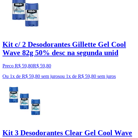
Kit c/ 2 Desodorantes Gillette Gel Cool
Wave 82g 50% desc na segunda unid
Preço R$ 59,80
R$
59
,
80
Ou 1x de R$ 59,80 sem juros
ou
1
x de
R$ 59,80
sem juros
Kit 3 Desodorantes Clear Gel Cool Wave