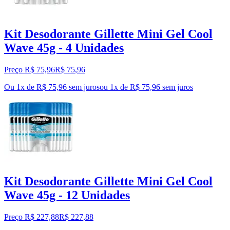
Kit Desodorante Gillette Mini Gel Cool
Wave 45g - 4 Unidades
Preço R$ 75,96
R$
75
,
96
Ou 1x de R$ 75,96 sem juros
ou
1
x de
R$ 75,96
sem juros
Kit Desodorante Gillette Mini Gel Cool
Wave 45g - 12 Unidades
Preço R$ 227,88
R$
227
,
88