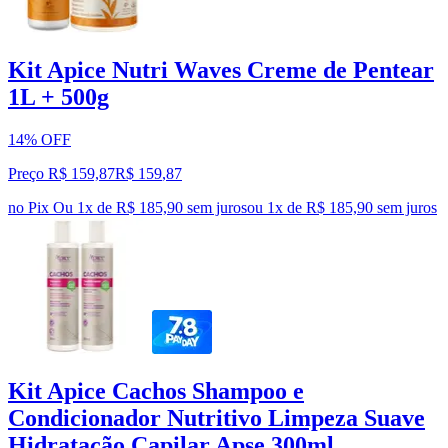
Kit Apice Nutri Waves Creme de Pentear
1L + 500g
14% OFF
Preço R$ 159,87
R$
159
,
87
no Pix
Ou 1x de R$ 185,90 sem juros
ou
1
x de
R$ 185,90
sem juros
Kit Apice Cachos Shampoo e
Condicionador Nutritivo Limpeza Suave
Hidratação Capilar Apse 300ml