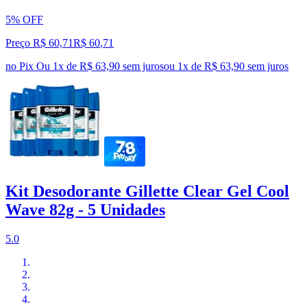
5% OFF
Preço R$ 60,71
R$
60
,
71
no Pix
Ou 1x de R$ 63,90 sem juros
ou
1
x de
R$ 63,90
sem juros
Kit Desodorante Gillette Clear Gel Cool
Wave 82g - 5 Unidades
5.0