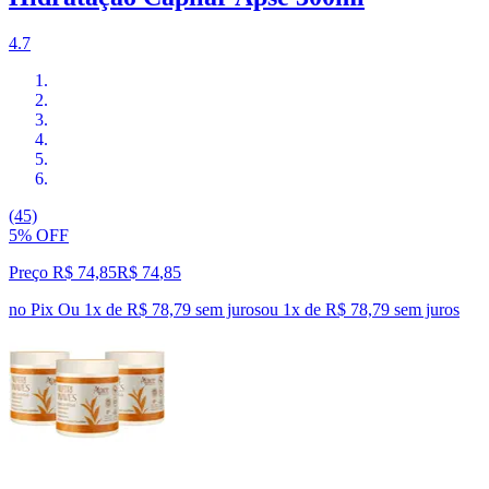
4.7
(45)
5% OFF
Preço R$ 74,85
R$
74
,
85
no Pix
Ou 1x de R$ 78,79 sem juros
ou
1
x de
R$ 78,79
sem juros