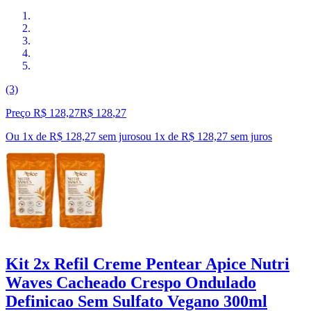
(3)
Preço R$ 128,27
R$
128
,
27
Ou 1x de R$ 128,27 sem juros
ou
1
x de
R$ 128,27
sem juros
Kit 2x Refil Creme Pentear Apice Nutri
Waves Cacheado Crespo Ondulado
Definicao Sem Sulfato Vegano 300ml