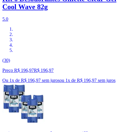
Cool Wave 82g
5.0
(30)
Preço R$ 196,97
R$
196
,
97
Ou 1x de R$ 196,97 sem juros
ou
1
x de
R$ 196,97
sem juros