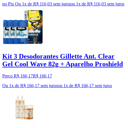
no Pix
Ou 1x de R$ 116,03 sem juros
ou
1
x de
R$ 116,03
sem juros
Kit 3 Desodorantes Gillette Ant. Clear
Gel Cool Wave 82g + Aparelho Proshield
Preço R$ 166,17
R$
166
,
17
Ou 1x de R$ 166,17 sem juros
ou
1
x de
R$ 166,17
sem juros