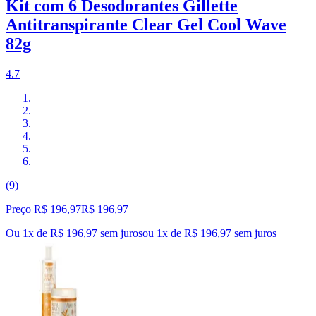
Kit com 6 Desodorantes Gillette
Antitranspirante Clear Gel Cool Wave
82g
4.7
(9)
Preço R$ 196,97
R$
196
,
97
Ou 1x de R$ 196,97 sem juros
ou
1
x de
R$ 196,97
sem juros