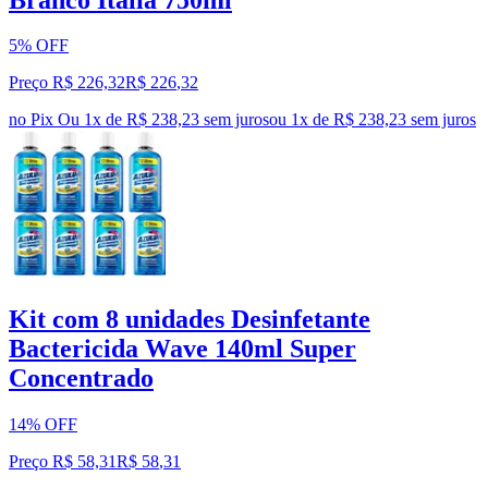
5% OFF
Preço R$ 226,32
R$
226
,
32
no Pix
Ou 1x de R$ 238,23 sem juros
ou
1
x de
R$ 238,23
sem juros
Kit com 8 unidades Desinfetante
Bactericida Wave 140ml Super
Concentrado
14% OFF
Preço R$ 58,31
R$
58
,
31