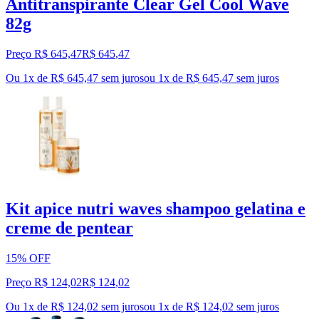
Antitranspirante Clear Gel Cool Wave
82g
Preço R$ 645,47
R$
645
,
47
Ou 1x de R$ 645,47 sem juros
ou
1
x de
R$ 645,47
sem juros
Kit apice nutri waves shampoo gelatina e
creme de pentear
15% OFF
Preço R$ 124,02
R$
124
,
02
Ou 1x de R$ 124,02 sem juros
ou
1
x de
R$ 124,02
sem juros