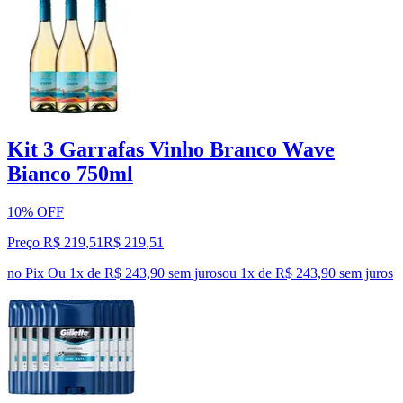
Kit 3 Garrafas Vinho Branco Wave
Bianco 750ml
10% OFF
Preço R$ 219,51
R$
219
,
51
no Pix
Ou 1x de R$ 243,90 sem juros
ou
1
x de
R$ 243,90
sem juros