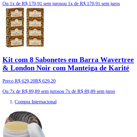
Ou 1x de R$ 170,91 sem juros
ou
1
x de
R$ 170,91
sem juros
Kit com 8 Sabonetes em Barra Wavertree
& London Noir com Manteiga de Karité
Preço R$ 629,20
R$
629
,
20
Ou 7x de R$ 89,89 sem juros
ou
7
x de
R$ 89,89
sem juros
Compra Internacional