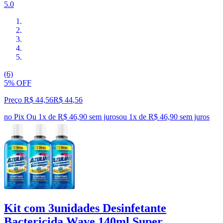
5.0
(6)
5% OFF
Preço R$ 44,56
R$
44
,
56
no Pix
Ou 1x de R$ 46,90 sem juros
ou
1
x de
R$ 46,90
sem juros
Kit com 3unidades Desinfetante
Bactericida Wave 140ml Super