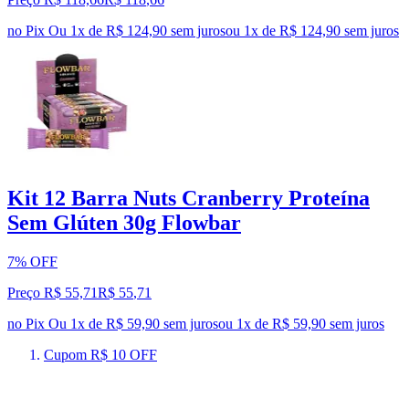
no Pix
Ou 1x de R$ 124,90 sem juros
ou
1
x de
R$ 124,90
sem juros
Kit 12 Barra Nuts Cranberry Proteína
Sem Glúten 30g Flowbar
7% OFF
Preço R$ 55,71
R$
55
,
71
no Pix
Ou 1x de R$ 59,90 sem juros
ou
1
x de
R$ 59,90
sem juros
Cupom R$ 10 OFF