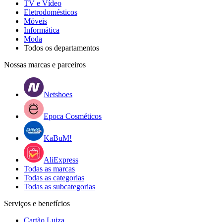
TV e Vídeo
Eletrodomésticos
Móveis
Informática
Moda
Todos os departamentos
Nossas marcas e parceiros
Netshoes
Epoca Cosméticos
KaBuM!
AliExpress
Todas as marcas
Todas as categorias
Todas as subcategorias
Serviços e benefícios
Cartão Luiza