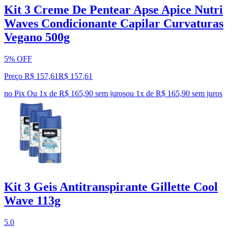
Kit 3 Creme De Pentear Apse Apice Nutri
Waves Condicionante Capilar Curvaturas
Vegano 500g
5% OFF
Preço R$ 157,61
R$
157
,
61
no Pix
Ou 1x de R$ 165,90 sem juros
ou
1
x de
R$ 165,90
sem juros
Kit 3 Geis Antitranspirante Gillette Cool
Wave 113g
5.0