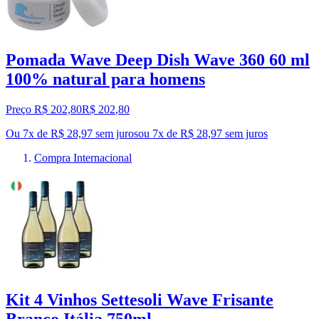
Pomada Wave Deep Dish Wave 360 60 ml
100% natural para homens
Preço R$ 202,80
R$
202
,
80
Ou 7x de R$ 28,97 sem juros
ou
7
x de
R$ 28,97
sem juros
Compra Internacional
Kit 4 Vinhos Settesoli Wave Frisante
Branco Itália 750ml