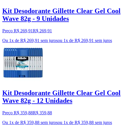
Kit Desodorante Gillette Clear Gel Cool
Wave 82g - 9 Unidades
Preço R$ 269,91
R$
269
,
91
Ou 1x de R$ 269,91 sem juros
ou
1
x de
R$ 269,91
sem juros
Kit Desodorante Gillette Clear Gel Cool
Wave 82g - 12 Unidades
Preço R$ 359,88
R$
359
,
88
Ou 1x de R$ 359,88 sem juros
ou
1
x de
R$ 359,88
sem juros