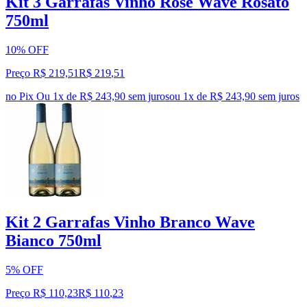
Kit 3 Garrafas Vinho Rosé Wave Rosato
750ml
10% OFF
Preço R$ 219,51
R$
219
,
51
no Pix
Ou 1x de R$ 243,90 sem juros
ou
1
x de
R$ 243,90
sem juros
Kit 2 Garrafas Vinho Branco Wave
Bianco 750ml
5% OFF
Preço R$ 110,23
R$
110
,
23