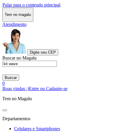
Pular para o conteudo principal
Tem no magalu
Atendimento
Digite seu CEP
Buscar no Magalu
Buscar
0
Boas vindas :)
Entre ou Cadastre-se
Tem no Magalu
Departamentos
Celulares e Smartphones