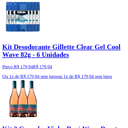
Kit Desodorante Gillette Clear Gel Cool
Wave 82g - 6 Unidades
Preço R$ 179,94
R$
179
,
94
Ou 1x de R$ 179,94 sem juros
ou
1
x de
R$ 179,94
sem juros