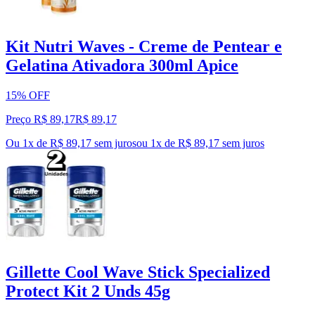
Kit Nutri Waves - Creme de Pentear e
Gelatina Ativadora 300ml Apice
15% OFF
Preço R$ 89,17
R$
89
,
17
Ou 1x de R$ 89,17 sem juros
ou
1
x de
R$ 89,17
sem juros
Gillette Cool Wave Stick Specialized
Protect Kit 2 Unds 45g