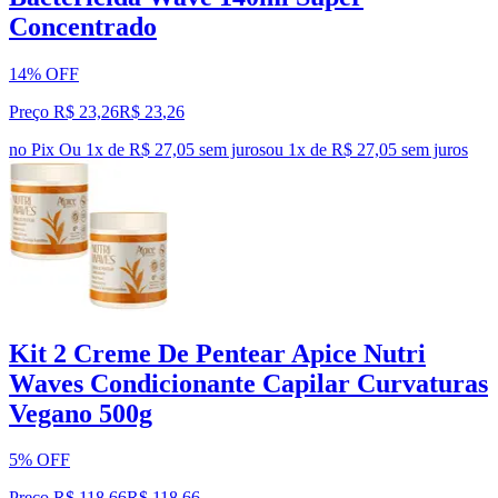
Concentrado
14% OFF
Preço R$ 23,26
R$
23
,
26
no Pix
Ou 1x de R$ 27,05 sem juros
ou
1
x de
R$ 27,05
sem juros
Kit 2 Creme De Pentear Apice Nutri
Waves Condicionante Capilar Curvaturas
Vegano 500g
5% OFF
Preço R$ 118,66
R$
118
,
66