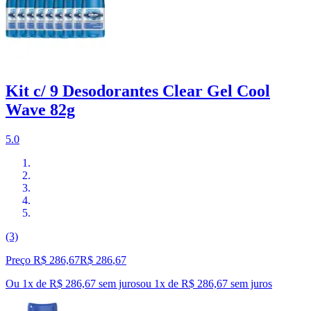
Kit c/ 9 Desodorantes Clear Gel Cool
Wave 82g
5.0
(3)
Preço R$ 286,67
R$
286
,
67
Ou 1x de R$ 286,67 sem juros
ou
1
x de
R$ 286,67
sem juros