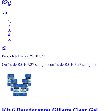
82g
5.0
(9)
Preço R$ 107,27
R$
107
,
27
Ou 1x de R$ 107,27 sem juros
ou
1
x de
R$ 107,27
sem juros
Kit 6 Desodorantes Gillette Clear Gel